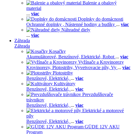
Balenie a obalový
material
...
viac
Doplnky do domácnosti
Ochranné doplnky ,
Nástenné hodiny a budíky
...
viac
Náhradné diely
...
viac
Záhrada
Záhrada
Kosačky
Akumulátorové,
Benzínové,
Elektrické,
Robot
...
viac
Vyžínače a Krovinorezy
Krovinorezy,
Plotostrihy,
Vyvetvovacie píly,
Vy
...
viac
Plotostrihy
Benzínové,
Elektrické,
...
viac
Kultivátory
Benzínové,
Elektrické,
...
viac
Prevzdušňovače
trávnikov
Benzínové,
Elektrické,
...
viac
Elektrické a motorové
píly
Benzínové,
Elektrické,
...
viac
GÜDE 12V AKU
Program