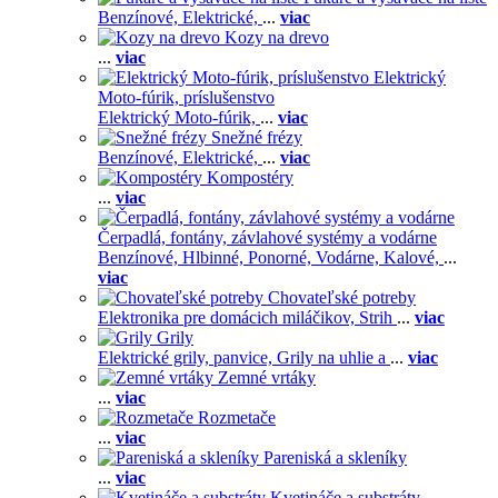
Benzínové,
Elektrické,
...
viac
Kozy na drevo
...
viac
Elektrický
Moto-fúrik, príslušenstvo
Elektrický Moto-fúrik,
...
viac
Snežné frézy
Benzínové,
Elektrické,
...
viac
Kompostéry
...
viac
Čerpadlá, fontány, závlahové systémy a vodárne
Benzínové,
Hlbinné,
Ponorné,
Vodárne,
Kalové,
...
viac
Chovateľské potreby
Elektronika pre domácich miláčikov,
Strih
...
viac
Grily
Elektrické grily, panvice,
Grily na uhlie a
...
viac
Zemné vrtáky
...
viac
Rozmetače
...
viac
Pareniská a skleníky
...
viac
Kvetináče a substráty