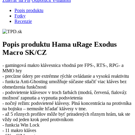
Zdieľať na FB
Odporučiť e-mailom
Popis produktu
Fotky
Recenzie
Popis produktu
Hama uRage Exodus
Macro SK/CZ
- gamingová makro klávesnica vhodná pre FPS-, RTS-, RPG- a
MMO hry
- precízne údery pre extrémne rýchle ovládanie a vysokú reaktivitu
- funkcia Anti-Ghosting umožňuje súčasne stlačiť viac kláves bez
obmedzenia funkčnosti
- podsvietenie klávesov v troch farbách (modrá, červená, fialová):
možnosť zapnutia a vypnutia podsvietenia
- nočný režim: podsvietené klávesy. Plná koncentrácia na protivníka
na bojisku – nemusíte hľadať klávesy v tme.
- až 5 rôznych profilov môže byť priradených rôznym hrám, tak ste
vždy od jeden krok pred protivníkom
- funkcia Win Lock
- 11 makro kláves