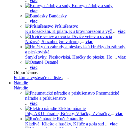
...
viac
Konvy, nádoby a sudy
...
viac
Bandasky
...
viac
Príslušenstvo
Ku kosačkám,
K pílam,
Ku krovinorezom a vyž
...
viac
Drviče vetiev a ovocia
Nožové,
S ozubeným valcom,
...
viac
Hračky do záhrady
a pieskoviská
Šmykľavky,
Pieskoviská,
Hračky do piesku,
Ho
...
viac
Ostatné
...
viac
Odporúčame:
Fukáre a vysávače na líste
, ...
Náradie
Náradie
Pneumatické
náradie a príslušenstvo
...
viac
Elektro náradie
Píly,
AKU náradie,
Brúsky,
Vŕtačky,
Zváračky
...
viac
Ručné náradie
Kladivá,
Kliešte a hasáky,
Kľúče a gola sad
...
viac