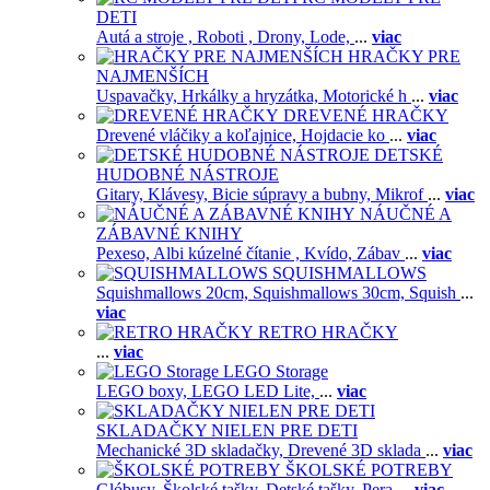
DETI
Autá a stroje ,
Roboti ,
Drony,
Lode,
...
viac
HRAČKY PRE
NAJMENŠÍCH
Uspavačky,
Hrkálky a hryzátka,
Motorické h
...
viac
DREVENÉ HRAČKY
Drevené vláčiky a koľajnice,
Hojdacie ko
...
viac
DETSKÉ
HUDOBNÉ NÁSTROJE
Gitary,
Klávesy,
Bicie súpravy a bubny,
Mikrof
...
viac
NÁUČNÉ A
ZÁBAVNÉ KNIHY
Pexeso,
Albi kúzelné čítanie ,
Kvído,
Zábav
...
viac
SQUISHMALLOWS
Squishmallows 20cm,
Squishmallows 30cm,
Squish
...
viac
RETRO HRAČKY
...
viac
LEGO Storage
LEGO boxy,
LEGO LED Lite,
...
viac
SKLADAČKY NIELEN PRE DETI
Mechanické 3D skladačky,
Drevené 3D sklada
...
viac
ŠKOLSKÉ POTREBY
Glóbusy,
Školské tašky,
Detské tašky,
Pera
...
viac