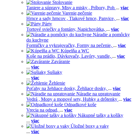
Stolovanie
Taniere a súpravy,
Misy a misky ,
Príbory,
Poh
...
viac
Varenie,pečenie
Hrnce a sady hrncov ,
Tlakové hrnce,
Panvice,
...
viac
Párty
Tortové sviečky a fontány,
Napichovátka,
...
viac
Náradie a pomôcky
do kuchyne
Formičky a vykrajovačky,
Formy na pečenie,
...
viac
Kúpelňa a WC
Koše na prádlo,
Dávkovače,
Lavóry, vandle,
...
viac
Zaváranie
...
viac
Sušiaky
...
viac
Žehlenie
Poťahy na žehliace dosky,
Žehliace dosky,
...
viac
Náradie na upratovanie
Vedrá ,
Mopy a mopové sety,
Hubky a drôtenky
...
viac
Odpadkové koše
Vrecia na odpad,
...
viac
Nákupné tašky a košíky
...
viac
Úložné boxy a vaky
...
viac