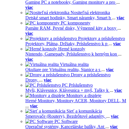
Gaming PC a notebooky,
Gaming monitory a pro
...
viac
Nositeľná elektronika
Detské smart hodinky,
Smart náramky,
Smart h
...
viac
PC komponenty
Pamäte RAM,
Pevné disky,
Výmenné kity a boxy
...
viac
Projektory a príslušenstvo
Projektory,
Plátna,
Držiaky,
Príslušenstvo k p
...
viac
Herné konzoly
Nintendo,
Gamepady,
Príslušenstvo k herným kon
...
viac
Virtuálna realita
Okuliare pre Virtuálnu realitu,
Stanice a s
...
viac
Drony a príslušenstvo
Drony,
...
viac
PC Príslušenstvo
Myši,
Klávesnice,
Klávesnica + myš,
Tašky k
...
viac
Monitory a displeje
Herné Monitory,
Monitory ACER,
Monitory DELL,
M
...
viac
Sieť a komunikácia
Smerovače (Routery),
Bezdrôtové adaptéry,
...
viac
PC Software
Operačné systémy,
Kancelárske balíky,
Ant
...
viac