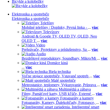
Bicykle a kolobežky
Elektronika a spotrebiče
Elektronika a spotrebiče
Telefóny
Mobilné telefóny / Doplnky,
Pevná linka -
...
viac
Televízory
Android & Google TV,
OLED TV,
QLED, Neo
QLED T
...
viac
Video
Prehrávače,
Projektory a príslušenstvo,
Sa
...
viac
Audio
Bezdrôtové reproduktory,
Soundbary,
Mikro/Mi
...
viac
Domáce kiná
...
viac
Biela technika
Voľne stojace spotrebiče,
Vstavané spotreb
...
viac
Malé spotrebiče
Meteostanice, teplomery,
Vykurovanie,
Príprava
...
viac
Multimédiá a zábava
Filmy,
Pamäťové karty,
USB kľúče,
Externé
...
viac
Fotoaparáty a kamery
Fotoaparáty,
Kamery,
Ďalekohľady,
Fotopasce,
...
viac
Inteligentné smart