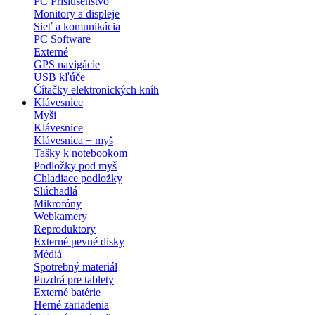
PC Príslušenstvo
Monitory a displeje
Sieť a komunikácia
PC Software
Externé
GPS navigácie
USB kľúče
Čítačky elektronických kníh
Klávesnice
Myši
Klávesnice
Klávesnica + myš
Tašky k notebookom
Podložky pod myš
Chladiace podložky
Slúchadlá
Mikrofóny
Webkamery
Reproduktory
Externé pevné disky
Médiá
Spotrebný materiál
Puzdrá pre tablety
Externé batérie
Herné zariadenia