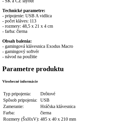
- SK a CZ layout
Technické parametre:
- pripojenie: USB A vidlica
- počet kláves: 113
- rozmery: 48,5 x 21 x 4 cm
- farba: čierna
Obsah balenia:
- gamingová klávesnica Exodus Macro
- gamingový softvér
- návod na použitie
Parametre produktu
Všeobecné informácie
Typ pripojenia:
Drôtové
Spôsob pripojenia:
USB
Zameranie:
Hráčska klávesnica
Farba:
čierna
Rozmery (ŠxHxV):
485 x 40 x 210 mm