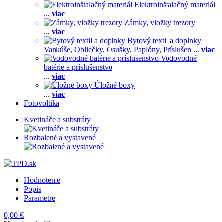
Elektroinštalačný materiál
...
viac
Zámky, vložky trezory
...
viac
Bytový textil a doplnky
Vankúše,
Obliečky,
Osušky,
Paplóny,
Príslušen
...
viac
Vodovodné
batérie a príslušenstvo
...
viac
Úložné boxy
...
viac
Fotovoltika
Kvetináče a substráty
Rozbalené a vystavené
Hodnotenie
Popis
Parametre
0,00 €