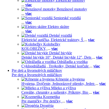
Elektrické motorky
...
viac
Benzínové motorky
...
viac
Seniorské vozidlá
...
viac
Elektro skútre
...
viac
Detské vozidlá
Elektrické autíčka,
Elektrické traktory,
Š
...
viac
Kolobežky
KOLOBEŽKY,
...
viac
Detské bicykle
Detské bicykle 10",
Detské bicykle 12",
Dets
...
viac
Odrážadla a vozítka
Cykloodrážadlá ,
Trojkolky,
Detské korčule
...
viac
Pre deti a štvornohých miláčikov
Pre deti a štvornohých miláčikov
Kŕmenie a hygiena
Hygiena,
Dojčenie,
Jednorázové plienky,
Jeden
...
viac
Mlieko a výživa
Cereálie, chrumky a sušienky,
Príkrmy,
Bio
...
viac
Kozmetika
Pre mamičky,
Pre detičky,
...
viac
Drogéria