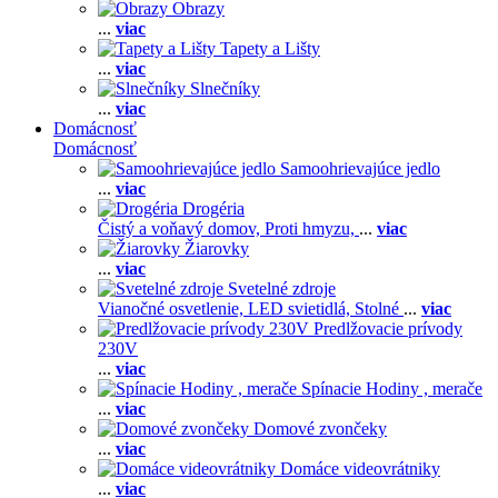
Obrazy
...
viac
Tapety a Lišty
...
viac
Slnečníky
...
viac
Domácnosť
Domácnosť
Samoohrievajúce jedlo
...
viac
Drogéria
Čistý a voňavý domov,
Proti hmyzu,
...
viac
Žiarovky
...
viac
Svetelné zdroje
Vianočné osvetlenie,
LED svietidlá,
Stolné
...
viac
Predlžovacie prívody
230V
...
viac
Spínacie Hodiny , merače
...
viac
Domové zvončeky
...
viac
Domáce videovrátniky
...
viac