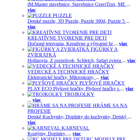
iM.Master stavebnice,
Stavebnice GraviTrax,
ME
...
viac
PUZZLE
Detské puzzle,
3D Puzzle,
Puzzle 300d,
Puzzle 5
...
viac
KREATÍVNE TVORENIE PRE DETI
Dočasné tetovania,
Kreatívne a výtvarné hr
...
viac
FIGÚRKY A
ZVIERATKÁ
Hrdinovia,
Z rozprávok,
Schleich,
Safari zviera
...
viac
VEDECKÉ A TECHNICKÉ HRAČKY
Elektronické hračky,
Mikroskopy,
...
viac
PLYŠOVÉ HRAČKY
PLAY ECO Plyšové hračky,
Plyšové hračky s
...
viac
TROJKOLKY
...
viac
HRÁME SA NA
PROFESIE
Detské Kuchynky,
Doplnky do kuchynky,
Detský
...
viac
KARNEVAL
Kostýmy,
Doplnky,
...
viac
RC MODELY PRE