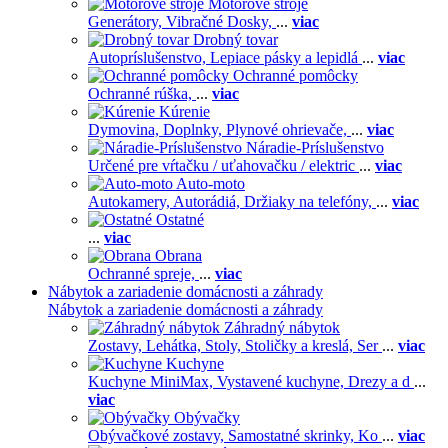
Motorové stroje
Generátory,
Vibračné Dosky,
...
viac
Drobný tovar
Autopríslušenstvo,
Lepiace pásky a lepidlá
...
viac
Ochranné pomôcky
Ochranné rúška,
...
viac
Kúrenie
Dymovina,
Doplnky,
Plynové ohrievače,
...
viac
Náradie-Príslušenstvo
Určené pre vŕtačku / uťahovačku / elektric
...
viac
Auto-moto
Autokamery,
Autorádiá,
Držiaky na telefóny,
...
viac
Ostatné
...
viac
Obrana
Ochranné spreje,
...
viac
Nábytok a zariadenie domácnosti a záhrady
Nábytok a zariadenie domácnosti a záhrady
Záhradný nábytok
Zostavy,
Lehátka,
Stoly,
Stoličky a kreslá,
Ser
...
viac
Kuchyne
Kuchyne MiniMax,
Vystavené kuchyne,
Drezy a d
...
viac
Obývačky
Obývačkové zostavy,
Samostatné skrinky,
Ko
...
viac