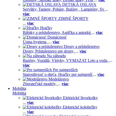
DETSKÁ OSLAVA
Servítky,
Taniere,
Poháre,
Balóny ,
Lampióny,
Sv
...
viac
ZIMNÉ ŠPORTY
...
viac
Hračky
Bábiky a príslušenstvo,
Autíčka a autodrá
...
viac
Domácnosť
Ústna hygiena,
...
viac
Drony a príslušenstvo
Drony,
Príslušenstvo pre drony,
...
viac
Na záhradu
Bazény,
Vozidlá,
Vírivky,
VYMAZAT Leto a voda,
...
viac
Pre najmenších
Starostlivosť o dieťa,
Hračky pre najmenší
...
viac
Modelárstvo
Zberateľské modely,
...
viac
Mobilita
Mobilita
Elektrické štvorkolky
...
viac
Elektrické kolobežky
...
viac