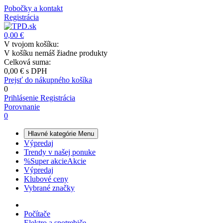
Pobočky a kontakt
Registrácia
0,00 €
V tvojom košíku:
V košíku nemáš žiadne produkty
Celková suma:
0,00 €
s DPH
Prejsť do nákupného košíka
0
Prihlásenie
Registrácia
Porovnanie
0
Hlavné kategórie
Menu
Výpredaj
Trendy v našej ponuke
%
Super akcie
Akcie
Výpredaj
Klubové ceny
Vybrané značky
Počítače
Elektro a spotrebiče