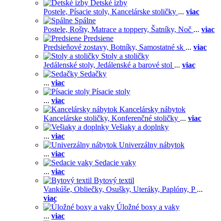
Detské izby
Postele,
Písacie stoly,
Kancelárske stoličky
...
viac
Spálne
Postele,
Rošty,
Matrace a toppery,
Šatníky,
Noč
...
viac
Predsiene
Predsieňové zostavy,
Botníky,
Samostatné sk
...
viac
Stoly a stoličky
Jedálenské stoly,
Jedálenské a barové stol
...
viac
Sedačky
...
viac
Písacie stoly
...
viac
Kancelársky nábytok
Kancelárske stoličky,
Konferenčné stoličky
...
viac
Vešiaky a doplnky
...
viac
Univerzálny nábytok
...
viac
Sedacie vaky
...
viac
Bytový textil
Vankúše,
Obliečky,
Osušky,
Uteráky,
Paplóny,
P
...
viac
Úložné boxy a vaky
...
viac