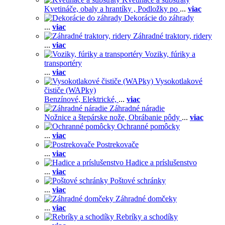
Kvetináče, obaly a hrantíky ,
Podložky po
...
viac
Dekorácie do záhrady
...
viac
Záhradné traktory, ridery
...
viac
Voziky, fúriky a
transportéry
...
viac
Vysokotlakové
čističe (WAPky)
Benzínové,
Elektrické,
...
viac
Záhradné náradie
Nožnice a štepárske nože,
Obrábanie pôdy
...
viac
Ochranné pomôcky
...
viac
Postrekovače
...
viac
Hadice a príslušenstvo
...
viac
Poštové schránky
...
viac
Záhradné domčeky
...
viac
Rebríky a schodíky