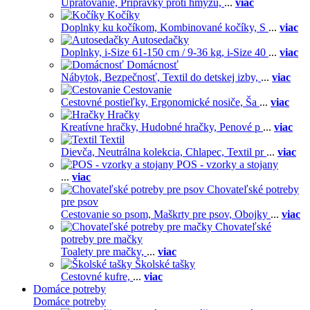
Upratovanie,
Prípravky proti hmyzu,
...
viac
Kočíky
Doplnky ku kočíkom,
Kombinované kočíky,
S
...
viac
Autosedačky
Doplnky,
i-Size 61-150 cm / 9-36 kg,
i-Size 40
...
viac
Domácnosť
Nábytok,
Bezpečnosť,
Textil do detskej izby,
...
viac
Cestovanie
Cestovné postieľky,
Ergonomické nosiče,
Ša
...
viac
Hračky
Kreatívne hračky,
Hudobné hračky,
Penové p
...
viac
Textil
Dievča,
Neutrálna kolekcia,
Chlapec,
Textil pr
...
viac
POS - vzorky a stojany
...
viac
Chovateľské potreby
pre psov
Cestovanie so psom,
Maškrty pre psov,
Obojky
...
viac
Chovateľské
potreby pre mačky
Toalety pre mačky,
...
viac
Školské tašky
Cestovné kufre,
...
viac
Domáce potreby
Domáce potreby