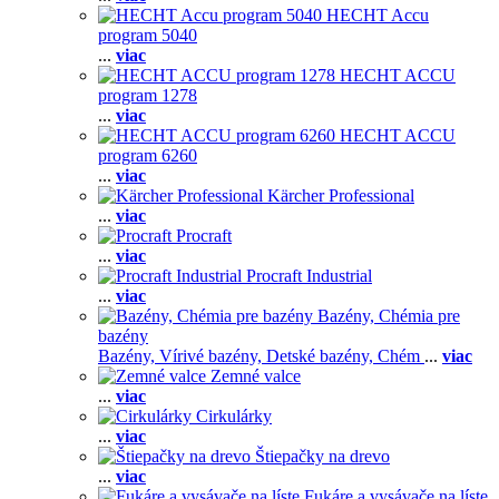
HECHT Accu
program 5040
...
viac
HECHT ACCU
program 1278
...
viac
HECHT ACCU
program 6260
...
viac
Kärcher Professional
...
viac
Procraft
...
viac
Procraft Industrial
...
viac
Bazény, Chémia pre
bazény
Bazény,
Vírivé bazény,
Detské bazény,
Chém
...
viac
Zemné valce
...
viac
Cirkulárky
...
viac
Štiepačky na drevo
...
viac
Fukáre a vysávače na líste