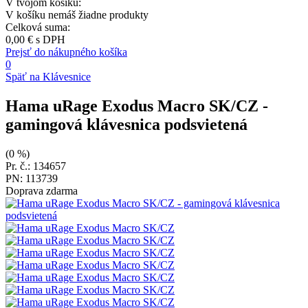
V tvojom košíku:
V košíku nemáš žiadne produkty
Celková suma:
0,00 €
s DPH
Prejsť do nákupného košíka
0
Späť na Klávesnice
Hama uRage Exodus Macro SK/CZ
-
gamingová klávesnica podsvietená
(0 %)
Pr. č.: 134657
PN: 113739
Doprava zdarma