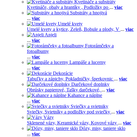
Kvetináče a substráty
Kvetináče, obaly a hrantíky ,
Podložky po
...
viac
Substráty a hnojivá
...
viac
Umelé kvety
Umelé kvety a kytice,
Zeleň,
Bobule a plody,
V
...
viac
Anjeli
...
viac
Fotorámčeky a
fotoalbumy
...
viac
Lampáše a lucerny
...
viac
Dekorácie
Tabuľky a zápichy,
Pokladničky, šperkovnic
...
viac
Darčekové doplnky
Obrúsky papierové,
Tašky darčekové,
...
viac
Kahance a náplne
...
viac
Sviečky a svietniky
Sviečky,
Svietníky a podložky pod sviečky
...
viac
Vázy
Sklenené vázy,
Keramické vázy,
Kovové vázy
...
viac
Dózy, misy, taniere sklo
...
viac