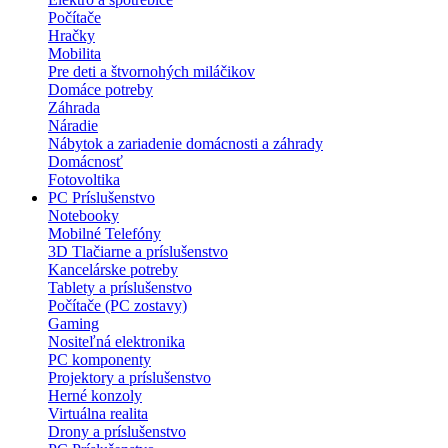
Počítače
Hračky
Mobilita
Pre deti a štvornohých miláčikov
Domáce potreby
Záhrada
Náradie
Nábytok a zariadenie domácnosti a záhrady
Domácnosť
Fotovoltika
PC Príslušenstvo
Notebooky
Mobilné Telefóny
3D Tlačiarne a príslušenstvo
Kancelárske potreby
Tablety a príslušenstvo
Počítače (PC zostavy)
Gaming
Nositeľná elektronika
PC komponenty
Projektory a príslušenstvo
Herné konzoly
Virtuálna realita
Drony a príslušenstvo