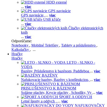
HDD externé
...
viac
GPS navigácie
GPS navigácie,
...
viac
USB kľúče
...
viac
Čítačky elektronických
kníh
...
viac
Odporúčame:
Notebooky
,
Mobilné Telefóny
,
Tablety a príslušenstvo
,
Kalkulačky
, ...
Hračky
Hračky
LETO - SLNKO -
VODA
Bazény,
Príslušenstvo k bazénom,
Paddleboa
...
viac
BAZÉNY
Nafukovacie bazény,
Bazény s konštrukciou,
...
viac
PRISLUŠENSTVO K BÁZENOM
Solárne plachty,
Krycie plachty ,
Schodíky,
Vy
...
viac
ŠPORT A ODDYCH
Letné športy a oddych ,
...
viac
NAFUKOVAČKY