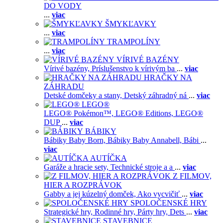
DO VODY
...
viac
ŠMYKĽAVKY
...
viac
TRAMPOLÍNY
...
viac
VÍRIVÉ BAZÉNY
Vírivé bazény,
Príslušenstvo k vírivým ba
...
viac
HRAČKY NA
ZÁHRADU
Detské domčeky a stany,
Detský záhradný ná
...
viac
LEGO®
LEGO® Pokémon™,
LEGO® Editions,
LEGO®
DUP
...
viac
BÁBIKY
Bábiky Baby Born,
Bábiky Baby Annabell,
Bábi
...
viac
AUTÍČKA
Garáže a hracie sety,
Technické stroje a a
...
viac
Z FILMOV,
HIER A ROZPRÁVOK
Gabby a jej kúzelný domček,
Ako vycvičiť
...
viac
SPOLOČENSKÉ HRY
Strategické hry,
Rodinné hry,
Párty hry,
Dets
...
viac
STAVEBNICE