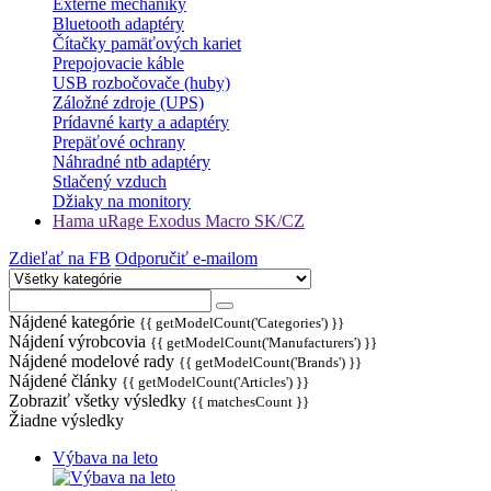
Externé mechaniky
Bluetooth adaptéry
Čítačky pamäťových kariet
Prepojovacie káble
USB rozbočovače (huby)
Záložné zdroje (UPS)
Prídavné karty a adaptéry
Prepäťové ochrany
Náhradné ntb adaptéry
Stlačený vzduch
Džiaky na monitory
Hama uRage Exodus Macro SK/CZ
Zdieľať na FB
Odporučiť e-mailom
Nájdené kategórie
{{ getModelCount('Categories') }}
Nájdení výrobcovia
{{ getModelCount('Manufacturers') }}
Nájdené modelové rady
{{ getModelCount('Brands') }}
Nájdené články
{{ getModelCount('Articles') }}
Zobraziť všetky výsledky
{{ matchesCount }}
Žiadne výsledky
Výbava na leto