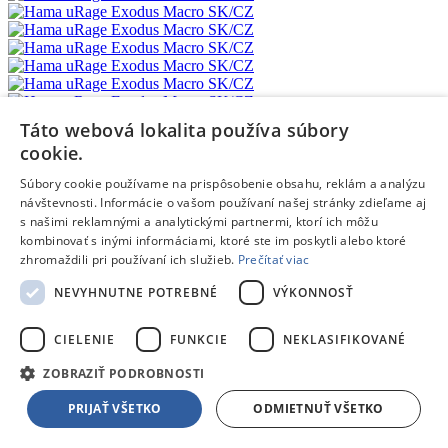
Táto webová lokalita používa súbory
cookie.
Žiadne dostupné recenzie
Súbory cookie používame na prispôsobenie obsahu, reklám a analýzu
návštevnosti. Informácie o vašom používaní našej stránky zdieľame aj
Pridať hodnotenie
s našimi reklamnými a analytickými partnermi, ktorí ich môžu
Hodnotenie produktu:
Hama uRage Exodus Macro SK/CZ
kombinovať s inými informáciami, ktoré ste im poskytli alebo ktoré
Tvoj email:
*
zhromaždili pri používaní ich služieb.
Prečítať viac
Tvoje meno:
*
NEVYHNUTNE POTREBNÉ
VÝKONNOSŤ
Email nebude zverejnený
Ochrana osobných údajov
CIELENIE
FUNKCIE
NEKLASIFIKOVANÉ
Polia označené hviezdičkou sú povinné
ZOBRAZIŤ PODROBNOSTI
Hodnotenie:
*
Odporúčal by si tento produkt svojim známym?
*
PRIJAŤ VŠETKO
ODMIETNUŤ VŠETKO
Áno
Nie