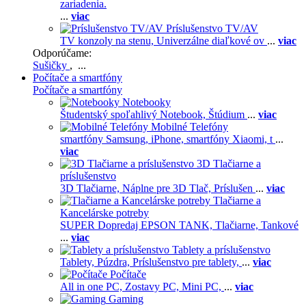
zariadenia.
...
viac
Príslušenstvo TV/AV
TV konzoly na stenu,
Univerzálne diaľkové ov
...
viac
Odporúčame:
Sušičky
, ...
Počítače a smartfóny
Počítače a smartfóny
Notebooky
Študentský spoľahlivý Notebook,
Štúdium
...
viac
Mobilné Telefóny
smartfóny Samsung,
iPhone,
smartfóny Xiaomi,
t
...
viac
3D Tlačiarne a
príslušenstvo
3D Tlačiarne,
Náplne pre 3D Tlač,
Príslušen
...
viac
Tlačiarne a
Kancelárske potreby
SUPER Dopredaj EPSON TANK,
Tlačiarne,
Tankové
...
viac
Tablety a príslušenstvo
Tablety,
Púzdra,
Príslušenstvo pre tablety,
...
viac
Počítače
All in one PC,
Zostavy PC,
Mini PC,
...
viac
Gaming