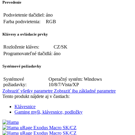
Prevedenie
Podsvietenie tlačidiel:
áno
Farba podsvietenia:
RGB
Klávesy a ovládacie prvky
Rozloženie kláves:
CZ/SK
Programovateľné tlačidlá:
áno
Systémové požiadavky
Systémové
Operačný systém: Windows
požiadavky:
10/8/7/Vista/XP
Zobraziť všetky parametre
Zobraziť iba základné parametre
Tento produkt nájdete aj v častiach:
Klávesnice
Gaming myši, klávesnice, podložky