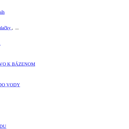
níh
ulačky
, ...
A
TVO K BÁZENOM
DO VODY
ADU