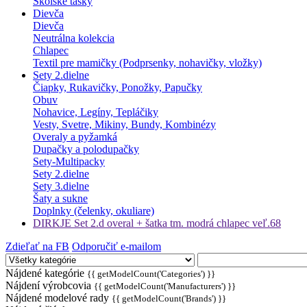
Školské tašky
Dievča
Dievča
Neutrálna kolekcia
Chlapec
Textil pre mamičky (Podprsenky, nohavičky, vložky)
Sety 2.dielne
Čiapky, Rukavičky, Ponožky, Papučky
Obuv
Nohavice, Legíny, Tepláčiky
Vesty, Svetre, Mikiny, Bundy, Kombinézy
Overaly a pyžamká
Dupačky a polodupačky
Sety-Multipacky
Sety 2.dielne
Sety 3.dielne
Šaty a sukne
Doplnky (čelenky, okuliare)
DIRKJE Set 2.d overal + šatka tm. modrá chlapec veľ.68
Zdieľať na FB
Odporučiť e-mailom
Nájdené kategórie
{{ getModelCount('Categories') }}
Nájdení výrobcovia
{{ getModelCount('Manufacturers') }}
Nájdené modelové rady
{{ getModelCount('Brands') }}