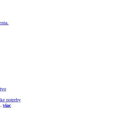
enia.
stvo
ske potreby
..
viac