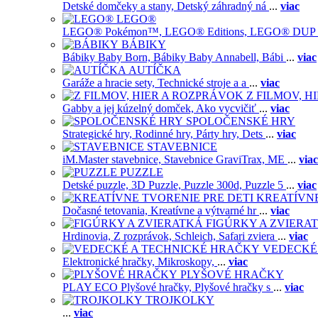
Detské domčeky a stany,
Detský záhradný ná
...
viac
LEGO®
LEGO® Pokémon™,
LEGO® Editions,
LEGO® DUP
BÁBIKY
Bábiky Baby Born,
Bábiky Baby Annabell,
Bábi
...
viac
AUTÍČKA
Garáže a hracie sety,
Technické stroje a a
...
viac
Z FILMOV, 
Gabby a jej kúzelný domček,
Ako vycvičiť
...
viac
SPOLOČENSKÉ HRY
Strategické hry,
Rodinné hry,
Párty hry,
Dets
...
viac
STAVEBNICE
iM.Master stavebnice,
Stavebnice GraviTrax,
ME
...
viac
PUZZLE
Detské puzzle,
3D Puzzle,
Puzzle 300d,
Puzzle 5
...
viac
KREATÍVNE
Dočasné tetovania,
Kreatívne a výtvarné hr
...
viac
FIGÚRKY A ZVIERA
Hrdinovia,
Z rozprávok,
Schleich,
Safari zviera
...
viac
VEDECKÉ
Elektronické hračky,
Mikroskopy,
...
viac
PLYŠOVÉ HRAČKY
PLAY ECO Plyšové hračky,
Plyšové hračky s
...
viac
TROJKOLKY
...
viac