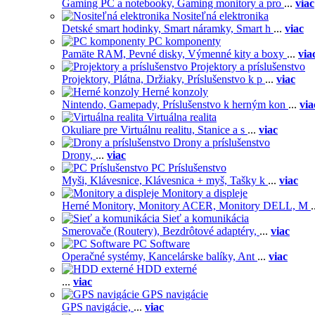
Gaming PC a notebooky,
Gaming monitory a pro
...
viac
Nositeľná elektronika
Detské smart hodinky,
Smart náramky,
Smart h
...
viac
PC komponenty
Pamäte RAM,
Pevné disky,
Výmenné kity a boxy
...
via
Projektory a príslušenstvo
Projektory,
Plátna,
Držiaky,
Príslušenstvo k p
...
viac
Herné konzoly
Nintendo,
Gamepady,
Príslušenstvo k herným kon
...
via
Virtuálna realita
Okuliare pre Virtuálnu realitu,
Stanice a s
...
viac
Drony a príslušenstvo
Drony,
...
viac
PC Príslušenstvo
Myši,
Klávesnice,
Klávesnica + myš,
Tašky k
...
viac
Monitory a displeje
Herné Monitory,
Monitory ACER,
Monitory DELL,
M
.
Sieť a komunikácia
Smerovače (Routery),
Bezdrôtové adaptéry,
...
viac
PC Software
Operačné systémy,
Kancelárske balíky,
Ant
...
viac
HDD externé
...
viac
GPS navigácie
GPS navigácie,
...
viac