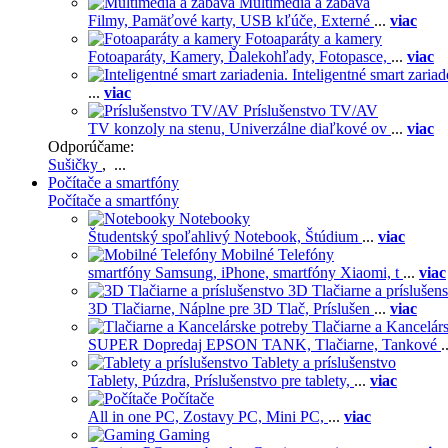
Multimédiá a zábava
Filmy,
Pamäťové karty,
USB kľúče,
Externé
...
viac
Fotoaparáty a kamery
Fotoaparáty,
Kamery,
Ďalekohľady,
Fotopasce,
...
viac
Inteligentné smart zariad
...
viac
Príslušenstvo TV/AV
TV konzoly na stenu,
Univerzálne diaľkové ov
...
viac
Odporúčame:
Sušičky
, ...
Počítače a smartfóny
Počítače a smartfóny
Notebooky
Študentský spoľahlivý Notebook,
Štúdium
...
viac
Mobilné Telefóny
smartfóny Samsung,
iPhone,
smartfóny Xiaomi,
t
...
viac
3D Tlačiarne a príslušen
3D Tlačiarne,
Náplne pre 3D Tlač,
Príslušen
...
viac
Tlačiarne a Kancelár
SUPER Dopredaj EPSON TANK,
Tlačiarne,
Tankové
.
Tablety a príslušenstvo
Tablety,
Púzdra,
Príslušenstvo pre tablety,
...
viac
Počítače
All in one PC,
Zostavy PC,
Mini PC,
...
viac
Gaming