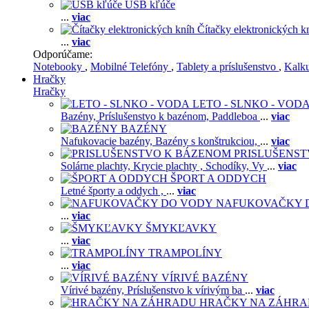
USB kľúče
...
viac
Čítačky elektronických k
...
viac
Odporúčame:
Notebooky
,
Mobilné Telefóny
,
Tablety a príslušenstvo
,
Kalk
Hračky
Hračky
LETO - SLNKO - VOD
Bazény,
Príslušenstvo k bazénom,
Paddleboa
...
viac
BAZÉNY
Nafukovacie bazény,
Bazény s konštrukciou,
...
viac
PRISLUŠENS
Solárne plachty,
Krycie plachty ,
Schodíky,
Vy
...
viac
ŠPORT A ODDYCH
Letné športy a oddych ,
...
viac
NAFUKOVAČKY 
...
viac
ŠMYKĽAVKY
...
viac
TRAMPOLÍNY
...
viac
VÍRIVÉ BAZÉNY
Vírivé bazény,
Príslušenstvo k vírivým ba
...
viac
HRAČKY NA ZÁHR