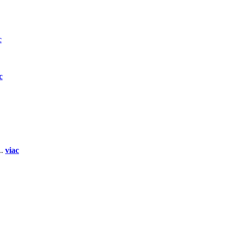
c
c
..
viac