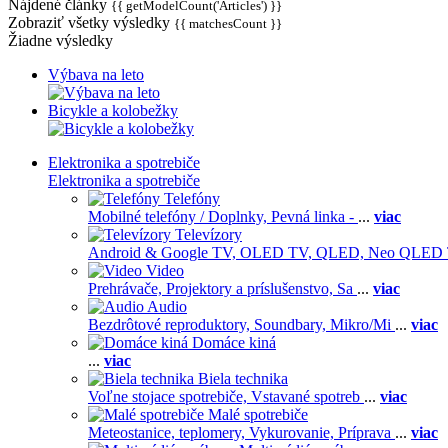
Nájdené články
{{ getModelCount('Articles') }}
Zobraziť všetky výsledky
{{ matchesCount }}
Žiadne výsledky
Výbava na leto
Bicykle a kolobežky
Elektronika a spotrebiče
Elektronika a spotrebiče
Telefóny
Mobilné telefóny / Doplnky,
Pevná linka -
...
viac
Televízory
Android & Google TV,
OLED TV,
QLED, Neo QLED
Video
Prehrávače,
Projektory a príslušenstvo,
Sa
...
viac
Audio
Bezdrôtové reproduktory,
Soundbary,
Mikro/Mi
...
viac
Domáce kiná
...
viac
Biela technika
Voľne stojace spotrebiče,
Vstavané spotreb
...
viac
Malé spotrebiče
Meteostanice, teplomery,
Vykurovanie,
Príprava
...
viac