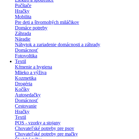
Počítače
Hračky
Mobilita
Pre deti a štvornohých miláčikov
Domáce potreby
Záhrada
Náradie
Nábytok a zariadenie domácnosti a záhrady
Domácnosť
Fotovoltika
Textil
Kŕmenie a hygiena
Mlieko a výživa
Kozmetika
Drogéria
Kočíky
Autosedačky
Domácnosť
Cestovanie
Hračky
Textil
POS - vzorky a stojany
Chovateľské potreby pre psov
Chovateľské potreby pre mačky