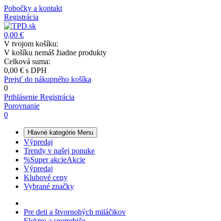
Pobočky a kontakt
Registrácia
0,00 €
V tvojom košíku:
V košíku nemáš žiadne produkty
Celková suma:
0,00 €
s DPH
Prejsť do nákupného košíka
0
Prihlásenie
Registrácia
Porovnanie
0
Hlavné kategórie
Menu
Výpredaj
Trendy v našej ponuke
%
Super akcie
Akcie
Výpredaj
Klubové ceny
Vybrané značky
Pre deti a štvornohých miláčikov
Elektro a spotrebiče