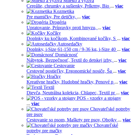
Mlieko a výživa
Cereálie, chrumky a sušienky,
Príkrmy,
Bio
...
viac
Kozmetika
Pre mamičky,
Pre detičky,
...
viac
Drogéria
Upratovanie,
Prípravky proti hmyzu,
...
viac
Kočíky
Doplnky ku kočíkom,
Kombinované kočíky,
S
...
viac
Autosedačky
Doplnky,
i-Size 61-150 cm / 9-36 kg,
i-Size 40
...
viac
Domácnosť
Nábytok,
Bezpečnosť,
Textil do detskej izby,
...
viac
Cestovanie
Cestovné postieľky,
Ergonomické nosiče,
Ša
...
viac
Hračky
Kreatívne hračky,
Hudobné hračky,
Penové p
...
viac
Textil
Dievča,
Neutrálna kolekcia,
Chlapec,
Textil pr
...
viac
POS - vzorky a stojany
...
viac
Chovateľské potreby
pre psov
Cestovanie so psom,
Maškrty pre psov,
Obojky
...
viac
Chovateľské
potreby pre mačky