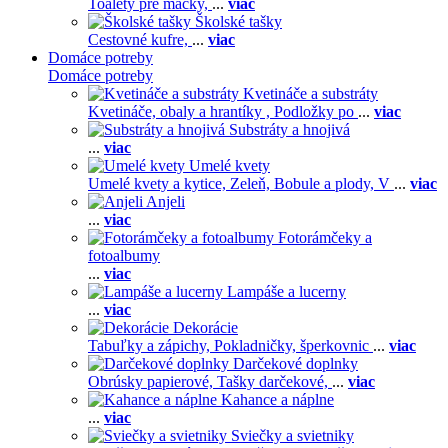
Toalety pre mačky,
...
viac
Školské tašky
Cestovné kufre,
...
viac
Domáce potreby
Domáce potreby
Kvetináče a substráty
Kvetináče, obaly a hrantíky ,
Podložky po
...
viac
Substráty a hnojivá
...
viac
Umelé kvety
Umelé kvety a kytice,
Zeleň,
Bobule a plody,
V
...
viac
Anjeli
...
viac
Fotorámčeky a
fotoalbumy
...
viac
Lampáše a lucerny
...
viac
Dekorácie
Tabuľky a zápichy,
Pokladničky, šperkovnic
...
viac
Darčekové doplnky
Obrúsky papierové,
Tašky darčekové,
...
viac
Kahance a náplne
...
viac
Sviečky a svietniky