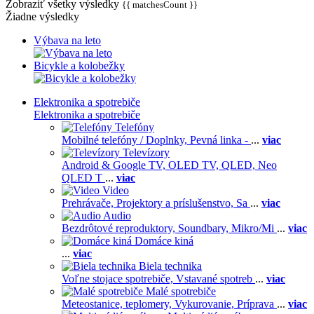
Zobraziť všetky výsledky
{{ matchesCount }}
Žiadne výsledky
Výbava na leto
Bicykle a kolobežky
Elektronika a spotrebiče
Elektronika a spotrebiče
Telefóny
Mobilné telefóny / Doplnky,
Pevná linka -
...
viac
Televízory
Android & Google TV,
OLED TV,
QLED, Neo
QLED T
...
viac
Video
Prehrávače,
Projektory a príslušenstvo,
Sa
...
viac
Audio
Bezdrôtové reproduktory,
Soundbary,
Mikro/Mi
...
viac
Domáce kiná
...
viac
Biela technika
Voľne stojace spotrebiče,
Vstavané spotreb
...
viac
Malé spotrebiče
Meteostanice, teplomery,
Vykurovanie,
Príprava
...
viac