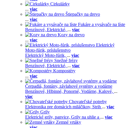
Cirkulárky
...
viac
Štiepačky na drevo
...
viac
Fukáre a vysávače na líste
Benzínové,
Elektrické,
...
viac
Kozy na drevo
...
viac
Elektrický
Moto-fúrik, príslušenstvo
Elektrický Moto-fúrik,
...
viac
Snežné frézy
Benzínové,
Elektrické,
...
viac
Kompostéry
...
viac
Čerpadlá, fontány, závlahové systémy a vodárne
Benzínové,
Hlbinné,
Ponorné,
Vodárne,
Kalové,
...
viac
Chovateľské potreby
Elektronika pre domácich miláčikov,
Strih
...
viac
Grily
Elektrické grily, panvice,
Grily na uhlie a
...
viac
Zemné vrtáky
...
viac