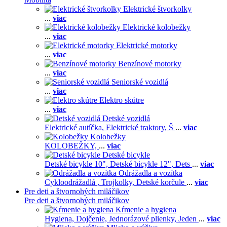
Elektrické štvorkolky
...
viac
Elektrické kolobežky
...
viac
Elektrické motorky
...
viac
Benzínové motorky
...
viac
Seniorské vozidlá
...
viac
Elektro skútre
...
viac
Detské vozidlá
Elektrické autíčka,
Elektrické traktory,
Š
...
viac
Kolobežky
KOLOBEŽKY,
...
viac
Detské bicykle
Detské bicykle 10",
Detské bicykle 12",
Dets
...
viac
Odrážadla a vozítka
Cykloodrážadlá ,
Trojkolky,
Detské korčule
...
viac
Pre deti a štvornohých miláčikov
Pre deti a štvornohých miláčikov
Kŕmenie a hygiena
Hygiena,
Dojčenie,
Jednorázové plienky,
Jeden
...
viac