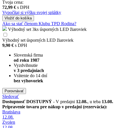
Tvoja cena:
72,99 €
s DPH
Vypočítaj si výšku svojej splátky
Vložiť
do košíka
Ako sa stať členom Klubu TPD Rodina?
Výhodný set 3ks úsporných LED žiaroviek
Výhodný set úsporných LED žiaroviek
9,90 €
s DPH
Slovenská firma
od roku 1987
Vyzdvihnutie
v 3 predajniach
Vrátenie do 14 dní
bez výhovoriek
Porovnávať
Sledovať
Dostupnosť
DOSTUPNÝ
- V predajni
12.08.
, u teba
13.08.
Pripravenie tovaru pre nákup v predajni (rezervácia):
Bratislava
12.08.
Zvolen
12.08.