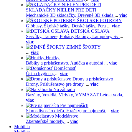
SKLADAČKY NIELEN PRE DETI
Mechanické 3D skladačky,
Drevené 3D sklada
...
viac
ŠKOLSKÉ POTREBY
Glóbusy,
Školské tašky,
Detské tašky,
Pera
...
viac
DETSKÁ OSLAVA
Servítky,
Taniere,
Poháre,
Balóny ,
Lampióny,
Sv
...
viac
ZIMNÉ ŠPORTY
...
viac
Hračky
Bábiky a príslušenstvo,
Autíčka a autodrá
...
viac
Domácnosť
Ústna hygiena,
...
viac
Drony a príslušenstvo
Drony,
Príslušenstvo pre drony,
...
viac
Na záhradu
Bazény,
Vozidlá,
Vírivky,
VYMAZAT Leto a voda,
...
viac
Pre najmenších
Starostlivosť o dieťa,
Hračky pre najmenší
...
viac
Modelárstvo
Zberateľské modely,
...
viac
Mobilita
Mobilita