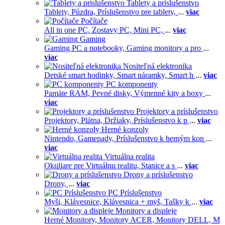
Tablety a príslušenstvo
Tablety,
Púzdra,
Príslušenstvo pre tablety,
...
viac
Počítače
All in one PC,
Zostavy PC,
Mini PC,
...
viac
Gaming
Gaming PC a notebooky,
Gaming monitory a pro
...
viac
Nositeľná elektronika
Detské smart hodinky,
Smart náramky,
Smart h
...
viac
PC komponenty
Pamäte RAM,
Pevné disky,
Výmenné kity a boxy
...
viac
Projektory a príslušenstvo
Projektory,
Plátna,
Držiaky,
Príslušenstvo k p
...
viac
Herné konzoly
Nintendo,
Gamepady,
Príslušenstvo k herným kon
...
viac
Virtuálna realita
Okuliare pre Virtuálnu realitu,
Stanice a s
...
viac
Drony a príslušenstvo
Drony,
...
viac
PC Príslušenstvo
Myši,
Klávesnice,
Klávesnica + myš,
Tašky k
...
viac
Monitory a displeje
Herné Monitory,
Monitory ACER,
Monitory DELL,
M