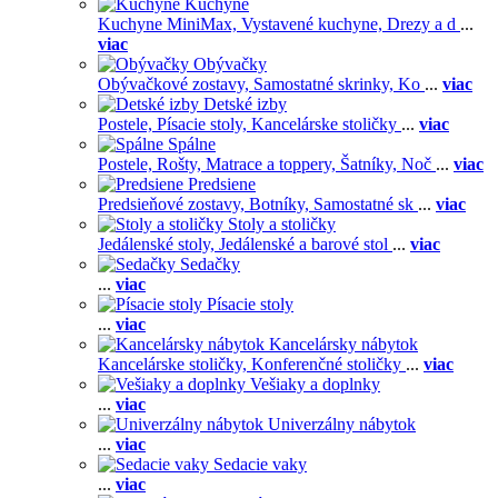
Kuchyne
Kuchyne MiniMax,
Vystavené kuchyne,
Drezy a d
...
viac
Obývačky
Obývačkové zostavy,
Samostatné skrinky,
Ko
...
viac
Detské izby
Postele,
Písacie stoly,
Kancelárske stoličky
...
viac
Spálne
Postele,
Rošty,
Matrace a toppery,
Šatníky,
Noč
...
viac
Predsiene
Predsieňové zostavy,
Botníky,
Samostatné sk
...
viac
Stoly a stoličky
Jedálenské stoly,
Jedálenské a barové stol
...
viac
Sedačky
...
viac
Písacie stoly
...
viac
Kancelársky nábytok
Kancelárske stoličky,
Konferenčné stoličky
...
viac
Vešiaky a doplnky
...
viac
Univerzálny nábytok
...
viac
Sedacie vaky
...
viac