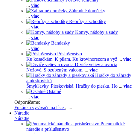
...
viac
Záhradné domčeky
...
viac
Rebríky a schodíky
...
viac
Konvy, nádoby a sudy
...
viac
Bandasky
...
viac
Príslušenstvo
Ku kosačkám,
K pílam,
Ku krovinorezom a vyž
...
viac
Drviče vetiev a ovocia
Nožové,
S ozubeným valcom,
...
viac
Hračky do záhrady
a pieskoviská
Šmykľavky,
Pieskoviská,
Hračky do piesku,
Ho
...
viac
Ostatné
...
viac
Odporúčame:
Fukáre a vysávače na líste
, ...
Náradie
Náradie
Pneumatické
náradie a príslušenstvo