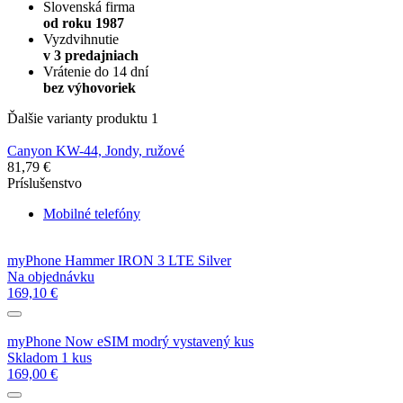
Slovenská firma
od roku 1987
Vyzdvihnutie
v 3 predajniach
Vrátenie do 14 dní
bez výhovoriek
Ďalšie varianty produktu
1
Canyon KW-44, Jondy, ružové
81,79 €
Príslušenstvo
Mobilné telefóny
myPhone Hammer IRON 3 LTE Silver
Na objednávku
169,10 €
myPhone Now eSIM modrý vystavený kus
Skladom 1 kus
169,00 €