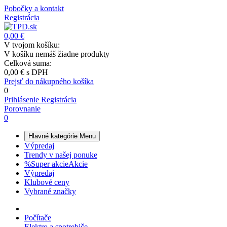
Pobočky a kontakt
Registrácia
0,00 €
V tvojom košíku:
V košíku nemáš žiadne produkty
Celková suma:
0,00 €
s DPH
Prejsť do nákupného košíka
0
Prihlásenie
Registrácia
Porovnanie
0
Hlavné kategórie
Menu
Výpredaj
Trendy v našej ponuke
%
Super akcie
Akcie
Výpredaj
Klubové ceny
Vybrané značky
Počítače
Elektro a spotrebiče