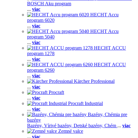
BOSCH Aku program
...
viac
HECHT Accu
program 6020
...
viac
HECHT Accu
program 5040
...
viac
HECHT ACCU
program 1278
...
viac
HECHT ACCU
program 6260
...
viac
Kärcher Professional
...
viac
Procraft
...
viac
Procraft Industrial
...
viac
Bazény, Chémia pre
bazény
Bazény,
Vírivé bazény,
Detské bazény,
Chém
...
viac
Zemné valce
...
viac