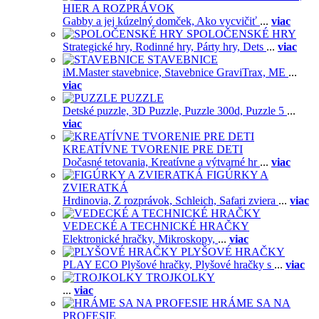
HIER A ROZPRÁVOK
Gabby a jej kúzelný domček,
Ako vycvičiť
...
viac
SPOLOČENSKÉ HRY
Strategické hry,
Rodinné hry,
Párty hry,
Dets
...
viac
STAVEBNICE
iM.Master stavebnice,
Stavebnice GraviTrax,
ME
...
viac
PUZZLE
Detské puzzle,
3D Puzzle,
Puzzle 300d,
Puzzle 5
...
viac
KREATÍVNE TVORENIE PRE DETI
Dočasné tetovania,
Kreatívne a výtvarné hr
...
viac
FIGÚRKY A
ZVIERATKÁ
Hrdinovia,
Z rozprávok,
Schleich,
Safari zviera
...
viac
VEDECKÉ A TECHNICKÉ HRAČKY
Elektronické hračky,
Mikroskopy,
...
viac
PLYŠOVÉ HRAČKY
PLAY ECO Plyšové hračky,
Plyšové hračky s
...
viac
TROJKOLKY
...
viac
HRÁME SA NA
PROFESIE