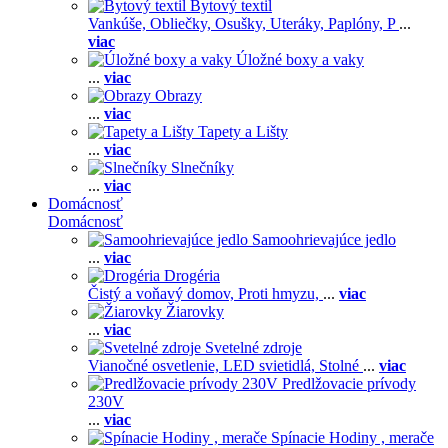
Bytový textil
Vankúše,
Obliečky,
Osušky,
Uteráky,
Paplóny,
P
...
viac
Úložné boxy a vaky
...
viac
Obrazy
...
viac
Tapety a Lišty
...
viac
Slnečníky
...
viac
Domácnosť
Domácnosť
Samoohrievajúce jedlo
...
viac
Drogéria
Čistý a voňavý domov,
Proti hmyzu,
...
viac
Žiarovky
...
viac
Svetelné zdroje
Vianočné osvetlenie,
LED svietidlá,
Stolné
...
viac
Predlžovacie prívody
230V
...
viac
Spínacie Hodiny , merače