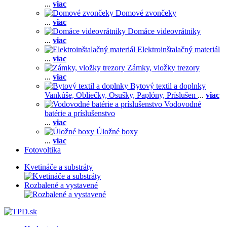
...
viac
Domové zvončeky
...
viac
Domáce videovrátniky
...
viac
Elektroinštalačný materiál
...
viac
Zámky, vložky trezory
...
viac
Bytový textil a doplnky
Vankúše,
Obliečky,
Osušky,
Paplóny,
Príslušen
...
viac
Vodovodné
batérie a príslušenstvo
...
viac
Úložné boxy
...
viac
Fotovoltika
Kvetináče a substráty
Rozbalené a vystavené