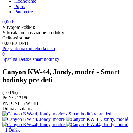
Hodnotenie
Popis
Parametre
0,00 €
V tvojom košíku:
V košíku nemáš žiadne produkty
Celková suma:
0,00 €
s DPH
Prejsť do nákupného košíka
0
Späť na Detské smart hodinky
Canyon KW-44, Jondy, modré
- Smart
hodinky pre deti
(100 %)
Pr. č.: 212180
PN: CNE-KW44BL
Doprava zdarma
+1
Ďalšie