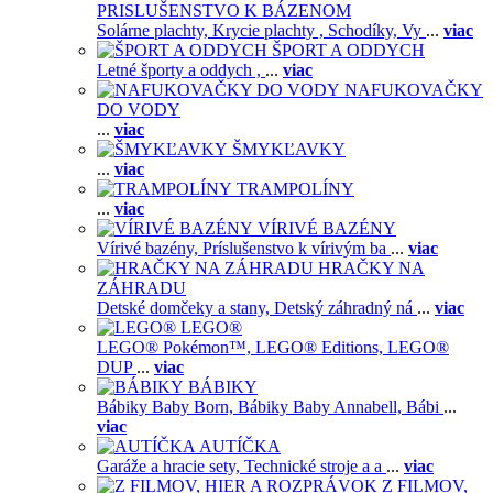
PRISLUŠENSTVO K BÁZENOM
Solárne plachty,
Krycie plachty ,
Schodíky,
Vy
...
viac
ŠPORT A ODDYCH
Letné športy a oddych ,
...
viac
NAFUKOVAČKY
DO VODY
...
viac
ŠMYKĽAVKY
...
viac
TRAMPOLÍNY
...
viac
VÍRIVÉ BAZÉNY
Vírivé bazény,
Príslušenstvo k vírivým ba
...
viac
HRAČKY NA
ZÁHRADU
Detské domčeky a stany,
Detský záhradný ná
...
viac
LEGO®
LEGO® Pokémon™,
LEGO® Editions,
LEGO®
DUP
...
viac
BÁBIKY
Bábiky Baby Born,
Bábiky Baby Annabell,
Bábi
...
viac
AUTÍČKA
Garáže a hracie sety,
Technické stroje a a
...
viac
Z FILMOV,