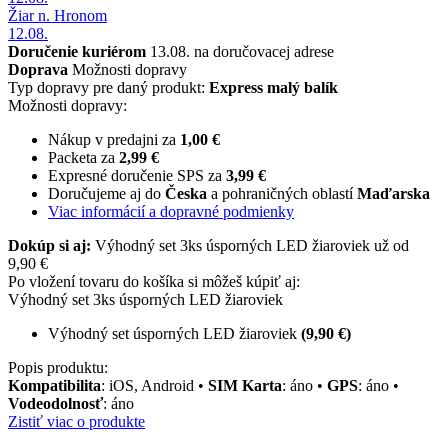
Žiar n. Hronom
12.08.
Doručenie kuriérom
13.08. na doručovacej adrese
Doprava
Možnosti dopravy
Typ dopravy pre daný produkt:
Express malý balík
Možnosti dopravy:
Nákup v predajni za
1,00 €
Packeta za
2,99 €
Expresné doručenie SPS za
3,99 €
Doručujeme aj do
Česka
a pohraničných oblastí
Maďarska
Viac informácií a dopravné podmienky
Dokúp si aj:
Výhodný set 3ks úsporných LED žiaroviek už od
9,90 €
Po vložení tovaru do košíka si môžeš kúpiť aj:
Výhodný set 3ks úsporných LED žiaroviek
Výhodný set úsporných LED žiaroviek
(9,90 €)
Popis produktu:
Kompatibilita
: iOS, Android •
SIM Karta
: áno •
GPS
: áno •
Vodeodolnosť
: áno
Zistiť viac o produkte