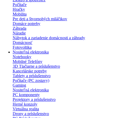
Počítače
Hračky
Mobilita
Pre deti a štvornohých miláčikov
Domáce potreby
Záhrada
Náradie
Nábytok a zariadenie domácnosti a záhrady
Domácnosť
Fotovoltika
Nositeľná elektronika
Notebooky
Mobilné Telefóny
3D Tlačiarne a príslušenstvo
Kancelárske potreby
Tablety a príslušenstvo
Počítače (PC zostavy)
Gaming
Nositeľná elektronika
PC komponenty
Projektory a príslušenstvo
Herné konzoly
Virtuálna realita
Drony a príslušenstvo