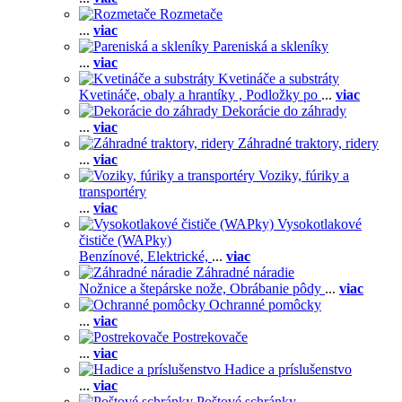
Rozmetače
...
viac
Pareniská a skleníky
...
viac
Kvetináče a substráty
Kvetináče, obaly a hrantíky ,
Podložky po
...
viac
Dekorácie do záhrady
...
viac
Záhradné traktory, ridery
...
viac
Voziky, fúriky a
transportéry
...
viac
Vysokotlakové
čističe (WAPky)
Benzínové,
Elektrické,
...
viac
Záhradné náradie
Nožnice a štepárske nože,
Obrábanie pôdy
...
viac
Ochranné pomôcky
...
viac
Postrekovače
...
viac
Hadice a príslušenstvo
...
viac
Poštové schránky