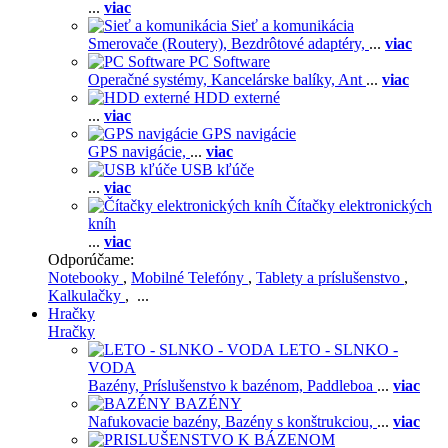
...
viac
Sieť a komunikácia
Smerovače (Routery),
Bezdrôtové adaptéry,
...
viac
PC Software
Operačné systémy,
Kancelárske balíky,
Ant
...
viac
HDD externé
...
viac
GPS navigácie
GPS navigácie,
...
viac
USB kľúče
...
viac
Čítačky elektronických
kníh
...
viac
Odporúčame:
Notebooky
,
Mobilné Telefóny
,
Tablety a príslušenstvo
,
Kalkulačky
, ...
Hračky
Hračky
LETO - SLNKO -
VODA
Bazény,
Príslušenstvo k bazénom,
Paddleboa
...
viac
BAZÉNY
Nafukovacie bazény,
Bazény s konštrukciou,
...
viac