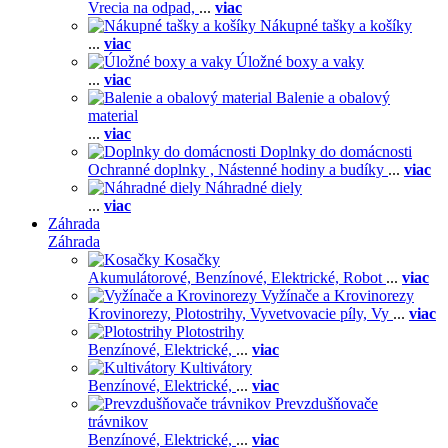
Vrecia na odpad,
...
viac
Nákupné tašky a košíky
...
viac
Úložné boxy a vaky
...
viac
Balenie a obalový
material
...
viac
Doplnky do domácnosti
Ochranné doplnky ,
Nástenné hodiny a budíky
...
viac
Náhradné diely
...
viac
Záhrada
Záhrada
Kosačky
Akumulátorové,
Benzínové,
Elektrické,
Robot
...
viac
Vyžínače a Krovinorezy
Krovinorezy,
Plotostrihy,
Vyvetvovacie píly,
Vy
...
viac
Plotostrihy
Benzínové,
Elektrické,
...
viac
Kultivátory
Benzínové,
Elektrické,
...
viac
Prevzdušňovače
trávnikov
Benzínové,
Elektrické,
...
viac