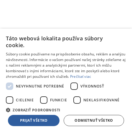
Táto webová lokalita používa súbory
cookie.
Súbory cookie používame na prispôsobenie obsahu, reklám a analýzu
Informačný list výrobku
návštevnosti. Informácie o vašom používaní našej stránky zdieľame aj
s našimi reklamnými a analytickými partnermi, ktorí ich môžu
kombinovať s inými informáciami, ktoré ste im poskytli alebo ktoré
Samsung Galaxy Xcover 7 5G 6/128GB DUOS čierna
zhromaždili pri používaní ich služieb.
Prečítať viac
Na objednávku
359,00 €
NEVYHNUTNE POTREBNÉ
VÝKONNOSŤ
CIELENIE
FUNKCIE
NEKLASIFIKOVANÉ
Samsung Galaxy Xcover 7 5G 6/128GB DUOS čierna
ZOBRAZIŤ PODROBNOSTI
PRIJAŤ VŠETKO
ODMIETNUŤ VŠETKO