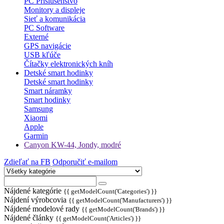
PC Príslušenstvo
Monitory a displeje
Sieť a komunikácia
PC Software
Externé
GPS navigácie
USB kľúče
Čítačky elektronických kníh
Detské smart hodinky
Detské smart hodinky
Smart náramky
Smart hodinky
Samsung
Xiaomi
Apple
Garmin
Canyon KW-44, Jondy, modré
Zdieľať na FB
Odporučiť e-mailom
Nájdené kategórie
{{ getModelCount('Categories') }}
Nájdení výrobcovia
{{ getModelCount('Manufacturers') }}
Nájdené modelové rady
{{ getModelCount('Brands') }}
Nájdené články
{{ getModelCount('Articles') }}