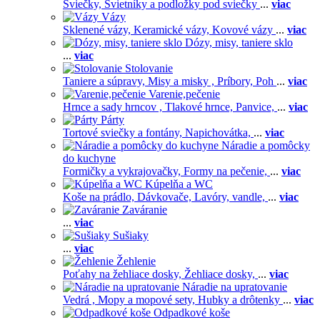
Sviečky,
Svietníky a podložky pod sviečky
...
viac
Vázy
Sklenené vázy,
Keramické vázy,
Kovové vázy
...
viac
Dózy, misy, taniere sklo
...
viac
Stolovanie
Taniere a súpravy,
Misy a misky ,
Príbory,
Poh
...
viac
Varenie,pečenie
Hrnce a sady hrncov ,
Tlakové hrnce,
Panvice,
...
viac
Párty
Tortové sviečky a fontány,
Napichovátka,
...
viac
Náradie a pomôcky
do kuchyne
Formičky a vykrajovačky,
Formy na pečenie,
...
viac
Kúpelňa a WC
Koše na prádlo,
Dávkovače,
Lavóry, vandle,
...
viac
Zaváranie
...
viac
Sušiaky
...
viac
Žehlenie
Poťahy na žehliace dosky,
Žehliace dosky,
...
viac
Náradie na upratovanie
Vedrá ,
Mopy a mopové sety,
Hubky a drôtenky
...
viac
Odpadkové koše