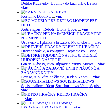
Detské Kuchynky,
Doplnky do kuchynky,
Detský
...
viac
KARNEVAL
Kostýmy,
Doplnky,
...
viac
RC MODELY PRE
DETI
Autá a stroje ,
Roboti ,
Drony,
Lode,
...
viac
HRAČKY PRE
NAJMENŠÍCH
Uspavačky,
Hrkálky a hryzátka,
Motorické h
...
viac
DREVENÉ HRAČKY
Drevené vláčiky a koľajnice,
Hojdacie ko
...
viac
DETSKÉ
HUDOBNÉ NÁSTROJE
Gitary,
Klávesy,
Bicie súpravy a bubny,
Mikrof
...
viac
NÁUČNÉ A
ZÁBAVNÉ KNIHY
Pexeso,
Albi kúzelné čítanie ,
Kvído,
Zábav
...
viac
SQUISHMALLOWS
Squishmallows 20cm,
Squishmallows 30cm,
Squish
...
viac
RETRO HRAČKY
...
viac
LEGO Storage
LEGO boxy,
LEGO LED Lite,
...
viac