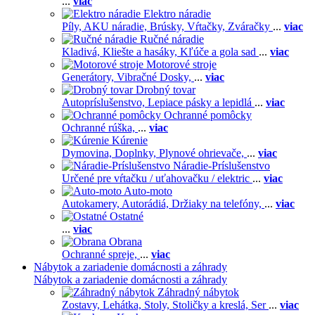
...
viac
Elektro náradie
Píly,
AKU náradie,
Brúsky,
Vŕtačky,
Zváračky
...
viac
Ručné náradie
Kladivá,
Kliešte a hasáky,
Kľúče a gola sad
...
viac
Motorové stroje
Generátory,
Vibračné Dosky,
...
viac
Drobný tovar
Autopríslušenstvo,
Lepiace pásky a lepidlá
...
viac
Ochranné pomôcky
Ochranné rúška,
...
viac
Kúrenie
Dymovina,
Doplnky,
Plynové ohrievače,
...
viac
Náradie-Príslušenstvo
Určené pre vŕtačku / uťahovačku / elektric
...
viac
Auto-moto
Autokamery,
Autorádiá,
Držiaky na telefóny,
...
viac
Ostatné
...
viac
Obrana
Ochranné spreje,
...
viac
Nábytok a zariadenie domácnosti a záhrady
Nábytok a zariadenie domácnosti a záhrady
Záhradný nábytok
Zostavy,
Lehátka,
Stoly,
Stoličky a kreslá,
Ser
...
viac