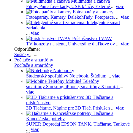
Multimédiá a zábava
Filmy,
Pamäťové karty,
USB kľúče,
Externé
...
viac
Fotoaparáty a kamery
Fotoaparáty,
Kamery,
Ďalekohľady,
Fotopasce,
...
viac
Inteligentné smart
zariadenia.
...
viac
Príslušenstvo TV/AV
TV konzoly na stenu,
Univerzálne diaľkové ov
...
viac
Odporúčame:
Sušičky
, ...
Počítače a smartfóny
Počítače a smartfóny
Notebooky
Študentský spoľahlivý Notebook,
Štúdium
...
viac
Mobilné Telefóny
smartfóny Samsung,
iPhone,
smartfóny Xiaomi,
t
...
viac
3D Tlačiarne a
príslušenstvo
3D Tlačiarne,
Náplne pre 3D Tlač,
Príslušen
...
viac
Tlačiarne a
Kancelárske potreby
SUPER Dopredaj EPSON TANK,
Tlačiarne,
Tankové
...
viac