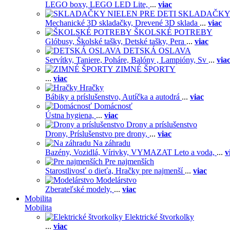
LEGO boxy,
LEGO LED Lite,
...
viac
SKLADAČKY 
Mechanické 3D skladačky,
Drevené 3D sklada
...
viac
ŠKOLSKÉ POTREBY
Glóbusy,
Školské tašky,
Detské tašky,
Pera
...
viac
DETSKÁ OSLAVA
Servítky,
Taniere,
Poháre,
Balóny ,
Lampióny,
Sv
...
via
ZIMNÉ ŠPORTY
...
viac
Hračky
Bábiky a príslušenstvo,
Autíčka a autodrá
...
viac
Domácnosť
Ústna hygiena,
...
viac
Drony a príslušenstvo
Drony,
Príslušenstvo pre drony,
...
viac
Na záhradu
Bazény,
Vozidlá,
Vírivky,
VYMAZAT Leto a voda,
...
v
Pre najmenších
Starostlivosť o dieťa,
Hračky pre najmenší
...
viac
Modelárstvo
Zberateľské modely,
...
viac
Mobilita
Mobilita
Elektrické štvorkolky
...
viac