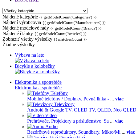
Nájdené kategórie
{{ getModelCount('Categories') }}
Nájdení výrobcovia
{{ getModelCount('Manufacturers') }}
Nájdené modelové rady
{{ getModelCount('Brands') }}
Nájdené články
{{ getModelCount('Articles') }}
Zobraziť všetky výsledky
{{ matchesCount }}
Žiadne výsledky
Výbava na leto
Bicykle a kolobežky
Elektronika a spotrebiče
Elektronika a spotrebiče
Telefóny
Mobilné telefóny / Doplnky,
Pevná linka -
...
viac
Televízory
Android & Google TV,
OLED TV,
QLED, Neo QLED
Video
Prehrávače,
Projektory a príslušenstvo,
Sa
...
viac
Audio
Bezdrôtové reproduktory,
Soundbary,
Mikro/Mi
...
viac
Domáce kiná