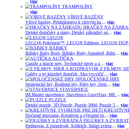
...
viac
TRAMPOLÍNY
...
viac
VÍRIVÉ BAZÉNY
Vírivé bazény,
Príslušenstvo k vírivým ba
...
viac
HRAČKY NA ZÁHR
Detské domčeky a stany,
Detský záhradný ná
...
viac
LEGO®
LEGO® Pokémon™,
LEGO® Editions,
LEGO® DUP
BÁBIKY
Bábiky Baby Born,
Bábiky Baby Annabell,
Bábi
...
viac
AUTÍČKA
Garáže a hracie sety,
Technické stroje a a
...
viac
Z FILMOV, 
Gabby a jej kúzelný domček,
Ako vycvičiť
...
viac
SPOLOČENSKÉ HRY
Strategické hry,
Rodinné hry,
Párty hry,
Dets
...
viac
STAVEBNICE
iM.Master stavebnice,
Stavebnice GraviTrax,
ME
...
viac
PUZZLE
Detské puzzle,
3D Puzzle,
Puzzle 300d,
Puzzle 5
...
viac
KREATÍVNE
Dočasné tetovania,
Kreatívne a výtvarné hr
...
viac
FIGÚRKY A ZVIERA
Hrdinovia,
Z rozprávok,
Schleich,
Safari zviera
...
viac