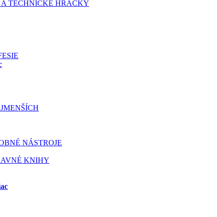
 A TECHNICKÉ HRAČKY
FESIE
c
JMENŠÍCH
OBNÉ NÁSTROJE
BAVNÉ KNIHY
iac