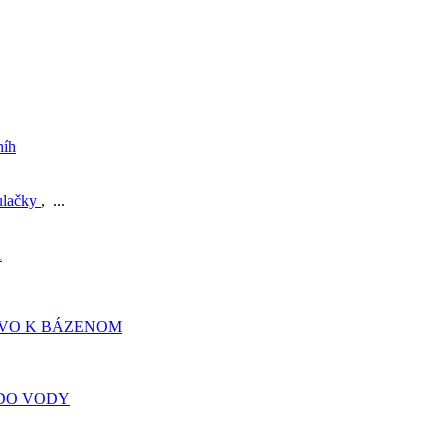
níh
ulačky
, ...
A
TVO K BÁZENOM
DO VODY