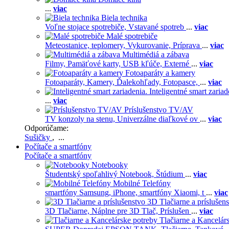
...
viac
Biela technika
Voľne stojace spotrebiče,
Vstavané spotreb
...
viac
Malé spotrebiče
Meteostanice, teplomery,
Vykurovanie,
Príprava
...
viac
Multimédiá a zábava
Filmy,
Pamäťové karty,
USB kľúče,
Externé
...
viac
Fotoaparáty a kamery
Fotoaparáty,
Kamery,
Ďalekohľady,
Fotopasce,
...
viac
Inteligentné smart zariad
...
viac
Príslušenstvo TV/AV
TV konzoly na stenu,
Univerzálne diaľkové ov
...
viac
Odporúčame:
Sušičky
, ...
Počítače a smartfóny
Počítače a smartfóny
Notebooky
Študentský spoľahlivý Notebook,
Štúdium
...
viac
Mobilné Telefóny
smartfóny Samsung,
iPhone,
smartfóny Xiaomi,
t
...
viac
3D Tlačiarne a príslušen
3D Tlačiarne,
Náplne pre 3D Tlač,
Príslušen
...
viac
Tlačiarne a Kancelár