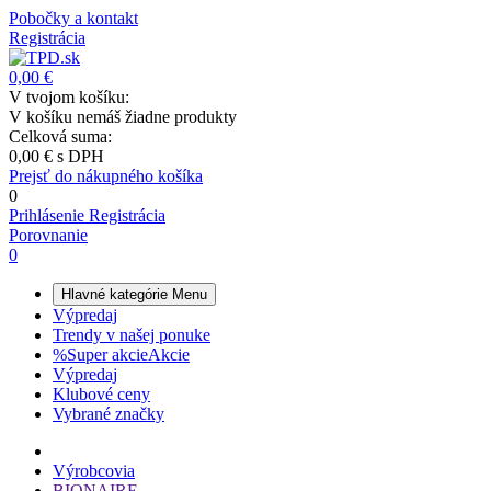
Pobočky a kontakt
Registrácia
0,00 €
V tvojom košíku:
V košíku nemáš žiadne produkty
Celková suma:
0,00 €
s DPH
Prejsť do nákupného košíka
0
Prihlásenie
Registrácia
Porovnanie
0
Hlavné kategórie
Menu
Výpredaj
Trendy v našej ponuke
%
Super akcie
Akcie
Výpredaj
Klubové ceny
Vybrané značky
Výrobcovia
BIONAIRE