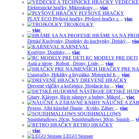
VEDECKÉ
Elektronické hračky,
Mikroskopy,
...
viac
PLYŠOVÉ HRAČKY
PLAY ECO Plyšové hračky,
Plyšové hračky s
...
viac
TROJKOLKY
...
viac
HRÁME SA NA PRO
Detské Kuchynky,
Doplnky do kuchynky,
Detský
...
via
KARNEVAL
Kostýmy,
Doplnky,
...
viac
RC MODELY PRE DETI
Autá a stroje ,
Roboti ,
Drony,
Lode,
...
viac
HRAČKY PRE NA
Uspavačky,
Hrkálky a hryzátka,
Motorické h
...
viac
DREVENÉ HRAČKY
Drevené vláčiky a koľajnice,
Hojdacie ko
...
viac
DETSKÉ HUD
Gitary,
Klávesy,
Bicie súpravy a bubny,
Mikrof
...
viac
NÁUČNÉ A ZÁ
Pexeso,
Albi kúzelné čítanie ,
Kvído,
Zábav
...
viac
SQUISHMALLOWS
Squishmallows 20cm,
Squishmallows 30cm,
Squish
...
v
RETRO HRAČKY
...
viac
LEGO Storage