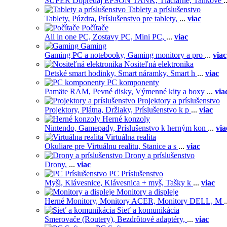
SUPER Dopredaj EPSON TANK,
Tlačiarne,
Tankové
.
Tablety a príslušenstvo
Tablety,
Púzdra,
Príslušenstvo pre tablety,
...
viac
Počítače
All in one PC,
Zostavy PC,
Mini PC,
...
viac
Gaming
Gaming PC a notebooky,
Gaming monitory a pro
...
viac
Nositeľná elektronika
Detské smart hodinky,
Smart náramky,
Smart h
...
viac
PC komponenty
Pamäte RAM,
Pevné disky,
Výmenné kity a boxy
...
via
Projektory a príslušenstvo
Projektory,
Plátna,
Držiaky,
Príslušenstvo k p
...
viac
Herné konzoly
Nintendo,
Gamepady,
Príslušenstvo k herným kon
...
via
Virtuálna realita
Okuliare pre Virtuálnu realitu,
Stanice a s
...
viac
Drony a príslušenstvo
Drony,
...
viac
PC Príslušenstvo
Myši,
Klávesnice,
Klávesnica + myš,
Tašky k
...
viac
Monitory a displeje
Herné Monitory,
Monitory ACER,
Monitory DELL,
M
.
Sieť a komunikácia
Smerovače (Routery),
Bezdrôtové adaptéry,
...
viac