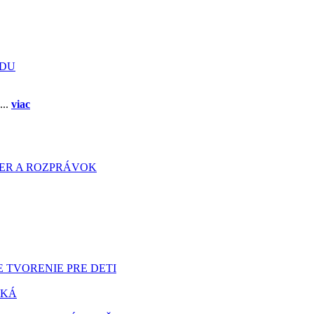
ADU
...
viac
HIER A ROZPRÁVOK
 TVORENIE PRE DETI
TKÁ