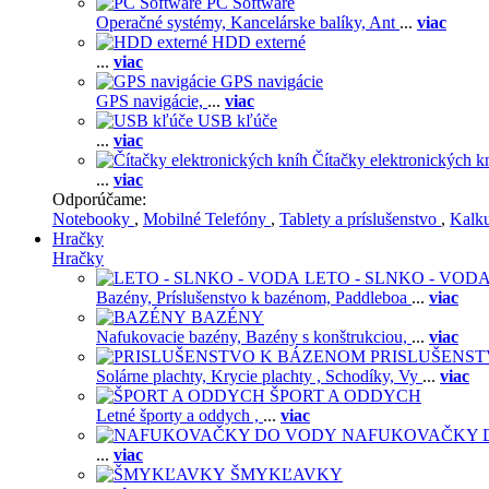
PC Software
Operačné systémy,
Kancelárske balíky,
Ant
...
viac
HDD externé
...
viac
GPS navigácie
GPS navigácie,
...
viac
USB kľúče
...
viac
Čítačky elektronických k
...
viac
Odporúčame:
Notebooky
,
Mobilné Telefóny
,
Tablety a príslušenstvo
,
Kalk
Hračky
Hračky
LETO - SLNKO - VOD
Bazény,
Príslušenstvo k bazénom,
Paddleboa
...
viac
BAZÉNY
Nafukovacie bazény,
Bazény s konštrukciou,
...
viac
PRISLUŠENS
Solárne plachty,
Krycie plachty ,
Schodíky,
Vy
...
viac
ŠPORT A ODDYCH
Letné športy a oddych ,
...
viac
NAFUKOVAČKY 
...
viac
ŠMYKĽAVKY