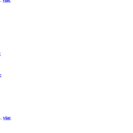
..
viac
c
c
..
viac