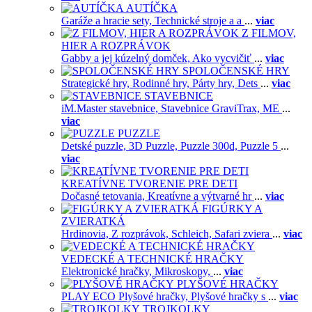
AUTÍČKA
Garáže a hracie sety,
Technické stroje a a
...
viac
Z FILMOV,
HIER A ROZPRÁVOK
Gabby a jej kúzelný domček,
Ako vycvičiť
...
viac
SPOLOČENSKÉ HRY
Strategické hry,
Rodinné hry,
Párty hry,
Dets
...
viac
STAVEBNICE
iM.Master stavebnice,
Stavebnice GraviTrax,
ME
...
viac
PUZZLE
Detské puzzle,
3D Puzzle,
Puzzle 300d,
Puzzle 5
...
viac
KREATÍVNE TVORENIE PRE DETI
Dočasné tetovania,
Kreatívne a výtvarné hr
...
viac
FIGÚRKY A
ZVIERATKÁ
Hrdinovia,
Z rozprávok,
Schleich,
Safari zviera
...
viac
VEDECKÉ A TECHNICKÉ HRAČKY
Elektronické hračky,
Mikroskopy,
...
viac
PLYŠOVÉ HRAČKY
PLAY ECO Plyšové hračky,
Plyšové hračky s
...
viac
TROJKOLKY