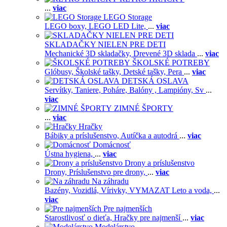
...
viac
LEGO Storage
LEGO boxy,
LEGO LED Lite,
...
viac
SKLADAČKY NIELEN PRE DETI
Mechanické 3D skladačky,
Drevené 3D sklada
...
viac
ŠKOLSKÉ POTREBY
Glóbusy,
Školské tašky,
Detské tašky,
Pera
...
viac
DETSKÁ OSLAVA
Servítky,
Taniere,
Poháre,
Balóny ,
Lampióny,
Sv
...
viac
ZIMNÉ ŠPORTY
...
viac
Hračky
Bábiky a príslušenstvo,
Autíčka a autodrá
...
viac
Domácnosť
Ústna hygiena,
...
viac
Drony a príslušenstvo
Drony,
Príslušenstvo pre drony,
...
viac
Na záhradu
Bazény,
Vozidlá,
Vírivky,
VYMAZAT Leto a voda,
...
viac
Pre najmenších
Starostlivosť o dieťa,
Hračky pre najmenší
...
viac
Modelárstvo