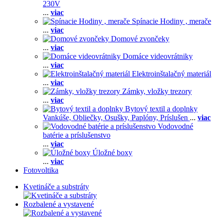
230V
...
viac
Spínacie Hodiny , merače
...
viac
Domové zvončeky
...
viac
Domáce videovrátniky
...
viac
Elektroinštalačný materiál
...
viac
Zámky, vložky trezory
...
viac
Bytový textil a doplnky
Vankúše,
Obliečky,
Osušky,
Paplóny,
Príslušen
...
viac
Vodovodné
batérie a príslušenstvo
...
viac
Úložné boxy
...
viac
Fotovoltika
Kvetináče a substráty
Rozbalené a vystavené