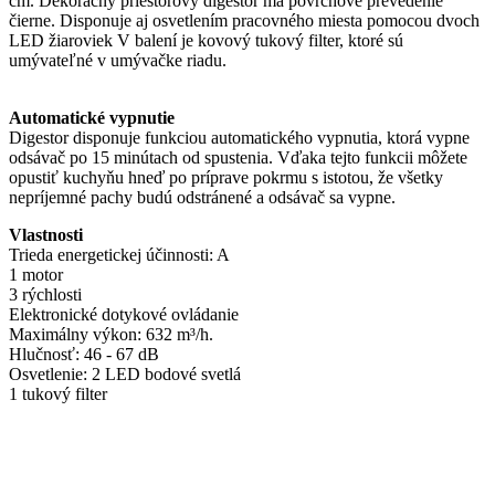
cm. Dekoračný priestorový digestor má povrchové prevedenie
čierne. Disponuje aj osvetlením pracovného miesta pomocou dvoch
LED žiaroviek V balení je kovový tukový filter, ktoré sú
umývateľné v umývačke riadu.
Automatické vypnutie
Digestor disponuje funkciou automatického vypnutia, ktorá vypne
odsávač po 15 minútach od spustenia. Vďaka tejto funkcii môžete
opustiť kuchyňu hneď po príprave pokrmu s istotou, že všetky
nepríjemné pachy budú odstránené a odsávač sa vypne.
Vlastnosti
Trieda energetickej účinnosti: A
1 motor
3 rýchlosti
Elektronické dotykové ovládanie
Maximálny výkon: 632 m³/h.
Hlučnosť: 46 - 67 dB
Osvetlenie: 2 LED bodové svetlá
1 tukový filter