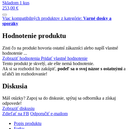
Skladom 1 kus
253,00 €
Viac kompatibilných produktov z kategórie:
Varné dosky a
sporáky
Hodnotenie produktu
Zisti čo na produkt hovoria ostatní zákazníci alebo napíš vlastné
hodnotenie ...
Zobraziť hodnotenia
Pridať vlastné hodnotenie
Tento produkt je skvelý, ale ešte nemá hodnotenie.
Ak si sa rozhodol ho zakúpiť,
podeľ sa o svoj názor s ostatnými
a
uľahči im rozhodovanie!
Diskusia
Máš otázky? Zapoj sa do diskusie, spýtaj sa odborníka a získaj
odpovede!
Zobraziť diskusiu
Zdieľať na FB
Odporučiť e-mailom
Popis produktu
Fotky