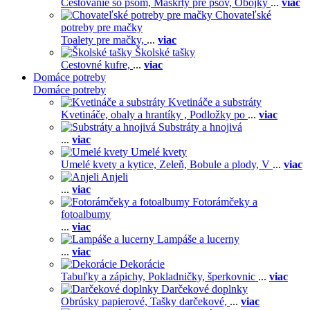
Cestovanie so psom,
Maškrty pre psov,
Obojky
...
viac
Chovateľské
potreby pre mačky
Toalety pre mačky,
...
viac
Školské tašky
Cestovné kufre,
...
viac
Domáce potreby
Domáce potreby
Kvetináče a substráty
Kvetináče, obaly a hrantíky ,
Podložky po
...
viac
Substráty a hnojivá
...
viac
Umelé kvety
Umelé kvety a kytice,
Zeleň,
Bobule a plody,
V
...
viac
Anjeli
...
viac
Fotorámčeky a
fotoalbumy
...
viac
Lampáše a lucerny
...
viac
Dekorácie
Tabuľky a zápichy,
Pokladničky, šperkovnic
...
viac
Darčekové doplnky
Obrúsky papierové,
Tašky darčekové,
...
viac