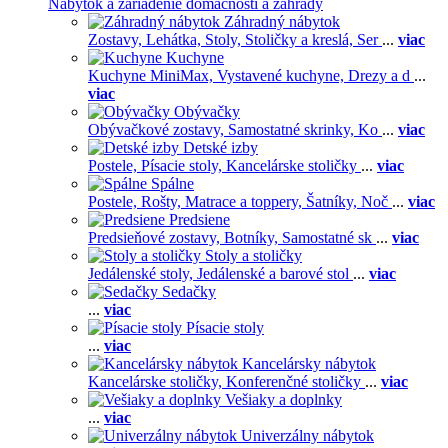
Nábytok a zariadenie domácnosti a záhrady
Záhradný nábytok
Zostavy,
Lehátka,
Stoly,
Stoličky a kreslá,
Ser
...
viac
Kuchyne
Kuchyne MiniMax,
Vystavené kuchyne,
Drezy a d
...
viac
Obývačky
Obývačkové zostavy,
Samostatné skrinky,
Ko
...
viac
Detské izby
Postele,
Písacie stoly,
Kancelárske stoličky
...
viac
Spálne
Postele,
Rošty,
Matrace a toppery,
Šatníky,
Noč
...
viac
Predsiene
Predsieňové zostavy,
Botníky,
Samostatné sk
...
viac
Stoly a stoličky
Jedálenské stoly,
Jedálenské a barové stol
...
viac
Sedačky
...
viac
Písacie stoly
...
viac
Kancelársky nábytok
Kancelárske stoličky,
Konferenčné stoličky
...
viac
Vešiaky a doplnky
...
viac
Univerzálny nábytok