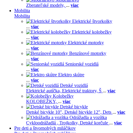
Zberateľské modely,
...
viac
Mobilita
Mobilita
Elektrické štvorkolky
...
viac
Elektrické kolobežky
...
viac
Elektrické motorky
...
viac
Benzínové motorky
...
viac
Seniorské vozidlá
...
viac
Elektro skútre
...
viac
Detské vozidlá
Elektrické autíčka,
Elektrické traktory,
Š
...
viac
Kolobežky
KOLOBEŽKY,
...
viac
Detské bicykle
Detské bicykle 10",
Detské bicykle 12",
Dets
...
viac
Odrážadla a vozítka
Cykloodrážadlá ,
Trojkolky,
Detské korčule
...
viac
Pre deti a štvornohých miláčikov