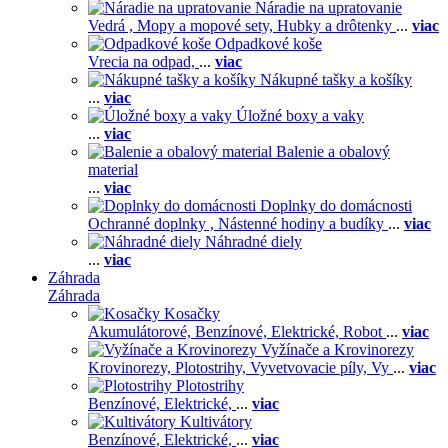
Náradie na upratovanie
Vedrá ,
Mopy a mopové sety,
Hubky a drôtenky
...
viac
Odpadkové koše
Vrecia na odpad,
...
viac
Nákupné tašky a košíky
...
viac
Úložné boxy a vaky
...
viac
Balenie a obalový
material
...
viac
Doplnky do domácnosti
Ochranné doplnky ,
Nástenné hodiny a budíky
...
viac
Náhradné diely
...
viac
Záhrada
Záhrada
Kosačky
Akumulátorové,
Benzínové,
Elektrické,
Robot
...
viac
Vyžínače a Krovinorezy
Krovinorezy,
Plotostrihy,
Vyvetvovacie píly,
Vy
...
viac
Plotostrihy
Benzínové,
Elektrické,
...
viac
Kultivátory
Benzínové,
Elektrické,
...
viac