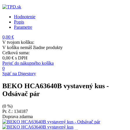
Hodnotenie
Popis
Parametre
0,00 €
V tvojom košíku:
V košíku nemáš žiadne produkty
Celková suma:
0,00 €
s DPH
Prejsť do nákupného košíka
0
Späť na Digestory
BEKO HCA63640B vystavený kus
-
Odsávač pár
(0 %)
Pr. č.: 134187
Doprava zdarma