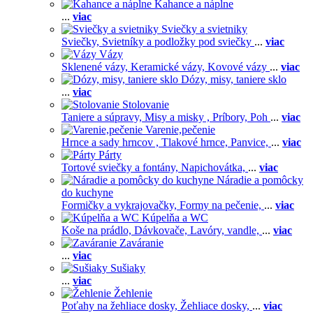
Kahance a náplne
...
viac
Sviečky a svietniky
Sviečky,
Svietníky a podložky pod sviečky
...
viac
Vázy
Sklenené vázy,
Keramické vázy,
Kovové vázy
...
viac
Dózy, misy, taniere sklo
...
viac
Stolovanie
Taniere a súpravy,
Misy a misky ,
Príbory,
Poh
...
viac
Varenie,pečenie
Hrnce a sady hrncov ,
Tlakové hrnce,
Panvice,
...
viac
Párty
Tortové sviečky a fontány,
Napichovátka,
...
viac
Náradie a pomôcky
do kuchyne
Formičky a vykrajovačky,
Formy na pečenie,
...
viac
Kúpelňa a WC
Koše na prádlo,
Dávkovače,
Lavóry, vandle,
...
viac
Zaváranie
...
viac
Sušiaky
...
viac
Žehlenie
Poťahy na žehliace dosky,
Žehliace dosky,
...
viac