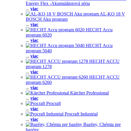
Energy Flex -Akumulátorová séria
...
viac
AL-KO 18 V
BOSCH Aku program
...
viac
HECHT Accu
program 6020
...
viac
HECHT Accu
program 5040
...
viac
HECHT ACCU
program 1278
...
viac
HECHT ACCU
program 6260
...
viac
Kärcher Professional
...
viac
Procraft
...
viac
Procraft Industrial
...
viac
Bazény, Chémia pre
bazény