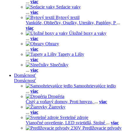
...
viac
Sedacie vaky
...
viac
Bytový textil
Vankúše,
Obliečky,
Osušky,
Uteráky,
Paplóny,
P
...
viac
Úložné boxy a vaky
...
viac
Obrazy
...
viac
Tapety a Lišty
...
viac
Slnečníky
...
viac
Domácnosť
Domácnosť
Samoohrievajúce jedlo
...
viac
Drogéria
Čistý a voňavý domov,
Proti hmyzu,
...
viac
Žiarovky
...
viac
Svetelné zdroje
Vianočné osvetlenie,
LED svietidlá,
Stolné
...
viac
Predlžovacie prívody