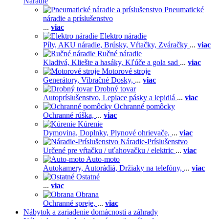
Náradie
Pneumatické
náradie a príslušenstvo
...
viac
Elektro náradie
Píly,
AKU náradie,
Brúsky,
Vŕtačky,
Zváračky
...
viac
Ručné náradie
Kladivá,
Kliešte a hasáky,
Kľúče a gola sad
...
viac
Motorové stroje
Generátory,
Vibračné Dosky,
...
viac
Drobný tovar
Autopríslušenstvo,
Lepiace pásky a lepidlá
...
viac
Ochranné pomôcky
Ochranné rúška,
...
viac
Kúrenie
Dymovina,
Doplnky,
Plynové ohrievače,
...
viac
Náradie-Príslušenstvo
Určené pre vŕtačku / uťahovačku / elektric
...
viac
Auto-moto
Autokamery,
Autorádiá,
Držiaky na telefóny,
...
viac
Ostatné
...
viac
Obrana
Ochranné spreje,
...
viac
Nábytok a zariadenie domácnosti a záhrady