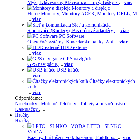
Myši,
Klávesnice,
Klávesnica + myš,
Tašky k
...
viac
Monitory a displeje
Herné Monitory,
Monitory ACER,
Monitory DELL,
M
...
viac
Sieť a komunikácia
Smerovače (Routery),
Bezdrôtové adaptéry,
...
viac
PC Software
Operačné systémy,
Kancelárske balíky,
Ant
...
viac
HDD externé
...
viac
GPS navigácie
GPS navigácie,
...
viac
USB kľúče
...
viac
Čítačky elektronických
kníh
...
viac
Odporúčame:
Notebooky
,
Mobilné Telefóny
,
Tablety a príslušenstvo
,
Kalkulačky
, ...
Hračky
Hračky
LETO - SLNKO -
VODA
Bazény,
Príslušenstvo k bazénom,
Paddleboa
...
viac