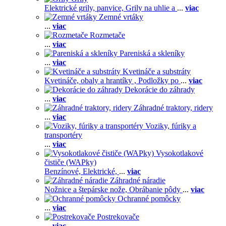
Elektrické grily, panvice,
Grily na uhlie a
...
viac
Zemné vrtáky
...
viac
Rozmetače
...
viac
Pareniská a skleníky
...
viac
Kvetináče a substráty
Kvetináče, obaly a hrantíky ,
Podložky po
...
viac
Dekorácie do záhrady
...
viac
Záhradné traktory, ridery
...
viac
Voziky, fúriky a
transportéry
...
viac
Vysokotlakové
čističe (WAPky)
Benzínové,
Elektrické,
...
viac
Záhradné náradie
Nožnice a štepárske nože,
Obrábanie pôdy
...
viac
Ochranné pomôcky
...
viac
Postrekovače
...
viac