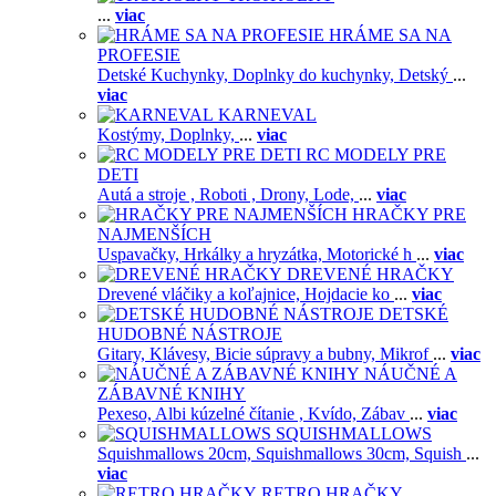
...
viac
HRÁME SA NA
PROFESIE
Detské Kuchynky,
Doplnky do kuchynky,
Detský
...
viac
KARNEVAL
Kostýmy,
Doplnky,
...
viac
RC MODELY PRE
DETI
Autá a stroje ,
Roboti ,
Drony,
Lode,
...
viac
HRAČKY PRE
NAJMENŠÍCH
Uspavačky,
Hrkálky a hryzátka,
Motorické h
...
viac
DREVENÉ HRAČKY
Drevené vláčiky a koľajnice,
Hojdacie ko
...
viac
DETSKÉ
HUDOBNÉ NÁSTROJE
Gitary,
Klávesy,
Bicie súpravy a bubny,
Mikrof
...
viac
NÁUČNÉ A
ZÁBAVNÉ KNIHY
Pexeso,
Albi kúzelné čítanie ,
Kvído,
Zábav
...
viac
SQUISHMALLOWS
Squishmallows 20cm,
Squishmallows 30cm,
Squish
...
viac
RETRO HRAČKY