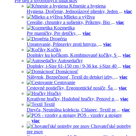
Pre deti a štvornohých miláčikov
Kŕmenie a hygiena
Hygiena,
Dojčenie,
Jednorázové plienky,
Jeden
...
viac
Mlieko a výživa
Cereálie, chrumky a sušienky,
Príkrmy,
Bio
...
viac
Kozmetika
Pre mamičky,
Pre detičky,
...
viac
Drogéria
Upratovanie,
Prípravky proti hmyzu,
...
viac
Kočíky
Doplnky ku kočíkom,
Kombinované kočíky,
S
...
viac
Autosedačky
Doplnky,
i-Size 61-150 cm / 9-36 kg,
i-Size 40
...
viac
Domácnosť
Nábytok,
Bezpečnosť,
Textil do detskej izby,
...
viac
Cestovanie
Cestovné postieľky,
Ergonomické nosiče,
Ša
...
viac
Hračky
Kreatívne hračky,
Hudobné hračky,
Penové p
...
viac
Textil
Dievča,
Neutrálna kolekcia,
Chlapec,
Textil pr
...
viac
POS - vzorky a stojany
...
viac
Chovateľské potreby
pre psov