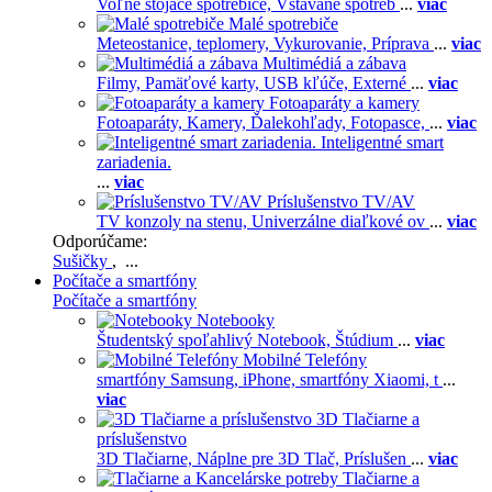
Voľne stojace spotrebiče,
Vstavané spotreb
...
viac
Malé spotrebiče
Meteostanice, teplomery,
Vykurovanie,
Príprava
...
viac
Multimédiá a zábava
Filmy,
Pamäťové karty,
USB kľúče,
Externé
...
viac
Fotoaparáty a kamery
Fotoaparáty,
Kamery,
Ďalekohľady,
Fotopasce,
...
viac
Inteligentné smart
zariadenia.
...
viac
Príslušenstvo TV/AV
TV konzoly na stenu,
Univerzálne diaľkové ov
...
viac
Odporúčame:
Sušičky
, ...
Počítače a smartfóny
Počítače a smartfóny
Notebooky
Študentský spoľahlivý Notebook,
Štúdium
...
viac
Mobilné Telefóny
smartfóny Samsung,
iPhone,
smartfóny Xiaomi,
t
...
viac
3D Tlačiarne a
príslušenstvo
3D Tlačiarne,
Náplne pre 3D Tlač,
Príslušen
...
viac
Tlačiarne a