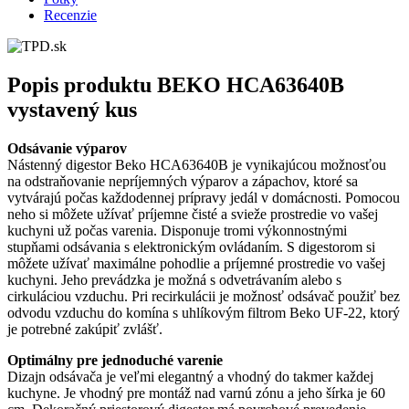
Recenzie
Popis produktu
BEKO HCA63640B
vystavený kus
Odsávanie výparov
Nástenný digestor Beko HCA63640B je vynikajúcou možnosťou
na odstraňovanie nepríjemných výparov a zápachov, ktoré sa
vytvárajú počas každodennej prípravy jedál v domácnosti. Pomocou
neho si môžete užívať príjemne čisté a svieže prostredie vo vašej
kuchyni už počas varenia. Disponuje tromi výkonnostnými
stupňami odsávania s elektronickým ovládaním. S digestorom si
môžete užívať maximálne pohodlie a príjemné prostredie vo vašej
kuchyni. Jeho prevádzka je možná s odvetrávaním alebo s
cirkuláciou vzduchu. Pri recirkulácii je možnosť odsávač použiť bez
odvodu vzduchu do komína s uhlíkovým filtrom Beko UF-22, ktorý
je potrebné zakúpiť zvlášť.
Optimálny pre jednoduché varenie
Dizajn odsávača je veľmi elegantný a vhodný do takmer každej
kuchyne. Je vhodný pre montáž nad varnú zónu a jeho šírka je 60