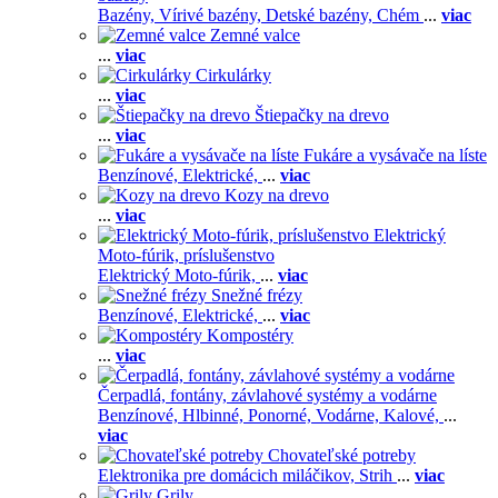
Bazény,
Vírivé bazény,
Detské bazény,
Chém
...
viac
Zemné valce
...
viac
Cirkulárky
...
viac
Štiepačky na drevo
...
viac
Fukáre a vysávače na líste
Benzínové,
Elektrické,
...
viac
Kozy na drevo
...
viac
Elektrický
Moto-fúrik, príslušenstvo
Elektrický Moto-fúrik,
...
viac
Snežné frézy
Benzínové,
Elektrické,
...
viac
Kompostéry
...
viac
Čerpadlá, fontány, závlahové systémy a vodárne
Benzínové,
Hlbinné,
Ponorné,
Vodárne,
Kalové,
...
viac
Chovateľské potreby
Elektronika pre domácich miláčikov,
Strih
...
viac
Grily