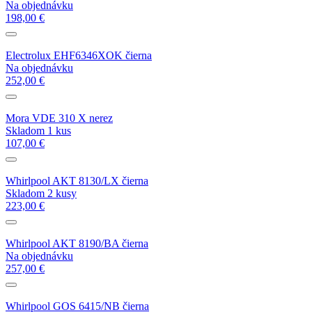
Na objednávku
198,00 €
Electrolux EHF6346XOK čierna
Na objednávku
252,00 €
Mora VDE 310 X nerez
Skladom 1 kus
107,00 €
Whirlpool AKT 8130/LX čierna
Skladom 2 kusy
223,00 €
Whirlpool AKT 8190/BA čierna
Na objednávku
257,00 €
Whirlpool GOS 6415/NB čierna