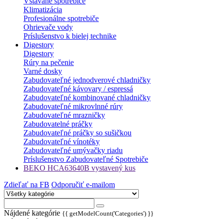
Vstavané spotrebiče
Klimatizácia
Profesionálne spotrebiče
Ohrievače vody
Príslušenstvo k bielej technike
Digestory
Digestory
Rúry na pečenie
Varné dosky
Zabudovateľné jednodverové chladničky
Zabudovateľné kávovary / espressá
Zabudovateľné kombinované chladničky
Zabudovateľné mikrovlnné rúry
Zabudovateľné mrazničky
Zabudovatelné práčky
Zabudovateľné práčky so sušičkou
Zabudovateľné vínotéky
Zabudovateľné umývačky riadu
Príslušenstvo Zabudovateľné Spotrebiče
BEKO HCA63640B vystavený kus
Zdieľať na FB
Odporučiť e-mailom
Nájdené kategórie
{{ getModelCount('Categories') }}