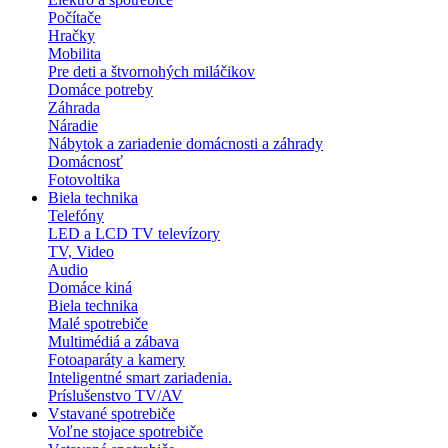
Počítače
Hračky
Mobilita
Pre deti a štvornohých miláčikov
Domáce potreby
Záhrada
Náradie
Nábytok a zariadenie domácnosti a záhrady
Domácnosť
Fotovoltika
Biela technika
Telefóny
LED a LCD TV televízory
TV, Video
Audio
Domáce kiná
Biela technika
Malé spotrebiče
Multimédiá a zábava
Fotoaparáty a kamery
Inteligentné smart zariadenia.
Príslušenstvo TV/AV
Vstavané spotrebiče
Voľne stojace spotrebiče