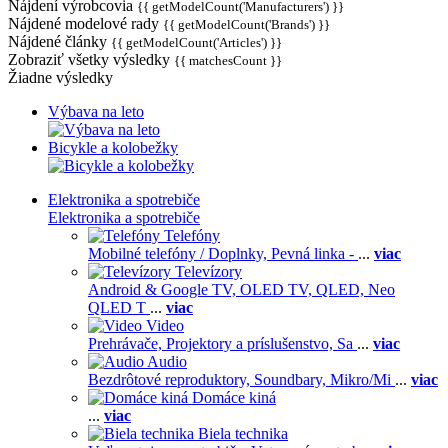
Nájdení výrobcovia
{{ getModelCount('Manufacturers') }}
Nájdené modelové rady
{{ getModelCount('Brands') }}
Nájdené články
{{ getModelCount('Articles') }}
Zobraziť všetky výsledky
{{ matchesCount }}
Žiadne výsledky
Výbava na leto
Bicykle a kolobežky
Elektronika a spotrebiče
Elektronika a spotrebiče
Telefóny
Mobilné telefóny / Doplnky,
Pevná linka -
...
viac
Televízory
Android & Google TV,
OLED TV,
QLED, Neo
QLED T
...
viac
Video
Prehrávače,
Projektory a príslušenstvo,
Sa
...
viac
Audio
Bezdrôtové reproduktory,
Soundbary,
Mikro/Mi
...
viac
Domáce kiná
...
viac
Biela technika