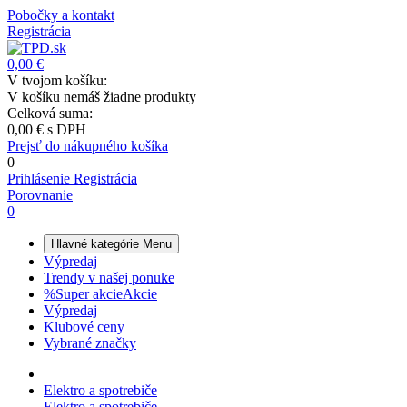
Pobočky a kontakt
Registrácia
0,00 €
V tvojom košíku:
V košíku nemáš žiadne produkty
Celková suma:
0,00 €
s DPH
Prejsť do nákupného košíka
0
Prihlásenie
Registrácia
Porovnanie
0
Hlavné kategórie
Menu
Výpredaj
Trendy v našej ponuke
%
Super akcie
Akcie
Výpredaj
Klubové ceny
Vybrané značky
Elektro a spotrebiče
Elektro a spotrebiče