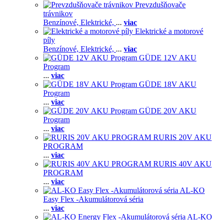
Prevzdušňovače
trávnikov
Benzínové,
Elektrické,
...
viac
Elektrické a motorové
píly
Benzínové,
Elektrické,
...
viac
GÜDE 12V AKU
Program
...
viac
GÜDE 18V AKU
Program
...
viac
GÜDE 20V AKU
Program
...
viac
RURIS 20V AKU
PROGRAM
...
viac
RURIS 40V AKU
PROGRAM
...
viac
AL-KO
Easy Flex -Akumulátorová séria
...
viac
AL-KO