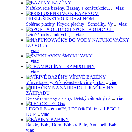
BAZÉNY
Nafukovacie bazény,
Bazény s konštrukciou,
...
viac
PRISLUŠENSTVO K BÁZENOM
Solárne plachty,
Krycie plachty ,
Schodíky,
Vy
...
viac
ŠPORT A ODDYCH
Letné športy a oddych ,
...
viac
NAFUKOVAČKY
DO VODY
...
viac
ŠMYKĽAVKY
...
viac
TRAMPOLÍNY
...
viac
VÍRIVÉ BAZÉNY
Vírivé bazény,
Príslušenstvo k vírivým ba
...
viac
HRAČKY NA
ZÁHRADU
Detské domčeky a stany,
Detský záhradný ná
...
viac
LEGO®
LEGO® Pokémon™,
LEGO® Editions,
LEGO®
DUP
...
viac
BÁBIKY
Bábiky Baby Born,
Bábiky Baby Annabell,
Bábi
...
viac