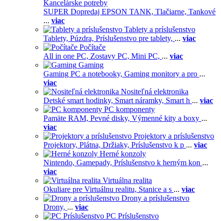
Kancelárske potreby
SUPER Dopredaj EPSON TANK,
Tlačiarne,
Tankové
...
viac
Tablety a príslušenstvo
Tablety,
Púzdra,
Príslušenstvo pre tablety,
...
viac
Počítače
All in one PC,
Zostavy PC,
Mini PC,
...
viac
Gaming
Gaming PC a notebooky,
Gaming monitory a pro
...
viac
Nositeľná elektronika
Detské smart hodinky,
Smart náramky,
Smart h
...
viac
PC komponenty
Pamäte RAM,
Pevné disky,
Výmenné kity a boxy
...
viac
Projektory a príslušenstvo
Projektory,
Plátna,
Držiaky,
Príslušenstvo k p
...
viac
Herné konzoly
Nintendo,
Gamepady,
Príslušenstvo k herným kon
...
viac
Virtuálna realita
Okuliare pre Virtuálnu realitu,
Stanice a s
...
viac
Drony a príslušenstvo
Drony,
...
viac
PC Príslušenstvo