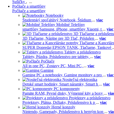
Sušičky
, ...
Počítače a smartfóny
Počítače a smartfóny
Notebooky
Študentský spoľahlivý Notebook,
Štúdium
...
viac
Mobilné Telefóny
smartfóny Samsung,
iPhone,
smartfóny Xiaomi,
t
...
viac
3D Tlačiarne a príslušen
3D Tlačiarne,
Náplne pre 3D Tlač,
Príslušen
...
viac
Tlačiarne a Kancelár
SUPER Dopredaj EPSON TANK,
Tlačiarne,
Tankové
.
Tablety a príslušenstvo
Tablety,
Púzdra,
Príslušenstvo pre tablety,
...
viac
Počítače
All in one PC,
Zostavy PC,
Mini PC,
...
viac
Gaming
Gaming PC a notebooky,
Gaming monitory a pro
...
viac
Nositeľná elektronika
Detské smart hodinky,
Smart náramky,
Smart h
...
viac
PC komponenty
Pamäte RAM,
Pevné disky,
Výmenné kity a boxy
...
via
Projektory a príslušenstvo
Projektory,
Plátna,
Držiaky,
Príslušenstvo k p
...
viac
Herné konzoly
Nintendo,
Gamepady,
Príslušenstvo k herným kon
...
via