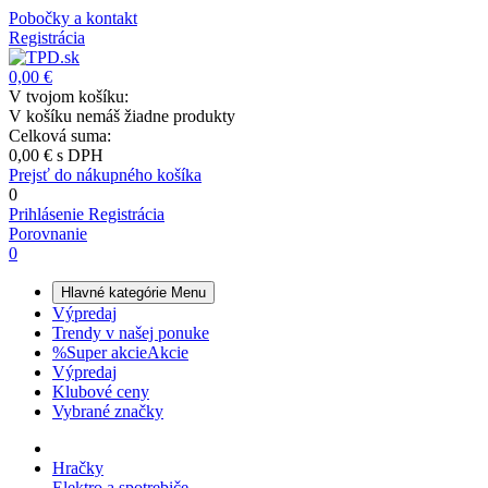
Pobočky a kontakt
Registrácia
0,00 €
V tvojom košíku:
V košíku nemáš žiadne produkty
Celková suma:
0,00 €
s DPH
Prejsť do nákupného košíka
0
Prihlásenie
Registrácia
Porovnanie
0
Hlavné kategórie
Menu
Výpredaj
Trendy v našej ponuke
%
Super akcie
Akcie
Výpredaj
Klubové ceny
Vybrané značky
Hračky
Elektro a spotrebiče