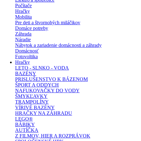
Počítače
Hračky
Mobilita
Pre deti a štvornohých miláčikov
Domáce potreby
Záhrada
Náradie
Nábytok a zariadenie domácnosti a záhrady
Domácnosť
Fotovoltika
Hračky
LETO - SLNKO - VODA
BAZÉNY
PRISLUŠENSTVO K BÁZENOM
ŠPORT A ODDYCH
NAFUKOVAČKY DO VODY
ŠMYKĽAVKY
TRAMPOLÍNY
VÍRIVÉ BAZÉNY
HRAČKY NA ZÁHRADU
LEGO®
BÁBIKY
AUTÍČKA
Z FILMOV, HIER A ROZPRÁVOK