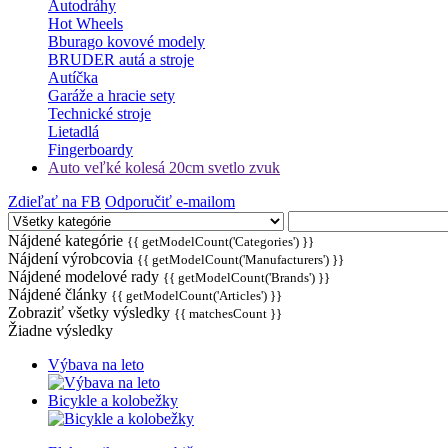
Autodráhy
Hot Wheels
Bburago kovové modely
BRUDER autá a stroje
Autíčka
Garáže a hracie sety
Technické stroje
Lietadlá
Fingerboardy
Auto veľké kolesá 20cm svetlo zvuk
Zdieľať na FB
Odporučiť e-mailom
Nájdené kategórie
{{ getModelCount('Categories') }}
Nájdení výrobcovia
{{ getModelCount('Manufacturers') }}
Nájdené modelové rady
{{ getModelCount('Brands') }}
Nájdené články
{{ getModelCount('Articles') }}
Zobraziť všetky výsledky
{{ matchesCount }}
Žiadne výsledky
Výbava na leto
Bicykle a kolobežky