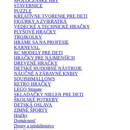
SPOLOČENSKÉ HRY
STAVEBNICE
PUZZLE
KREATÍVNE TVORENIE PRE DETI
FIGÚRKY A ZVIERATKÁ
VEDECKÉ A TECHNICKÉ HRAČKY
PLYŠOVÉ HRAČKY
TROJKOLKY
HRÁME SA NA PROFESIE
KARNEVAL
RC MODELY PRE DETI
HRAČKY PRE NAJMENŠÍCH
DREVENÉ HRAČKY
DETSKÉ HUDOBNÉ NÁSTROJE
NÁUČNÉ A ZÁBAVNÉ KNIHY
SQUISHMALLOWS
RETRO HRAČKY
LEGO Storage
SKLADAČKY NIELEN PRE DETI
ŠKOLSKÉ POTREBY
DETSKÁ OSLAVA
ZIMNÉ ŠPORTY
Hračky
Domácnosť
Drony a príslušenstvo