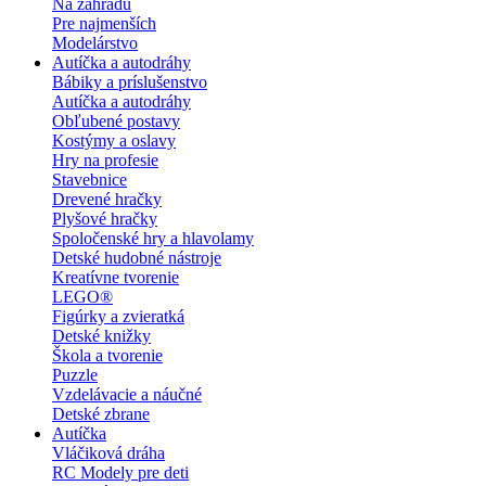
Na záhradu
Pre najmenších
Modelárstvo
Autíčka a autodráhy
Bábiky a príslušenstvo
Autíčka a autodráhy
Obľubené postavy
Kostýmy a oslavy
Hry na profesie
Stavebnice
Drevené hračky
Plyšové hračky
Spoločenské hry a hlavolamy
Detské hudobné nástroje
Kreatívne tvorenie
LEGO®
Figúrky a zvieratká
Detské knižky
Škola a tvorenie
Puzzle
Vzdelávacie a náučné
Detské zbrane
Autíčka
Vláčiková dráha
RC Modely pre deti