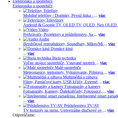
Elektronika a spotrebiče
Elektronika a spotrebiče
Telefóny
Mobilné telefóny / Doplnky,
Pevná linka -
...
viac
Televízory
Android & Google TV,
OLED TV,
QLED, Neo QLED
Video
Prehrávače,
Projektory a príslušenstvo,
Sa
...
viac
Audio
Bezdrôtové reproduktory,
Soundbary,
Mikro/Mi
...
viac
Domáce kiná
...
viac
Biela technika
Voľne stojace spotrebiče,
Vstavané spotreb
...
viac
Malé spotrebiče
Meteostanice, teplomery,
Vykurovanie,
Príprava
...
viac
Multimédiá a zábava
Filmy,
Pamäťové karty,
USB kľúče,
Externé
...
viac
Fotoaparáty a kamery
Fotoaparáty,
Kamery,
Ďalekohľady,
Fotopasce,
...
viac
Inteligentné smart zariad
...
viac
Príslušenstvo TV/AV
TV konzoly na stenu,
Univerzálne diaľkové ov
...
viac
Odporúčame: