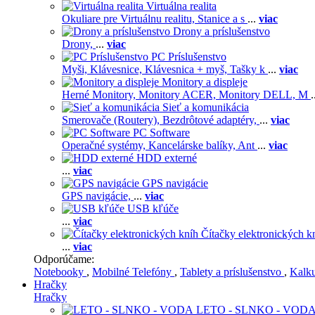
Virtuálna realita
Okuliare pre Virtuálnu realitu,
Stanice a s
...
viac
Drony a príslušenstvo
Drony,
...
viac
PC Príslušenstvo
Myši,
Klávesnice,
Klávesnica + myš,
Tašky k
...
viac
Monitory a displeje
Herné Monitory,
Monitory ACER,
Monitory DELL,
M
.
Sieť a komunikácia
Smerovače (Routery),
Bezdrôtové adaptéry,
...
viac
PC Software
Operačné systémy,
Kancelárske balíky,
Ant
...
viac
HDD externé
...
viac
GPS navigácie
GPS navigácie,
...
viac
USB kľúče
...
viac
Čítačky elektronických k
...
viac
Odporúčame:
Notebooky
,
Mobilné Telefóny
,
Tablety a príslušenstvo
,
Kalk
Hračky
Hračky
LETO - SLNKO - VOD