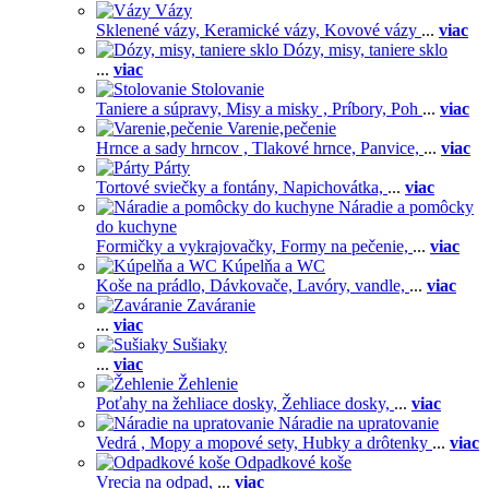
Vázy
Sklenené vázy,
Keramické vázy,
Kovové vázy
...
viac
Dózy, misy, taniere sklo
...
viac
Stolovanie
Taniere a súpravy,
Misy a misky ,
Príbory,
Poh
...
viac
Varenie,pečenie
Hrnce a sady hrncov ,
Tlakové hrnce,
Panvice,
...
viac
Párty
Tortové sviečky a fontány,
Napichovátka,
...
viac
Náradie a pomôcky
do kuchyne
Formičky a vykrajovačky,
Formy na pečenie,
...
viac
Kúpelňa a WC
Koše na prádlo,
Dávkovače,
Lavóry, vandle,
...
viac
Zaváranie
...
viac
Sušiaky
...
viac
Žehlenie
Poťahy na žehliace dosky,
Žehliace dosky,
...
viac
Náradie na upratovanie
Vedrá ,
Mopy a mopové sety,
Hubky a drôtenky
...
viac
Odpadkové koše
Vrecia na odpad,
...
viac