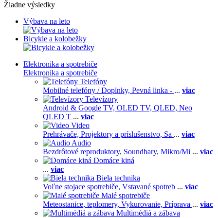
Žiadne výsledky
Výbava na leto
Bicykle a kolobežky
Elektronika a spotrebiče
Elektronika a spotrebiče
Telefóny
Mobilné telefóny / Doplnky,
Pevná linka -
...
viac
Televízory
Android & Google TV,
OLED TV,
QLED, Neo
QLED T
...
viac
Video
Prehrávače,
Projektory a príslušenstvo,
Sa
...
viac
Audio
Bezdrôtové reproduktory,
Soundbary,
Mikro/Mi
...
viac
Domáce kiná
...
viac
Biela technika
Voľne stojace spotrebiče,
Vstavané spotreb
...
viac
Malé spotrebiče
Meteostanice, teplomery,
Vykurovanie,
Príprava
...
viac
Multimédiá a zábava