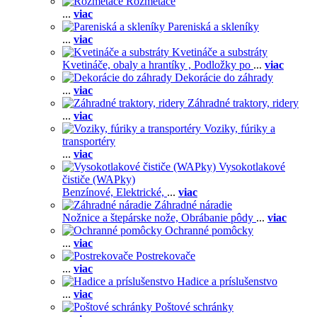
Rozmetače
...
viac
Pareniská a skleníky
...
viac
Kvetináče a substráty
Kvetináče, obaly a hrantíky ,
Podložky po
...
viac
Dekorácie do záhrady
...
viac
Záhradné traktory, ridery
...
viac
Voziky, fúriky a
transportéry
...
viac
Vysokotlakové
čističe (WAPky)
Benzínové,
Elektrické,
...
viac
Záhradné náradie
Nožnice a štepárske nože,
Obrábanie pôdy
...
viac
Ochranné pomôcky
...
viac
Postrekovače
...
viac
Hadice a príslušenstvo
...
viac
Poštové schránky