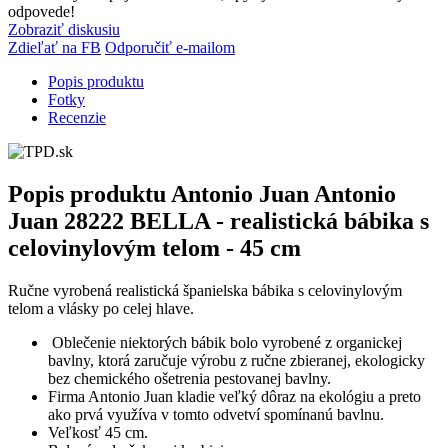
odpovede!
Zobraziť diskusiu
Zdieľať na FB
Odporučiť e-mailom
Popis produktu
Fotky
Recenzie
Popis produktu
Antonio Juan Antonio
Juan 28222 BELLA - realistická bábika s
celovinylovým telom - 45 cm
Ručne vyrobená realistická španielska bábika s celovinylovým
telom a vlásky po celej hlave.
Oblečenie niektorých bábik bolo vyrobené z organickej
bavlny, ktorá zaručuje výrobu z ručne zbieranej, ekologicky
bez chemického ošetrenia pestovanej bavlny.
Firma Antonio Juan kladie veľký dôraz na ekológiu a preto
ako prvá využíva v tomto odvetví spomínanú bavlnu.
Veľkosť 45 cm.