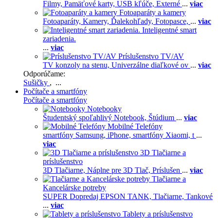
Filmy,
Pamäťové karty,
USB kľúče,
Externé
...
viac
Fotoaparáty a kamery
Fotoaparáty,
Kamery,
Ďalekohľady,
Fotopasce,
...
viac
Inteligentné smart
zariadenia.
...
viac
Príslušenstvo TV/AV
TV konzoly na stenu,
Univerzálne diaľkové ov
...
viac
Odporúčame:
Sušičky
, ...
Počítače a smartfóny
Počítače a smartfóny
Notebooky
Študentský spoľahlivý Notebook,
Štúdium
...
viac
Mobilné Telefóny
smartfóny Samsung,
iPhone,
smartfóny Xiaomi,
t
...
viac
3D Tlačiarne a
príslušenstvo
3D Tlačiarne,
Náplne pre 3D Tlač,
Príslušen
...
viac
Tlačiarne a
Kancelárske potreby
SUPER Dopredaj EPSON TANK,
Tlačiarne,
Tankové
...
viac
Tablety a príslušenstvo