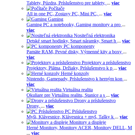
Tablety,
Púzdra,
Príslušenstvo pre tablety,
...
viac
Počítače
All in one PC,
Zostavy PC,
Mini PC,
...
viac
Gaming
Gaming PC a notebooky,
Gaming monitory a pro
...
viac
Nositeľná elektronika
Detské smart hodinky,
Smart náramky,
Smart h
...
viac
PC komponenty
Pamäte RAM,
Pevné disky,
Výmenné kity a boxy
...
viac
Projektory a príslušenstvo
Projektory,
Plátna,
Držiaky,
Príslušenstvo k p
...
viac
Herné konzoly
Nintendo,
Gamepady,
Príslušenstvo k herným kon
...
viac
Virtuálna realita
Okuliare pre Virtuálnu realitu,
Stanice a s
...
viac
Drony a príslušenstvo
Drony,
...
viac
PC Príslušenstvo
Myši,
Klávesnice,
Klávesnica + myš,
Tašky k
...
viac
Monitory a displeje
Herné Monitory,
Monitory ACER,
Monitory DELL,
M
...
viac