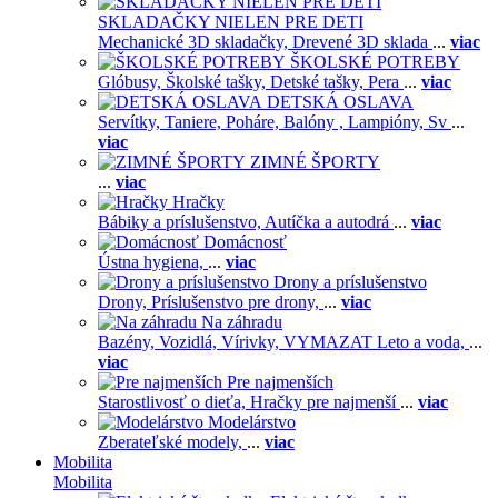
SKLADAČKY NIELEN PRE DETI
Mechanické 3D skladačky,
Drevené 3D sklada
...
viac
ŠKOLSKÉ POTREBY
Glóbusy,
Školské tašky,
Detské tašky,
Pera
...
viac
DETSKÁ OSLAVA
Servítky,
Taniere,
Poháre,
Balóny ,
Lampióny,
Sv
...
viac
ZIMNÉ ŠPORTY
...
viac
Hračky
Bábiky a príslušenstvo,
Autíčka a autodrá
...
viac
Domácnosť
Ústna hygiena,
...
viac
Drony a príslušenstvo
Drony,
Príslušenstvo pre drony,
...
viac
Na záhradu
Bazény,
Vozidlá,
Vírivky,
VYMAZAT Leto a voda,
...
viac
Pre najmenších
Starostlivosť o dieťa,
Hračky pre najmenší
...
viac
Modelárstvo
Zberateľské modely,
...
viac
Mobilita
Mobilita