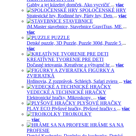
Gabby a jej kúzelný domček,
Ako vycvičiť
...
viac
SPOLOČENSKÉ HRY
Strategické hry,
Rodinné hry,
Párty hry,
Dets
...
viac
STAVEBNICE
iM.Master stavebnice,
Stavebnice GraviTrax,
ME
...
viac
PUZZLE
Detské puzzle,
3D Puzzle,
Puzzle 300d,
Puzzle 5
...
viac
KREATÍVNE TVORENIE PRE DETI
Dočasné tetovania,
Kreatívne a výtvarné hr
...
viac
FIGÚRKY A
ZVIERATKÁ
Hrdinovia,
Z rozprávok,
Schleich,
Safari zviera
...
viac
VEDECKÉ A TECHNICKÉ HRAČKY
Elektronické hračky,
Mikroskopy,
...
viac
PLYŠOVÉ HRAČKY
PLAY ECO Plyšové hračky,
Plyšové hračky s
...
viac
TROJKOLKY
...
viac
HRÁME SA NA
PROFESIE
Detské Kuchynky,
Doplnky do kuchynky,
Detský
...