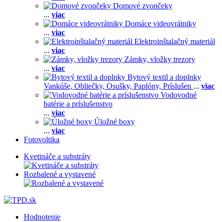
Domové zvončeky
...
viac
Domáce videovrátniky
...
viac
Elektroinštalačný materiál
...
viac
Zámky, vložky trezory
...
viac
Bytový textil a doplnky
Vankúše,
Obliečky,
Osušky,
Paplóny,
Príslušen
...
viac
Vodovodné
batérie a príslušenstvo
...
viac
Úložné boxy
...
viac
Fotovoltika
Kvetináče a substráty
Rozbalené a vystavené
Hodnotenie