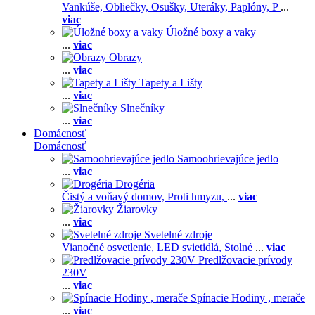
Vankúše,
Obliečky,
Osušky,
Uteráky,
Paplóny,
P
...
viac
Úložné boxy a vaky
...
viac
Obrazy
...
viac
Tapety a Lišty
...
viac
Slnečníky
...
viac
Domácnosť
Domácnosť
Samoohrievajúce jedlo
...
viac
Drogéria
Čistý a voňavý domov,
Proti hmyzu,
...
viac
Žiarovky
...
viac
Svetelné zdroje
Vianočné osvetlenie,
LED svietidlá,
Stolné
...
viac
Predlžovacie prívody
230V
...
viac
Spínacie Hodiny , merače
...
viac