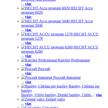
...
viac
HECHT Accu
program 6020
...
viac
HECHT Accu
program 5040
...
viac
HECHT ACCU
program 1278
...
viac
HECHT ACCU
program 6260
...
viac
Kärcher Professional
...
viac
Procraft
...
viac
Procraft Industrial
...
viac
Bazény, Chémia pre
bazény
Bazény,
Vírivé bazény,
Detské bazény,
Chém
...
viac
Zemné valce
...
viac
Cirkulárky