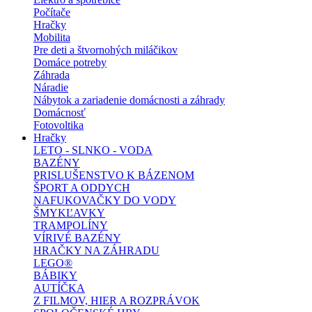
Počítače
Hračky
Mobilita
Pre deti a štvornohých miláčikov
Domáce potreby
Záhrada
Náradie
Nábytok a zariadenie domácnosti a záhrady
Domácnosť
Fotovoltika
Hračky
LETO - SLNKO - VODA
BAZÉNY
PRISLUŠENSTVO K BÁZENOM
ŠPORT A ODDYCH
NAFUKOVAČKY DO VODY
ŠMYKĽAVKY
TRAMPOLÍNY
VÍRIVÉ BAZÉNY
HRAČKY NA ZÁHRADU
LEGO®
BÁBIKY
AUTÍČKA
Z FILMOV, HIER A ROZPRÁVOK