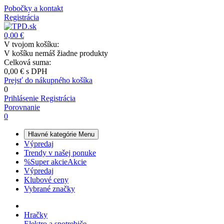
Pobočky a kontakt
Registrácia
0,00 €
V tvojom košíku:
V košíku nemáš žiadne produkty
Celková suma:
0,00 €
s DPH
Prejsť do nákupného košíka
0
Prihlásenie
Registrácia
Porovnanie
0
Hlavné kategórie
Menu
Výpredaj
Trendy v našej ponuke
%
Super akcie
Akcie
Výpredaj
Klubové ceny
Vybrané značky
Hračky
Elektro a spotrebiče