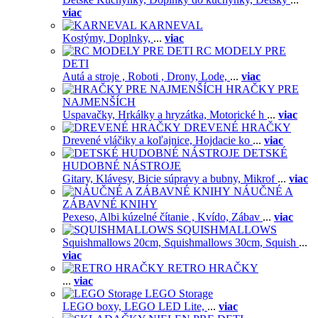
viac
KARNEVAL
Kostýmy,
Doplnky,
...
viac
RC MODELY PRE
DETI
Autá a stroje ,
Roboti ,
Drony,
Lode,
...
viac
HRAČKY PRE
NAJMENŠÍCH
Uspavačky,
Hrkálky a hryzátka,
Motorické h
...
viac
DREVENÉ HRAČKY
Drevené vláčiky a koľajnice,
Hojdacie ko
...
viac
DETSKÉ
HUDOBNÉ NÁSTROJE
Gitary,
Klávesy,
Bicie súpravy a bubny,
Mikrof
...
viac
NÁUČNÉ A
ZÁBAVNÉ KNIHY
Pexeso,
Albi kúzelné čítanie ,
Kvído,
Zábav
...
viac
SQUISHMALLOWS
Squishmallows 20cm,
Squishmallows 30cm,
Squish
...
viac
RETRO HRAČKY
...
viac
LEGO Storage
LEGO boxy,
LEGO LED Lite,
...
viac