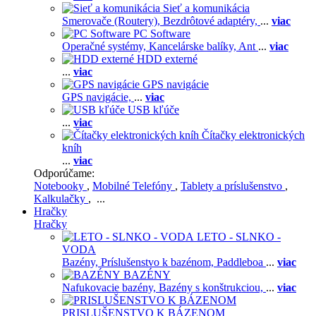
Sieť a komunikácia
Smerovače (Routery),
Bezdrôtové adaptéry,
...
viac
PC Software
Operačné systémy,
Kancelárske balíky,
Ant
...
viac
HDD externé
...
viac
GPS navigácie
GPS navigácie,
...
viac
USB kľúče
...
viac
Čítačky elektronických
kníh
...
viac
Odporúčame:
Notebooky
,
Mobilné Telefóny
,
Tablety a príslušenstvo
,
Kalkulačky
, ...
Hračky
Hračky
LETO - SLNKO -
VODA
Bazény,
Príslušenstvo k bazénom,
Paddleboa
...
viac
BAZÉNY
Nafukovacie bazény,
Bazény s konštrukciou,
...
viac
PRISLUŠENSTVO K BÁZENOM