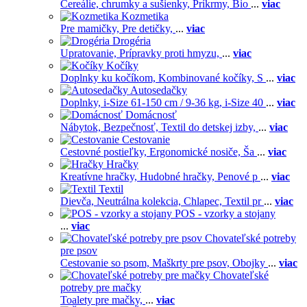
Cereálie, chrumky a sušienky,
Príkrmy,
Bio
...
viac
Kozmetika
Pre mamičky,
Pre detičky,
...
viac
Drogéria
Upratovanie,
Prípravky proti hmyzu,
...
viac
Kočíky
Doplnky ku kočíkom,
Kombinované kočíky,
S
...
viac
Autosedačky
Doplnky,
i-Size 61-150 cm / 9-36 kg,
i-Size 40
...
viac
Domácnosť
Nábytok,
Bezpečnosť,
Textil do detskej izby,
...
viac
Cestovanie
Cestovné postieľky,
Ergonomické nosiče,
Ša
...
viac
Hračky
Kreatívne hračky,
Hudobné hračky,
Penové p
...
viac
Textil
Dievča,
Neutrálna kolekcia,
Chlapec,
Textil pr
...
viac
POS - vzorky a stojany
...
viac
Chovateľské potreby
pre psov
Cestovanie so psom,
Maškrty pre psov,
Obojky
...
viac
Chovateľské
potreby pre mačky
Toalety pre mačky,
...
viac