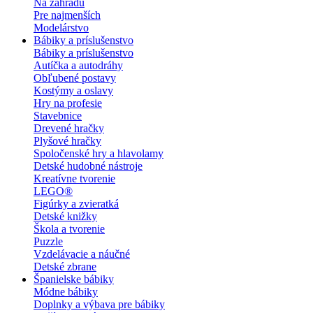
Na záhradu
Pre najmenších
Modelárstvo
Bábiky a príslušenstvo
Bábiky a príslušenstvo
Autíčka a autodráhy
Obľubené postavy
Kostýmy a oslavy
Hry na profesie
Stavebnice
Drevené hračky
Plyšové hračky
Spoločenské hry a hlavolamy
Detské hudobné nástroje
Kreatívne tvorenie
LEGO®
Figúrky a zvieratká
Detské knižky
Škola a tvorenie
Puzzle
Vzdelávacie a náučné
Detské zbrane
Španielske bábiky
Módne bábiky
Doplnky a výbava pre bábiky