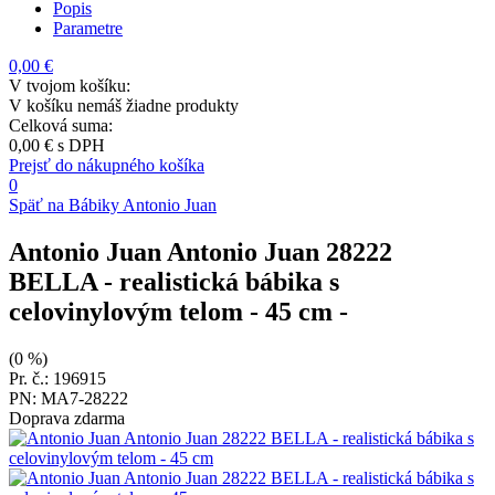
Popis
Parametre
0,00 €
V tvojom košíku:
V košíku nemáš žiadne produkty
Celková suma:
0,00 €
s DPH
Prejsť do nákupného košíka
0
Späť na Bábiky Antonio Juan
Antonio Juan Antonio Juan 28222
BELLA - realistická bábika s
celovinylovým telom - 45 cm
-
(0 %)
Pr. č.: 196915
PN: MA7-28222
Doprava zdarma