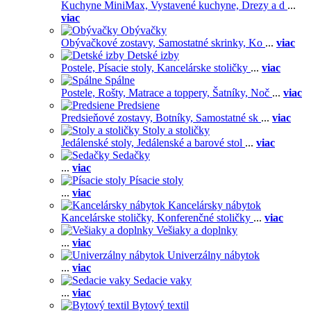
Kuchyne MiniMax,
Vystavené kuchyne,
Drezy a d
...
viac
Obývačky
Obývačkové zostavy,
Samostatné skrinky,
Ko
...
viac
Detské izby
Postele,
Písacie stoly,
Kancelárske stoličky
...
viac
Spálne
Postele,
Rošty,
Matrace a toppery,
Šatníky,
Noč
...
viac
Predsiene
Predsieňové zostavy,
Botníky,
Samostatné sk
...
viac
Stoly a stoličky
Jedálenské stoly,
Jedálenské a barové stol
...
viac
Sedačky
...
viac
Písacie stoly
...
viac
Kancelársky nábytok
Kancelárske stoličky,
Konferenčné stoličky
...
viac
Vešiaky a doplnky
...
viac
Univerzálny nábytok
...
viac
Sedacie vaky
...
viac
Bytový textil