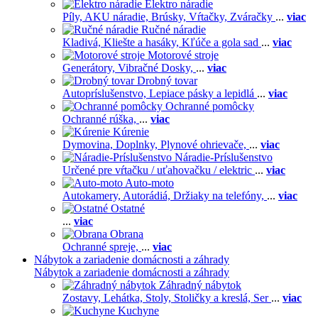
Elektro náradie
Píly,
AKU náradie,
Brúsky,
Vŕtačky,
Zváračky
...
viac
Ručné náradie
Kladivá,
Kliešte a hasáky,
Kľúče a gola sad
...
viac
Motorové stroje
Generátory,
Vibračné Dosky,
...
viac
Drobný tovar
Autopríslušenstvo,
Lepiace pásky a lepidlá
...
viac
Ochranné pomôcky
Ochranné rúška,
...
viac
Kúrenie
Dymovina,
Doplnky,
Plynové ohrievače,
...
viac
Náradie-Príslušenstvo
Určené pre vŕtačku / uťahovačku / elektric
...
viac
Auto-moto
Autokamery,
Autorádiá,
Držiaky na telefóny,
...
viac
Ostatné
...
viac
Obrana
Ochranné spreje,
...
viac
Nábytok a zariadenie domácnosti a záhrady
Nábytok a zariadenie domácnosti a záhrady
Záhradný nábytok
Zostavy,
Lehátka,
Stoly,
Stoličky a kreslá,
Ser
...
viac
Kuchyne