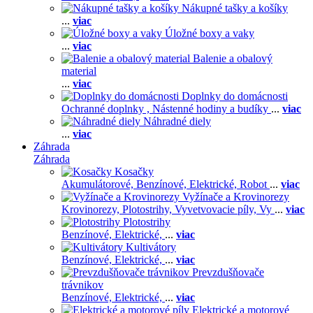
Nákupné tašky a košíky
...
viac
Úložné boxy a vaky
...
viac
Balenie a obalový
material
...
viac
Doplnky do domácnosti
Ochranné doplnky ,
Nástenné hodiny a budíky
...
viac
Náhradné diely
...
viac
Záhrada
Záhrada
Kosačky
Akumulátorové,
Benzínové,
Elektrické,
Robot
...
viac
Vyžínače a Krovinorezy
Krovinorezy,
Plotostrihy,
Vyvetvovacie píly,
Vy
...
viac
Plotostrihy
Benzínové,
Elektrické,
...
viac
Kultivátory
Benzínové,
Elektrické,
...
viac
Prevzdušňovače
trávnikov
Benzínové,
Elektrické,
...
viac
Elektrické a motorové