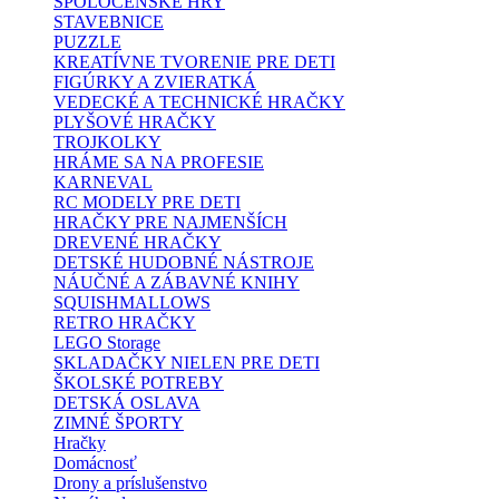
SPOLOČENSKÉ HRY
STAVEBNICE
PUZZLE
KREATÍVNE TVORENIE PRE DETI
FIGÚRKY A ZVIERATKÁ
VEDECKÉ A TECHNICKÉ HRAČKY
PLYŠOVÉ HRAČKY
TROJKOLKY
HRÁME SA NA PROFESIE
KARNEVAL
RC MODELY PRE DETI
HRAČKY PRE NAJMENŠÍCH
DREVENÉ HRAČKY
DETSKÉ HUDOBNÉ NÁSTROJE
NÁUČNÉ A ZÁBAVNÉ KNIHY
SQUISHMALLOWS
RETRO HRAČKY
LEGO Storage
SKLADAČKY NIELEN PRE DETI
ŠKOLSKÉ POTREBY
DETSKÁ OSLAVA
ZIMNÉ ŠPORTY
Hračky
Domácnosť
Drony a príslušenstvo