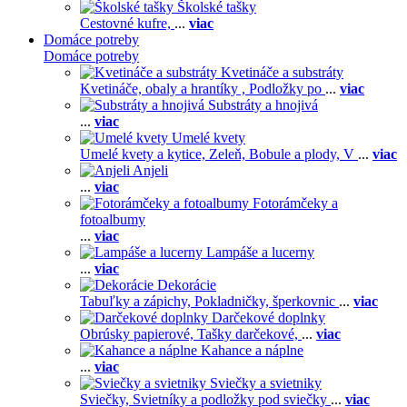
Školské tašky
Cestovné kufre,
...
viac
Domáce potreby
Domáce potreby
Kvetináče a substráty
Kvetináče, obaly a hrantíky ,
Podložky po
...
viac
Substráty a hnojivá
...
viac
Umelé kvety
Umelé kvety a kytice,
Zeleň,
Bobule a plody,
V
...
viac
Anjeli
...
viac
Fotorámčeky a
fotoalbumy
...
viac
Lampáše a lucerny
...
viac
Dekorácie
Tabuľky a zápichy,
Pokladničky, šperkovnic
...
viac
Darčekové doplnky
Obrúsky papierové,
Tašky darčekové,
...
viac
Kahance a náplne
...
viac
Sviečky a svietniky
Sviečky,
Svietníky a podložky pod sviečky
...
viac