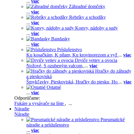
...
viac
Záhradné domčeky
...
viac
Rebríky a schodíky
...
viac
Konvy, nádoby a sudy
...
viac
Bandasky
...
viac
Príslušenstvo
Ku kosačkám,
K pílam,
Ku krovinorezom a vyž
...
viac
Drviče vetiev a ovocia
Nožové,
S ozubeným valcom,
...
viac
Hračky do záhrady
a pieskoviská
Šmykľavky,
Pieskoviská,
Hračky do piesku,
Ho
...
viac
Ostatné
...
viac
Odporúčame:
Fukáre a vysávače na líste
, ...
Náradie
Náradie
Pneumatické
náradie a príslušenstvo
...
viac