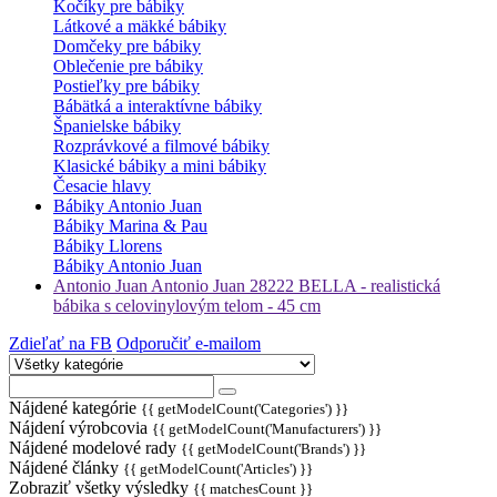
Kočíky pre bábiky
Látkové a mäkké bábiky
Domčeky pre bábiky
Oblečenie pre bábiky
Postieľky pre bábiky
Bábätká a interaktívne bábiky
Španielske bábiky
Rozprávkové a filmové bábiky
Klasické bábiky a mini bábiky
Česacie hlavy
Bábiky Antonio Juan
Bábiky Marina & Pau
Bábiky Llorens
Bábiky Antonio Juan
Antonio Juan Antonio Juan 28222 BELLA - realistická
bábika s celovinylovým telom - 45 cm
Zdieľať na FB
Odporučiť e-mailom
Nájdené kategórie
{{ getModelCount('Categories') }}
Nájdení výrobcovia
{{ getModelCount('Manufacturers') }}
Nájdené modelové rady
{{ getModelCount('Brands') }}
Nájdené články
{{ getModelCount('Articles') }}
Zobraziť všetky výsledky
{{ matchesCount }}