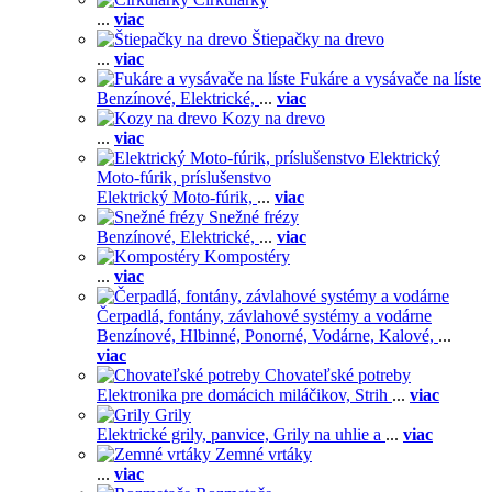
...
viac
Štiepačky na drevo
...
viac
Fukáre a vysávače na líste
Benzínové,
Elektrické,
...
viac
Kozy na drevo
...
viac
Elektrický
Moto-fúrik, príslušenstvo
Elektrický Moto-fúrik,
...
viac
Snežné frézy
Benzínové,
Elektrické,
...
viac
Kompostéry
...
viac
Čerpadlá, fontány, závlahové systémy a vodárne
Benzínové,
Hlbinné,
Ponorné,
Vodárne,
Kalové,
...
viac
Chovateľské potreby
Elektronika pre domácich miláčikov,
Strih
...
viac
Grily
Elektrické grily, panvice,
Grily na uhlie a
...
viac
Zemné vrtáky
...
viac