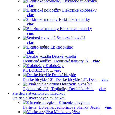
Elektrické štvorkolky
...
viac
Elektrické kolobežky
...
viac
Elektrické motorky
...
viac
Benzínové motorky
...
viac
Seniorské vozidlá
...
viac
Elektro skútre
...
viac
Detské vozidlá
Elektrické autíčka,
Elektrické traktory,
Š
...
viac
Kolobežky
KOLOBEŽKY,
...
viac
Detské bicykle
Detské bicykle 10",
Detské bicykle 12",
Dets
...
viac
Odrážadla a vozítka
Cykloodrážadlá ,
Trojkolky,
Detské korčule
...
viac
Pre deti a štvornohých miláčikov
Pre deti a štvornohých miláčikov
Kŕmenie a hygiena
Hygiena,
Dojčenie,
Jednorázové plienky,
Jeden
...
viac
Mlieko a výživa