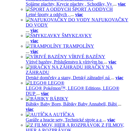
Solárne plachty,
Krycie plachty ,
Schodíky,
Vy
...
viac
ŠPORT A ODDYCH
Letné športy a oddych ,
...
viac
NAFUKOVAČKY
DO VODY
...
viac
ŠMYKĽAVKY
...
viac
TRAMPOLÍNY
...
viac
VÍRIVÉ BAZÉNY
Vírivé bazény,
Príslušenstvo k vírivým ba
...
viac
HRAČKY NA
ZÁHRADU
Detské domčeky a stany,
Detský záhradný ná
...
viac
LEGO®
LEGO® Pokémon™,
LEGO® Editions,
LEGO®
DUP
...
viac
BÁBIKY
Bábiky Baby Born,
Bábiky Baby Annabell,
Bábi
...
viac
AUTÍČKA
Garáže a hracie sety,
Technické stroje a a
...
viac
Z FILMOV,
HIER A ROZPRÁVOK