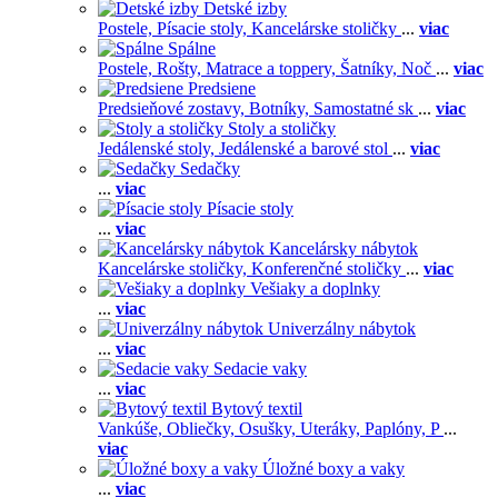
Detské izby
Postele,
Písacie stoly,
Kancelárske stoličky
...
viac
Spálne
Postele,
Rošty,
Matrace a toppery,
Šatníky,
Noč
...
viac
Predsiene
Predsieňové zostavy,
Botníky,
Samostatné sk
...
viac
Stoly a stoličky
Jedálenské stoly,
Jedálenské a barové stol
...
viac
Sedačky
...
viac
Písacie stoly
...
viac
Kancelársky nábytok
Kancelárske stoličky,
Konferenčné stoličky
...
viac
Vešiaky a doplnky
...
viac
Univerzálny nábytok
...
viac
Sedacie vaky
...
viac
Bytový textil
Vankúše,
Obliečky,
Osušky,
Uteráky,
Paplóny,
P
...
viac
Úložné boxy a vaky
...
viac