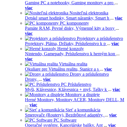
Gaming PC a notebooky,
Gaming monitory a pro
...
viac
Nositeľná elektronika
Detské smart hodinky,
Smart náramky,
Smart h
...
viac
PC komponenty
Pamäte RAM,
Pevné disky,
Výmenné kity a boxy
...
viac
Projektory a príslušenstvo
Projektory,
Plátna,
Držiaky,
Príslušenstvo k p
...
viac
Herné konzoly
Nintendo,
Gamepady,
Príslušenstvo k herným kon
...
viac
Virtuálna realita
Okuliare pre Virtuálnu realitu,
Stanice a s
...
viac
Drony a príslušenstvo
Drony,
...
viac
PC Príslušenstvo
Myši,
Klávesnice,
Klávesnica + myš,
Tašky k
...
viac
Monitory a displeje
Herné Monitory,
Monitory ACER,
Monitory DELL,
M
...
viac
Sieť a komunikácia
Smerovače (Routery),
Bezdrôtové adaptéry,
...
viac
PC Software
Operačné systémy,
Kancelárske balíky,
Ant
...
viac