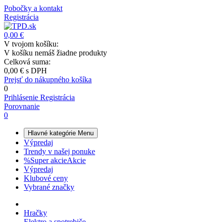
Pobočky a kontakt
Registrácia
0,00 €
V tvojom košíku:
V košíku nemáš žiadne produkty
Celková suma:
0,00 €
s DPH
Prejsť do nákupného košíka
0
Prihlásenie
Registrácia
Porovnanie
0
Hlavné kategórie
Menu
Výpredaj
Trendy v našej ponuke
%
Super akcie
Akcie
Výpredaj
Klubové ceny
Vybrané značky
Hračky
Elektro a spotrebiče