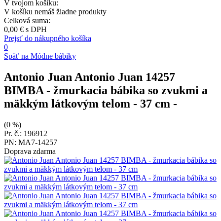
V tvojom košíku:
V košíku nemáš žiadne produkty
Celková suma:
0,00 €
s DPH
Prejsť do nákupného košíka
0
Späť na Módne bábiky
Antonio Juan Antonio Juan 14257
BIMBA - žmurkacia bábika so zvukmi a
mäkkým látkovým telom - 37 cm
-
(0 %)
Pr. č.: 196912
PN: MA7-14257
Doprava zdarma