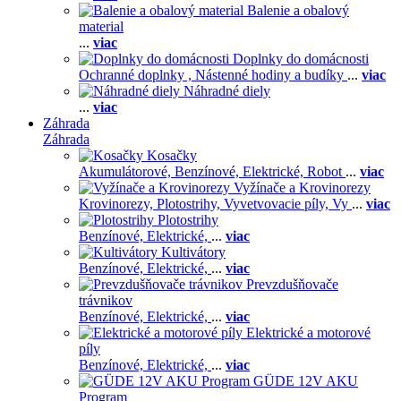
Balenie a obalový
material
...
viac
Doplnky do domácnosti
Ochranné doplnky ,
Nástenné hodiny a budíky
...
viac
Náhradné diely
...
viac
Záhrada
Záhrada
Kosačky
Akumulátorové,
Benzínové,
Elektrické,
Robot
...
viac
Vyžínače a Krovinorezy
Krovinorezy,
Plotostrihy,
Vyvetvovacie píly,
Vy
...
viac
Plotostrihy
Benzínové,
Elektrické,
...
viac
Kultivátory
Benzínové,
Elektrické,
...
viac
Prevzdušňovače
trávnikov
Benzínové,
Elektrické,
...
viac
Elektrické a motorové
píly
Benzínové,
Elektrické,
...
viac
GÜDE 12V AKU
Program