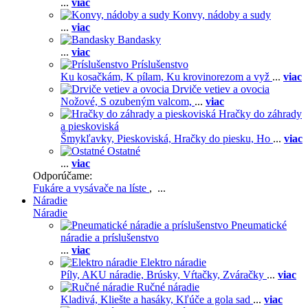
...
viac
Konvy, nádoby a sudy
...
viac
Bandasky
...
viac
Príslušenstvo
Ku kosačkám,
K pílam,
Ku krovinorezom a vyž
...
viac
Drviče vetiev a ovocia
Nožové,
S ozubeným valcom,
...
viac
Hračky do záhrady
a pieskoviská
Šmykľavky,
Pieskoviská,
Hračky do piesku,
Ho
...
viac
Ostatné
...
viac
Odporúčame:
Fukáre a vysávače na líste
, ...
Náradie
Náradie
Pneumatické
náradie a príslušenstvo
...
viac
Elektro náradie
Píly,
AKU náradie,
Brúsky,
Vŕtačky,
Zváračky
...
viac
Ručné náradie
Kladivá,
Kliešte a hasáky,
Kľúče a gola sad
...
viac