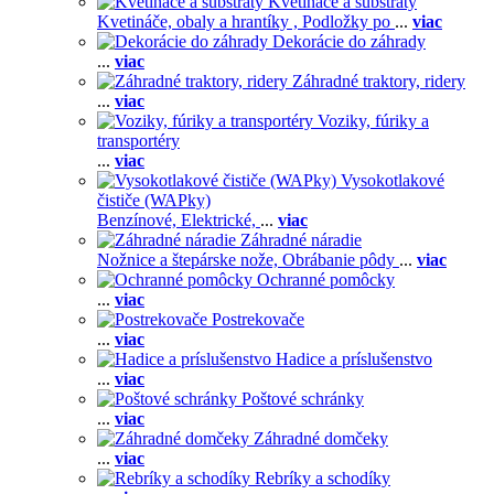
Kvetináče a substráty
Kvetináče, obaly a hrantíky ,
Podložky po
...
viac
Dekorácie do záhrady
...
viac
Záhradné traktory, ridery
...
viac
Voziky, fúriky a
transportéry
...
viac
Vysokotlakové
čističe (WAPky)
Benzínové,
Elektrické,
...
viac
Záhradné náradie
Nožnice a štepárske nože,
Obrábanie pôdy
...
viac
Ochranné pomôcky
...
viac
Postrekovače
...
viac
Hadice a príslušenstvo
...
viac
Poštové schránky
...
viac
Záhradné domčeky
...
viac
Rebríky a schodíky