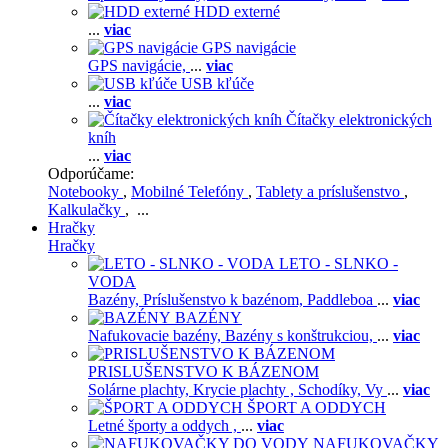
HDD externé
...
viac
GPS navigácie
GPS navigácie,
...
viac
USB kľúče
...
viac
Čítačky elektronických
kníh
...
viac
Odporúčame:
Notebooky
,
Mobilné Telefóny
,
Tablety a príslušenstvo
,
Kalkulačky
, ...
Hračky
Hračky
LETO - SLNKO -
VODA
Bazény,
Príslušenstvo k bazénom,
Paddleboa
...
viac
BAZÉNY
Nafukovacie bazény,
Bazény s konštrukciou,
...
viac
PRISLUŠENSTVO K BÁZENOM
Solárne plachty,
Krycie plachty ,
Schodíky,
Vy
...
viac
ŠPORT A ODDYCH
Letné športy a oddych ,
...
viac
NAFUKOVAČKY