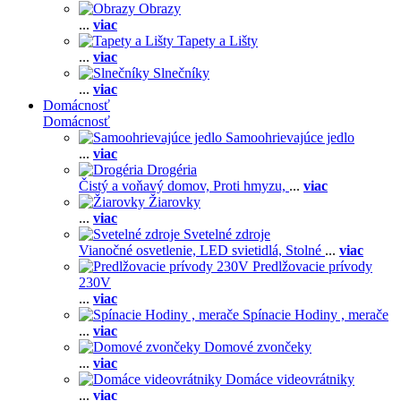
Obrazy
...
viac
Tapety a Lišty
...
viac
Slnečníky
...
viac
Domácnosť
Domácnosť
Samoohrievajúce jedlo
...
viac
Drogéria
Čistý a voňavý domov,
Proti hmyzu,
...
viac
Žiarovky
...
viac
Svetelné zdroje
Vianočné osvetlenie,
LED svietidlá,
Stolné
...
viac
Predlžovacie prívody
230V
...
viac
Spínacie Hodiny , merače
...
viac
Domové zvončeky
...
viac
Domáce videovrátniky
...
viac