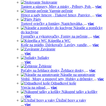
Stolovanie
Taniere a súpravy,
Misy a misky ,
Príbory,
Poh
...
viac
Varenie,pečenie
Hrnce a sady hrncov ,
Tlakové hrnce,
Panvice,
...
viac
Párty
Tortové sviečky a fontány,
Napichovátka,
...
viac
Náradie a pomôcky
do kuchyne
Formičky a vykrajovačky,
Formy na pečenie,
...
viac
Kúpelňa a WC
Koše na prádlo,
Dávkovače,
Lavóry, vandle,
...
viac
Zaváranie
...
viac
Sušiaky
...
viac
Žehlenie
Poťahy na žehliace dosky,
Žehliace dosky,
...
viac
Náradie na upratovanie
Vedrá ,
Mopy a mopové sety,
Hubky a drôtenky
...
viac
Odpadkové koše
Vrecia na odpad,
...
viac
Nákupné tašky a košíky
...
viac
Úložné boxy a vaky
...
viac