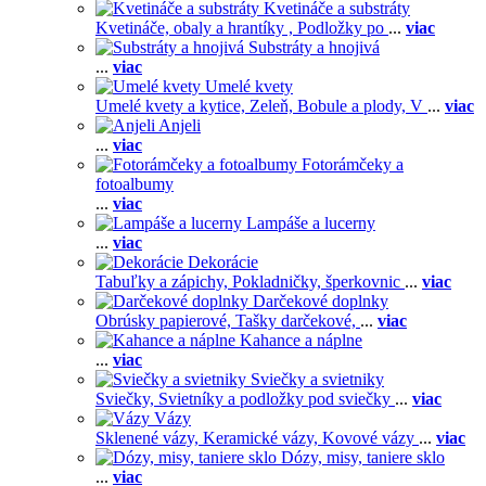
Kvetináče a substráty
Kvetináče, obaly a hrantíky ,
Podložky po
...
viac
Substráty a hnojivá
...
viac
Umelé kvety
Umelé kvety a kytice,
Zeleň,
Bobule a plody,
V
...
viac
Anjeli
...
viac
Fotorámčeky a
fotoalbumy
...
viac
Lampáše a lucerny
...
viac
Dekorácie
Tabuľky a zápichy,
Pokladničky, šperkovnic
...
viac
Darčekové doplnky
Obrúsky papierové,
Tašky darčekové,
...
viac
Kahance a náplne
...
viac
Sviečky a svietniky
Sviečky,
Svietníky a podložky pod sviečky
...
viac
Vázy
Sklenené vázy,
Keramické vázy,
Kovové vázy
...
viac
Dózy, misy, taniere sklo
...
viac