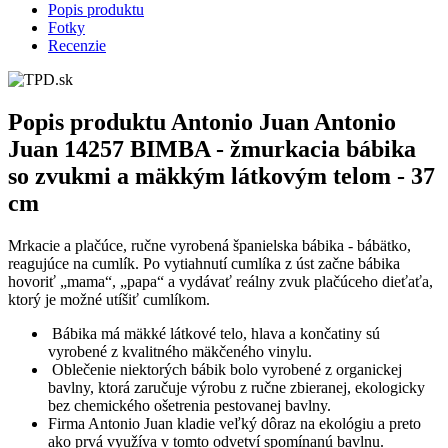
Popis produktu
Fotky
Recenzie
Popis produktu
Antonio Juan Antonio
Juan 14257 BIMBA - žmurkacia bábika
so zvukmi a mäkkým látkovým telom - 37
cm
Mrkacie a plačúce, ručne vyrobená španielska bábika - bábätko,
reagujúce na cumlík. Po vytiahnutí cumlíka z úst začne bábika
hovoriť „mama“, „papa“ a vydávať reálny zvuk plačúceho dieťaťa,
ktorý je možné utíšiť cumlíkom.
Bábika má mäkké látkové telo, hlava a končatiny sú
vyrobené z kvalitného mäkčeného vinylu.
Oblečenie niektorých bábik bolo vyrobené z organickej
bavlny, ktorá zaručuje výrobu z ručne zbieranej, ekologicky
bez chemického ošetrenia pestovanej bavlny.
Firma Antonio Juan kladie veľký dôraz na ekológiu a preto
ako prvá využíva v tomto odvetví spomínanú bavlnu.