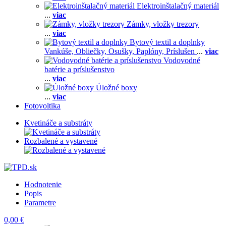
Elektroinštalačný materiál
...
viac
Zámky, vložky trezory
...
viac
Bytový textil a doplnky
Vankúše,
Obliečky,
Osušky,
Paplóny,
Príslušen
...
viac
Vodovodné
batérie a príslušenstvo
...
viac
Úložné boxy
...
viac
Fotovoltika
Kvetináče a substráty
Rozbalené a vystavené
Hodnotenie
Popis
Parametre
0,00 €