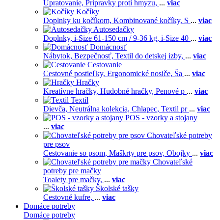
Upratovanie,
Prípravky proti hmyzu,
...
viac
Kočíky
Doplnky ku kočíkom,
Kombinované kočíky,
S
...
viac
Autosedačky
Doplnky,
i-Size 61-150 cm / 9-36 kg,
i-Size 40
...
viac
Domácnosť
Nábytok,
Bezpečnosť,
Textil do detskej izby,
...
viac
Cestovanie
Cestovné postieľky,
Ergonomické nosiče,
Ša
...
viac
Hračky
Kreatívne hračky,
Hudobné hračky,
Penové p
...
viac
Textil
Dievča,
Neutrálna kolekcia,
Chlapec,
Textil pr
...
viac
POS - vzorky a stojany
...
viac
Chovateľské potreby
pre psov
Cestovanie so psom,
Maškrty pre psov,
Obojky
...
viac
Chovateľské
potreby pre mačky
Toalety pre mačky,
...
viac
Školské tašky
Cestovné kufre,
...
viac
Domáce potreby
Domáce potreby