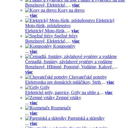
Benzínové,
Elektrické,
...
viac
Kozy na drevo
...
viac
Elektrický
Moto-fúrik, príslušenstvo
Elektrický Moto-fúrik,
...
viac
Snežné frézy
Benzínové,
Elektrické,
...
viac
Kompostéry
...
viac
Čerpadlá, fontány, závlahové systémy a vodárne
Benzínové,
Hlbinné,
Ponorné,
Vodárne,
Kalové,
...
viac
Chovateľské potreby
Elektronika pre domácich miláčikov,
Strih
...
viac
Grily
Elektrické grily, panvice,
Grily na uhlie a
...
viac
Zemné vrtáky
...
viac
Rozmetače
...
viac
Pareniská a skleníky
...
viac