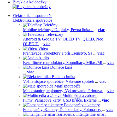
Bicykle a kolobežky
Elektronika a spotrebiče
Elektronika a spotrebiče
Telefóny
Mobilné telefóny / Doplnky,
Pevná linka -
...
viac
Televízory
Android & Google TV,
OLED TV,
QLED, Neo
QLED T
...
viac
Video
Prehrávače,
Projektory a príslušenstvo,
Sa
...
viac
Audio
Bezdrôtové reproduktory,
Soundbary,
Mikro/Mi
...
viac
Domáce kiná
...
viac
Biela technika
Voľne stojace spotrebiče,
Vstavané spotreb
...
viac
Malé spotrebiče
Meteostanice, teplomery,
Vykurovanie,
Príprava
...
viac
Multimédiá a zábava
Filmy,
Pamäťové karty,
USB kľúče,
Externé
...
viac
Fotoaparáty a kamery
Fotoaparáty,
Kamery,
Ďalekohľady,
Fotopasce,
...
viac
Inteligentné smart