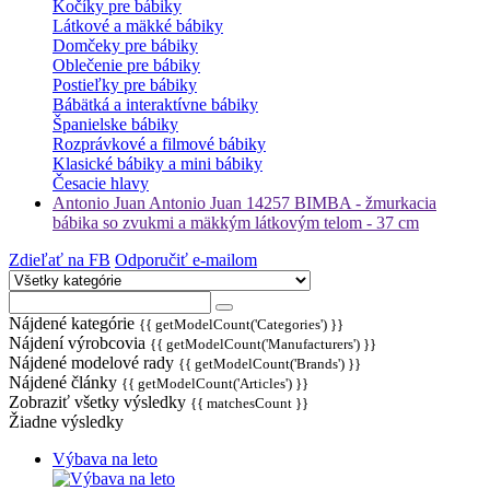
Kočíky pre bábiky
Látkové a mäkké bábiky
Domčeky pre bábiky
Oblečenie pre bábiky
Postieľky pre bábiky
Bábätká a interaktívne bábiky
Španielske bábiky
Rozprávkové a filmové bábiky
Klasické bábiky a mini bábiky
Česacie hlavy
Antonio Juan Antonio Juan 14257 BIMBA - žmurkacia
bábika so zvukmi a mäkkým látkovým telom - 37 cm
Zdieľať na FB
Odporučiť e-mailom
Nájdené kategórie
{{ getModelCount('Categories') }}
Nájdení výrobcovia
{{ getModelCount('Manufacturers') }}
Nájdené modelové rady
{{ getModelCount('Brands') }}
Nájdené články
{{ getModelCount('Articles') }}
Zobraziť všetky výsledky
{{ matchesCount }}
Žiadne výsledky
Výbava na leto