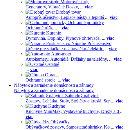
Motorové stroje
Generátory,
Vibračné Dosky,
...
viac
Drobný tovar
Autopríslušenstvo,
Lepiace pásky a lepidlá
...
viac
Ochranné pomôcky
Ochranné rúška,
...
viac
Kúrenie
Dymovina,
Doplnky,
Plynové ohrievače,
...
viac
Náradie-Príslušenstvo
Určené pre vŕtačku / uťahovačku / elektric
...
viac
Auto-moto
Autokamery,
Autorádiá,
Držiaky na telefóny,
...
viac
Ostatné
...
viac
Obrana
Ochranné spreje,
...
viac
Nábytok a zariadenie domácnosti a záhrady
Nábytok a zariadenie domácnosti a záhrady
Záhradný nábytok
Zostavy,
Lehátka,
Stoly,
Stoličky a kreslá,
Ser
...
viac
Kuchyne
Kuchyne MiniMax,
Vystavené kuchyne,
Drezy a d
...
viac
Obývačky
Obývačkové zostavy,
Samostatné skrinky,
Ko
...
viac