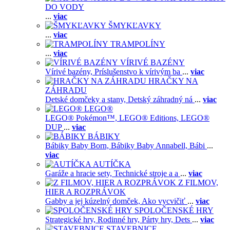
DO VODY
...
viac
ŠMYKĽAVKY
...
viac
TRAMPOLÍNY
...
viac
VÍRIVÉ BAZÉNY
Vírivé bazény,
Príslušenstvo k vírivým ba
...
viac
HRAČKY NA
ZÁHRADU
Detské domčeky a stany,
Detský záhradný ná
...
viac
LEGO®
LEGO® Pokémon™,
LEGO® Editions,
LEGO®
DUP
...
viac
BÁBIKY
Bábiky Baby Born,
Bábiky Baby Annabell,
Bábi
...
viac
AUTÍČKA
Garáže a hracie sety,
Technické stroje a a
...
viac
Z FILMOV,
HIER A ROZPRÁVOK
Gabby a jej kúzelný domček,
Ako vycvičiť
...
viac
SPOLOČENSKÉ HRY
Strategické hry,
Rodinné hry,
Párty hry,
Dets
...
viac
STAVEBNICE