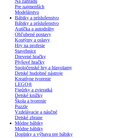
Na záhradu
Pre najmenších
Modelárstvo
Bábiky a príslušenstvo
Bábiky a príslušenstvo
Autíčka a autodráhy
Obľubené postavy
Kostýmy a oslavy
Hry na profesie
Stavebnice
Drevené hračky
Plyšové hračky
Spoločenské hry a hlavolamy
Detské hudobné nástroje
Kreatívne tvorenie
LEGO®
Figúrky a zvieratká
Detské knižky
Škola a tvorenie
Puzzle
Vzdelávacie a náučné
Detské zbrane
Módne bábiky
Módne bábiky
Doplnky a výbava pre bábiky