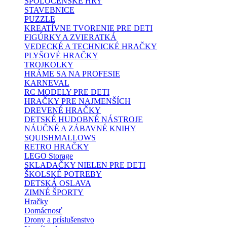
SPOLOČENSKÉ HRY
STAVEBNICE
PUZZLE
KREATÍVNE TVORENIE PRE DETI
FIGÚRKY A ZVIERATKÁ
VEDECKÉ A TECHNICKÉ HRAČKY
PLYŠOVÉ HRAČKY
TROJKOLKY
HRÁME SA NA PROFESIE
KARNEVAL
RC MODELY PRE DETI
HRAČKY PRE NAJMENŠÍCH
DREVENÉ HRAČKY
DETSKÉ HUDOBNÉ NÁSTROJE
NÁUČNÉ A ZÁBAVNÉ KNIHY
SQUISHMALLOWS
RETRO HRAČKY
LEGO Storage
SKLADAČKY NIELEN PRE DETI
ŠKOLSKÉ POTREBY
DETSKÁ OSLAVA
ZIMNÉ ŠPORTY
Hračky
Domácnosť
Drony a príslušenstvo