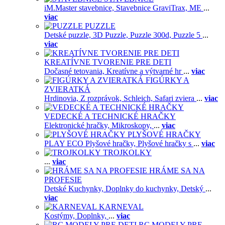
iM.Master stavebnice,
Stavebnice GraviTrax,
ME
...
viac
PUZZLE
Detské puzzle,
3D Puzzle,
Puzzle 300d,
Puzzle 5
...
viac
KREATÍVNE TVORENIE PRE DETI
Dočasné tetovania,
Kreatívne a výtvarné hr
...
viac
FIGÚRKY A
ZVIERATKÁ
Hrdinovia,
Z rozprávok,
Schleich,
Safari zviera
...
viac
VEDECKÉ A TECHNICKÉ HRAČKY
Elektronické hračky,
Mikroskopy,
...
viac
PLYŠOVÉ HRAČKY
PLAY ECO Plyšové hračky,
Plyšové hračky s
...
viac
TROJKOLKY
...
viac
HRÁME SA NA
PROFESIE
Detské Kuchynky,
Doplnky do kuchynky,
Detský
...
viac
KARNEVAL
Kostýmy,
Doplnky,
...
viac
RC MODELY PRE