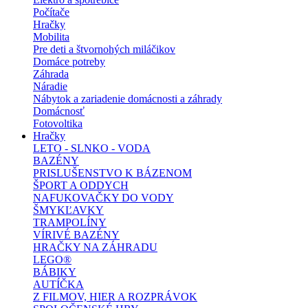
Počítače
Hračky
Mobilita
Pre deti a štvornohých miláčikov
Domáce potreby
Záhrada
Náradie
Nábytok a zariadenie domácnosti a záhrady
Domácnosť
Fotovoltika
Hračky
LETO - SLNKO - VODA
BAZÉNY
PRISLUŠENSTVO K BÁZENOM
ŠPORT A ODDYCH
NAFUKOVAČKY DO VODY
ŠMYKĽAVKY
TRAMPOLÍNY
VÍRIVÉ BAZÉNY
HRAČKY NA ZÁHRADU
LEGO®
BÁBIKY
AUTÍČKA
Z FILMOV, HIER A ROZPRÁVOK