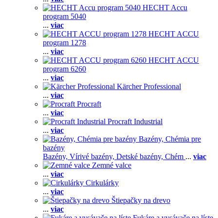
HECHT Accu
program 5040
...
viac
HECHT ACCU
program 1278
...
viac
HECHT ACCU
program 6260
...
viac
Kärcher Professional
...
viac
Procraft
...
viac
Procraft Industrial
...
viac
Bazény, Chémia pre
bazény
Bazény,
Vírivé bazény,
Detské bazény,
Chém
...
viac
Zemné valce
...
viac
Cirkulárky
...
viac
Štiepačky na drevo
...
viac
Fukáre a vysávače na líste