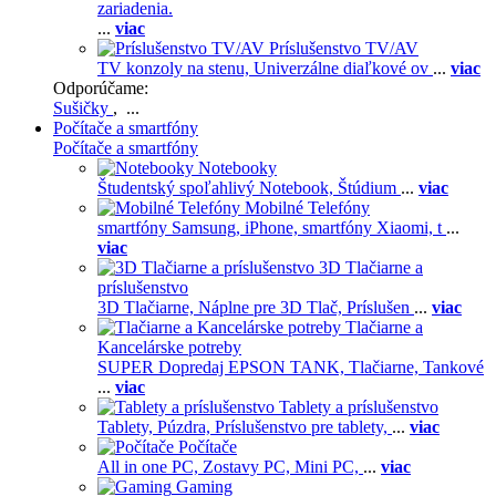
zariadenia.
...
viac
Príslušenstvo TV/AV
TV konzoly na stenu,
Univerzálne diaľkové ov
...
viac
Odporúčame:
Sušičky
, ...
Počítače a smartfóny
Počítače a smartfóny
Notebooky
Študentský spoľahlivý Notebook,
Štúdium
...
viac
Mobilné Telefóny
smartfóny Samsung,
iPhone,
smartfóny Xiaomi,
t
...
viac
3D Tlačiarne a
príslušenstvo
3D Tlačiarne,
Náplne pre 3D Tlač,
Príslušen
...
viac
Tlačiarne a
Kancelárske potreby
SUPER Dopredaj EPSON TANK,
Tlačiarne,
Tankové
...
viac
Tablety a príslušenstvo
Tablety,
Púzdra,
Príslušenstvo pre tablety,
...
viac
Počítače
All in one PC,
Zostavy PC,
Mini PC,
...
viac
Gaming