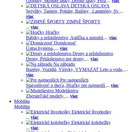
Glóbusy,
Školské tašky,
Detské tašky,
Pera
...
viac
DETSKÁ OSLAVA
Servítky,
Taniere,
Poháre,
Balóny ,
Lampióny,
Sv
...
viac
ZIMNÉ ŠPORTY
...
viac
Hračky
Bábiky a príslušenstvo,
Autíčka a autodrá
...
viac
Domácnosť
Ústna hygiena,
...
viac
Drony a príslušenstvo
Drony,
Príslušenstvo pre drony,
...
viac
Na záhradu
Bazény,
Vozidlá,
Vírivky,
VYMAZAT Leto a voda,
...
viac
Pre najmenších
Starostlivosť o dieťa,
Hračky pre najmenší
...
viac
Modelárstvo
Zberateľské modely,
...
viac
Mobilita
Mobilita
Elektrické štvorkolky
...
viac
Elektrické kolobežky
...
viac