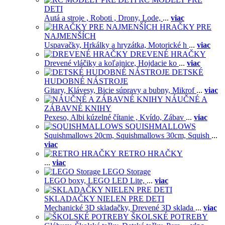
DETI
Autá a stroje ,
Roboti ,
Drony,
Lode,
...
viac
HRAČKY PRE
NAJMENŠÍCH
Uspavačky,
Hrkálky a hryzátka,
Motorické h
...
viac
DREVENÉ HRAČKY
Drevené vláčiky a koľajnice,
Hojdacie ko
...
viac
DETSKÉ
HUDOBNÉ NÁSTROJE
Gitary,
Klávesy,
Bicie súpravy a bubny,
Mikrof
...
viac
NÁUČNÉ A
ZÁBAVNÉ KNIHY
Pexeso,
Albi kúzelné čítanie ,
Kvído,
Zábav
...
viac
SQUISHMALLOWS
Squishmallows 20cm,
Squishmallows 30cm,
Squish
...
viac
RETRO HRAČKY
...
viac
LEGO Storage
LEGO boxy,
LEGO LED Lite,
...
viac
SKLADAČKY NIELEN PRE DETI
Mechanické 3D skladačky,
Drevené 3D sklada
...
viac
ŠKOLSKÉ POTREBY