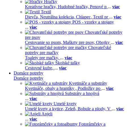
Hračky
Kreatívne hračky,
Hudobné hračky,
Penové p
...
viac
Textil
Dievča,
Neutrálna kolekcia,
Chlapec,
Textil pr
...
viac
POS - vzorky a stojany
...
viac
Chovateľské potreby
pre psov
Cestovanie so psom,
Maškrty pre psov,
Obojky
...
viac
Chovateľské
potreby pre mačky
Toalety pre mačky,
...
viac
Školské tašky
Cestovné kufre,
...
viac
Domáce potreby
Domáce potreby
Kvetináče a substráty
Kvetináče, obaly a hrantíky ,
Podložky po
...
viac
Substráty a hnojivá
...
viac
Umelé kvety
Umelé kvety a kytice,
Zeleň,
Bobule a plody,
V
...
viac
Anjeli
...
viac
Fotorámčeky a