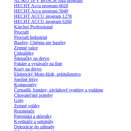
AL-KO 18 V BOSCH Aku program
HECHT Accu program 6020
HECHT Accu program 5040
HECHT ACCU program 1278
HECHT ACCU program 6260
Kärcher Professional
Procraft
Procraft Industrial
Bazény, Chémia pre bazény
Zemné valce
Cirkulárky
Štiepačky na drevo
Fukáre a vysávače na líste
Kozy na drevo
Elektrický Moto-fúrik, príslušenstvo
Snežné frézy
Kompostéry
Čerpadlá, fontány, závlahové systémy a vodárne
Chovateľské potreby
Grily
Zemné vrtáky
Rozmetače
Pareniská a skleníky
Kvetináče a substráty
Dekorácie do záhrady