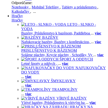
Odporúčame:
Notebooky
,
Mobilné Telefóny
,
Tablety a príslušenstvo
,
Kalkulačky
, ...
Hračky
Hračky
LETO - SLNKO -
VODA
Bazény,
Príslušenstvo k bazénom,
Paddleboa
...
viac
BAZÉNY
Nafukovacie bazény,
Bazény s konštrukciou,
...
viac
PRISLUŠENSTVO K BÁZENOM
Solárne plachty,
Krycie plachty ,
Schodíky,
Vy
...
viac
ŠPORT A ODDYCH
Letné športy a oddych ,
...
viac
NAFUKOVAČKY
DO VODY
...
viac
ŠMYKĽAVKY
...
viac
TRAMPOLÍNY
...
viac
VÍRIVÉ BAZÉNY
Vírivé bazény,
Príslušenstvo k vírivým ba
...
viac
HRAČKY NA