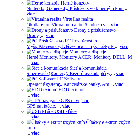
Herné konzoly
Nintendo,
Gamepady,
Príslušenstvo k herným kon
...
viac
Virtuálna realita
Okuliare pre Virtuálnu realitu,
Stanice a s
...
viac
Drony a príslušenstvo
Drony,
...
viac
PC Príslušenstvo
Myši,
Klávesnice,
Klávesnica + myš,
Tašky k
...
viac
Monitory a displeje
Herné Monitory,
Monitory ACER,
Monitory DELL,
M
...
viac
Sieť a komunikácia
Smerovače (Routery),
Bezdrôtové adaptéry,
...
viac
PC Software
Operačné systémy,
Kancelárske balíky,
Ant
...
viac
HDD externé
...
viac
GPS navigácie
GPS navigácie,
...
viac
USB kľúče
...
viac
Čítačky elektronických
kníh
...
viac