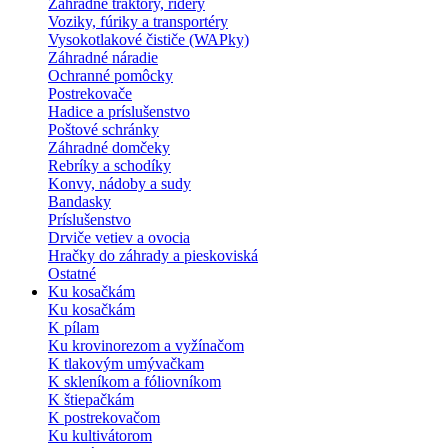
Záhradné traktory, ridery
Voziky, fúriky a transportéry
Vysokotlakové čističe (WAPky)
Záhradné náradie
Ochranné pomôcky
Postrekovače
Hadice a príslušenstvo
Poštové schránky
Záhradné domčeky
Rebríky a schodíky
Konvy, nádoby a sudy
Bandasky
Príslušenstvo
Drviče vetiev a ovocia
Hračky do záhrady a pieskoviská
Ostatné
Ku kosačkám
Ku kosačkám
K pílam
Ku krovinorezom a vyžínačom
K tlakovým umývačkam
K skleníkom a fóliovníkom
K štiepačkám
K postrekovačom
Ku kultivátorom