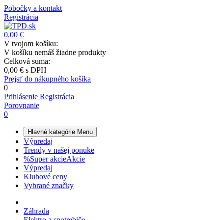
Pobočky a kontakt
Registrácia
0,00 €
V tvojom košíku:
V košíku nemáš žiadne produkty
Celková suma:
0,00 €
s DPH
Prejsť do nákupného košíka
0
Prihlásenie
Registrácia
Porovnanie
0
Hlavné kategórie
Menu
Výpredaj
Trendy v našej ponuke
%
Super akcie
Akcie
Výpredaj
Klubové ceny
Vybrané značky
Záhrada
Elektro a spotrebiče