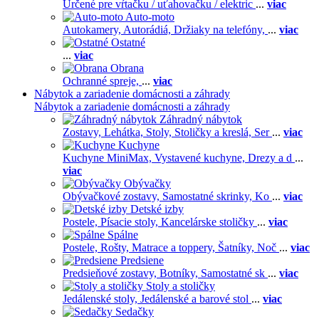
Určené pre vŕtačku / uťahovačku / elektric
...
viac
Auto-moto
Autokamery,
Autorádiá,
Držiaky na telefóny,
...
viac
Ostatné
...
viac
Obrana
Ochranné spreje,
...
viac
Nábytok a zariadenie domácnosti a záhrady
Nábytok a zariadenie domácnosti a záhrady
Záhradný nábytok
Zostavy,
Lehátka,
Stoly,
Stoličky a kreslá,
Ser
...
viac
Kuchyne
Kuchyne MiniMax,
Vystavené kuchyne,
Drezy a d
...
viac
Obývačky
Obývačkové zostavy,
Samostatné skrinky,
Ko
...
viac
Detské izby
Postele,
Písacie stoly,
Kancelárske stoličky
...
viac
Spálne
Postele,
Rošty,
Matrace a toppery,
Šatníky,
Noč
...
viac
Predsiene
Predsieňové zostavy,
Botníky,
Samostatné sk
...
viac
Stoly a stoličky
Jedálenské stoly,
Jedálenské a barové stol
...
viac
Sedačky