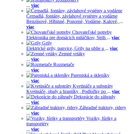
...
viac
Čerpadlá, fontány, závlahové systémy a vodárne
Benzínové,
Hlbinné,
Ponorné,
Vodárne,
Kalové,
...
viac
Chovateľské potreby
Elektronika pre domácich miláčikov,
Strih
...
viac
Grily
Elektrické grily, panvice,
Grily na uhlie a
...
viac
Zemné vrtáky
...
viac
Rozmetače
...
viac
Pareniská a skleníky
...
viac
Kvetináče a substráty
Kvetináče, obaly a hrantíky ,
Podložky po
...
viac
Dekorácie do záhrady
...
viac
Záhradné traktory, ridery
...
viac
Voziky, fúriky a
transportéry
...
viac