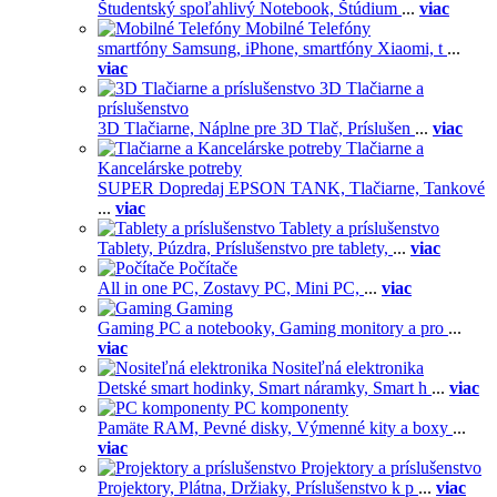
Študentský spoľahlivý Notebook,
Štúdium
...
viac
Mobilné Telefóny
smartfóny Samsung,
iPhone,
smartfóny Xiaomi,
t
...
viac
3D Tlačiarne a
príslušenstvo
3D Tlačiarne,
Náplne pre 3D Tlač,
Príslušen
...
viac
Tlačiarne a
Kancelárske potreby
SUPER Dopredaj EPSON TANK,
Tlačiarne,
Tankové
...
viac
Tablety a príslušenstvo
Tablety,
Púzdra,
Príslušenstvo pre tablety,
...
viac
Počítače
All in one PC,
Zostavy PC,
Mini PC,
...
viac
Gaming
Gaming PC a notebooky,
Gaming monitory a pro
...
viac
Nositeľná elektronika
Detské smart hodinky,
Smart náramky,
Smart h
...
viac
PC komponenty
Pamäte RAM,
Pevné disky,
Výmenné kity a boxy
...
viac
Projektory a príslušenstvo
Projektory,
Plátna,
Držiaky,
Príslušenstvo k p
...
viac