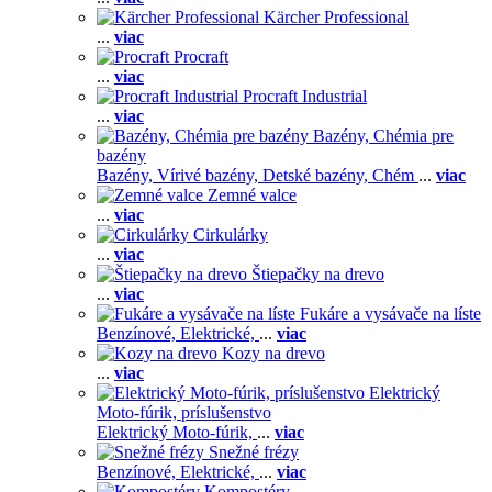
Kärcher Professional
...
viac
Procraft
...
viac
Procraft Industrial
...
viac
Bazény, Chémia pre
bazény
Bazény,
Vírivé bazény,
Detské bazény,
Chém
...
viac
Zemné valce
...
viac
Cirkulárky
...
viac
Štiepačky na drevo
...
viac
Fukáre a vysávače na líste
Benzínové,
Elektrické,
...
viac
Kozy na drevo
...
viac
Elektrický
Moto-fúrik, príslušenstvo
Elektrický Moto-fúrik,
...
viac
Snežné frézy
Benzínové,
Elektrické,
...
viac
Kompostéry