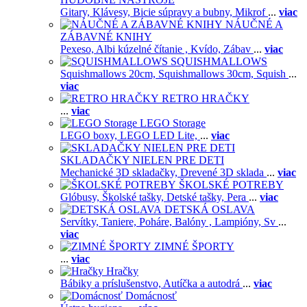
Gitary,
Klávesy,
Bicie súpravy a bubny,
Mikrof
...
viac
NÁUČNÉ A
ZÁBAVNÉ KNIHY
Pexeso,
Albi kúzelné čítanie ,
Kvído,
Zábav
...
viac
SQUISHMALLOWS
Squishmallows 20cm,
Squishmallows 30cm,
Squish
...
viac
RETRO HRAČKY
...
viac
LEGO Storage
LEGO boxy,
LEGO LED Lite,
...
viac
SKLADAČKY NIELEN PRE DETI
Mechanické 3D skladačky,
Drevené 3D sklada
...
viac
ŠKOLSKÉ POTREBY
Glóbusy,
Školské tašky,
Detské tašky,
Pera
...
viac
DETSKÁ OSLAVA
Servítky,
Taniere,
Poháre,
Balóny ,
Lampióny,
Sv
...
viac
ZIMNÉ ŠPORTY
...
viac
Hračky
Bábiky a príslušenstvo,
Autíčka a autodrá
...
viac
Domácnosť