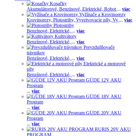
Kosačky
Akumulátorové,
Benzínové,
Elektrické,
Robot
...
viac
Vyžínače a Krovinorezy
Krovinorezy,
Plotostrihy,
Vyvetvovacie píly,
Vy
...
viac
Plotostrihy
Benzínové,
Elektrické,
...
viac
Kultivátory
Benzínové,
Elektrické,
...
viac
Prevzdušňovače
trávnikov
Benzínové,
Elektrické,
...
viac
Elektrické a motorové
píly
Benzínové,
Elektrické,
...
viac
GÜDE 12V AKU
Program
...
viac
GÜDE 18V AKU
Program
...
viac
GÜDE 20V AKU
Program
...
viac
RURIS 20V AKU
PROGRAM