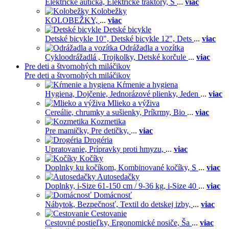
Elektrické autíčka,
Elektrické traktory,
Š
...
viac
Kolobežky
KOLOBEŽKY,
...
viac
Detské bicykle
Detské bicykle 10",
Detské bicykle 12",
Dets
...
viac
Odrážadla a vozítka
Cykloodrážadlá ,
Trojkolky,
Detské korčule
...
viac
Pre deti a štvornohých miláčikov
Pre deti a štvornohých miláčikov
Kŕmenie a hygiena
Hygiena,
Dojčenie,
Jednorázové plienky,
Jeden
...
viac
Mlieko a výživa
Cereálie, chrumky a sušienky,
Príkrmy,
Bio
...
viac
Kozmetika
Pre mamičky,
Pre detičky,
...
viac
Drogéria
Upratovanie,
Prípravky proti hmyzu,
...
viac
Kočíky
Doplnky ku kočíkom,
Kombinované kočíky,
S
...
viac
Autosedačky
Doplnky,
i-Size 61-150 cm / 9-36 kg,
i-Size 40
...
viac
Domácnosť
Nábytok,
Bezpečnosť,
Textil do detskej izby,
...
viac
Cestovanie
Cestovné postieľky,
Ergonomické nosiče,
Ša
...
viac