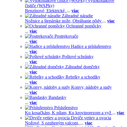
Vysokotlakové
čističe (WAPky)
Benzínové,
Elektrické,
...
viac
Záhradné náradie
Nožnice a štepárske nože,
Obrábanie pôdy
...
viac
Ochranné pomôcky
...
viac
Postrekovače
...
viac
Hadice a príslušenstvo
...
viac
Poštové schránky
...
viac
Záhradné domčeky
...
viac
Rebríky a schodíky
...
viac
Konvy, nádoby a sudy
...
viac
Bandasky
...
viac
Príslušenstvo
Ku kosačkám,
K pílam,
Ku krovinorezom a vyž
...
viac
Drviče vetiev a ovocia
Nožové,
S ozubeným valcom,
...
viac