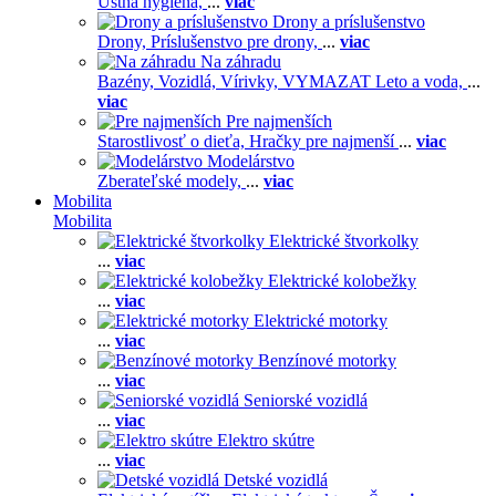
Ústna hygiena,
...
viac
Drony a príslušenstvo
Drony,
Príslušenstvo pre drony,
...
viac
Na záhradu
Bazény,
Vozidlá,
Vírivky,
VYMAZAT Leto a voda,
...
viac
Pre najmenších
Starostlivosť o dieťa,
Hračky pre najmenší
...
viac
Modelárstvo
Zberateľské modely,
...
viac
Mobilita
Mobilita
Elektrické štvorkolky
...
viac
Elektrické kolobežky
...
viac
Elektrické motorky
...
viac
Benzínové motorky
...
viac
Seniorské vozidlá
...
viac
Elektro skútre
...
viac
Detské vozidlá