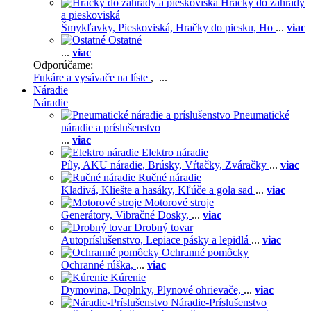
Hračky do záhrady
a pieskoviská
Šmykľavky,
Pieskoviská,
Hračky do piesku,
Ho
...
viac
Ostatné
...
viac
Odporúčame:
Fukáre a vysávače na líste
, ...
Náradie
Náradie
Pneumatické
náradie a príslušenstvo
...
viac
Elektro náradie
Píly,
AKU náradie,
Brúsky,
Vŕtačky,
Zváračky
...
viac
Ručné náradie
Kladivá,
Kliešte a hasáky,
Kľúče a gola sad
...
viac
Motorové stroje
Generátory,
Vibračné Dosky,
...
viac
Drobný tovar
Autopríslušenstvo,
Lepiace pásky a lepidlá
...
viac
Ochranné pomôcky
Ochranné rúška,
...
viac
Kúrenie
Dymovina,
Doplnky,
Plynové ohrievače,
...
viac
Náradie-Príslušenstvo