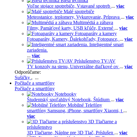
Biela technika
Voľne stojace spotrebiče,
Vstavané spotreb
...
viac
Malé spotrebiče
Meteostanice, teplomery,
Vykurovanie,
Príprava
...
viac
Multimédiá a zábava
Filmy,
Pamäťové karty,
USB kľúče,
Externé
...
viac
Fotoaparáty a kamery
Fotoaparáty,
Kamery,
Ďalekohľady,
Fotopasce,
...
viac
Inteligentné smart
zariadenia.
...
viac
Príslušenstvo TV/AV
TV konzoly na stenu,
Univerzálne diaľkové ov
...
viac
Odporúčame:
Sušičky
, ...
Počítače a smartfóny
Počítače a smartfóny
Notebooky
Študentský spoľahlivý Notebook,
Štúdium
...
viac
Mobilné Telefóny
smartfóny Samsung,
iPhone,
smartfóny Xiaomi,
t
...
viac
3D Tlačiarne a
príslušenstvo
3D Tlačiarne,
Náplne pre 3D Tlač,
Príslušen
...
viac