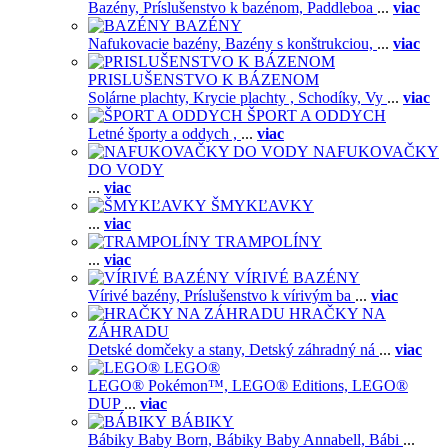
Bazény,
Príslušenstvo k bazénom,
Paddleboa
...
viac
BAZÉNY
Nafukovacie bazény,
Bazény s konštrukciou,
...
viac
PRISLUŠENSTVO K BÁZENOM
Solárne plachty,
Krycie plachty ,
Schodíky,
Vy
...
viac
ŠPORT A ODDYCH
Letné športy a oddych ,
...
viac
NAFUKOVAČKY
DO VODY
...
viac
ŠMYKĽAVKY
...
viac
TRAMPOLÍNY
...
viac
VÍRIVÉ BAZÉNY
Vírivé bazény,
Príslušenstvo k vírivým ba
...
viac
HRAČKY NA
ZÁHRADU
Detské domčeky a stany,
Detský záhradný ná
...
viac
LEGO®
LEGO® Pokémon™,
LEGO® Editions,
LEGO®
DUP
...
viac
BÁBIKY
Bábiky Baby Born,
Bábiky Baby Annabell,
Bábi
...