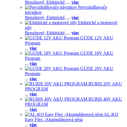
Benzínové,
Elektrické,
...
viac
Prevzdušňovače
trávnikov
Benzínové,
Elektrické,
...
viac
Elektrické a motorové
píly
Benzínové,
Elektrické,
...
viac
GÜDE 12V AKU
Program
...
viac
GÜDE 18V AKU
Program
...
viac
GÜDE 20V AKU
Program
...
viac
RURIS 20V AKU
PROGRAM
...
viac
RURIS 40V AKU
PROGRAM
...
viac
AL-KO
Easy Flex -Akumulátorová séria
...
viac