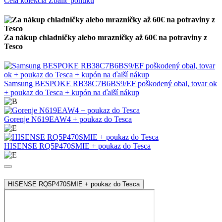
Celá kolekcia
Zbaliť ponuku
Za nákup chladničky alebo mrazničky až 60€ na potraviny z
Tesco
Samsung BESPOKE RB38C7B6BS9/EF poškodený obal, tovar ok
+ poukaz do Tesca + kupón na ďalší nákup
Gorenje N619EAW4 + poukaz do Tesca
HISENSE RQ5P470SMIE + poukaz do Tesca
HISENSE RQ5P470SMIE + poukaz do Tesca