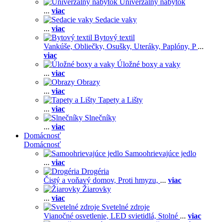
Univerzálny nábytok
...
viac
Sedacie vaky
...
viac
Bytový textil
Vankúše,
Obliečky,
Osušky,
Uteráky,
Paplóny,
P
...
viac
Úložné boxy a vaky
...
viac
Obrazy
...
viac
Tapety a Lišty
...
viac
Slnečníky
...
viac
Domácnosť
Domácnosť
Samoohrievajúce jedlo
...
viac
Drogéria
Čistý a voňavý domov,
Proti hmyzu,
...
viac
Žiarovky
...
viac
Svetelné zdroje
Vianočné osvetlenie,
LED svietidlá,
Stolné
...
viac