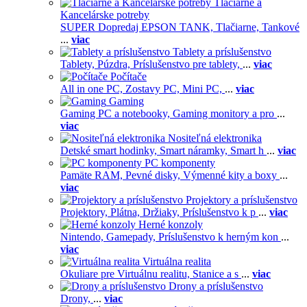
Tlačiarne a
Kancelárske potreby
SUPER Dopredaj EPSON TANK,
Tlačiarne,
Tankové
...
viac
Tablety a príslušenstvo
Tablety,
Púzdra,
Príslušenstvo pre tablety,
...
viac
Počítače
All in one PC,
Zostavy PC,
Mini PC,
...
viac
Gaming
Gaming PC a notebooky,
Gaming monitory a pro
...
viac
Nositeľná elektronika
Detské smart hodinky,
Smart náramky,
Smart h
...
viac
PC komponenty
Pamäte RAM,
Pevné disky,
Výmenné kity a boxy
...
viac
Projektory a príslušenstvo
Projektory,
Plátna,
Držiaky,
Príslušenstvo k p
...
viac
Herné konzoly
Nintendo,
Gamepady,
Príslušenstvo k herným kon
...
viac
Virtuálna realita
Okuliare pre Virtuálnu realitu,
Stanice a s
...
viac
Drony a príslušenstvo
Drony,
...
viac