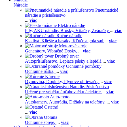
Náradie
Pneumatické
náradie a príslušenstvo
...
viac
Elektro náradie
Píly,
AKU náradie,
Brúsky,
Vŕtačky,
Zváračky
...
viac
Ručné náradie
Kladivá,
Kliešte a hasáky,
Kľúče a gola sad
...
viac
Motorové stroje
Generátory,
Vibračné Dosky,
...
viac
Drobný tovar
Autopríslušenstvo,
Lepiace pásky a lepidlá
...
viac
Ochranné pomôcky
Ochranné rúška,
...
viac
Kúrenie
Dymovina,
Doplnky,
Plynové ohrievače,
...
viac
Náradie-Príslušenstvo
Určené pre vŕtačku / uťahovačku / elektric
...
viac
Auto-moto
Autokamery,
Autorádiá,
Držiaky na telefóny,
...
viac
Ostatné
...
viac
Obrana
Ochranné spreje,
...
viac