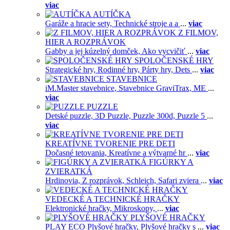
viac
AUTÍČKA
Garáže a hracie sety,
Technické stroje a a
...
viac
Z FILMOV,
HIER A ROZPRÁVOK
Gabby a jej kúzelný domček,
Ako vycvičiť
...
viac
SPOLOČENSKÉ HRY
Strategické hry,
Rodinné hry,
Párty hry,
Dets
...
viac
STAVEBNICE
iM.Master stavebnice,
Stavebnice GraviTrax,
ME
...
viac
PUZZLE
Detské puzzle,
3D Puzzle,
Puzzle 300d,
Puzzle 5
...
viac
KREATÍVNE TVORENIE PRE DETI
Dočasné tetovania,
Kreatívne a výtvarné hr
...
viac
FIGÚRKY A
ZVIERATKÁ
Hrdinovia,
Z rozprávok,
Schleich,
Safari zviera
...
viac
VEDECKÉ A TECHNICKÉ HRAČKY
Elektronické hračky,
Mikroskopy,
...
viac
PLYŠOVÉ HRAČKY
PLAY ECO Plyšové hračky,
Plyšové hračky s
...
viac