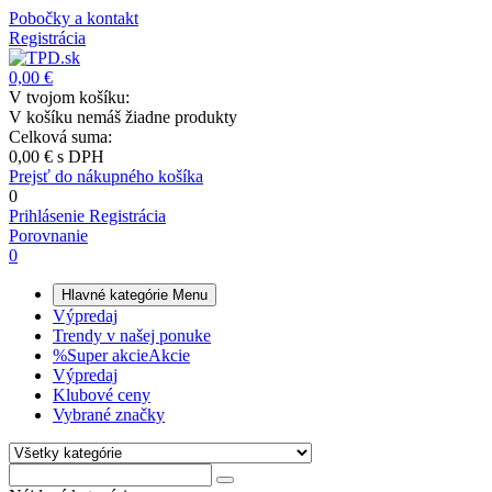
Pobočky a kontakt
Registrácia
0,00 €
V tvojom košíku:
V košíku nemáš žiadne produkty
Celková suma:
0,00 €
s DPH
Prejsť do nákupného košíka
0
Prihlásenie
Registrácia
Porovnanie
0
Hlavné kategórie
Menu
Výpredaj
Trendy v našej ponuke
%
Super akcie
Akcie
Výpredaj
Klubové ceny
Vybrané značky