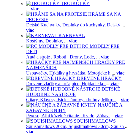
TROJKOLKY
...
viac
HRÁME SA NA
PROFESIE
Detské Kuchynky,
Doplnky do kuchynky,
Detský
...
viac
KARNEVAL
Kostýmy,
Doplnky,
...
viac
RC MODELY PRE
DETI
Autá a stroje ,
Roboti ,
Drony,
Lode,
...
viac
HRAČKY PRE
NAJMENŠÍCH
Uspavačky,
Hrkálky a hryzátka,
Motorické h
...
viac
DREVENÉ HRAČKY
Drevené vláčiky a koľajnice,
Hojdacie ko
...
viac
DETSKÉ
HUDOBNÉ NÁSTROJE
Gitary,
Klávesy,
Bicie súpravy a bubny,
Mikrof
...
viac
NÁUČNÉ A
ZÁBAVNÉ KNIHY
Pexeso,
Albi kúzelné čítanie ,
Kvído,
Zábav
...
viac
SQUISHMALLOWS
Squishmallows 20cm,
Squishmallows 30cm,
Squish
...
viac