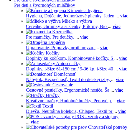
Pre deti a štvornohých miláčikov
Kŕmenie a hygiena
Hygiena,
Dojčenie,
Jednorázové plienky,
Jeden
...
viac
Mlieko a výživa
Cereálie, chrumky a sušienky,
Príkrmy,
Bio
...
viac
Kozmetika
Pre mamičky,
Pre detičky,
...
viac
Drogéria
Upratovanie,
Prípravky proti hmyzu,
...
viac
Kočíky
Doplnky ku kočíkom,
Kombinované kočíky,
S
...
viac
Autosedačky
Doplnky,
i-Size 61-150 cm / 9-36 kg,
i-Size 40
...
viac
Domácnosť
Nábytok,
Bezpečnosť,
Textil do detskej izby,
...
viac
Cestovanie
Cestovné postieľky,
Ergonomické nosiče,
Ša
...
viac
Hračky
Kreatívne hračky,
Hudobné hračky,
Penové p
...
viac
Textil
Dievča,
Neutrálna kolekcia,
Chlapec,
Textil pr
...
viac
POS - vzorky a stojany
...
viac
Chovateľské potreby