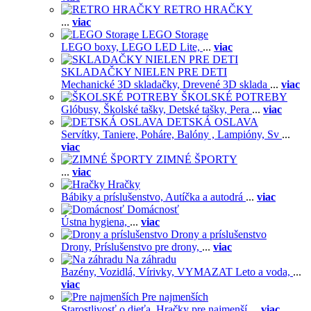
RETRO HRAČKY
...
viac
LEGO Storage
LEGO boxy,
LEGO LED Lite,
...
viac
SKLADAČKY NIELEN PRE DETI
Mechanické 3D skladačky,
Drevené 3D sklada
...
viac
ŠKOLSKÉ POTREBY
Glóbusy,
Školské tašky,
Detské tašky,
Pera
...
viac
DETSKÁ OSLAVA
Servítky,
Taniere,
Poháre,
Balóny ,
Lampióny,
Sv
...
viac
ZIMNÉ ŠPORTY
...
viac
Hračky
Bábiky a príslušenstvo,
Autíčka a autodrá
...
viac
Domácnosť
Ústna hygiena,
...
viac
Drony a príslušenstvo
Drony,
Príslušenstvo pre drony,
...
viac
Na záhradu
Bazény,
Vozidlá,
Vírivky,
VYMAZAT Leto a voda,
...
viac
Pre najmenších
Starostlivosť o dieťa,
Hračky pre najmenší
...
viac