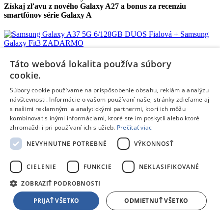
Získaj zľavu z nového Galaxy A27 a bonus za recenziu
smartfónov série Galaxy A
Samsung Galaxy A37 5G 6/128GB DUOS Fialová + Samsung
Galaxy Fit3 ZADARMO
Táto webová lokalita používa súbory
cookie.
Informačný list výrobku
Súbory cookie používame na prispôsobenie obsahu, reklám a analýzu
návštevnosti. Informácie o vašom používaní našej stránky zdieľame aj
s našimi reklamnými a analytickými partnermi, ktorí ich môžu
Samsung Galaxy A27 5G 6/128GB DUOS Modrá + Samsung
kombinovať s inými informáciami, ktoré ste im poskytli alebo ktoré
Galaxy Fit3 ZADARMO - 20€ zľava s kódom "galaxya27"
zhromaždili pri používaní ich služieb.
Prečítať viac
Informačný list výrobku
NEVYHNUTNE POTREBNÉ
VÝKONNOSŤ
CIELENIE
FUNKCIE
NEKLASIFIKOVANÉ
Samsung Galaxy A27 5G 6/128GB DUOS Čierna + Samsung
ZOBRAZIŤ PODROBNOSTI
Galaxy Fit3 ZADARMO - 20€ zľava s kódom "galaxya27"
PRIJAŤ VŠETKO
ODMIETNUŤ VŠETKO
Informačný list výrobku
Časovo obmedzené