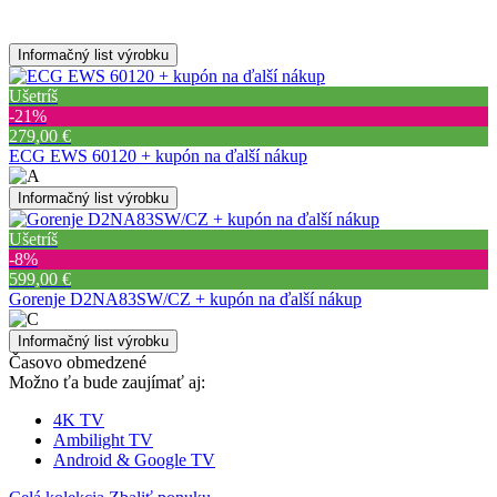
Informačný list výrobku
Ušetríš
‐21%
279,00 €
ECG EWS 60120 + kupón na ďalší nákup
Informačný list výrobku
Ušetríš
‐8%
599,00 €
Gorenje D2NA83SW/CZ + kupón na ďalší nákup
Informačný list výrobku
Časovo obmedzené
Možno ťa bude zaujímať aj:
4K TV
Ambilight TV
Android & Google TV