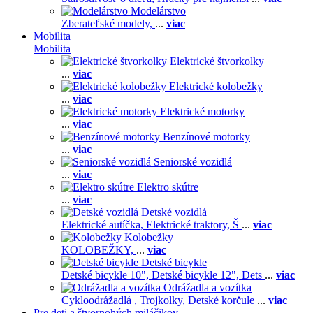
Modelárstvo
Zberateľské modely,
...
viac
Mobilita
Mobilita
Elektrické štvorkolky
...
viac
Elektrické kolobežky
...
viac
Elektrické motorky
...
viac
Benzínové motorky
...
viac
Seniorské vozidlá
...
viac
Elektro skútre
...
viac
Detské vozidlá
Elektrické autíčka,
Elektrické traktory,
Š
...
viac
Kolobežky
KOLOBEŽKY,
...
viac
Detské bicykle
Detské bicykle 10",
Detské bicykle 12",
Dets
...
viac
Odrážadla a vozítka
Cykloodrážadlá ,
Trojkolky,
Detské korčule
...
viac
Pre deti a štvornohých miláčikov