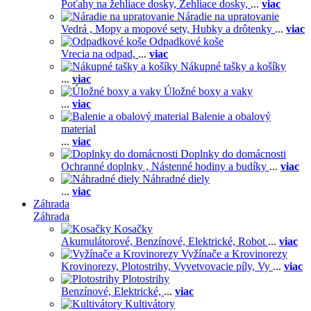
Poťahy na žehliace dosky,
Žehliace dosky,
...
viac
Náradie na upratovanie
Vedrá ,
Mopy a mopové sety,
Hubky a drôtenky
...
viac
Odpadkové koše
Vrecia na odpad,
...
viac
Nákupné tašky a košíky
...
viac
Úložné boxy a vaky
...
viac
Balenie a obalový
material
...
viac
Doplnky do domácnosti
Ochranné doplnky ,
Nástenné hodiny a budíky
...
viac
Náhradné diely
...
viac
Záhrada
Záhrada
Kosačky
Akumulátorové,
Benzínové,
Elektrické,
Robot
...
viac
Vyžínače a Krovinorezy
Krovinorezy,
Plotostrihy,
Vyvetvovacie píly,
Vy
...
viac
Plotostrihy
Benzínové,
Elektrické,
...
viac
Kultivátory