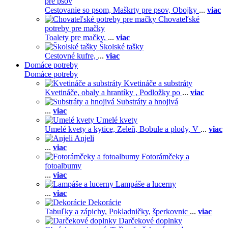
pre psov
Cestovanie so psom,
Maškrty pre psov,
Obojky
...
viac
Chovateľské
potreby pre mačky
Toalety pre mačky,
...
viac
Školské tašky
Cestovné kufre,
...
viac
Domáce potreby
Domáce potreby
Kvetináče a substráty
Kvetináče, obaly a hrantíky ,
Podložky po
...
viac
Substráty a hnojivá
...
viac
Umelé kvety
Umelé kvety a kytice,
Zeleň,
Bobule a plody,
V
...
viac
Anjeli
...
viac
Fotorámčeky a
fotoalbumy
...
viac
Lampáše a lucerny
...
viac
Dekorácie
Tabuľky a zápichy,
Pokladničky, šperkovnic
...
viac
Darčekové doplnky