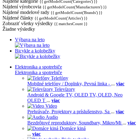
Nájdené kategórie
{{ getModelCount('Categories') }}
Nájdení výrobcovia
{{ getModelCount('Manufacturers') }}
Nájdené modelové rady
{{ getModelCount('Brands') }}
Nájdené články
{{ getModelCount('Articles') }}
Zobraziť všetky výsledky
{{ matchesCount }}
Žiadne výsledky
Výbava na leto
Bicykle a kolobežky
Elektronika a spotrebiče
Elektronika a spotrebiče
Telefóny
Mobilné telefóny / Doplnky,
Pevná linka -
...
viac
Televízory
Android & Google TV,
OLED TV,
QLED, Neo
QLED T
...
viac
Video
Prehrávače,
Projektory a príslušenstvo,
Sa
...
viac
Audio
Bezdrôtové reproduktory,
Soundbary,
Mikro/Mi
...
viac
Domáce kiná
...
viac