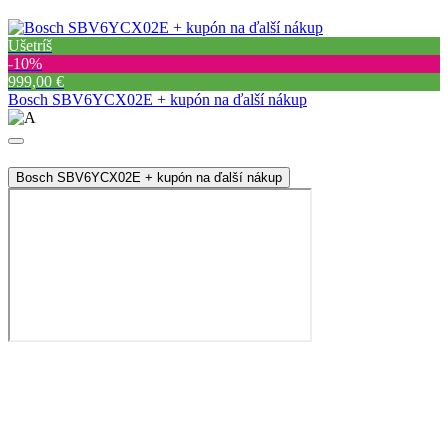
Ušetríš
‐10%
999,00 €
Bosch SBV6YCX02E + kupón na ďalší nákup
Bosch SBV6YCX02E + kupón na ďalší nákup