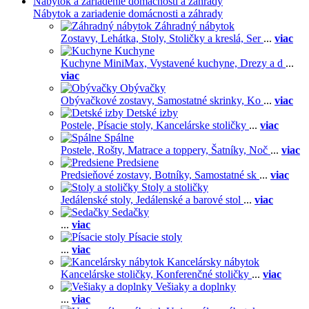
Nábytok a zariadenie domácnosti a záhrady
Nábytok a zariadenie domácnosti a záhrady
Záhradný nábytok
Zostavy,
Lehátka,
Stoly,
Stoličky a kreslá,
Ser
...
viac
Kuchyne
Kuchyne MiniMax,
Vystavené kuchyne,
Drezy a d
...
viac
Obývačky
Obývačkové zostavy,
Samostatné skrinky,
Ko
...
viac
Detské izby
Postele,
Písacie stoly,
Kancelárske stoličky
...
viac
Spálne
Postele,
Rošty,
Matrace a toppery,
Šatníky,
Noč
...
viac
Predsiene
Predsieňové zostavy,
Botníky,
Samostatné sk
...
viac
Stoly a stoličky
Jedálenské stoly,
Jedálenské a barové stol
...
viac
Sedačky
...
viac
Písacie stoly
...
viac
Kancelársky nábytok
Kancelárske stoličky,
Konferenčné stoličky
...
viac
Vešiaky a doplnky
...
viac