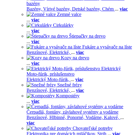
bazény
Bazény,
Vírivé bazény,
Detské bazény,
Chém
...
viac
Zemné valce
...
viac
Cirkulárky
...
viac
Štiepačky na drevo
...
viac
Fukáre a vysávače na líste
Benzínové,
Elektrické,
...
viac
Kozy na drevo
...
viac
Elektrický
Moto-fúrik, príslušenstvo
Elektrický Moto-fúrik,
...
viac
Snežné frézy
Benzínové,
Elektrické,
...
viac
Kompostéry
...
viac
Čerpadlá, fontány, závlahové systémy a vodárne
Benzínové,
Hlbinné,
Ponorné,
Vodárne,
Kalové,
...
viac
Chovateľské potreby
Elektronika pre domácich miláčikov,
Strih
...
viac