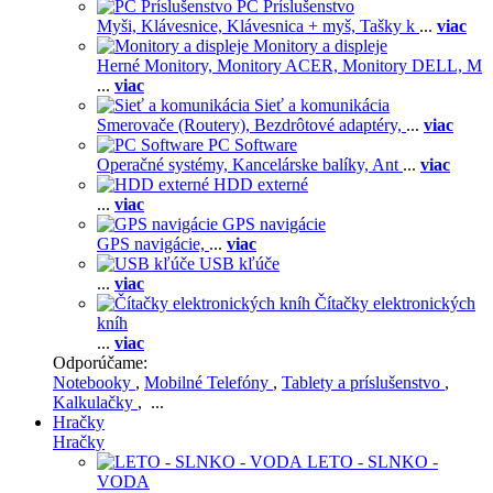
PC Príslušenstvo
Myši,
Klávesnice,
Klávesnica + myš,
Tašky k
...
viac
Monitory a displeje
Herné Monitory,
Monitory ACER,
Monitory DELL,
M
...
viac
Sieť a komunikácia
Smerovače (Routery),
Bezdrôtové adaptéry,
...
viac
PC Software
Operačné systémy,
Kancelárske balíky,
Ant
...
viac
HDD externé
...
viac
GPS navigácie
GPS navigácie,
...
viac
USB kľúče
...
viac
Čítačky elektronických
kníh
...
viac
Odporúčame:
Notebooky
,
Mobilné Telefóny
,
Tablety a príslušenstvo
,
Kalkulačky
, ...
Hračky
Hračky
LETO - SLNKO -
VODA