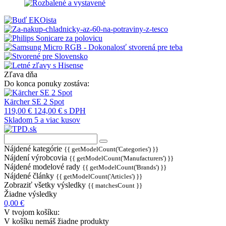
Zľava dňa
Do konca ponuky zostáva:
Kärcher SE 2 Spot
119,00 €
124,00 €
s DPH
Skladom 5 a viac kusov
Nájdené kategórie
{{ getModelCount('Categories') }}
Nájdení výrobcovia
{{ getModelCount('Manufacturers') }}
Nájdené modelové rady
{{ getModelCount('Brands') }}
Nájdené články
{{ getModelCount('Articles') }}
Zobraziť všetky výsledky
{{ matchesCount }}
Žiadne výsledky
0,00 €
V tvojom košíku:
V košíku nemáš žiadne produkty