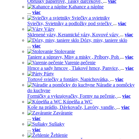
Obrúsky papierové,
Tašky darčekové,
...
viac
Kahance a náplne
...
viac
Sviečky a svietniky
Sviečky,
Svietníky a podložky pod sviečky
...
viac
Vázy
Sklenené vázy,
Keramické vázy,
Kovové vázy
...
viac
Dózy, misy, taniere sklo
...
viac
Stolovanie
Taniere a súpravy,
Misy a misky ,
Príbory,
Poh
...
viac
Varenie,pečenie
Hrnce a sady hrncov ,
Tlakové hrnce,
Panvice,
...
viac
Párty
Tortové sviečky a fontány,
Napichovátka,
...
viac
Náradie a pomôcky
do kuchyne
Formičky a vykrajovačky,
Formy na pečenie,
...
viac
Kúpelňa a WC
Koše na prádlo,
Dávkovače,
Lavóry, vandle,
...
viac
Zaváranie
...
viac
Sušiaky
...
viac
Žehlenie