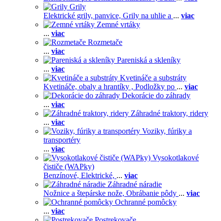
Grily
Elektrické grily, panvice,
Grily na uhlie a
...
viac
Zemné vrtáky
...
viac
Rozmetače
...
viac
Pareniská a skleníky
...
viac
Kvetináče a substráty
Kvetináče, obaly a hrantíky ,
Podložky po
...
viac
Dekorácie do záhrady
...
viac
Záhradné traktory, ridery
...
viac
Voziky, fúriky a
transportéry
...
viac
Vysokotlakové
čističe (WAPky)
Benzínové,
Elektrické,
...
viac
Záhradné náradie
Nožnice a štepárske nože,
Obrábanie pôdy
...
viac
Ochranné pomôcky
...
viac
Postrekovače