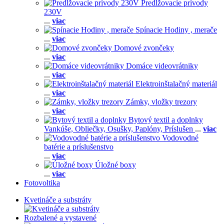
Predlžovacie prívody
230V
...
viac
Spínacie Hodiny , merače
...
viac
Domové zvončeky
...
viac
Domáce videovrátniky
...
viac
Elektroinštalačný materiál
...
viac
Zámky, vložky trezory
...
viac
Bytový textil a doplnky
Vankúše,
Obliečky,
Osušky,
Paplóny,
Príslušen
...
viac
Vodovodné
batérie a príslušenstvo
...
viac
Úložné boxy
...
viac
Fotovoltika
Kvetináče a substráty
Rozbalené a vystavené