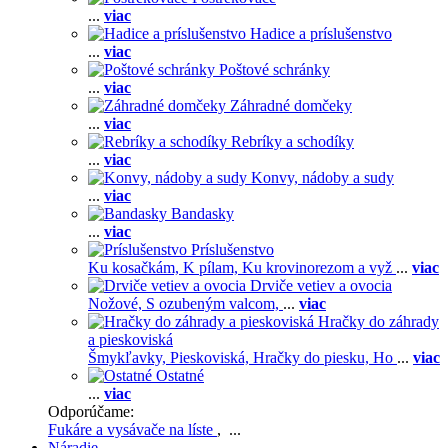
...
viac
Hadice a príslušenstvo
...
viac
Poštové schránky
...
viac
Záhradné domčeky
...
viac
Rebríky a schodíky
...
viac
Konvy, nádoby a sudy
...
viac
Bandasky
...
viac
Príslušenstvo
Ku kosačkám,
K pílam,
Ku krovinorezom a vyž
...
viac
Drviče vetiev a ovocia
Nožové,
S ozubeným valcom,
...
viac
Hračky do záhrady
a pieskoviská
Šmykľavky,
Pieskoviská,
Hračky do piesku,
Ho
...
viac
Ostatné
...
viac
Odporúčame:
Fukáre a vysávače na líste
, ...
Náradie