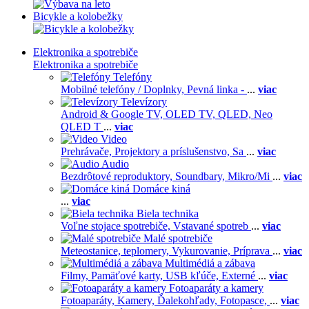
Bicykle a kolobežky
Elektronika a spotrebiče
Elektronika a spotrebiče
Telefóny
Mobilné telefóny / Doplnky,
Pevná linka -
...
viac
Televízory
Android & Google TV,
OLED TV,
QLED, Neo
QLED T
...
viac
Video
Prehrávače,
Projektory a príslušenstvo,
Sa
...
viac
Audio
Bezdrôtové reproduktory,
Soundbary,
Mikro/Mi
...
viac
Domáce kiná
...
viac
Biela technika
Voľne stojace spotrebiče,
Vstavané spotreb
...
viac
Malé spotrebiče
Meteostanice, teplomery,
Vykurovanie,
Príprava
...
viac
Multimédiá a zábava
Filmy,
Pamäťové karty,
USB kľúče,
Externé
...
viac
Fotoaparáty a kamery
Fotoaparáty,
Kamery,
Ďalekohľady,
Fotopasce,
...
viac