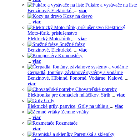
Fukáre a vysávače na líste
Benzínové,
Elektrické,
...
viac
Kozy na drevo
...
viac
Elektrický
Moto-fúrik, príslušenstvo
Elektrický Moto-fúrik,
...
viac
Snežné frézy
Benzínové,
Elektrické,
...
viac
Kompostéry
...
viac
Čerpadlá, fontány, závlahové systémy a vodárne
Benzínové,
Hlbinné,
Ponorné,
Vodárne,
Kalové,
...
viac
Chovateľské potreby
Elektronika pre domácich miláčikov,
Strih
...
viac
Grily
Elektrické grily, panvice,
Grily na uhlie a
...
viac
Zemné vrtáky
...
viac
Rozmetače
...
viac
Pareniská a skleníky
...
viac