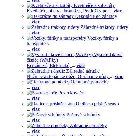
Kvetináče a substráty
Kvetináče, obaly a hrantíky ,
Podložky po
...
viac
Dekorácie do záhrady
...
viac
Záhradné traktory, ridery
...
viac
Voziky, fúriky a
transportéry
...
viac
Vysokotlakové
čističe (WAPky)
Benzínové,
Elektrické,
...
viac
Záhradné náradie
Nožnice a štepárske nože,
Obrábanie pôdy
...
viac
Ochranné pomôcky
...
viac
Postrekovače
...
viac
Hadice a príslušenstvo
...
viac
Poštové schránky
...
viac
Záhradné domčeky
...
viac