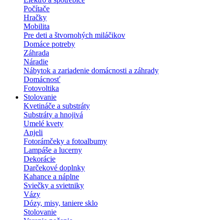
Počítače
Hračky
Mobilita
Pre deti a štvornohých miláčikov
Domáce potreby
Záhrada
Náradie
Nábytok a zariadenie domácnosti a záhrady
Domácnosť
Fotovoltika
Stolovanie
Kvetináče a substráty
Substráty a hnojivá
Umelé kvety
Anjeli
Fotorámčeky a fotoalbumy
Lampáše a lucerny
Dekorácie
Darčekové doplnky
Kahance a náplne
Sviečky a svietniky
Vázy
Dózy, misy, taniere sklo
Stolovanie