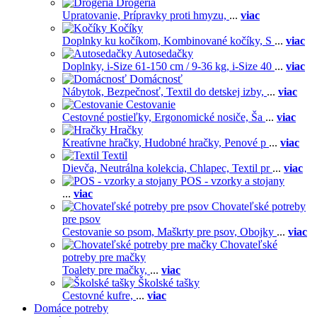
Drogéria
Upratovanie,
Prípravky proti hmyzu,
...
viac
Kočíky
Doplnky ku kočíkom,
Kombinované kočíky,
S
...
viac
Autosedačky
Doplnky,
i-Size 61-150 cm / 9-36 kg,
i-Size 40
...
viac
Domácnosť
Nábytok,
Bezpečnosť,
Textil do detskej izby,
...
viac
Cestovanie
Cestovné postieľky,
Ergonomické nosiče,
Ša
...
viac
Hračky
Kreatívne hračky,
Hudobné hračky,
Penové p
...
viac
Textil
Dievča,
Neutrálna kolekcia,
Chlapec,
Textil pr
...
viac
POS - vzorky a stojany
...
viac
Chovateľské potreby
pre psov
Cestovanie so psom,
Maškrty pre psov,
Obojky
...
viac
Chovateľské
potreby pre mačky
Toalety pre mačky,
...
viac
Školské tašky
Cestovné kufre,
...
viac
Domáce potreby