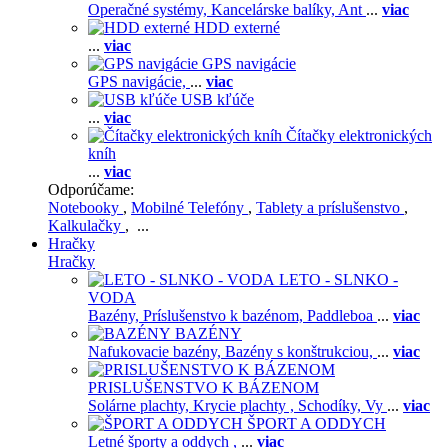
Operačné systémy,
Kancelárske balíky,
Ant
...
viac
HDD externé
...
viac
GPS navigácie
GPS navigácie,
...
viac
USB kľúče
...
viac
Čítačky elektronických
kníh
...
viac
Odporúčame:
Notebooky
,
Mobilné Telefóny
,
Tablety a príslušenstvo
,
Kalkulačky
, ...
Hračky
Hračky
LETO - SLNKO -
VODA
Bazény,
Príslušenstvo k bazénom,
Paddleboa
...
viac
BAZÉNY
Nafukovacie bazény,
Bazény s konštrukciou,
...
viac
PRISLUŠENSTVO K BÁZENOM
Solárne plachty,
Krycie plachty ,
Schodíky,
Vy
...
viac
ŠPORT A ODDYCH
Letné športy a oddych ,
...
viac