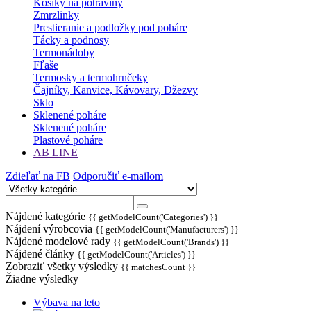
Košíky na potraviny
Zmrzlinky
Prestieranie a podložky pod poháre
Tácky a podnosy
Termonádoby
Fľaše
Termosky a termohrnčeky
Čajníky, Kanvice, Kávovary, Džezvy
Sklo
Sklenené poháre
Sklenené poháre
Plastové poháre
AB LINE
Zdieľať na FB
Odporučiť e-mailom
Nájdené kategórie
{{ getModelCount('Categories') }}
Nájdení výrobcovia
{{ getModelCount('Manufacturers') }}
Nájdené modelové rady
{{ getModelCount('Brands') }}
Nájdené články
{{ getModelCount('Articles') }}
Zobraziť všetky výsledky
{{ matchesCount }}
Žiadne výsledky
Výbava na leto