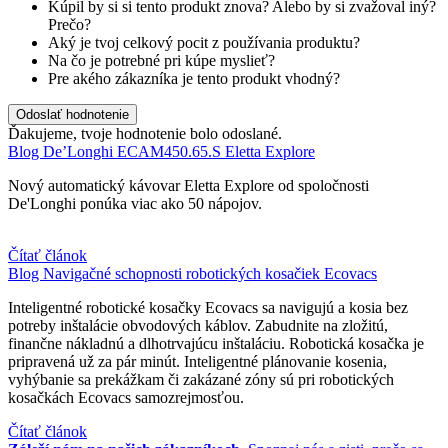
Kúpil by si si tento produkt znova? Alebo by si zvažoval iný?
Prečo?
Aký je tvoj celkový pocit z používania produktu?
Na čo je potrebné pri kúpe myslieť?
Pre akého zákazníka je tento produkt vhodný?
Odoslať hodnotenie
Ďakujeme, tvoje hodnotenie bolo odoslané.
Blog
De’Longhi ECAM450.65.S Eletta Explore
Nový automatický kávovar Eletta Explore od spoločnosti
De'Longhi ponúka viac ako 50 nápojov.
Čítať článok
Blog
Navigačné schopnosti robotických kosačiek Ecovacs
Inteligentné robotické kosačky Ecovacs sa navigujú a kosia bez
potreby inštalácie obvodových káblov. Zabudnite na zložitú,
finančne nákladnú a dlhotrvajúcu inštaláciu. Robotická kosačka je
pripravená už za pár minút. Inteligentné plánovanie kosenia,
vyhýbanie sa prekážkam či zakázané zóny sú pri robotických
kosačkách Ecovacs samozrejmosťou.
Čítať článok