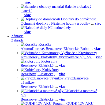
...
viac
Balenie a obalový
material
...
viac
Doplnky do domácnosti
Ochranné doplnky ,
Nástenné hodiny a budíky
...
viac
Náhradné diely
...
viac
Záhrada
Záhrada
Kosačky
Akumulátorové,
Benzínové,
Elektrické,
Robot
...
viac
Vyžínače a Krovinorezy
Krovinorezy,
Plotostrihy,
Vyvetvovacie píly,
Vy
...
viac
Plotostrihy
Benzínové,
Elektrické,
...
viac
Kultivátory
Benzínové,
Elektrické,
...
viac
Prevzdušňovače
trávnikov
Benzínové,
Elektrické,
...
viac
Elektrické a motorové
píly
Benzínové,
Elektrické,
...
viac
GÜDE 12V AKU