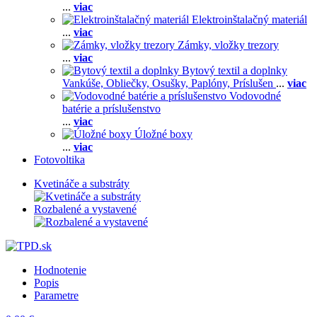
...
viac
Elektroinštalačný materiál
...
viac
Zámky, vložky trezory
...
viac
Bytový textil a doplnky
Vankúše,
Obliečky,
Osušky,
Paplóny,
Príslušen
...
viac
Vodovodné
batérie a príslušenstvo
...
viac
Úložné boxy
...
viac
Fotovoltika
Kvetináče a substráty
Rozbalené a vystavené
Hodnotenie
Popis
Parametre