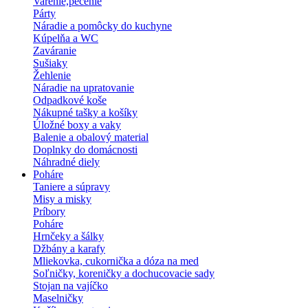
Varenie,pečenie
Párty
Náradie a pomôcky do kuchyne
Kúpelňa a WC
Zaváranie
Sušiaky
Žehlenie
Náradie na upratovanie
Odpadkové koše
Nákupné tašky a košíky
Úložné boxy a vaky
Balenie a obalový material
Doplnky do domácnosti
Náhradné diely
Poháre
Taniere a súpravy
Misy a misky
Príbory
Poháre
Hrnčeky a šálky
Džbány a karafy
Mliekovka, cukornička a dóza na med
Soľničky, koreničky a dochucovacie sady
Stojan na vajíčko
Maselničky