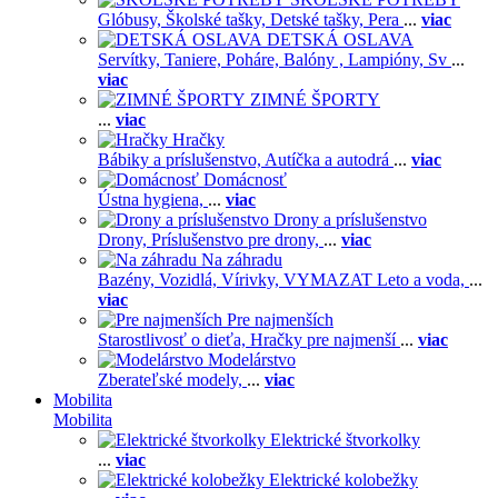
Glóbusy,
Školské tašky,
Detské tašky,
Pera
...
viac
DETSKÁ OSLAVA
Servítky,
Taniere,
Poháre,
Balóny ,
Lampióny,
Sv
...
viac
ZIMNÉ ŠPORTY
...
viac
Hračky
Bábiky a príslušenstvo,
Autíčka a autodrá
...
viac
Domácnosť
Ústna hygiena,
...
viac
Drony a príslušenstvo
Drony,
Príslušenstvo pre drony,
...
viac
Na záhradu
Bazény,
Vozidlá,
Vírivky,
VYMAZAT Leto a voda,
...
viac
Pre najmenších
Starostlivosť o dieťa,
Hračky pre najmenší
...
viac
Modelárstvo
Zberateľské modely,
...
viac
Mobilita
Mobilita
Elektrické štvorkolky
...
viac
Elektrické kolobežky