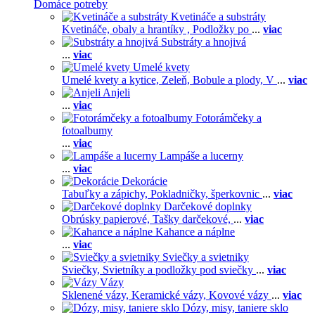
Domáce potreby
Kvetináče a substráty
Kvetináče, obaly a hrantíky ,
Podložky po
...
viac
Substráty a hnojivá
...
viac
Umelé kvety
Umelé kvety a kytice,
Zeleň,
Bobule a plody,
V
...
viac
Anjeli
...
viac
Fotorámčeky a
fotoalbumy
...
viac
Lampáše a lucerny
...
viac
Dekorácie
Tabuľky a zápichy,
Pokladničky, šperkovnic
...
viac
Darčekové doplnky
Obrúsky papierové,
Tašky darčekové,
...
viac
Kahance a náplne
...
viac
Sviečky a svietniky
Sviečky,
Svietníky a podložky pod sviečky
...
viac
Vázy
Sklenené vázy,
Keramické vázy,
Kovové vázy
...
viac
Dózy, misy, taniere sklo