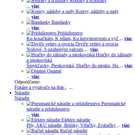
Rebríky a schodíky
...
viac
Konvy, nádoby a sudy
...
viac
Bandasky
...
viac
Príslušenstvo
Ku kosačkám,
K pílam,
Ku krovinorezom a vyž
...
viac
Drviče vetiev a ovocia
Nožové,
S ozubeným valcom,
...
viac
Hračky do záhrady
a pieskoviská
Šmykľavky,
Pieskoviská,
Hračky do piesku,
Ho
...
viac
Ostatné
...
viac
Odporúčame:
Fukáre a vysávače na líste
, ...
Náradie
Náradie
Pneumatické
náradie a príslušenstvo
...
viac
Elektro náradie
Píly,
AKU náradie,
Brúsky,
Vŕtačky,
Zváračky
...
viac
Ručné náradie