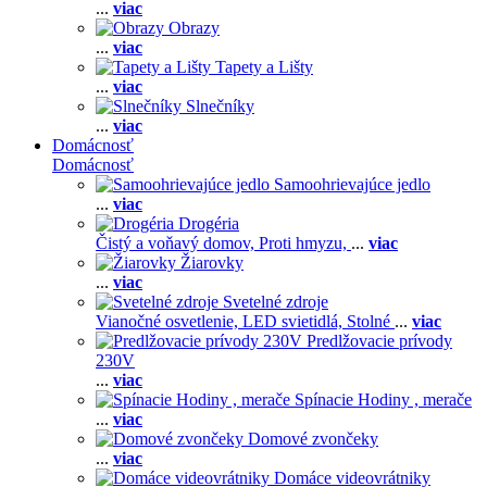
...
viac
Obrazy
...
viac
Tapety a Lišty
...
viac
Slnečníky
...
viac
Domácnosť
Domácnosť
Samoohrievajúce jedlo
...
viac
Drogéria
Čistý a voňavý domov,
Proti hmyzu,
...
viac
Žiarovky
...
viac
Svetelné zdroje
Vianočné osvetlenie,
LED svietidlá,
Stolné
...
viac
Predlžovacie prívody
230V
...
viac
Spínacie Hodiny , merače
...
viac
Domové zvončeky
...
viac
Domáce videovrátniky