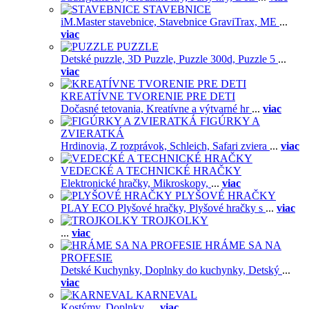
STAVEBNICE
iM.Master stavebnice,
Stavebnice GraviTrax,
ME
...
viac
PUZZLE
Detské puzzle,
3D Puzzle,
Puzzle 300d,
Puzzle 5
...
viac
KREATÍVNE TVORENIE PRE DETI
Dočasné tetovania,
Kreatívne a výtvarné hr
...
viac
FIGÚRKY A
ZVIERATKÁ
Hrdinovia,
Z rozprávok,
Schleich,
Safari zviera
...
viac
VEDECKÉ A TECHNICKÉ HRAČKY
Elektronické hračky,
Mikroskopy,
...
viac
PLYŠOVÉ HRAČKY
PLAY ECO Plyšové hračky,
Plyšové hračky s
...
viac
TROJKOLKY
...
viac
HRÁME SA NA
PROFESIE
Detské Kuchynky,
Doplnky do kuchynky,
Detský
...
viac
KARNEVAL
Kostýmy,
Doplnky,
...
viac