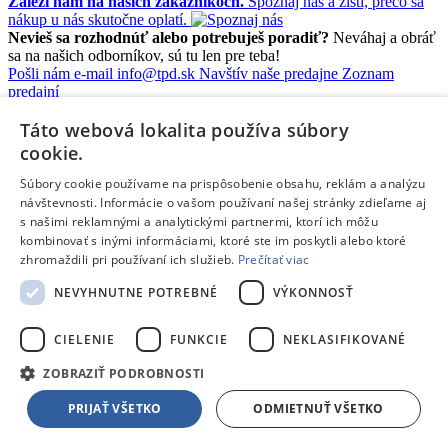
Záleží nám na našich zákazníkoch.
Spoznaj nás a zisti, prečo sa
nákup u nás skutočne oplatí.
Nevieš sa rozhodnúť alebo potrebuješ poradiť?
Neváhaj a obráť
sa na našich odborníkov, sú tu len pre teba!
Pošli nám e-mail
info@tpd.sk
Navštív naše predajne
Zoznam
predajní
Táto webová lokalita používa súbory
Informácie a kontakty
Informácie a kontakty
cookie.
O nás
Súbory cookie používame na prispôsobenie obsahu, reklám a analýzu
Klub TPD Rodina
návštevnosti. Informácie o vašom používaní našej stránky zdieľame aj
Záruka kvality
s našimi reklamnými a analytickými partnermi, ktorí ich môžu
Splátkový predaj
kombinovať s inými informáciami, ktoré ste im poskytli alebo ktoré
Obchodné podmienky
zhromaždili pri používaní ich služieb.
Prečítať viac
Reklamácie, sťažnosti
Odstúpiť od zmluvy tu
NEVYHNUTNE POTREBNÉ
VÝKONNOSŤ
Ochrana osobných údajov
Predĺžená záruka a poistenie
CIELENIE
FUNKCIE
NEKLASIFIKOVANÉ
Ako nakupovať
ZOBRAZIŤ PODROBNOSTI
Predajne a kontakty
Centrum pre zákazníkov
PRIJAŤ VŠETKO
ODMIETNUŤ VŠETKO
Možnosti platby
Možnosti platby