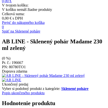
0,00 €
V tvojom košíku:
V košíku nemáš žiadne produkty
Celková suma:
0,00 €
s DPH
Prejsť do nákupného košíka
0
Späť na Sklenené poháre
AB LINE
- Sklenený pohár Madame 230
ml zelený
(0 %)
Pr. č.: 196667
PN: 80780TO1
Doprava zdarma
Ukončený predaj
Vyber si podobný produkt z kategórie:
Sklenené poháre
Popis ukončeného produktu
Hodnotenie produktu