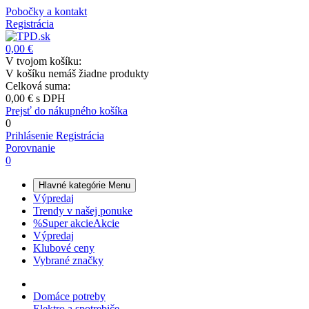
Pobočky a kontakt
Registrácia
0,00 €
V tvojom košíku:
V košíku nemáš žiadne produkty
Celková suma:
0,00 €
s DPH
Prejsť do nákupného košíka
0
Prihlásenie
Registrácia
Porovnanie
0
Hlavné kategórie
Menu
Výpredaj
Trendy v našej ponuke
%
Super akcie
Akcie
Výpredaj
Klubové ceny
Vybrané značky
Domáce potreby
Elektro a spotrebiče