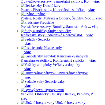
Obývačkové zostavy,
Samostatné skrinky,
Ko
...
viac
Detské izby
Postele,
Písacie stoly,
Kancelárske stoličky
...
viac
Spálne
Postele,
Rošty,
Matrace a toppery,
Šatníky,
Noč
...
viac
Predsiene
Predsieňové zostavy,
Botníky,
Samostatné sk
...
viac
Stoly a stoličky
Jedálenské stoly,
Jedálenské a barové stol
...
viac
Sedačky
...
viac
Písacie stoly
...
viac
Kancelársky nábytok
Kancelárske stoličky,
Konferenčné stoličky
...
viac
Vešiaky a doplnky
...
viac
Univerzálny nábytok
...
viac
Sedacie vaky
...
viac
Bytový textil
Vankúše,
Obliečky,
Osušky,
Uteráky,
Paplóny,
P
...
viac
Úložné boxy a vaky