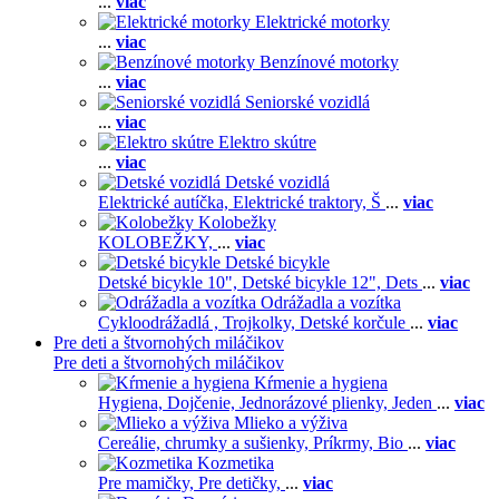
...
viac
Elektrické motorky
...
viac
Benzínové motorky
...
viac
Seniorské vozidlá
...
viac
Elektro skútre
...
viac
Detské vozidlá
Elektrické autíčka,
Elektrické traktory,
Š
...
viac
Kolobežky
KOLOBEŽKY,
...
viac
Detské bicykle
Detské bicykle 10",
Detské bicykle 12",
Dets
...
viac
Odrážadla a vozítka
Cykloodrážadlá ,
Trojkolky,
Detské korčule
...
viac
Pre deti a štvornohých miláčikov
Pre deti a štvornohých miláčikov
Kŕmenie a hygiena
Hygiena,
Dojčenie,
Jednorázové plienky,
Jeden
...
viac
Mlieko a výživa
Cereálie, chrumky a sušienky,
Príkrmy,
Bio
...
viac
Kozmetika
Pre mamičky,
Pre detičky,
...
viac