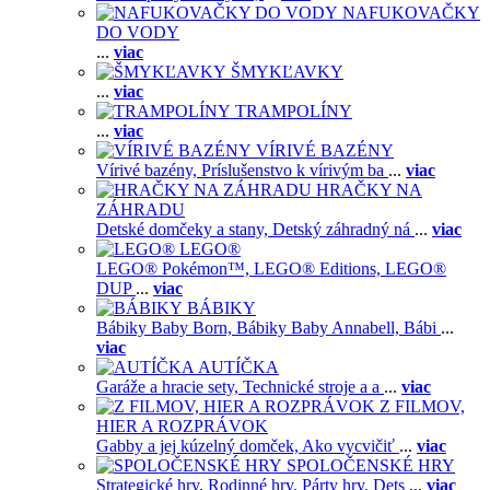
NAFUKOVAČKY
DO VODY
...
viac
ŠMYKĽAVKY
...
viac
TRAMPOLÍNY
...
viac
VÍRIVÉ BAZÉNY
Vírivé bazény,
Príslušenstvo k vírivým ba
...
viac
HRAČKY NA
ZÁHRADU
Detské domčeky a stany,
Detský záhradný ná
...
viac
LEGO®
LEGO® Pokémon™,
LEGO® Editions,
LEGO®
DUP
...
viac
BÁBIKY
Bábiky Baby Born,
Bábiky Baby Annabell,
Bábi
...
viac
AUTÍČKA
Garáže a hracie sety,
Technické stroje a a
...
viac
Z FILMOV,
HIER A ROZPRÁVOK
Gabby a jej kúzelný domček,
Ako vycvičiť
...
viac
SPOLOČENSKÉ HRY
Strategické hry,
Rodinné hry,
Párty hry,
Dets
...
viac