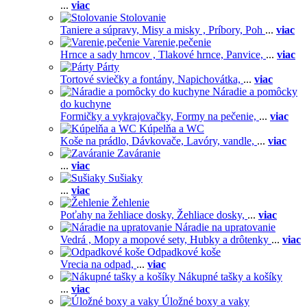
...
viac
Stolovanie
Taniere a súpravy,
Misy a misky ,
Príbory,
Poh
...
viac
Varenie,pečenie
Hrnce a sady hrncov ,
Tlakové hrnce,
Panvice,
...
viac
Párty
Tortové sviečky a fontány,
Napichovátka,
...
viac
Náradie a pomôcky
do kuchyne
Formičky a vykrajovačky,
Formy na pečenie,
...
viac
Kúpelňa a WC
Koše na prádlo,
Dávkovače,
Lavóry, vandle,
...
viac
Zaváranie
...
viac
Sušiaky
...
viac
Žehlenie
Poťahy na žehliace dosky,
Žehliace dosky,
...
viac
Náradie na upratovanie
Vedrá ,
Mopy a mopové sety,
Hubky a drôtenky
...
viac
Odpadkové koše
Vrecia na odpad,
...
viac
Nákupné tašky a košíky
...
viac
Úložné boxy a vaky