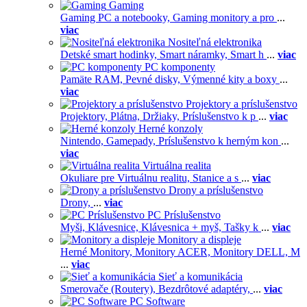
Gaming
Gaming PC a notebooky,
Gaming monitory a pro
...
viac
Nositeľná elektronika
Detské smart hodinky,
Smart náramky,
Smart h
...
viac
PC komponenty
Pamäte RAM,
Pevné disky,
Výmenné kity a boxy
...
viac
Projektory a príslušenstvo
Projektory,
Plátna,
Držiaky,
Príslušenstvo k p
...
viac
Herné konzoly
Nintendo,
Gamepady,
Príslušenstvo k herným kon
...
viac
Virtuálna realita
Okuliare pre Virtuálnu realitu,
Stanice a s
...
viac
Drony a príslušenstvo
Drony,
...
viac
PC Príslušenstvo
Myši,
Klávesnice,
Klávesnica + myš,
Tašky k
...
viac
Monitory a displeje
Herné Monitory,
Monitory ACER,
Monitory DELL,
M
...
viac
Sieť a komunikácia
Smerovače (Routery),
Bezdrôtové adaptéry,
...
viac
PC Software