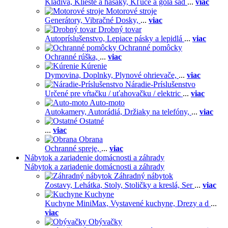
Kladivá,
Kliešte a hasáky,
Kľúče a gola sad
...
viac
Motorové stroje
Generátory,
Vibračné Dosky,
...
viac
Drobný tovar
Autopríslušenstvo,
Lepiace pásky a lepidlá
...
viac
Ochranné pomôcky
Ochranné rúška,
...
viac
Kúrenie
Dymovina,
Doplnky,
Plynové ohrievače,
...
viac
Náradie-Príslušenstvo
Určené pre vŕtačku / uťahovačku / elektric
...
viac
Auto-moto
Autokamery,
Autorádiá,
Držiaky na telefóny,
...
viac
Ostatné
...
viac
Obrana
Ochranné spreje,
...
viac
Nábytok a zariadenie domácnosti a záhrady
Nábytok a zariadenie domácnosti a záhrady
Záhradný nábytok
Zostavy,
Lehátka,
Stoly,
Stoličky a kreslá,
Ser
...
viac
Kuchyne
Kuchyne MiniMax,
Vystavené kuchyne,
Drezy a d
...
viac
Obývačky