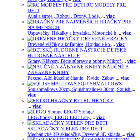
RC MODELY PRE
DETI
Autá a stroje ,
Roboti ,
Drony,
Lode,
...
viac
HRAČKY PRE
NAJMENŠÍCH
Uspavačky,
Hrkálky a hryzátka,
Motorické h
...
viac
DREVENÉ HRAČKY
Drevené vláčiky a koľajnice,
Hojdacie ko
...
viac
DETSKÉ
HUDOBNÉ NÁSTROJE
Gitary,
Klávesy,
Bicie súpravy a bubny,
Mikrof
...
viac
NÁUČNÉ A
ZÁBAVNÉ KNIHY
Pexeso,
Albi kúzelné čítanie ,
Kvído,
Zábav
...
viac
SQUISHMALLOWS
Squishmallows 20cm,
Squishmallows 30cm,
Squish
...
viac
RETRO HRAČKY
...
viac
LEGO Storage
LEGO boxy,
LEGO LED Lite,
...
viac
SKLADAČKY NIELEN PRE DETI
Mechanické 3D skladačky,
Drevené 3D sklada
...
viac
ŠKOLSKÉ POTREBY