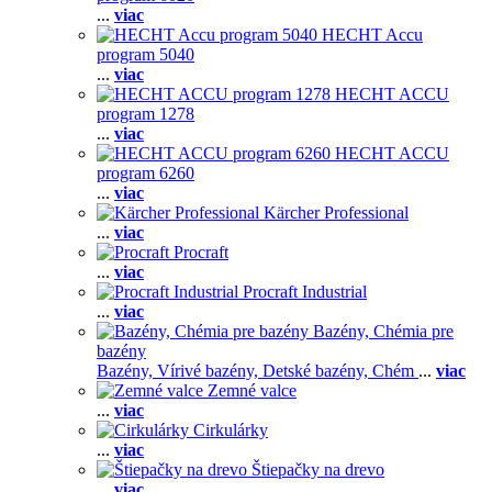
...
viac
HECHT Accu
program 5040
...
viac
HECHT ACCU
program 1278
...
viac
HECHT ACCU
program 6260
...
viac
Kärcher Professional
...
viac
Procraft
...
viac
Procraft Industrial
...
viac
Bazény, Chémia pre
bazény
Bazény,
Vírivé bazény,
Detské bazény,
Chém
...
viac
Zemné valce
...
viac
Cirkulárky
...
viac
Štiepačky na drevo
...
viac