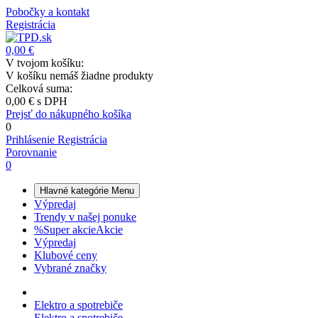
Pobočky a kontakt
Registrácia
0,00 €
V tvojom košíku:
V košíku nemáš žiadne produkty
Celková suma:
0,00 €
s DPH
Prejsť do nákupného košíka
0
Prihlásenie
Registrácia
Porovnanie
0
Hlavné kategórie
Menu
Výpredaj
Trendy v našej ponuke
%
Super akcie
Akcie
Výpredaj
Klubové ceny
Vybrané značky
Elektro a spotrebiče
Elektro a spotrebiče