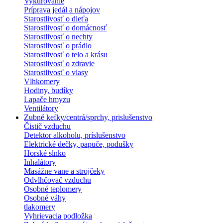
Vykurovanie
Príprava jedál a nápojov
Starostlivosť o dieťa
Starostlivosť o domácnosť
Starostlivosť o nechty
Starostlivosť o prádlo
Starostlivosť o telo a krásu
Starostlivosť o zdravie
Starostlivosť o vlasy
Vlhkomery
Hodiny, budíky
Lapače hmyzu
Ventilátory
Zubné kefky/centrá/sprchy, prislušenstvo
Čistič vzduchu
Detektor alkoholu, príslušenstvo
Elektrické dečky, papuče, podušky
Horské slnko
Inhalátory
Masážne vane a strojčeky
Odvlhčovač vzduchu
Osobné teplomery
Osobné váhy
tlakomery
Vyhrievacia podložka