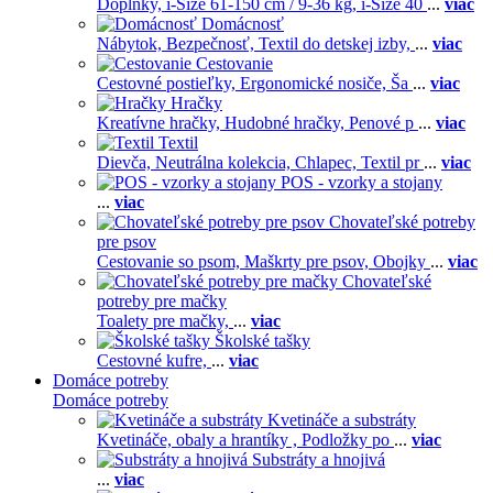
Doplnky,
i-Size 61-150 cm / 9-36 kg,
i-Size 40
...
viac
Domácnosť
Nábytok,
Bezpečnosť,
Textil do detskej izby,
...
viac
Cestovanie
Cestovné postieľky,
Ergonomické nosiče,
Ša
...
viac
Hračky
Kreatívne hračky,
Hudobné hračky,
Penové p
...
viac
Textil
Dievča,
Neutrálna kolekcia,
Chlapec,
Textil pr
...
viac
POS - vzorky a stojany
...
viac
Chovateľské potreby
pre psov
Cestovanie so psom,
Maškrty pre psov,
Obojky
...
viac
Chovateľské
potreby pre mačky
Toalety pre mačky,
...
viac
Školské tašky
Cestovné kufre,
...
viac
Domáce potreby
Domáce potreby
Kvetináče a substráty
Kvetináče, obaly a hrantíky ,
Podložky po
...
viac
Substráty a hnojivá
...
viac