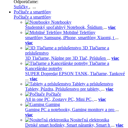
Odporúčame:
Sušičky
, ...
Počítače a smartfóny
Počítače a smartfóny
Notebooky
Študentský spoľahlivý Notebook,
Štúdium
...
viac
Mobilné Telefóny
smartfóny Samsung,
iPhone,
smartfóny Xiaomi,
t
...
viac
3D Tlačiarne a
príslušenstvo
3D Tlačiarne,
Náplne pre 3D Tlač,
Príslušen
...
viac
Tlačiarne a
Kancelárske potreby
SUPER Dopredaj EPSON TANK,
Tlačiarne,
Tankové
...
viac
Tablety a príslušenstvo
Tablety,
Púzdra,
Príslušenstvo pre tablety,
...
viac
Počítače
All in one PC,
Zostavy PC,
Mini PC,
...
viac
Gaming
Gaming PC a notebooky,
Gaming monitory a pro
...
viac
Nositeľná elektronika
Detské smart hodinky,
Smart náramky,
Smart h
...
viac