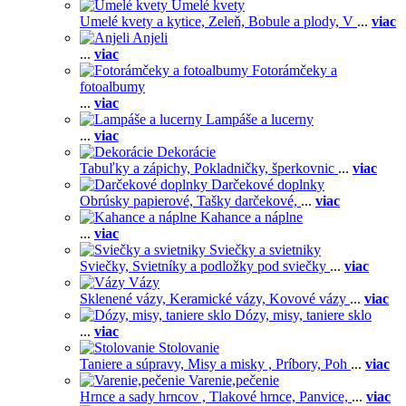
Umelé kvety
Umelé kvety a kytice,
Zeleň,
Bobule a plody,
V
...
viac
Anjeli
...
viac
Fotorámčeky a
fotoalbumy
...
viac
Lampáše a lucerny
...
viac
Dekorácie
Tabuľky a zápichy,
Pokladničky, šperkovnic
...
viac
Darčekové doplnky
Obrúsky papierové,
Tašky darčekové,
...
viac
Kahance a náplne
...
viac
Sviečky a svietniky
Sviečky,
Svietníky a podložky pod sviečky
...
viac
Vázy
Sklenené vázy,
Keramické vázy,
Kovové vázy
...
viac
Dózy, misy, taniere sklo
...
viac
Stolovanie
Taniere a súpravy,
Misy a misky ,
Príbory,
Poh
...
viac
Varenie,pečenie
Hrnce a sady hrncov ,
Tlakové hrnce,
Panvice,
...
viac