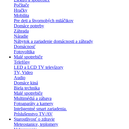
Počítače
Hračky
Mobilita
Pre deti a štvornohých miláčikov
Domáce potreby
Záhrada
Náradie
Nábytok a zariadenie domácnosti a záhrady
Domácnosť
Fotovoltika
Malé spotrebiče
Telefóny
LED a LCD TV televízory
TV, Video
Audio
Domáce kiná
Biela technika
Malé spotrebiče
Multimédiá a zábava
Fotoaparáty a kamery
Inteligentné smart zariadenia.
Príslušenstvo TV/AV
Starostlivosť o zdravie
Meteostanice, teplomery