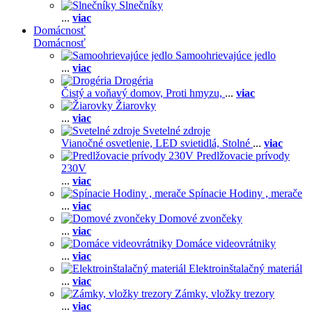
Slnečníky
...
viac
Domácnosť
Domácnosť
Samoohrievajúce jedlo
...
viac
Drogéria
Čistý a voňavý domov,
Proti hmyzu,
...
viac
Žiarovky
...
viac
Svetelné zdroje
Vianočné osvetlenie,
LED svietidlá,
Stolné
...
viac
Predlžovacie prívody
230V
...
viac
Spínacie Hodiny , merače
...
viac
Domové zvončeky
...
viac
Domáce videovrátniky
...
viac
Elektroinštalačný materiál
...
viac
Zámky, vložky trezory
...
viac