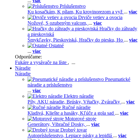
...
viac
Príslušenstvo
Ku kosačkám,
K pílam,
Ku krovinorezom a vyž
...
viac
Drviče vetiev a ovocia
Nožové,
S ozubeným valcom,
...
viac
Hračky do záhrady
a pieskoviská
Šmykľavky,
Pieskoviská,
Hračky do piesku,
Ho
...
viac
Ostatné
...
viac
Odporúčame:
Fukáre a vysávače na líste
, ...
Náradie
Náradie
Pneumatické
náradie a príslušenstvo
...
viac
Elektro náradie
Píly,
AKU náradie,
Brúsky,
Vŕtačky,
Zváračky
...
viac
Ručné náradie
Kladivá,
Kliešte a hasáky,
Kľúče a gola sad
...
viac
Motorové stroje
Generátory,
Vibračné Dosky,
...
viac
Drobný tovar
Autopríslušenstvo,
Lepiace pásky a lepidlá
...
viac