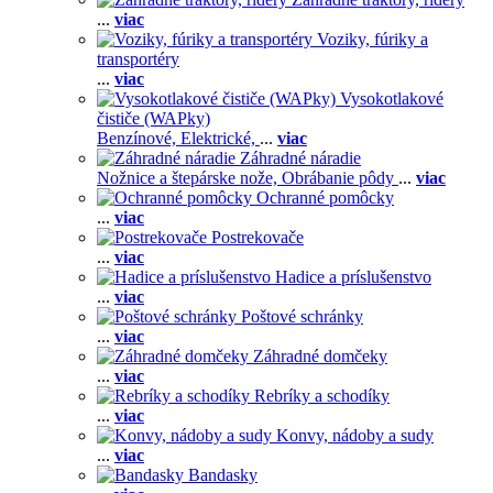
...
viac
Voziky, fúriky a
transportéry
...
viac
Vysokotlakové
čističe (WAPky)
Benzínové,
Elektrické,
...
viac
Záhradné náradie
Nožnice a štepárske nože,
Obrábanie pôdy
...
viac
Ochranné pomôcky
...
viac
Postrekovače
...
viac
Hadice a príslušenstvo
...
viac
Poštové schránky
...
viac
Záhradné domčeky
...
viac
Rebríky a schodíky
...
viac
Konvy, nádoby a sudy
...
viac
Bandasky