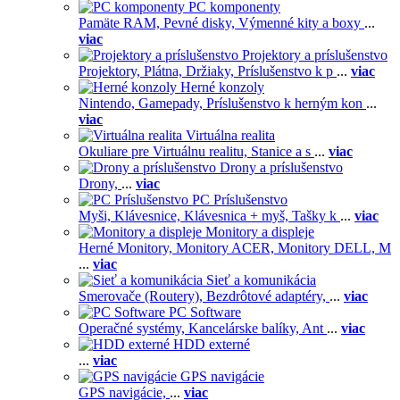
PC komponenty
Pamäte RAM,
Pevné disky,
Výmenné kity a boxy
...
viac
Projektory a príslušenstvo
Projektory,
Plátna,
Držiaky,
Príslušenstvo k p
...
viac
Herné konzoly
Nintendo,
Gamepady,
Príslušenstvo k herným kon
...
viac
Virtuálna realita
Okuliare pre Virtuálnu realitu,
Stanice a s
...
viac
Drony a príslušenstvo
Drony,
...
viac
PC Príslušenstvo
Myši,
Klávesnice,
Klávesnica + myš,
Tašky k
...
viac
Monitory a displeje
Herné Monitory,
Monitory ACER,
Monitory DELL,
M
...
viac
Sieť a komunikácia
Smerovače (Routery),
Bezdrôtové adaptéry,
...
viac
PC Software
Operačné systémy,
Kancelárske balíky,
Ant
...
viac
HDD externé
...
viac
GPS navigácie
GPS navigácie,
...
viac