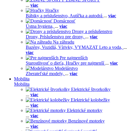
...
viac
Hračky
Bábiky a príslušenstvo,
Autíčka a autodrá
...
viac
Domácnosť
Ústna hygiena,
...
viac
Drony a príslušenstvo
Drony,
Príslušenstvo pre drony,
...
viac
Na záhradu
Bazény,
Vozidlá,
Vírivky,
VYMAZAT Leto a voda,
...
viac
Pre najmenších
Starostlivosť o dieťa,
Hračky pre najmenší
...
viac
Modelárstvo
Zberateľské modely,
...
viac
Mobilita
Mobilita
Elektrické štvorkolky
...
viac
Elektrické kolobežky
...
viac
Elektrické motorky
...
viac
Benzínové motorky
...
viac