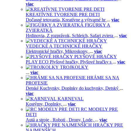
viac
KREATÍVNE TVORENIE PRE DETI
Dočasné tetovania,
Kreatívne a výtvarné hr
...
viac
FIGÚRKY A
ZVIERATKÁ
Hrdinovia,
Z rozprávok,
Schleich,
Safari zviera
...
viac
VEDECKÉ A TECHNICKÉ HRAČKY
Elektronické hračky,
Mikroskopy,
...
viac
PLYŠOVÉ HRAČKY
PLAY ECO Plyšové hračky,
Plyšové hračky s
...
viac
TROJKOLKY
...
viac
HRÁME SA NA
PROFESIE
Detské Kuchynky,
Doplnky do kuchynky,
Detský
...
viac
KARNEVAL
Kostýmy,
Doplnky,
...
viac
RC MODELY PRE
DETI
Autá a stroje ,
Roboti ,
Drony,
Lode,
...
viac
HRAČKY PRE
NAJMENŠÍCH