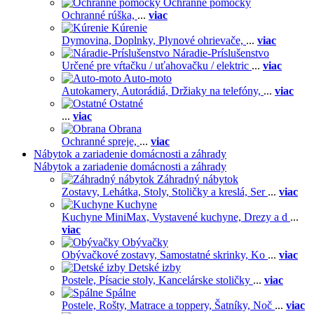
Ochranné pomôcky
Ochranné rúška,
...
viac
Kúrenie
Dymovina,
Doplnky,
Plynové ohrievače,
...
viac
Náradie-Príslušenstvo
Určené pre vŕtačku / uťahovačku / elektric
...
viac
Auto-moto
Autokamery,
Autorádiá,
Držiaky na telefóny,
...
viac
Ostatné
...
viac
Obrana
Ochranné spreje,
...
viac
Nábytok a zariadenie domácnosti a záhrady
Nábytok a zariadenie domácnosti a záhrady
Záhradný nábytok
Zostavy,
Lehátka,
Stoly,
Stoličky a kreslá,
Ser
...
viac
Kuchyne
Kuchyne MiniMax,
Vystavené kuchyne,
Drezy a d
...
viac
Obývačky
Obývačkové zostavy,
Samostatné skrinky,
Ko
...
viac
Detské izby
Postele,
Písacie stoly,
Kancelárske stoličky
...
viac
Spálne
Postele,
Rošty,
Matrace a toppery,
Šatníky,
Noč
...
viac