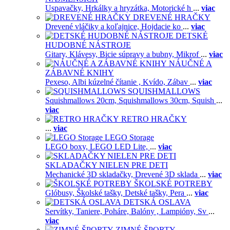
Uspavačky,
Hrkálky a hryzátka,
Motorické h
...
viac
DREVENÉ HRAČKY
Drevené vláčiky a koľajnice,
Hojdacie ko
...
viac
DETSKÉ
HUDOBNÉ NÁSTROJE
Gitary,
Klávesy,
Bicie súpravy a bubny,
Mikrof
...
viac
NÁUČNÉ A
ZÁBAVNÉ KNIHY
Pexeso,
Albi kúzelné čítanie ,
Kvído,
Zábav
...
viac
SQUISHMALLOWS
Squishmallows 20cm,
Squishmallows 30cm,
Squish
...
viac
RETRO HRAČKY
...
viac
LEGO Storage
LEGO boxy,
LEGO LED Lite,
...
viac
SKLADAČKY NIELEN PRE DETI
Mechanické 3D skladačky,
Drevené 3D sklada
...
viac
ŠKOLSKÉ POTREBY
Glóbusy,
Školské tašky,
Detské tašky,
Pera
...
viac
DETSKÁ OSLAVA
Servítky,
Taniere,
Poháre,
Balóny ,
Lampióny,
Sv
...
viac
ZIMNÉ ŠPORTY