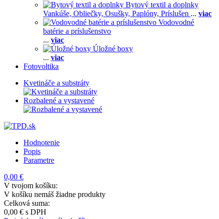
Bytový textil a doplnky
Vankúše,
Obliečky,
Osušky,
Paplóny,
Príslušen
...
viac
Vodovodné
batérie a príslušenstvo
...
viac
Úložné boxy
...
viac
Fotovoltika
Kvetináče a substráty
Rozbalené a vystavené
Hodnotenie
Popis
Parametre
0,00 €
V tvojom košíku:
V košíku nemáš žiadne produkty
Celková suma:
0,00 €
s DPH