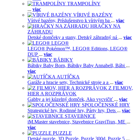
TRAMPOLÍNY
...
viac
VÍRIVÉ BAZÉNY
Vírivé bazény,
Príslušenstvo k vírivým ba
...
viac
HRAČKY NA
ZÁHRADU
Detské domčeky a stany,
Detský záhradný ná
...
viac
LEGO®
LEGO® Pokémon™,
LEGO® Editions,
LEGO®
DUP
...
viac
BÁBIKY
Bábiky Baby Born,
Bábiky Baby Annabell,
Bábi
...
viac
AUTÍČKA
Garáže a hracie sety,
Technické stroje a a
...
viac
Z FILMOV,
HIER A ROZPRÁVOK
Gabby a jej kúzelný domček,
Ako vycvičiť
...
viac
SPOLOČENSKÉ HRY
Strategické hry,
Rodinné hry,
Párty hry,
Dets
...
viac
STAVEBNICE
iM.Master stavebnice,
Stavebnice GraviTrax,
ME
...
viac
PUZZLE
Detské puzzle,
3D Puzzle,
Puzzle 300d,
Puzzle 5
...