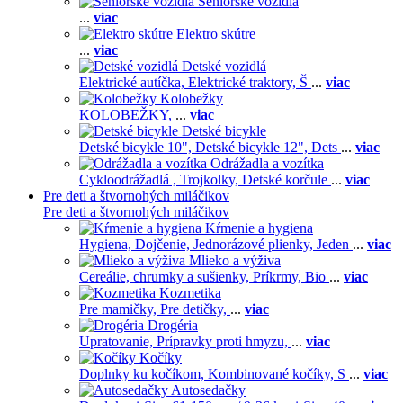
Seniorské vozidlá
...
viac
Elektro skútre
...
viac
Detské vozidlá
Elektrické autíčka,
Elektrické traktory,
Š
...
viac
Kolobežky
KOLOBEŽKY,
...
viac
Detské bicykle
Detské bicykle 10",
Detské bicykle 12",
Dets
...
viac
Odrážadla a vozítka
Cykloodrážadlá ,
Trojkolky,
Detské korčule
...
viac
Pre deti a štvornohých miláčikov
Pre deti a štvornohých miláčikov
Kŕmenie a hygiena
Hygiena,
Dojčenie,
Jednorázové plienky,
Jeden
...
viac
Mlieko a výživa
Cereálie, chrumky a sušienky,
Príkrmy,
Bio
...
viac
Kozmetika
Pre mamičky,
Pre detičky,
...
viac
Drogéria
Upratovanie,
Prípravky proti hmyzu,
...
viac
Kočíky
Doplnky ku kočíkom,
Kombinované kočíky,
S
...
viac
Autosedačky