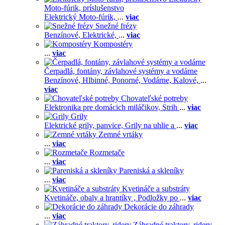
Moto-fúrik, príslušenstvo
Elektrický Moto-fúrik,
...
viac
Snežné frézy
Benzínové,
Elektrické,
...
viac
Kompostéry
...
viac
Čerpadlá, fontány, závlahové systémy a vodárne
Benzínové,
Hlbinné,
Ponorné,
Vodárne,
Kalové,
...
viac
Chovateľské potreby
Elektronika pre domácich miláčikov,
Strih
...
viac
Grily
Elektrické grily, panvice,
Grily na uhlie a
...
viac
Zemné vrtáky
...
viac
Rozmetače
...
viac
Pareniská a skleníky
...
viac
Kvetináče a substráty
Kvetináče, obaly a hrantíky ,
Podložky po
...
viac
Dekorácie do záhrady
...
viac
Záhradné traktory, ridery