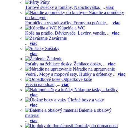
Párty
Tortové sviečky a fontány,
Napichovátka,
...
viac
Náradie a pomôcky
do kuchyne
Formičky a vykrajovačky,
Formy na pečenie,
...
viac
Kúpelňa a WC
Koše na prádlo,
Dávkovače,
Lavóry, vandle,
...
viac
Zaváranie
...
viac
Sušiaky
...
viac
Žehlenie
Poťahy na žehliace dosky,
Žehliace dosky,
...
viac
Náradie na upratovanie
Vedrá ,
Mopy a mopové sety,
Hubky a drôtenky
...
viac
Odpadkové koše
Vrecia na odpad,
...
viac
Nákupné tašky a košíky
...
viac
Úložné boxy a vaky
...
viac
Balenie a obalový
material
...
viac
Doplnky do domácnosti