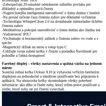
technológia Sonic Tech
-Zabezpečujú 20-násobné odstránenie zubného povlaku pre
dôkladný a optimálny pocit čistoty
-Najprecíznejšia inteligentná starostlivosť o ústnu dutinu v histórii
-Na presné určenie času čistenia zubov pre dôkladné vyčistenie
-Technológia WhisperClean 2.0 na dosiahnutie mimoriadne tichého
čistenia zubov
-Meditatívna a pokojná starostlivosť o ústnu dutinu ako žiadna iná
-Vodotesnosť IPX7
-Vychutnajte si bezstarostný zážitok z čistenia zubov vo vode a v
sprche
-Magnetický držiak na stenu a vstup typu C
-Udržujte svoju zubnú kefku v čistote a poriadku Navrhnuté pre
pohodlie a ľahkú dostupnosť
Farebný displej – všetky nastavenia a spätná väzba na jednom
mieste
Sonická zubná kefka Oclean X10 je vybavená veľkým farebným
displejom na jednoduché a intuitívne používanie bez pripojenia k
aplikácii. Na obrazovke kefky skontrolujete všetky potrebné
informácie: ako dlho si čistíte zuby, ktorý režim práve používate a
zistíte, ktoré zuby ste pri čistení vynechali.