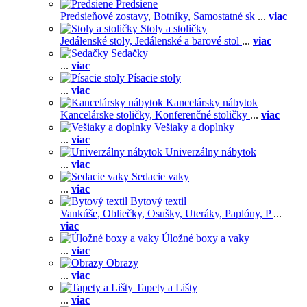
Predsiene
Predsieňové zostavy,
Botníky,
Samostatné sk
...
viac
Stoly a stoličky
Jedálenské stoly,
Jedálenské a barové stol
...
viac
Sedačky
...
viac
Písacie stoly
...
viac
Kancelársky nábytok
Kancelárske stoličky,
Konferenčné stoličky
...
viac
Vešiaky a doplnky
...
viac
Univerzálny nábytok
...
viac
Sedacie vaky
...
viac
Bytový textil
Vankúše,
Obliečky,
Osušky,
Uteráky,
Paplóny,
P
...
viac
Úložné boxy a vaky
...
viac
Obrazy
...
viac
Tapety a Lišty
...
viac