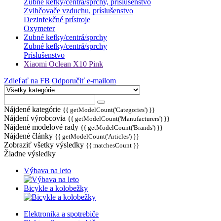
Zubné kefky/centrá/sprchy, prislušenstvo
Zvlhčovače vzduchu, príslušenstvo
Dezinfekčné prístroje
Oxymeter
Zubné kefky/centrá/sprchy
Zubné kefky/centrá/sprchy
Príslušenstvo
Xiaomi Oclean X10 Pink
Zdieľať na FB
Odporučiť e-mailom
Nájdené kategórie
{{ getModelCount('Categories') }}
Nájdení výrobcovia
{{ getModelCount('Manufacturers') }}
Nájdené modelové rady
{{ getModelCount('Brands') }}
Nájdené články
{{ getModelCount('Articles') }}
Zobraziť všetky výsledky
{{ matchesCount }}
Žiadne výsledky
Výbava na leto
Bicykle a kolobežky
Elektronika a spotrebiče