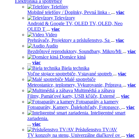
Elektronika a spotrebiče
Telefóny
Mobilné telefóny / Doplnky,
Pevná linka -
...
viac
Televízory
Android & Google TV,
OLED TV,
QLED, Neo
QLED T
...
viac
Video
Prehrávače,
Projektory a príslušenstvo,
Sa
...
viac
Audio
Bezdrôtové reproduktory,
Soundbary,
Mikro/Mi
...
viac
Domáce kiná
...
viac
Biela technika
Voľne stojace spotrebiče,
Vstavané spotreb
...
viac
Malé spotrebiče
Meteostanice, teplomery,
Vykurovanie,
Príprava
...
viac
Multimédiá a zábava
Filmy,
Pamäťové karty,
USB kľúče,
Externé
...
viac
Fotoaparáty a kamery
Fotoaparáty,
Kamery,
Ďalekohľady,
Fotopasce,
...
viac
Inteligentné smart
zariadenia.
...
viac
Príslušenstvo TV/AV
TV konzoly na stenu,
Univerzálne diaľkové ov
...
viac