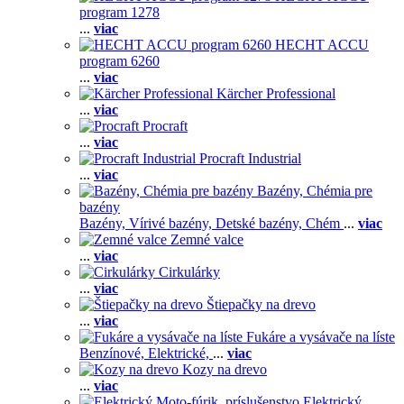
program 1278
...
viac
HECHT ACCU
program 6260
...
viac
Kärcher Professional
...
viac
Procraft
...
viac
Procraft Industrial
...
viac
Bazény, Chémia pre
bazény
Bazény,
Vírivé bazény,
Detské bazény,
Chém
...
viac
Zemné valce
...
viac
Cirkulárky
...
viac
Štiepačky na drevo
...
viac
Fukáre a vysávače na líste
Benzínové,
Elektrické,
...
viac
Kozy na drevo
...
viac
Elektrický