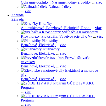
Ochranné doplnky ,
Nástenné hodiny a budíky
...
viac
Náhradné diely
...
viac
Záhrada
Záhrada
Kosačky
Akumulátorové,
Benzínové,
Elektrické,
Robot
...
viac
Vyžínače a Krovinorezy
Krovinorezy,
Plotostrihy,
Vyvetvovacie píly,
Vy
...
viac
Plotostrihy
Benzínové,
Elektrické,
...
viac
Kultivátory
Benzínové,
Elektrické,
...
viac
Prevzdušňovače
trávnikov
Benzínové,
Elektrické,
...
viac
Elektrické a motorové
píly
Benzínové,
Elektrické,
...
viac
GÜDE 12V AKU
Program
...
viac
GÜDE 18V AKU
Program
...
viac