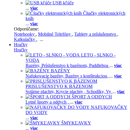
USB kľúče
...
viac
Čítačky elektronických
kníh
...
viac
Odporúčame:
Notebooky
,
Mobilné Telefóny
,
Tablety a príslušenstvo
,
Kalkulačky
, ...
Hračky
Hračky
LETO - SLNKO -
VODA
Bazény,
Príslušenstvo k bazénom,
Paddleboa
...
viac
BAZÉNY
Nafukovacie bazény,
Bazény s konštrukciou,
...
viac
PRISLUŠENSTVO K BÁZENOM
Solárne plachty,
Krycie plachty ,
Schodíky,
Vy
...
viac
ŠPORT A ODDYCH
Letné športy a oddych ,
...
viac
NAFUKOVAČKY
DO VODY
...
viac
ŠMYKĽAVKY
...
viac