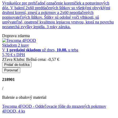
Vynikajúce pre prehľadné označenie koreničiek a potravinových
dóz. V balení 2x60 predtlačených štítkov so všetkými obvyklými
druhmi korení, zmesí a pokrmov a 2x60 nepotlačených
popisovateľných štítkov. Štítky sú odolné voči vlhkosti, sú
umývateľné, opatrené kvalitnou lepiacou vrstvou, ktorá na povrchu
nezanechá zvyšky lepidla. 3 roky záruka.
Doprava zdarma
Skladom 2 kusy
V
1 predajni
skladom
už dnes,
10.08.
u teba
5,70 €
s DPH
Zľava Klubu:
Bežná cena:
-0,57 €
Pridať do košíka
Porovnať
218901
/
Balenie a obalový material
Tescoma 4FOOD
- Oddeľovacie fólie do mrazených pokrmov
4FOOD, 4 ks