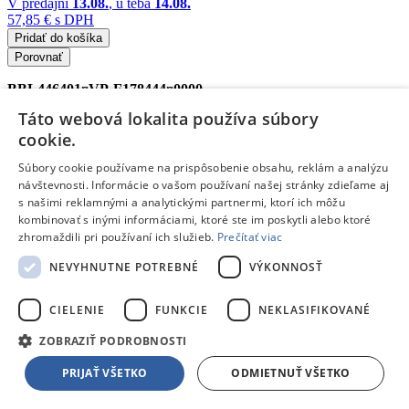
V predajni
13.08.
, u teba
14.08.
57,85 €
s DPH
Pridať do košíka
Porovnať
BBL446401¤VP-F178444¤0000
Táto webová lokalita používa súbory
/
cookie.
veľkosť 4 (7-18 kg)
Súbory cookie používame na prispôsobenie obsahu, reklám a analýzu
4x HUGGIES® Plienky jednorázové Extra Care 4 (8-14 kg) 33 ks
návštevnosti. Informácie o vašom používaní našej stránky zdieľame aj
Doprava zdarma
s našimi reklamnými a analytickými partnermi, ktorí ich môžu
kombinovať s inými informáciami, ktoré ste im poskytli alebo ktoré
zhromaždili pri používaní ich služieb.
Prečítať viac
Dostupný
V predajni
13.08.
, u teba
14.08.
NEVYHNUTNE POTREBNÉ
VÝKONNOSŤ
75,96 €
s DPH
Pridať do košíka
CIELENIE
FUNKCIE
NEKLASIFIKOVANÉ
Porovnať
ZOBRAZIŤ PODROBNOSTI
BBL446401¤VP-F171076¤0000
PRIJAŤ VŠETKO
ODMIETNUŤ VŠETKO
/