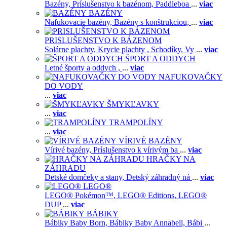
Bazény,
Príslušenstvo k bazénom,
Paddleboa
...
viac
BAZÉNY
Nafukovacie bazény,
Bazény s konštrukciou,
...
viac
PRISLUŠENSTVO K BÁZENOM
Solárne plachty,
Krycie plachty ,
Schodíky,
Vy
...
viac
ŠPORT A ODDYCH
Letné športy a oddych ,
...
viac
NAFUKOVAČKY
DO VODY
...
viac
ŠMYKĽAVKY
...
viac
TRAMPOLÍNY
...
viac
VÍRIVÉ BAZÉNY
Vírivé bazény,
Príslušenstvo k vírivým ba
...
viac
HRAČKY NA
ZÁHRADU
Detské domčeky a stany,
Detský záhradný ná
...
viac
LEGO®
LEGO® Pokémon™,
LEGO® Editions,
LEGO®
DUP
...
viac
BÁBIKY
Bábiky Baby Born,
Bábiky Baby Annabell,
Bábi
...