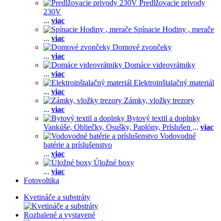
Predlžovacie prívody
230V
...
viac
Spínacie Hodiny , merače
...
viac
Domové zvončeky
...
viac
Domáce videovrátniky
...
viac
Elektroinštalačný materiál
...
viac
Zámky, vložky trezory
...
viac
Bytový textil a doplnky
Vankúše,
Obliečky,
Osušky,
Paplóny,
Príslušen
...
viac
Vodovodné
batérie a príslušenstvo
...
viac
Úložné boxy
...
viac
Fotovoltika
Kvetináče a substráty
Rozbalené a vystavené