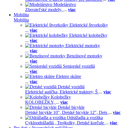
Modelárstvo
Zberateľské modely,
...
viac
Mobilita
Mobilita
Elektrické štvorkolky
...
viac
Elektrické kolobežky
...
viac
Elektrické motorky
...
viac
Benzínové motorky
...
viac
Seniorské vozidlá
...
viac
Elektro skútre
...
viac
Detské vozidlá
Elektrické autíčka,
Elektrické traktory,
Š
...
viac
Kolobežky
KOLOBEŽKY,
...
viac
Detské bicykle
Detské bicykle 10",
Detské bicykle 12",
Dets
...
viac
Odrážadla a vozítka
Cykloodrážadlá ,
Trojkolky,
Detské korčule
...
viac
Pre deti a štvornohých miláčikov