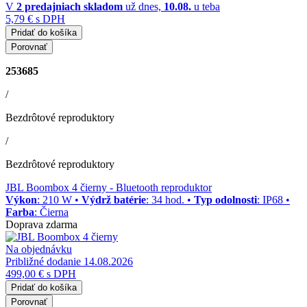
V
2 predajniach
skladom
už dnes,
10.08.
u teba
5,79 €
s DPH
Pridať do košíka
Porovnať
253685
/
Bezdrôtové reproduktory
/
Bezdrôtové reproduktory
JBL Boombox 4 čierny
- Bluetooth reproduktor
Výkon
: 210 W •
Výdrž batérie
: 34 hod. •
Typ odolnosti
: IP68 •
Farba
: Čierna
Doprava zdarma
Na objednávku
Približné dodanie 14.08.2026
499,00 €
s DPH
Pridať do košíka
Porovnať