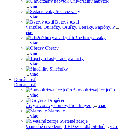
Univerzálny nábytok
...
viac
Sedacie vaky
...
viac
Bytový textil
Vankúše,
Obliečky,
Osušky,
Uteráky,
Paplóny,
P
...
viac
Úložné boxy a vaky
...
viac
Obrazy
...
viac
Tapety a Lišty
...
viac
Slnečníky
...
viac
Domácnosť
Domácnosť
Samoohrievajúce jedlo
...
viac
Drogéria
Čistý a voňavý domov,
Proti hmyzu,
...
viac
Žiarovky
...
viac
Svetelné zdroje
Vianočné osvetlenie,
LED svietidlá,
Stolné
...
viac