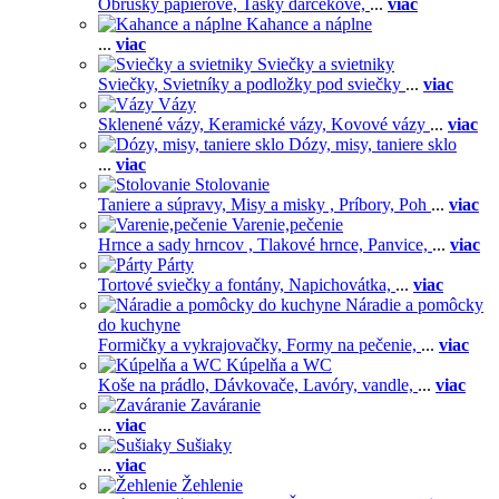
Obrúsky papierové,
Tašky darčekové,
...
viac
Kahance a náplne
...
viac
Sviečky a svietniky
Sviečky,
Svietníky a podložky pod sviečky
...
viac
Vázy
Sklenené vázy,
Keramické vázy,
Kovové vázy
...
viac
Dózy, misy, taniere sklo
...
viac
Stolovanie
Taniere a súpravy,
Misy a misky ,
Príbory,
Poh
...
viac
Varenie,pečenie
Hrnce a sady hrncov ,
Tlakové hrnce,
Panvice,
...
viac
Párty
Tortové sviečky a fontány,
Napichovátka,
...
viac
Náradie a pomôcky
do kuchyne
Formičky a vykrajovačky,
Formy na pečenie,
...
viac
Kúpelňa a WC
Koše na prádlo,
Dávkovače,
Lavóry, vandle,
...
viac
Zaváranie
...
viac
Sušiaky
...
viac
Žehlenie