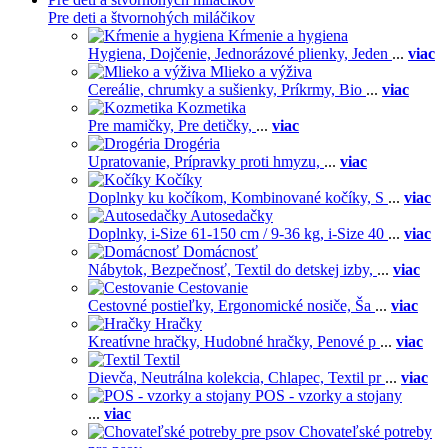
Pre deti a štvornohých miláčikov
Kŕmenie a hygiena
Hygiena,
Dojčenie,
Jednorázové plienky,
Jeden
...
viac
Mlieko a výživa
Cereálie, chrumky a sušienky,
Príkrmy,
Bio
...
viac
Kozmetika
Pre mamičky,
Pre detičky,
...
viac
Drogéria
Upratovanie,
Prípravky proti hmyzu,
...
viac
Kočíky
Doplnky ku kočíkom,
Kombinované kočíky,
S
...
viac
Autosedačky
Doplnky,
i-Size 61-150 cm / 9-36 kg,
i-Size 40
...
viac
Domácnosť
Nábytok,
Bezpečnosť,
Textil do detskej izby,
...
viac
Cestovanie
Cestovné postieľky,
Ergonomické nosiče,
Ša
...
viac
Hračky
Kreatívne hračky,
Hudobné hračky,
Penové p
...
viac
Textil
Dievča,
Neutrálna kolekcia,
Chlapec,
Textil pr
...
viac
POS - vzorky a stojany
...
viac
Chovateľské potreby