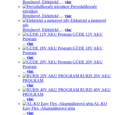
Benzínové,
Elektrické,
...
viac
Prevzdušňovače
trávnikov
Benzínové,
Elektrické,
...
viac
Elektrické a motorové
píly
Benzínové,
Elektrické,
...
viac
GÜDE 12V AKU
Program
...
viac
GÜDE 18V AKU
Program
...
viac
GÜDE 20V AKU
Program
...
viac
RURIS 20V AKU
PROGRAM
...
viac
RURIS 40V AKU
PROGRAM
...
viac
AL-KO
Easy Flex -Akumulátorová séria
...
viac