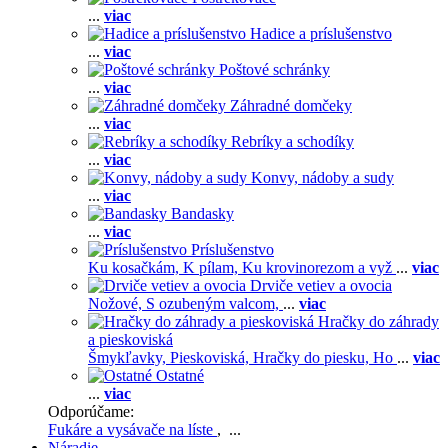
...
viac
Hadice a príslušenstvo
...
viac
Poštové schránky
...
viac
Záhradné domčeky
...
viac
Rebríky a schodíky
...
viac
Konvy, nádoby a sudy
...
viac
Bandasky
...
viac
Príslušenstvo
Ku kosačkám,
K pílam,
Ku krovinorezom a vyž
...
viac
Drviče vetiev a ovocia
Nožové,
S ozubeným valcom,
...
viac
Hračky do záhrady
a pieskoviská
Šmykľavky,
Pieskoviská,
Hračky do piesku,
Ho
...
viac
Ostatné
...
viac
Odporúčame:
Fukáre a vysávače na líste
, ...
Náradie