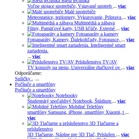
Biela technika
Voľne stojace spotrebiče,
Vstavané spotreb
...
viac
Malé spotrebiče
Meteostanice, teplomery,
Vykurovanie,
Príprava
...
viac
Multimédiá a zábava
Filmy,
Pamäťové karty,
USB kľúče,
Externé
...
viac
Fotoaparáty a kamery
Fotoaparáty,
Kamery,
Ďalekohľady,
Fotopasce,
...
viac
Inteligentné smart
zariadenia.
...
viac
Príslušenstvo TV/AV
TV konzoly na stenu,
Univerzálne diaľkové ov
...
viac
Odporúčame:
Sušičky
, ...
Počítače a smartfóny
Počítače a smartfóny
Notebooky
Študentský spoľahlivý Notebook,
Štúdium
...
viac
Mobilné Telefóny
smartfóny Samsung,
iPhone,
smartfóny Xiaomi,
t
...
viac
3D Tlačiarne a
príslušenstvo
3D Tlačiarne,
Náplne pre 3D Tlač,
Príslušen
...
viac