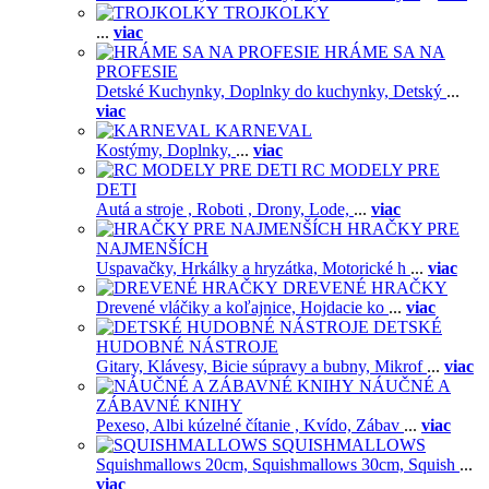
TROJKOLKY
...
viac
HRÁME SA NA
PROFESIE
Detské Kuchynky,
Doplnky do kuchynky,
Detský
...
viac
KARNEVAL
Kostýmy,
Doplnky,
...
viac
RC MODELY PRE
DETI
Autá a stroje ,
Roboti ,
Drony,
Lode,
...
viac
HRAČKY PRE
NAJMENŠÍCH
Uspavačky,
Hrkálky a hryzátka,
Motorické h
...
viac
DREVENÉ HRAČKY
Drevené vláčiky a koľajnice,
Hojdacie ko
...
viac
DETSKÉ
HUDOBNÉ NÁSTROJE
Gitary,
Klávesy,
Bicie súpravy a bubny,
Mikrof
...
viac
NÁUČNÉ A
ZÁBAVNÉ KNIHY
Pexeso,
Albi kúzelné čítanie ,
Kvído,
Zábav
...
viac
SQUISHMALLOWS
Squishmallows 20cm,
Squishmallows 30cm,
Squish
...
viac