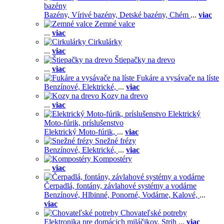
bazény
Bazény,
Vírivé bazény,
Detské bazény,
Chém
...
viac
Zemné valce
...
viac
Cirkulárky
...
viac
Štiepačky na drevo
...
viac
Fukáre a vysávače na líste
Benzínové,
Elektrické,
...
viac
Kozy na drevo
...
viac
Elektrický
Moto-fúrik, príslušenstvo
Elektrický Moto-fúrik,
...
viac
Snežné frézy
Benzínové,
Elektrické,
...
viac
Kompostéry
...
viac
Čerpadlá, fontány, závlahové systémy a vodárne
Benzínové,
Hlbinné,
Ponorné,
Vodárne,
Kalové,
...
viac
Chovateľské potreby
Elektronika pre domácich miláčikov,
Strih
...
viac