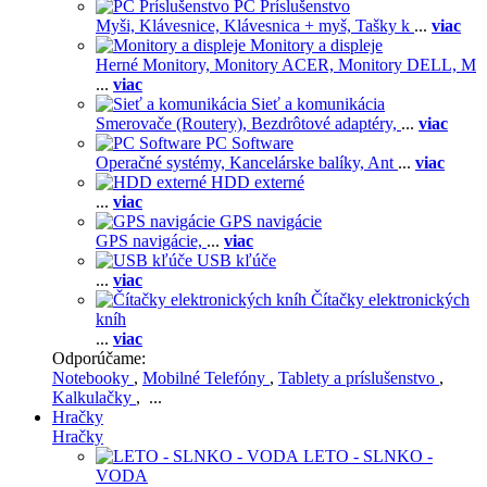
PC Príslušenstvo
Myši,
Klávesnice,
Klávesnica + myš,
Tašky k
...
viac
Monitory a displeje
Herné Monitory,
Monitory ACER,
Monitory DELL,
M
...
viac
Sieť a komunikácia
Smerovače (Routery),
Bezdrôtové adaptéry,
...
viac
PC Software
Operačné systémy,
Kancelárske balíky,
Ant
...
viac
HDD externé
...
viac
GPS navigácie
GPS navigácie,
...
viac
USB kľúče
...
viac
Čítačky elektronických
kníh
...
viac
Odporúčame:
Notebooky
,
Mobilné Telefóny
,
Tablety a príslušenstvo
,
Kalkulačky
, ...
Hračky
Hračky
LETO - SLNKO -
VODA