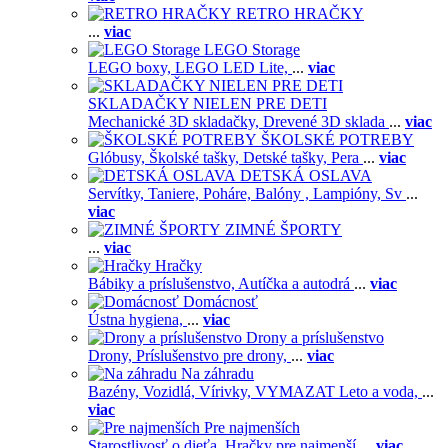
RETRO HRAČKY
...
viac
LEGO Storage
LEGO boxy,
LEGO LED Lite,
...
viac
SKLADAČKY NIELEN PRE DETI
Mechanické 3D skladačky,
Drevené 3D sklada
...
viac
ŠKOLSKÉ POTREBY
Glóbusy,
Školské tašky,
Detské tašky,
Pera
...
viac
DETSKÁ OSLAVA
Servítky,
Taniere,
Poháre,
Balóny ,
Lampióny,
Sv
...
viac
ZIMNÉ ŠPORTY
...
viac
Hračky
Bábiky a príslušenstvo,
Autíčka a autodrá
...
viac
Domácnosť
Ústna hygiena,
...
viac
Drony a príslušenstvo
Drony,
Príslušenstvo pre drony,
...
viac
Na záhradu
Bazény,
Vozidlá,
Vírivky,
VYMAZAT Leto a voda,
...
viac
Pre najmenších
Starostlivosť o dieťa,
Hračky pre najmenší
...
viac