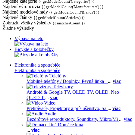
Nájdené kategórie
{{ getModelCount('Categories') }}
Nájdení výrobcovia
{{ getModelCount('Manufacturers') }}
Nájdené modelové rady
{{ getModelCount('Brands') }}
Nájdené články
{{ getModelCount('Articles') }}
Zobraziť všetky výsledky
{{ matchesCount }}
Žiadne výsledky
Výbava na leto
Bicykle a kolobežky
Elektronika a spotrebiče
Elektronika a spotrebiče
Telefóny
Mobilné telefóny / Doplnky,
Pevná linka -
...
viac
Televízory
Android & Google TV,
OLED TV,
QLED, Neo
QLED T
...
viac
Video
Prehrávače,
Projektory a príslušenstvo,
Sa
...
viac
Audio
Bezdrôtové reproduktory,
Soundbary,
Mikro/Mi
...
viac
Domáce kiná
...
viac