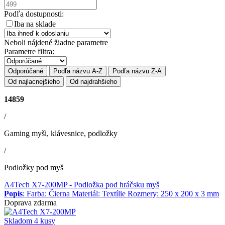
Podľa dostupnosti:
Iba na sklade
Neboli nájdené žiadne parametre
Parametre filtra:
Odporúčané
Podľa názvu A-Z
Podľa názvu Z-A
Od najlacnejšieho
Od najdrahšieho
14859
/
Gaming myši, klávesnice, podložky
/
Podložky pod myš
A4Tech X7-200MP
- Podložka pod hráčsku myš
Popis
: Farba: Čierna Materiál: Textílie Rozmery: 250 x 200 x 3 mm
Doprava zdarma
Skladom 4 kusy