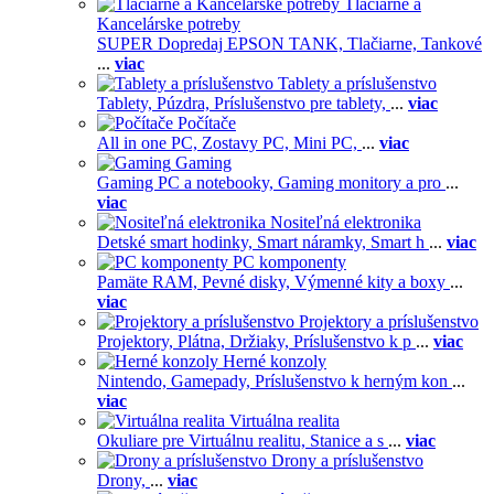
Tlačiarne a
Kancelárske potreby
SUPER Dopredaj EPSON TANK,
Tlačiarne,
Tankové
...
viac
Tablety a príslušenstvo
Tablety,
Púzdra,
Príslušenstvo pre tablety,
...
viac
Počítače
All in one PC,
Zostavy PC,
Mini PC,
...
viac
Gaming
Gaming PC a notebooky,
Gaming monitory a pro
...
viac
Nositeľná elektronika
Detské smart hodinky,
Smart náramky,
Smart h
...
viac
PC komponenty
Pamäte RAM,
Pevné disky,
Výmenné kity a boxy
...
viac
Projektory a príslušenstvo
Projektory,
Plátna,
Držiaky,
Príslušenstvo k p
...
viac
Herné konzoly
Nintendo,
Gamepady,
Príslušenstvo k herným kon
...
viac
Virtuálna realita
Okuliare pre Virtuálnu realitu,
Stanice a s
...
viac
Drony a príslušenstvo
Drony,
...
viac