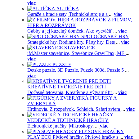
viac
AUTÍČKA
Garáže a hracie sety,
Technické stroje a a
...
viac
Z FILMOV,
HIER A ROZPRÁVOK
Gabby a jej kúzelný domček,
Ako vycvičiť
...
viac
SPOLOČENSKÉ HRY
Strategické hry,
Rodinné hry,
Párty hry,
Dets
...
viac
STAVEBNICE
iM.Master stavebnice,
Stavebnice GraviTrax,
ME
...
viac
PUZZLE
Detské puzzle,
3D Puzzle,
Puzzle 300d,
Puzzle 5
...
viac
KREATÍVNE TVORENIE PRE DETI
Dočasné tetovania,
Kreatívne a výtvarné hr
...
viac
FIGÚRKY A
ZVIERATKÁ
Hrdinovia,
Z rozprávok,
Schleich,
Safari zviera
...
viac
VEDECKÉ A TECHNICKÉ HRAČKY
Elektronické hračky,
Mikroskopy,
...
viac
PLYŠOVÉ HRAČKY
PLAY ECO Plyšové hračky,
Plyšové hračky s
...
viac