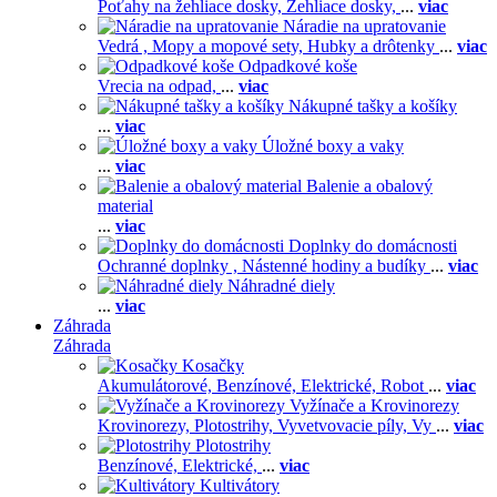
Poťahy na žehliace dosky,
Žehliace dosky,
...
viac
Náradie na upratovanie
Vedrá ,
Mopy a mopové sety,
Hubky a drôtenky
...
viac
Odpadkové koše
Vrecia na odpad,
...
viac
Nákupné tašky a košíky
...
viac
Úložné boxy a vaky
...
viac
Balenie a obalový
material
...
viac
Doplnky do domácnosti
Ochranné doplnky ,
Nástenné hodiny a budíky
...
viac
Náhradné diely
...
viac
Záhrada
Záhrada
Kosačky
Akumulátorové,
Benzínové,
Elektrické,
Robot
...
viac
Vyžínače a Krovinorezy
Krovinorezy,
Plotostrihy,
Vyvetvovacie píly,
Vy
...
viac
Plotostrihy
Benzínové,
Elektrické,
...
viac
Kultivátory