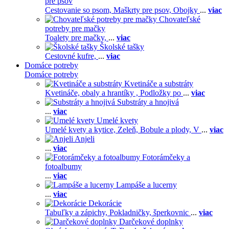
pre psov
Cestovanie so psom,
Maškrty pre psov,
Obojky
...
viac
Chovateľské
potreby pre mačky
Toalety pre mačky,
...
viac
Školské tašky
Cestovné kufre,
...
viac
Domáce potreby
Domáce potreby
Kvetináče a substráty
Kvetináče, obaly a hrantíky ,
Podložky po
...
viac
Substráty a hnojivá
...
viac
Umelé kvety
Umelé kvety a kytice,
Zeleň,
Bobule a plody,
V
...
viac
Anjeli
...
viac
Fotorámčeky a
fotoalbumy
...
viac
Lampáše a lucerny
...
viac
Dekorácie
Tabuľky a zápichy,
Pokladničky, šperkovnic
...
viac
Darčekové doplnky