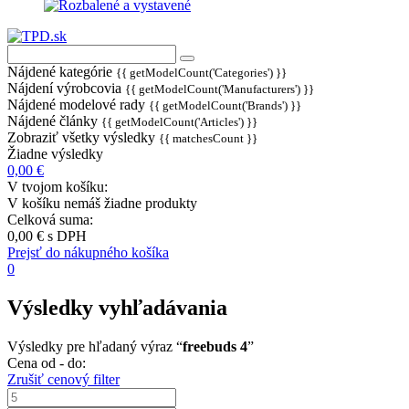
Nájdené kategórie
{{ getModelCount('Categories') }}
Nájdení výrobcovia
{{ getModelCount('Manufacturers') }}
Nájdené modelové rady
{{ getModelCount('Brands') }}
Nájdené články
{{ getModelCount('Articles') }}
Zobraziť všetky výsledky
{{ matchesCount }}
Žiadne výsledky
0,00 €
V tvojom košíku:
V košíku nemáš žiadne produkty
Celková suma:
0,00 €
s DPH
Prejsť do nákupného košíka
0
Výsledky vyhľadávania
Výsledky pre hľadaný výraz “
freebuds 4
”
Cena od - do:
Zrušiť cenový filter