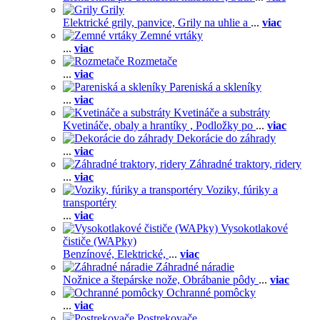
Grily
Elektrické grily, panvice,
Grily na uhlie a
...
viac
Zemné vrtáky
...
viac
Rozmetače
...
viac
Pareniská a skleníky
...
viac
Kvetináče a substráty
Kvetináče, obaly a hrantíky ,
Podložky po
...
viac
Dekorácie do záhrady
...
viac
Záhradné traktory, ridery
...
viac
Voziky, fúriky a
transportéry
...
viac
Vysokotlakové
čističe (WAPky)
Benzínové,
Elektrické,
...
viac
Záhradné náradie
Nožnice a štepárske nože,
Obrábanie pôdy
...
viac
Ochranné pomôcky
...
viac
Postrekovače