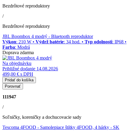
Bezdrôtové reproduktory
/
Bezdrôtové reproduktory
JBL Boombox 4 modrý
- Bluetooth reproduktor
Výkon
: 210 W •
Výdrž batérie
: 34 hod. •
Typ odolnosti
: IP68 •
Farba
: Modrá
Doprava zdarma
Na objednávku
Približné dodanie 14.08.2026
499,00 €
s DPH
Pridať do košíka
Porovnať
111947
/
Soľničky, koreničky a dochucovacie sady
Tescoma 4FOOD
- Samolepiace štítky 4FOOD, 4 hárky - SK