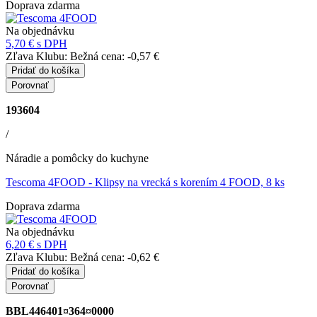
Doprava zdarma
Na objednávku
5,70 €
s DPH
Zľava Klubu:
Bežná cena:
-0,57 €
Pridať do košíka
Porovnať
193604
/
Náradie a pomôcky do kuchyne
Tescoma 4FOOD
- Klipsy na vrecká s korením 4 FOOD, 8 ks
Doprava zdarma
Na objednávku
6,20 €
s DPH
Zľava Klubu:
Bežná cena:
-0,62 €
Pridať do košíka
Porovnať
BBL446401¤364¤0000