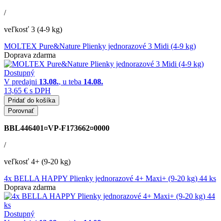
/
veľkosť 3 (4-9 kg)
MOLTEX Pure&Nature Plienky jednorazové 3 Midi (4-9 kg)
Doprava zdarma
Dostupný
V predajni
13.08.
, u teba
14.08.
13,65 €
s DPH
Pridať do košíka
Porovnať
BBL446401¤VP-F173662¤0000
/
veľkosť 4+ (9-20 kg)
4x BELLA HAPPY Plienky jednorazové 4+ Maxi+ (9-20 kg) 44 ks
Doprava zdarma
Dostupný