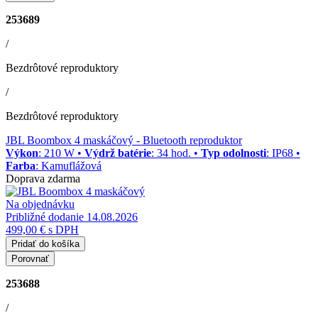
253689
/
Bezdrôtové reproduktory
/
Bezdrôtové reproduktory
JBL Boombox 4 maskáčový
- Bluetooth reproduktor
Výkon
: 210 W •
Výdrž batérie
: 34 hod. •
Typ odolnosti
: IP68 •
Farba
: Kamuflážová
Doprava zdarma
Na objednávku
Približné dodanie 14.08.2026
499,00 €
s DPH
Pridať do košíka
Porovnať
253688
/