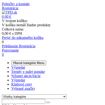
Pobočky a kontakt
Registrácia
0,00 €
V tvojom košíku:
V košíku nemáš žiadne produkty
Celková suma:
0,00 €
s DPH
Prejsť do nákupného košíka
0
Prihlásenie
Registrácia
Porovnanie
0
Hlavné kategórie
Menu
Výpredaj
Trendy v našej ponuke
%
Super akcie
Akcie
Výpredaj
Klubové ceny
Vybrané značky