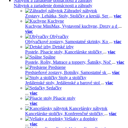
Nábytok a zariadenie domácnosti a záhrady
Nábytok a zariadenie domácnosti a záhrady
Záhradný nábytok
Zostavy,
Lehátka,
Stoly,
Stoličky a kreslá,
Ser
...
viac
Kuchyne
Kuchyne MiniMax,
Vystavené kuchyne,
Drezy a d
...
viac
Obývačky
Obývačkové zostavy,
Samostatné skrinky,
Ko
...
viac
Detské izby
Postele,
Písacie stoly,
Kancelárske stoličky
...
viac
Spálne
Postele,
Rošty,
Matrace a toppery,
Šatníky,
Noč
...
viac
Predsiene
Predsieňové zostavy,
Botníky,
Samostatné sk
...
viac
Stoly a stoličky
Jedálenské stoly,
Jedálenské a barové stol
...
viac
Sedačky
...
viac
Písacie stoly
...
viac
Kancelársky nábytok
Kancelárske stoličky,
Konferenčné stoličky
...
viac
Vešiaky a doplnky
...
viac