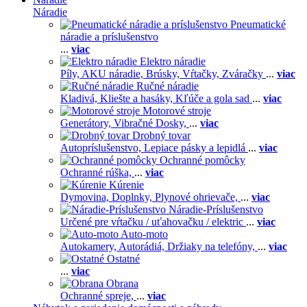
Náradie
Pneumatické
náradie a príslušenstvo
...
viac
Elektro náradie
Píly,
AKU náradie,
Brúsky,
Vŕtačky,
Zváračky
...
viac
Ručné náradie
Kladivá,
Kliešte a hasáky,
Kľúče a gola sad
...
viac
Motorové stroje
Generátory,
Vibračné Dosky,
...
viac
Drobný tovar
Autopríslušenstvo,
Lepiace pásky a lepidlá
...
viac
Ochranné pomôcky
Ochranné rúška,
...
viac
Kúrenie
Dymovina,
Doplnky,
Plynové ohrievače,
...
viac
Náradie-Príslušenstvo
Určené pre vŕtačku / uťahovačku / elektric
...
viac
Auto-moto
Autokamery,
Autorádiá,
Držiaky na telefóny,
...
viac
Ostatné
...
viac
Obrana
Ochranné spreje,
...
viac