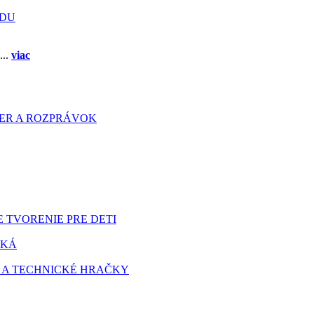
ADU
...
viac
HIER A ROZPRÁVOK
 TVORENIE PRE DETI
TKÁ
 A TECHNICKÉ HRAČKY