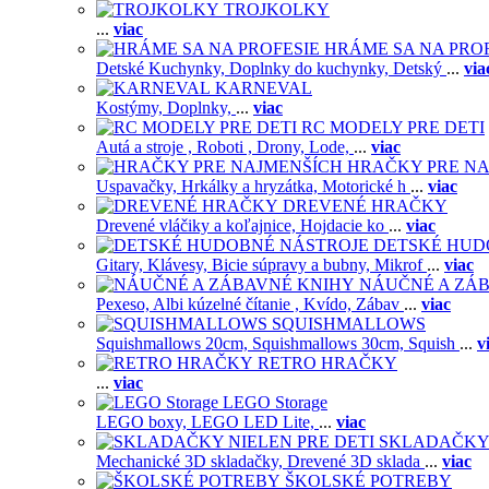
TROJKOLKY
...
viac
HRÁME SA NA PRO
Detské Kuchynky,
Doplnky do kuchynky,
Detský
...
via
KARNEVAL
Kostýmy,
Doplnky,
...
viac
RC MODELY PRE DETI
Autá a stroje ,
Roboti ,
Drony,
Lode,
...
viac
HRAČKY PRE NA
Uspavačky,
Hrkálky a hryzátka,
Motorické h
...
viac
DREVENÉ HRAČKY
Drevené vláčiky a koľajnice,
Hojdacie ko
...
viac
DETSKÉ HUD
Gitary,
Klávesy,
Bicie súpravy a bubny,
Mikrof
...
viac
NÁUČNÉ A ZÁ
Pexeso,
Albi kúzelné čítanie ,
Kvído,
Zábav
...
viac
SQUISHMALLOWS
Squishmallows 20cm,
Squishmallows 30cm,
Squish
...
v
RETRO HRAČKY
...
viac
LEGO Storage
LEGO boxy,
LEGO LED Lite,
...
viac
SKLADAČKY 
Mechanické 3D skladačky,
Drevené 3D sklada
...
viac
ŠKOLSKÉ POTREBY