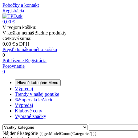
Pobočky a kontakt
Registrácia
0,00 €
V tvojom košíku:
V košíku nemáš žiadne produkty
Celková suma:
0,00 €
s DPH
Prejsť do nákupného košíka
0
Prihlásenie
Registrácia
Porovnanie
0
Hlavné kategórie
Menu
Výpredaj
Trendy v našej ponuke
%
Super akcie
Akcie
Výpredaj
Klubové ceny
Vybrané značky
Nájdené kategórie
{{ getModelCount('Categories') }}