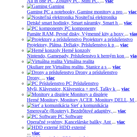
All in one PC,
Zostavy PC,
Mini PC,
...
viac
Gaming
Gaming PC a notebooky,
Gaming monitory a pro
...
viac
Nositeľná elektronika
Detské smart hodinky,
Smart náramky,
Smart h
...
viac
PC komponenty
Pamäte RAM,
Pevné disky,
Výmenné kity a boxy
...
via
Projektory a príslušenstvo
Projektory,
Plátna,
Držiaky,
Príslušenstvo k p
...
viac
Herné konzoly
Nintendo,
Gamepady,
Príslušenstvo k herným kon
...
via
Virtuálna realita
Okuliare pre Virtuálnu realitu,
Stanice a s
...
viac
Drony a príslušenstvo
Drony,
...
viac
PC Príslušenstvo
Myši,
Klávesnice,
Klávesnica + myš,
Tašky k
...
viac
Monitory a displeje
Herné Monitory,
Monitory ACER,
Monitory DELL,
M
.
Sieť a komunikácia
Smerovače (Routery),
Bezdrôtové adaptéry,
...
viac
PC Software
Operačné systémy,
Kancelárske balíky,
Ant
...
viac
HDD externé
...
viac