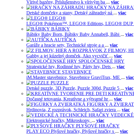
Vírivé bazény,
Príslušenstvo k vírivým ba
...
viac
HRAČKY NA ZÁHR
Detské domčeky a stany,
Detský záhradný ná
...
viac
LEGO®
LEGO® Pokémon™,
LEGO® Editions,
LEGO® DUP
BÁBIKY
Bábiky Baby Born,
Bábiky Baby Annabell,
Bábi
...
viac
AUTÍČKA
Garáže a hracie sety,
Technické stroje a a
...
viac
Z FILMOV, 
Gabby a jej kúzelný domček,
Ako vycvičiť
...
viac
SPOLOČENSKÉ HRY
Strategické hry,
Rodinné hry,
Párty hry,
Dets
...
viac
STAVEBNICE
iM.Master stavebnice,
Stavebnice GraviTrax,
ME
...
viac
PUZZLE
Detské puzzle,
3D Puzzle,
Puzzle 300d,
Puzzle 5
...
viac
KREATÍVNE
Dočasné tetovania,
Kreatívne a výtvarné hr
...
viac
FIGÚRKY A ZVIERA
Hrdinovia,
Z rozprávok,
Schleich,
Safari zviera
...
viac
VEDECKÉ
Elektronické hračky,
Mikroskopy,
...
viac
PLYŠOVÉ HRAČKY
PLAY ECO Plyšové hračky,
Plyšové hračky s
...
viac