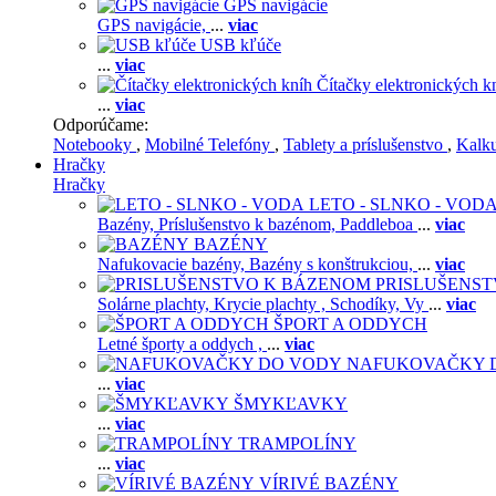
GPS navigácie
GPS navigácie,
...
viac
USB kľúče
...
viac
Čítačky elektronických k
...
viac
Odporúčame:
Notebooky
,
Mobilné Telefóny
,
Tablety a príslušenstvo
,
Kalk
Hračky
Hračky
LETO - SLNKO - VOD
Bazény,
Príslušenstvo k bazénom,
Paddleboa
...
viac
BAZÉNY
Nafukovacie bazény,
Bazény s konštrukciou,
...
viac
PRISLUŠENS
Solárne plachty,
Krycie plachty ,
Schodíky,
Vy
...
viac
ŠPORT A ODDYCH
Letné športy a oddych ,
...
viac
NAFUKOVAČKY 
...
viac
ŠMYKĽAVKY
...
viac
TRAMPOLÍNY
...
viac
VÍRIVÉ BAZÉNY