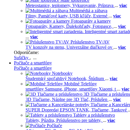
Malé spotrebiče
Meteostanice, teplomery,
Vykurovanie,
Príprava
...
viac
Multimédiá a zábava
Filmy,
Pamäťové karty,
USB kľúče,
Externé
...
viac
Fotoaparáty a kamery
Fotoaparáty,
Kamery,
Ďalekohľady,
Fotopasce,
...
viac
Inteligentné smart zariad
...
viac
Príslušenstvo TV/AV
TV konzoly na stenu,
Univerzálne diaľkové ov
...
viac
Odporúčame:
Sušičky
, ...
Počítače a smartfóny
Počítače a smartfóny
Notebooky
Študentský spoľahlivý Notebook,
Štúdium
...
viac
Mobilné Telefóny
smartfóny Samsung,
iPhone,
smartfóny Xiaomi,
t
...
viac
3D Tlačiarne a príslušen
3D Tlačiarne,
Náplne pre 3D Tlač,
Príslušen
...
viac
Tlačiarne a Kancelár
SUPER Dopredaj EPSON TANK,
Tlačiarne,
Tankové
.
Tablety a príslušenstvo
Tablety,
Púzdra,
Príslušenstvo pre tablety,
...
viac
Počítače