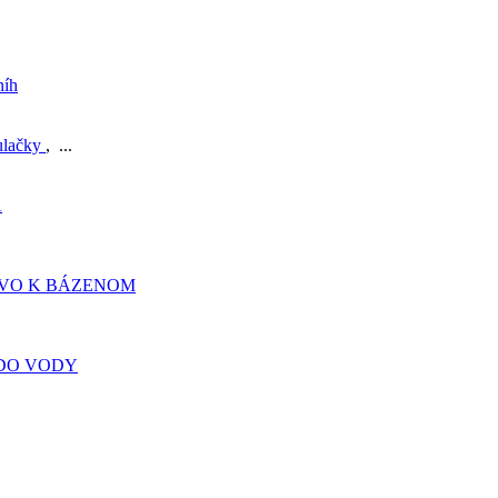
níh
ulačky
, ...
A
TVO K BÁZENOM
DO VODY