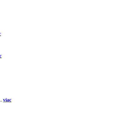
c
c
..
viac