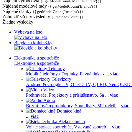
Nájdení výrobcovia
{{ getModelCount('Manufacturers') }}
Nájdené modelové rady
{{ getModelCount('Brands') }}
Nájdené články
{{ getModelCount('Articles') }}
Zobraziť všetky výsledky
{{ matchesCount }}
Žiadne výsledky
Výbava na leto
Bicykle a kolobežky
Elektronika a spotrebiče
Elektronika a spotrebiče
Telefóny
Mobilné telefóny / Doplnky,
Pevná linka -
...
viac
Televízory
Android & Google TV,
OLED TV,
QLED, Neo QLED
Video
Prehrávače,
Projektory a príslušenstvo,
Sa
...
viac
Audio
Bezdrôtové reproduktory,
Soundbary,
Mikro/Mi
...
viac
Domáce kiná
...
viac
Biela technika
Voľne stojace spotrebiče,
Vstavané spotreb
...
viac