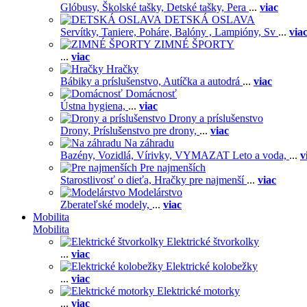
Glóbusy,
Školské tašky,
Detské tašky,
Pera
...
viac
DETSKÁ OSLAVA
Servítky,
Taniere,
Poháre,
Balóny ,
Lampióny,
Sv
...
via
ZIMNÉ ŠPORTY
...
viac
Hračky
Bábiky a príslušenstvo,
Autíčka a autodrá
...
viac
Domácnosť
Ústna hygiena,
...
viac
Drony a príslušenstvo
Drony,
Príslušenstvo pre drony,
...
viac
Na záhradu
Bazény,
Vozidlá,
Vírivky,
VYMAZAT Leto a voda,
...
v
Pre najmenších
Starostlivosť o dieťa,
Hračky pre najmenší
...
viac
Modelárstvo
Zberateľské modely,
...
viac
Mobilita
Mobilita
Elektrické štvorkolky
...
viac
Elektrické kolobežky
...
viac
Elektrické motorky
...
viac