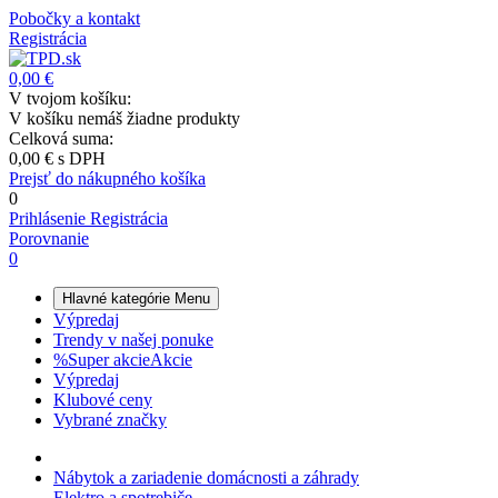
Pobočky a kontakt
Registrácia
0,00 €
V tvojom košíku:
V košíku nemáš žiadne produkty
Celková suma:
0,00 €
s DPH
Prejsť do nákupného košíka
0
Prihlásenie
Registrácia
Porovnanie
0
Hlavné kategórie
Menu
Výpredaj
Trendy v našej ponuke
%
Super akcie
Akcie
Výpredaj
Klubové ceny
Vybrané značky
Nábytok a zariadenie domácnosti a záhrady
Elektro a spotrebiče