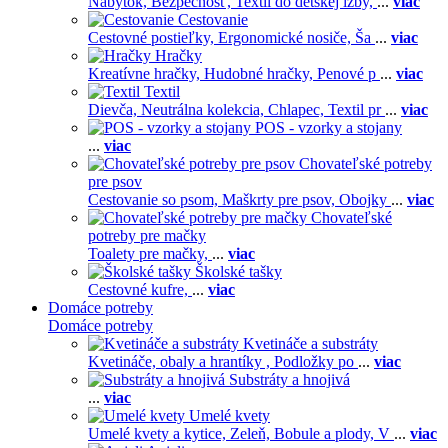
Nábytok,
Bezpečnosť,
Textil do detskej izby,
...
viac
Cestovanie
Cestovné postieľky,
Ergonomické nosiče,
Ša
...
viac
Hračky
Kreatívne hračky,
Hudobné hračky,
Penové p
...
viac
Textil
Dievča,
Neutrálna kolekcia,
Chlapec,
Textil pr
...
viac
POS - vzorky a stojany
...
viac
Chovateľské potreby
pre psov
Cestovanie so psom,
Maškrty pre psov,
Obojky
...
viac
Chovateľské
potreby pre mačky
Toalety pre mačky,
...
viac
Školské tašky
Cestovné kufre,
...
viac
Domáce potreby
Domáce potreby
Kvetináče a substráty
Kvetináče, obaly a hrantíky ,
Podložky po
...
viac
Substráty a hnojivá
...
viac
Umelé kvety
Umelé kvety a kytice,
Zeleň,
Bobule a plody,
V
...
viac