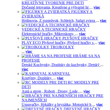
KREATÍVNE TVORENIE PRE DETI
Dočasné tetovania,
Kreatívne a výtvarné hr
...
viac
FIGÚRKY A
ZVIERATKÁ
Hrdinovia,
Z rozprávok,
Schleich,
Safari zviera
...
viac
VEDECKÉ A TECHNICKÉ HRAČKY
Elektronické hračky,
Mikroskopy,
...
viac
PLYŠOVÉ HRAČKY
PLAY ECO Plyšové hračky,
Plyšové hračky s
...
viac
TROJKOLKY
...
viac
HRÁME SA NA
PROFESIE
Detské Kuchynky,
Doplnky do kuchynky,
Detský
...
viac
KARNEVAL
Kostýmy,
Doplnky,
...
viac
RC MODELY PRE
DETI
Autá a stroje ,
Roboti ,
Drony,
Lode,
...
viac
HRAČKY PRE
NAJMENŠÍCH
Uspavačky,
Hrkálky a hryzátka,
Motorické h
...
viac
DREVENÉ HRAČKY