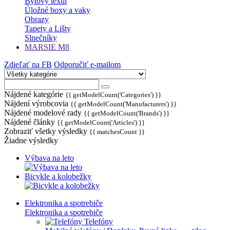
Bytový textil
Úložné boxy a vaky
Obrazy
Tapety a Lišty
Slnečníky
MARSIE M8
Zdieľať na FB
Odporučiť e-mailom
Nájdené kategórie
{{ getModelCount('Categories') }}
Nájdení výrobcovia
{{ getModelCount('Manufacturers') }}
Nájdené modelové rady
{{ getModelCount('Brands') }}
Nájdené články
{{ getModelCount('Articles') }}
Zobraziť všetky výsledky
{{ matchesCount }}
Žiadne výsledky
Výbava na leto
Bicykle a kolobežky
Elektronika a spotrebiče
Elektronika a spotrebiče
Telefóny