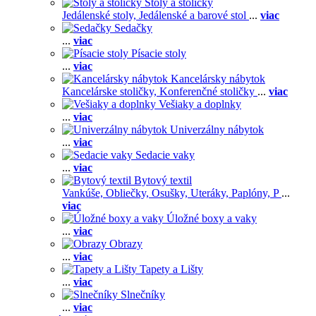
Stoly a stoličky
Jedálenské stoly,
Jedálenské a barové stol
...
viac
Sedačky
...
viac
Písacie stoly
...
viac
Kancelársky nábytok
Kancelárske stoličky,
Konferenčné stoličky
...
viac
Vešiaky a doplnky
...
viac
Univerzálny nábytok
...
viac
Sedacie vaky
...
viac
Bytový textil
Vankúše,
Obliečky,
Osušky,
Uteráky,
Paplóny,
P
...
viac
Úložné boxy a vaky
...
viac
Obrazy
...
viac
Tapety a Lišty
...
viac
Slnečníky
...
viac