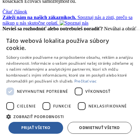
kosačkách Ecovacs samozrejmosťou.
Čítať článok
Záleží nám na našich zákazníkoch.
Spoznaj nás a zisti, prečo sa
nákup u nás skutočne oplatí.
Nevieš sa rozhodnúť alebo potrebuješ poradiť?
Neváhaj a obráť
sa na našich odborníkov, sú tu len pre teba!
Táto webová lokalita používa súbory
Pošli nám e-mail
info@tpd.sk
Navštív naše predajne
Zoznam
predajní
cookie.
Informácie a kontakty
Súbory cookie používame na prispôsobenie obsahu, reklám a analýzu
Informácie a kontakty
návštevnosti. Informácie o vašom používaní našej stránky zdieľame aj
s našimi reklamnými a analytickými partnermi, ktorí ich môžu
O nás
kombinovať s inými informáciami, ktoré ste im poskytli alebo ktoré
Klub TPD Rodina
zhromaždili pri používaní ich služieb.
Prečítať viac
Záruka kvality
Splátkový predaj
NEVYHNUTNE POTREBNÉ
VÝKONNOSŤ
Obchodné podmienky
Reklamácie, sťažnosti
CIELENIE
FUNKCIE
NEKLASIFIKOVANÉ
Odstúpiť od zmluvy tu
Ochrana osobných údajov
ZOBRAZIŤ PODROBNOSTI
Predĺžená záruka a poistenie
Ako nakupovať
PRIJAŤ VŠETKO
ODMIETNUŤ VŠETKO
Predajne a kontakty