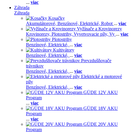
...
viac
Záhrada
Záhrada
Kosačky
Akumulátorové,
Benzínové,
Elektrické,
Robot
...
viac
Vyžínače a Krovinorezy
Krovinorezy,
Plotostrihy,
Vyvetvovacie píly,
Vy
...
viac
Plotostrihy
Benzínové,
Elektrické,
...
viac
Kultivátory
Benzínové,
Elektrické,
...
viac
Prevzdušňovače
trávnikov
Benzínové,
Elektrické,
...
viac
Elektrické a motorové
píly
Benzínové,
Elektrické,
...
viac
GÜDE 12V AKU
Program
...
viac
GÜDE 18V AKU
Program
...
viac
GÜDE 20V AKU
Program