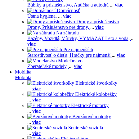
Bábiky a príslušenstvo,
Autíčka a autodrá
...
viac
Domácnosť
Ústna hygiena,
...
viac
Drony a príslušenstvo
Drony,
Príslušenstvo pre drony,
...
viac
Na záhradu
Bazény,
Vozidlá,
Vírivky,
VYMAZAT Leto a voda,
...
viac
Pre najmenších
Starostlivosť o dieťa,
Hračky pre najmenší
...
viac
Modelárstvo
Zberateľské modely,
...
viac
Mobilita
Mobilita
Elektrické štvorkolky
...
viac
Elektrické kolobežky
...
viac
Elektrické motorky
...
viac
Benzínové motorky
...
viac
Seniorské vozidlá
...
viac
Elektro skútre