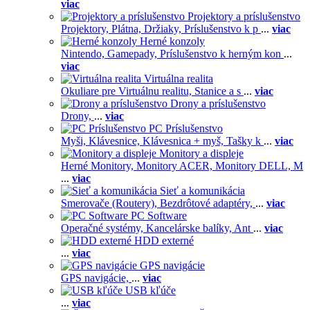
viac
Projektory a príslušenstvo
Projektory,
Plátna,
Držiaky,
Príslušenstvo k p
...
viac
Herné konzoly
Nintendo,
Gamepady,
Príslušenstvo k herným kon
...
viac
Virtuálna realita
Okuliare pre Virtuálnu realitu,
Stanice a s
...
viac
Drony a príslušenstvo
Drony,
...
viac
PC Príslušenstvo
Myši,
Klávesnice,
Klávesnica + myš,
Tašky k
...
viac
Monitory a displeje
Herné Monitory,
Monitory ACER,
Monitory DELL,
M
...
viac
Sieť a komunikácia
Smerovače (Routery),
Bezdrôtové adaptéry,
...
viac
PC Software
Operačné systémy,
Kancelárske balíky,
Ant
...
viac
HDD externé
...
viac
GPS navigácie
GPS navigácie,
...
viac
USB kľúče
...
viac