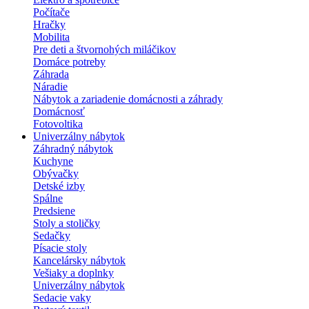
Počítače
Hračky
Mobilita
Pre deti a štvornohých miláčikov
Domáce potreby
Záhrada
Náradie
Nábytok a zariadenie domácnosti a záhrady
Domácnosť
Fotovoltika
Univerzálny nábytok
Záhradný nábytok
Kuchyne
Obývačky
Detské izby
Spálne
Predsiene
Stoly a stoličky
Sedačky
Písacie stoly
Kancelársky nábytok
Vešiaky a doplnky
Univerzálny nábytok
Sedacie vaky