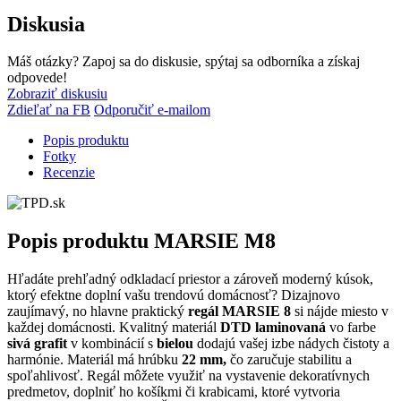
Diskusia
Máš otázky? Zapoj sa do diskusie, spýtaj sa odborníka a získaj
odpovede!
Zobraziť diskusiu
Zdieľať na FB
Odporučiť e-mailom
Popis produktu
Fotky
Recenzie
Popis produktu
MARSIE M8
Hľadáte prehľadný odkladací priestor a zároveň moderný kúsok,
ktorý efektne doplní vašu trendovú domácnosť? Dizajnovo
zaujímavý, no hlavne praktický
regál MARSIE 8
si nájde miesto v
každej domácnosti. Kvalitný materiál
DTD laminovaná
vo farbe
sivá grafit
v kombinácií s
bielou
dodajú vašej izbe nádych čistoty a
harmónie. Materiál má hrúbku
22 mm,
čo zaručuje stabilitu a
spoľahlivosť. Regál môžete využiť na vystavenie dekoratívnych
predmetov, doplniť ho košíkmi či krabicami, ktoré vytvoria