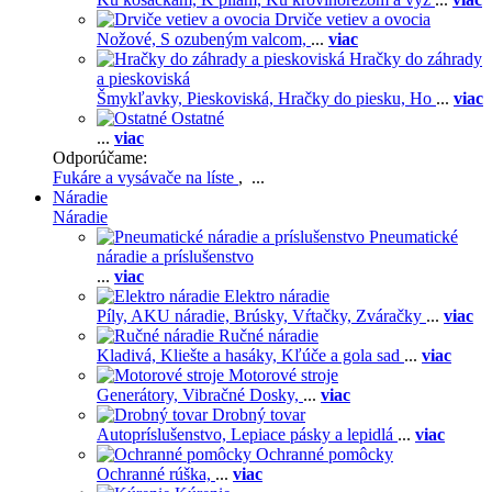
Drviče vetiev a ovocia
Nožové,
S ozubeným valcom,
...
viac
Hračky do záhrady
a pieskoviská
Šmykľavky,
Pieskoviská,
Hračky do piesku,
Ho
...
viac
Ostatné
...
viac
Odporúčame:
Fukáre a vysávače na líste
, ...
Náradie
Náradie
Pneumatické
náradie a príslušenstvo
...
viac
Elektro náradie
Píly,
AKU náradie,
Brúsky,
Vŕtačky,
Zváračky
...
viac
Ručné náradie
Kladivá,
Kliešte a hasáky,
Kľúče a gola sad
...
viac
Motorové stroje
Generátory,
Vibračné Dosky,
...
viac
Drobný tovar
Autopríslušenstvo,
Lepiace pásky a lepidlá
...
viac
Ochranné pomôcky
Ochranné rúška,
...
viac