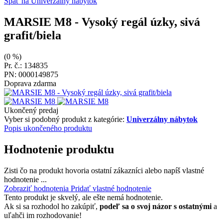
Späť na Univerzálny nábytok
MARSIE M8
- Vysoký regál úzky, sivá
grafit/biela
(0 %)
Pr. č.: 134835
PN: 0000149875
Doprava zdarma
Ukončený predaj
Vyber si podobný produkt z kategórie:
Univerzálny nábytok
Popis ukončeného produktu
Hodnotenie produktu
Zisti čo na produkt hovoria ostatní zákazníci alebo napíš vlastné
hodnotenie ...
Zobraziť hodnotenia
Pridať vlastné hodnotenie
Tento produkt je skvelý, ale ešte nemá hodnotenie.
Ak si sa rozhodol ho zakúpiť,
podeľ sa o svoj názor s ostatnými
a
uľahči im rozhodovanie!