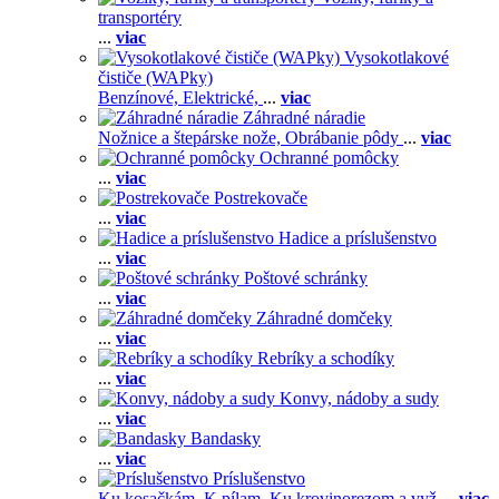
transportéry
...
viac
Vysokotlakové
čističe (WAPky)
Benzínové,
Elektrické,
...
viac
Záhradné náradie
Nožnice a štepárske nože,
Obrábanie pôdy
...
viac
Ochranné pomôcky
...
viac
Postrekovače
...
viac
Hadice a príslušenstvo
...
viac
Poštové schránky
...
viac
Záhradné domčeky
...
viac
Rebríky a schodíky
...
viac
Konvy, nádoby a sudy
...
viac
Bandasky
...
viac
Príslušenstvo
Ku kosačkám,
K pílam,
Ku krovinorezom a vyž
...
viac