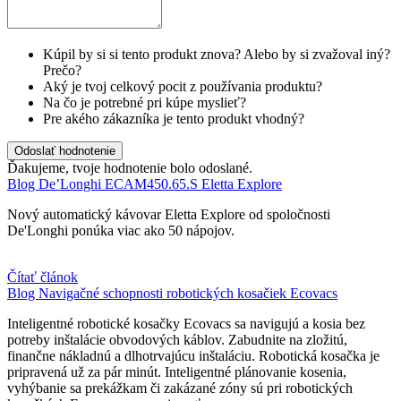
Kúpil by si si tento produkt znova? Alebo by si zvažoval iný?
Prečo?
Aký je tvoj celkový pocit z používania produktu?
Na čo je potrebné pri kúpe myslieť?
Pre akého zákazníka je tento produkt vhodný?
Odoslať hodnotenie
Ďakujeme, tvoje hodnotenie bolo odoslané.
Blog
De’Longhi ECAM450.65.S Eletta Explore
Nový automatický kávovar Eletta Explore od spoločnosti
De'Longhi ponúka viac ako 50 nápojov.
Čítať článok
Blog
Navigačné schopnosti robotických kosačiek Ecovacs
Inteligentné robotické kosačky Ecovacs sa navigujú a kosia bez
potreby inštalácie obvodových káblov. Zabudnite na zložitú,
finančne nákladnú a dlhotrvajúcu inštaláciu. Robotická kosačka je
pripravená už za pár minút. Inteligentné plánovanie kosenia,
vyhýbanie sa prekážkam či zakázané zóny sú pri robotických