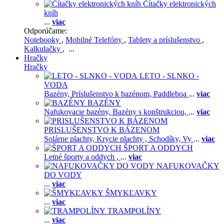
Čítačky elektronických
kníh
...
viac
Odporúčame:
Notebooky
,
Mobilné Telefóny
,
Tablety a príslušenstvo
,
Kalkulačky
, ...
Hračky
Hračky
LETO - SLNKO -
VODA
Bazény,
Príslušenstvo k bazénom,
Paddleboa
...
viac
BAZÉNY
Nafukovacie bazény,
Bazény s konštrukciou,
...
viac
PRISLUŠENSTVO K BÁZENOM
Solárne plachty,
Krycie plachty ,
Schodíky,
Vy
...
viac
ŠPORT A ODDYCH
Letné športy a oddych ,
...
viac
NAFUKOVAČKY
DO VODY
...
viac
ŠMYKĽAVKY
...
viac
TRAMPOLÍNY
...
viac