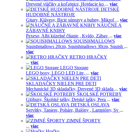
Drevené vláčiky a koľajnice,
Hojdacie ko
...
viac
DETSKÉ
HUDOBNÉ NÁSTROJE
Gitary,
Klávesy,
Bicie súpravy a bubny,
Mikrof
...
viac
NÁUČNÉ A
ZÁBAVNÉ KNIHY
Pexeso,
Albi kúzelné čítanie ,
Kvído,
Zábav
...
viac
SQUISHMALLOWS
Squishmallows 20cm,
Squishmallows 30cm,
Squish
...
viac
RETRO HRAČKY
...
viac
LEGO Storage
LEGO boxy,
LEGO LED Lite,
...
viac
SKLADAČKY NIELEN PRE DETI
Mechanické 3D skladačky,
Drevené 3D sklada
...
viac
ŠKOLSKÉ POTREBY
Glóbusy,
Školské tašky,
Detské tašky,
Pera
...
viac
DETSKÁ OSLAVA
Servítky,
Taniere,
Poháre,
Balóny ,
Lampióny,
Sv
...
viac
ZIMNÉ ŠPORTY
...
viac
Hračky