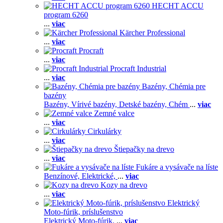
HECHT ACCU
program 6260
...
viac
Kärcher Professional
...
viac
Procraft
...
viac
Procraft Industrial
...
viac
Bazény, Chémia pre
bazény
Bazény,
Vírivé bazény,
Detské bazény,
Chém
...
viac
Zemné valce
...
viac
Cirkulárky
...
viac
Štiepačky na drevo
...
viac
Fukáre a vysávače na líste
Benzínové,
Elektrické,
...
viac
Kozy na drevo
...
viac
Elektrický
Moto-fúrik, príslušenstvo
Elektrický Moto-fúrik,
...
viac