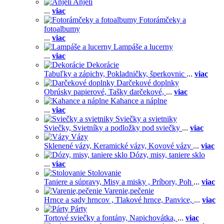
Anjeli
...
viac
Fotorámčeky a
fotoalbumy
...
viac
Lampáše a lucerny
...
viac
Dekorácie
Tabuľky a zápichy,
Pokladničky, šperkovnic
...
viac
Darčekové doplnky
Obrúsky papierové,
Tašky darčekové,
...
viac
Kahance a náplne
...
viac
Sviečky a svietniky
Sviečky,
Svietníky a podložky pod sviečky
...
viac
Vázy
Sklenené vázy,
Keramické vázy,
Kovové vázy
...
viac
Dózy, misy, taniere sklo
...
viac
Stolovanie
Taniere a súpravy,
Misy a misky ,
Príbory,
Poh
...
viac
Varenie,pečenie
Hrnce a sady hrncov ,
Tlakové hrnce,
Panvice,
...
viac
Párty
Tortové sviečky a fontány,
Napichovátka,
...
viac