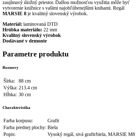
zaujímavý úložný priestor. Ďalšou možnosťou využitia môže byť
vytvorenie knižnice s vašimi najobľúbenejšími knihami. Regál
MARSIE 8
je kvalitný slovenský výrobok.
Materiál:
laminovaná DTD
Hrúbka materiálu:
22 mm
Kvalitný slovenský výrobok
Dodávané v demonte
Parametre produktu
Rozmery
Šírka:
88 cm
Výška:
213.4 cm
Hĺbka:
30 cm
Charakteristika
Farba korpusu:
Grafit
Farba prednej plochy:
Biela
Popis:
Vysoký regál, sivá grafit/biela, MARSIE M8