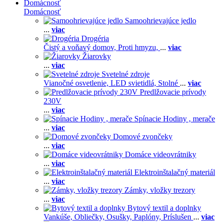
Domácnosť
Domácnosť
Samoohrievajúce jedlo
...
viac
Drogéria
Čistý a voňavý domov,
Proti hmyzu,
...
viac
Žiarovky
...
viac
Svetelné zdroje
Vianočné osvetlenie,
LED svietidlá,
Stolné
...
viac
Predlžovacie prívody
230V
...
viac
Spínacie Hodiny , merače
...
viac
Domové zvončeky
...
viac
Domáce videovrátniky
...
viac
Elektroinštalačný materiál
...
viac
Zámky, vložky trezory
...
viac
Bytový textil a doplnky
Vankúše,
Obliečky,
Osušky,
Paplóny,
Príslušen
...
viac