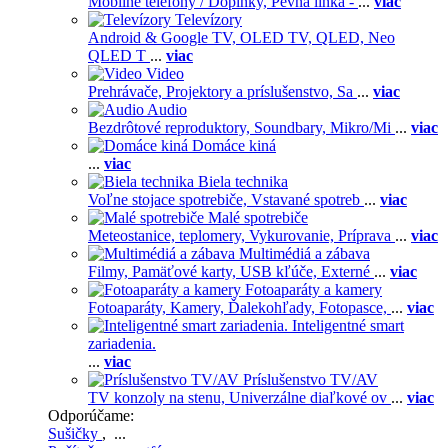
Mobilné telefóny / Doplnky,
Pevná linka -
...
viac
Televízory
Android & Google TV,
OLED TV,
QLED, Neo
QLED T
...
viac
Video
Prehrávače,
Projektory a príslušenstvo,
Sa
...
viac
Audio
Bezdrôtové reproduktory,
Soundbary,
Mikro/Mi
...
viac
Domáce kiná
...
viac
Biela technika
Voľne stojace spotrebiče,
Vstavané spotreb
...
viac
Malé spotrebiče
Meteostanice, teplomery,
Vykurovanie,
Príprava
...
viac
Multimédiá a zábava
Filmy,
Pamäťové karty,
USB kľúče,
Externé
...
viac
Fotoaparáty a kamery
Fotoaparáty,
Kamery,
Ďalekohľady,
Fotopasce,
...
viac
Inteligentné smart
zariadenia.
...
viac
Príslušenstvo TV/AV
TV konzoly na stenu,
Univerzálne diaľkové ov
...
viac
Odporúčame:
Sušičky
, ...