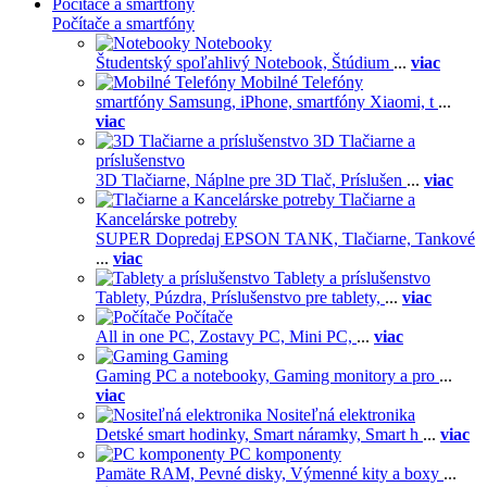
Počítače a smartfóny
Počítače a smartfóny
Notebooky
Študentský spoľahlivý Notebook,
Štúdium
...
viac
Mobilné Telefóny
smartfóny Samsung,
iPhone,
smartfóny Xiaomi,
t
...
viac
3D Tlačiarne a
príslušenstvo
3D Tlačiarne,
Náplne pre 3D Tlač,
Príslušen
...
viac
Tlačiarne a
Kancelárske potreby
SUPER Dopredaj EPSON TANK,
Tlačiarne,
Tankové
...
viac
Tablety a príslušenstvo
Tablety,
Púzdra,
Príslušenstvo pre tablety,
...
viac
Počítače
All in one PC,
Zostavy PC,
Mini PC,
...
viac
Gaming
Gaming PC a notebooky,
Gaming monitory a pro
...
viac
Nositeľná elektronika
Detské smart hodinky,
Smart náramky,
Smart h
...
viac
PC komponenty
Pamäte RAM,
Pevné disky,
Výmenné kity a boxy
...