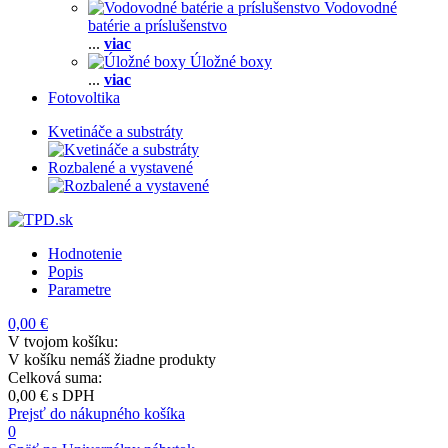
Vodovodné
batérie a príslušenstvo
...
viac
Úložné boxy
...
viac
Fotovoltika
Kvetináče a substráty
Rozbalené a vystavené
Hodnotenie
Popis
Parametre
0,00 €
V tvojom košíku:
V košíku nemáš žiadne produkty
Celková suma:
0,00 €
s DPH
Prejsť do nákupného košíka
0