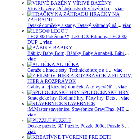
VÍRIVÉ BAZÉNY
Vírivé bazény,
Príslušenstvo k vírivým ba
...
viac
HRAČKY NA
ZÁHRADU
Detské domčeky a stany,
Detský záhradný ná
...
viac
LEGO®
LEGO® Pokémon™,
LEGO® Editions,
LEGO®
DUP
...
viac
BÁBIKY
Bábiky Baby Born,
Bábiky Baby Annabell,
Bábi
...
viac
AUTÍČKA
Garáže a hracie sety,
Technické stroje a a
...
viac
Z FILMOV,
HIER A ROZPRÁVOK
Gabby a jej kúzelný domček,
Ako vycvičiť
...
viac
SPOLOČENSKÉ HRY
Strategické hry,
Rodinné hry,
Párty hry,
Dets
...
viac
STAVEBNICE
iM.Master stavebnice,
Stavebnice GraviTrax,
ME
...
viac
PUZZLE
Detské puzzle,
3D Puzzle,
Puzzle 300d,
Puzzle 5
...
viac