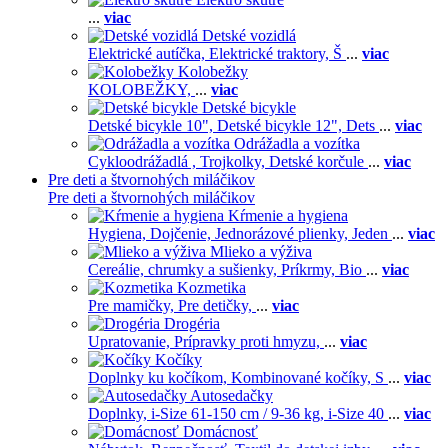
...
viac
Detské vozidlá
Elektrické autíčka,
Elektrické traktory,
Š
...
viac
Kolobežky
KOLOBEŽKY,
...
viac
Detské bicykle
Detské bicykle 10",
Detské bicykle 12",
Dets
...
viac
Odrážadla a vozítka
Cykloodrážadlá ,
Trojkolky,
Detské korčule
...
viac
Pre deti a štvornohých miláčikov
Pre deti a štvornohých miláčikov
Kŕmenie a hygiena
Hygiena,
Dojčenie,
Jednorázové plienky,
Jeden
...
viac
Mlieko a výživa
Cereálie, chrumky a sušienky,
Príkrmy,
Bio
...
viac
Kozmetika
Pre mamičky,
Pre detičky,
...
viac
Drogéria
Upratovanie,
Prípravky proti hmyzu,
...
viac
Kočíky
Doplnky ku kočíkom,
Kombinované kočíky,
S
...
viac
Autosedačky
Doplnky,
i-Size 61-150 cm / 9-36 kg,
i-Size 40
...
viac
Domácnosť