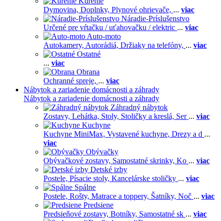
Kúrenie
Dymovina,
Doplnky,
Plynové ohrievače,
...
viac
Náradie-Príslušenstvo
Určené pre vŕtačku / uťahovačku / elektric
...
viac
Auto-moto
Autokamery,
Autorádiá,
Držiaky na telefóny,
...
viac
Ostatné
...
viac
Obrana
Ochranné spreje,
...
viac
Nábytok a zariadenie domácnosti a záhrady
Nábytok a zariadenie domácnosti a záhrady
Záhradný nábytok
Zostavy,
Lehátka,
Stoly,
Stoličky a kreslá,
Ser
...
viac
Kuchyne
Kuchyne MiniMax,
Vystavené kuchyne,
Drezy a d
...
viac
Obývačky
Obývačkové zostavy,
Samostatné skrinky,
Ko
...
viac
Detské izby
Postele,
Písacie stoly,
Kancelárske stoličky
...
viac
Spálne
Postele,
Rošty,
Matrace a toppery,
Šatníky,
Noč
...
viac
Predsiene
Predsieňové zostavy,
Botníky,
Samostatné sk
...
viac