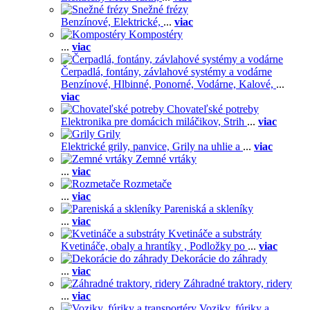
Snežné frézy
Benzínové,
Elektrické,
...
viac
Kompostéry
...
viac
Čerpadlá, fontány, závlahové systémy a vodárne
Benzínové,
Hlbinné,
Ponorné,
Vodárne,
Kalové,
...
viac
Chovateľské potreby
Elektronika pre domácich miláčikov,
Strih
...
viac
Grily
Elektrické grily, panvice,
Grily na uhlie a
...
viac
Zemné vrtáky
...
viac
Rozmetače
...
viac
Pareniská a skleníky
...
viac
Kvetináče a substráty
Kvetináče, obaly a hrantíky ,
Podložky po
...
viac
Dekorácie do záhrady
...
viac
Záhradné traktory, ridery
...
viac
Voziky, fúriky a