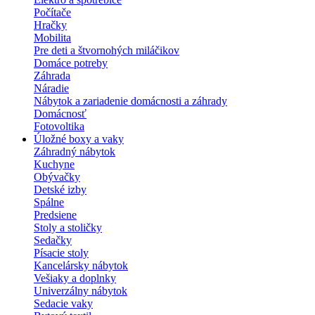
Počítače
Hračky
Mobilita
Pre deti a štvornohých miláčikov
Domáce potreby
Záhrada
Náradie
Nábytok a zariadenie domácnosti a záhrady
Domácnosť
Fotovoltika
Úložné boxy a vaky
Záhradný nábytok
Kuchyne
Obývačky
Detské izby
Spálne
Predsiene
Stoly a stoličky
Sedačky
Písacie stoly
Kancelársky nábytok
Vešiaky a doplnky
Univerzálny nábytok
Sedacie vaky