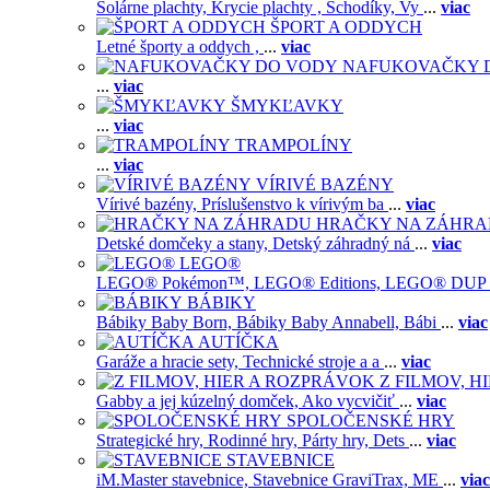
Solárne plachty,
Krycie plachty ,
Schodíky,
Vy
...
viac
ŠPORT A ODDYCH
Letné športy a oddych ,
...
viac
NAFUKOVAČKY 
...
viac
ŠMYKĽAVKY
...
viac
TRAMPOLÍNY
...
viac
VÍRIVÉ BAZÉNY
Vírivé bazény,
Príslušenstvo k vírivým ba
...
viac
HRAČKY NA ZÁHR
Detské domčeky a stany,
Detský záhradný ná
...
viac
LEGO®
LEGO® Pokémon™,
LEGO® Editions,
LEGO® DUP
BÁBIKY
Bábiky Baby Born,
Bábiky Baby Annabell,
Bábi
...
viac
AUTÍČKA
Garáže a hracie sety,
Technické stroje a a
...
viac
Z FILMOV, 
Gabby a jej kúzelný domček,
Ako vycvičiť
...
viac
SPOLOČENSKÉ HRY
Strategické hry,
Rodinné hry,
Párty hry,
Dets
...
viac
STAVEBNICE
iM.Master stavebnice,
Stavebnice GraviTrax,
ME
...
viac