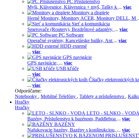
PC Príslušenstvo
Myši,
Klávesnice,
Klávesnica + myš,
Tašky k
...
viac
Monitory a displeje
Herné Monitory,
Monitory ACER,
Monitory DELL,
M
.
Sieť a komunikácia
Smerovače (Routery),
Bezdrôtové adaptéry,
...
viac
PC Software
Operačné systémy,
Kancelárske balíky,
Ant
...
viac
HDD externé
...
viac
GPS navigácie
GPS navigácie,
...
viac
USB kľúče
...
viac
Čítačky elektronických k
...
viac
Odporúčame:
Notebooky
,
Mobilné Telefóny
,
Tablety a príslušenstvo
,
Kalk
Hračky
Hračky
LETO - SLNKO - VOD
Bazény,
Príslušenstvo k bazénom,
Paddleboa
...
viac
BAZÉNY
Nafukovacie bazény,
Bazény s konštrukciou,
...
viac
PRISLUŠENS