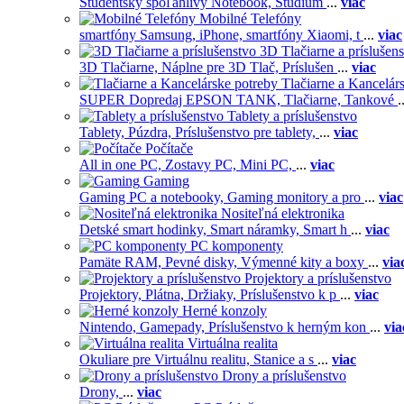
Študentský spoľahlivý Notebook,
Štúdium
...
viac
Mobilné Telefóny
smartfóny Samsung,
iPhone,
smartfóny Xiaomi,
t
...
viac
3D Tlačiarne a príslušen
3D Tlačiarne,
Náplne pre 3D Tlač,
Príslušen
...
viac
Tlačiarne a Kancelár
SUPER Dopredaj EPSON TANK,
Tlačiarne,
Tankové
.
Tablety a príslušenstvo
Tablety,
Púzdra,
Príslušenstvo pre tablety,
...
viac
Počítače
All in one PC,
Zostavy PC,
Mini PC,
...
viac
Gaming
Gaming PC a notebooky,
Gaming monitory a pro
...
viac
Nositeľná elektronika
Detské smart hodinky,
Smart náramky,
Smart h
...
viac
PC komponenty
Pamäte RAM,
Pevné disky,
Výmenné kity a boxy
...
via
Projektory a príslušenstvo
Projektory,
Plátna,
Držiaky,
Príslušenstvo k p
...
viac
Herné konzoly
Nintendo,
Gamepady,
Príslušenstvo k herným kon
...
via
Virtuálna realita
Okuliare pre Virtuálnu realitu,
Stanice a s
...
viac
Drony a príslušenstvo
Drony,
...
viac