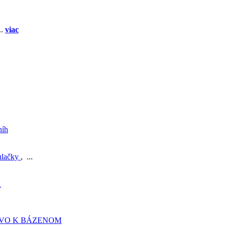
..
viac
níh
ulačky
, ...
A
TVO K BÁZENOM