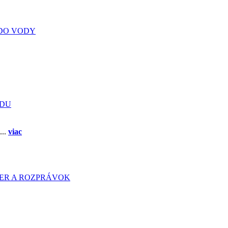
DO VODY
ADU
...
viac
HIER A ROZPRÁVOK