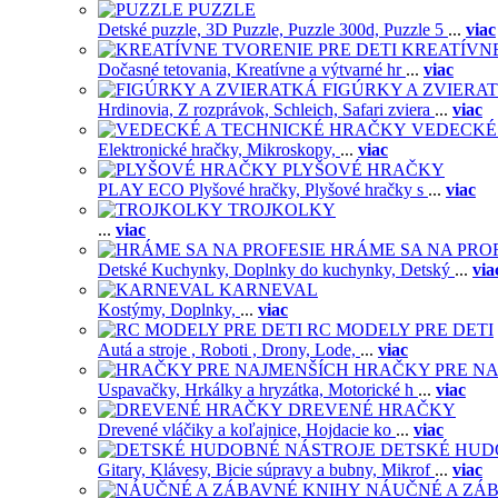
PUZZLE
Detské puzzle,
3D Puzzle,
Puzzle 300d,
Puzzle 5
...
viac
KREATÍVNE
Dočasné tetovania,
Kreatívne a výtvarné hr
...
viac
FIGÚRKY A ZVIERA
Hrdinovia,
Z rozprávok,
Schleich,
Safari zviera
...
viac
VEDECKÉ
Elektronické hračky,
Mikroskopy,
...
viac
PLYŠOVÉ HRAČKY
PLAY ECO Plyšové hračky,
Plyšové hračky s
...
viac
TROJKOLKY
...
viac
HRÁME SA NA PRO
Detské Kuchynky,
Doplnky do kuchynky,
Detský
...
via
KARNEVAL
Kostýmy,
Doplnky,
...
viac
RC MODELY PRE DETI
Autá a stroje ,
Roboti ,
Drony,
Lode,
...
viac
HRAČKY PRE NA
Uspavačky,
Hrkálky a hryzátka,
Motorické h
...
viac
DREVENÉ HRAČKY
Drevené vláčiky a koľajnice,
Hojdacie ko
...
viac
DETSKÉ HUD
Gitary,
Klávesy,
Bicie súpravy a bubny,
Mikrof
...
viac
NÁUČNÉ A ZÁ