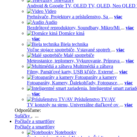
Televízory
Android & Google TV,
OLED TV,
QLED, Neo QLED
Video
Prehrávače,
Projektory a príslušenstvo,
Sa
...
viac
Audio
Bezdrôtové reproduktory,
Soundbary,
Mikro/Mi
...
viac
Domáce kiná
...
viac
Biela technika
Voľne stojace spotrebiče,
Vstavané spotreb
...
viac
Malé spotrebiče
Meteostanice, teplomery,
Vykurovanie,
Príprava
...
viac
Multimédiá a zábava
Filmy,
Pamäťové karty,
USB kľúče,
Externé
...
viac
Fotoaparáty a kamery
Fotoaparáty,
Kamery,
Ďalekohľady,
Fotopasce,
...
viac
Inteligentné smart zariad
...
viac
Príslušenstvo TV/AV
TV konzoly na stenu,
Univerzálne diaľkové ov
...
viac
Odporúčame:
Sušičky
, ...
Počítače a smartfóny
Počítače a smartfóny
Notebooky