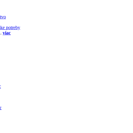
stvo
ske potreby
..
viac
c
c