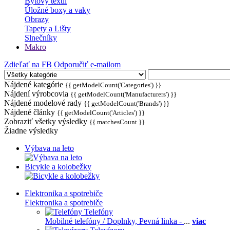
Bytový textil
Úložné boxy a vaky
Obrazy
Tapety a Lišty
Slnečníky
Makro
Zdieľať na FB
Odporučiť e-mailom
Nájdené kategórie
{{ getModelCount('Categories') }}
Nájdení výrobcovia
{{ getModelCount('Manufacturers') }}
Nájdené modelové rady
{{ getModelCount('Brands') }}
Nájdené články
{{ getModelCount('Articles') }}
Zobraziť všetky výsledky
{{ matchesCount }}
Žiadne výsledky
Výbava na leto
Bicykle a kolobežky
Elektronika a spotrebiče
Elektronika a spotrebiče
Telefóny
Mobilné telefóny / Doplnky,
Pevná linka -
...
viac