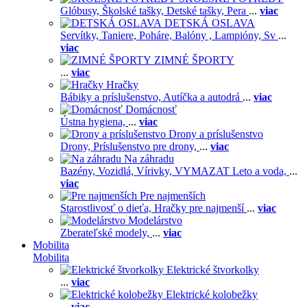
Glóbusy,
Školské tašky,
Detské tašky,
Pera
...
viac
DETSKÁ OSLAVA
Servítky,
Taniere,
Poháre,
Balóny ,
Lampióny,
Sv
...
viac
ZIMNÉ ŠPORTY
...
viac
Hračky
Bábiky a príslušenstvo,
Autíčka a autodrá
...
viac
Domácnosť
Ústna hygiena,
...
viac
Drony a príslušenstvo
Drony,
Príslušenstvo pre drony,
...
viac
Na záhradu
Bazény,
Vozidlá,
Vírivky,
VYMAZAT Leto a voda,
...
viac
Pre najmenších
Starostlivosť o dieťa,
Hračky pre najmenší
...
viac
Modelárstvo
Zberateľské modely,
...
viac
Mobilita
Mobilita
Elektrické štvorkolky
...
viac
Elektrické kolobežky
...
viac