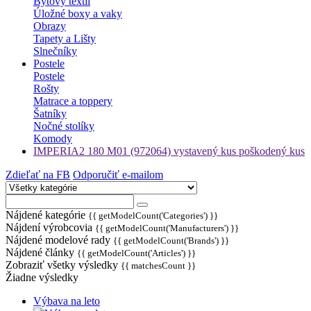
Bytový textil
Úložné boxy a vaky
Obrazy
Tapety a Lišty
Slnečníky
Postele
Postele
Rošty
Matrace a toppery
Šatníky
Nočné stolíky
Komody
IMPERIA2 180 M01 (972064) vystavený kus poškodený kus
Zdieľať na FB
Odporučiť e-mailom
Nájdené kategórie
{{ getModelCount('Categories') }}
Nájdení výrobcovia
{{ getModelCount('Manufacturers') }}
Nájdené modelové rady
{{ getModelCount('Brands') }}
Nájdené články
{{ getModelCount('Articles') }}
Zobraziť všetky výsledky
{{ matchesCount }}
Žiadne výsledky
Výbava na leto