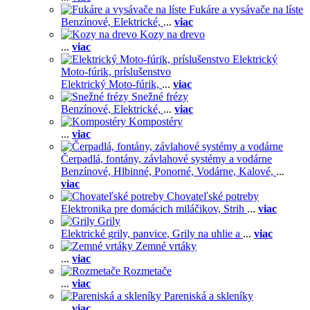
Fukáre a vysávače na líste
Benzínové,
Elektrické,
...
viac
Kozy na drevo
...
viac
Elektrický
Moto-fúrik, príslušenstvo
Elektrický Moto-fúrik,
...
viac
Snežné frézy
Benzínové,
Elektrické,
...
viac
Kompostéry
...
viac
Čerpadlá, fontány, závlahové systémy a vodárne
Benzínové,
Hlbinné,
Ponorné,
Vodárne,
Kalové,
...
viac
Chovateľské potreby
Elektronika pre domácich miláčikov,
Strih
...
viac
Grily
Elektrické grily, panvice,
Grily na uhlie a
...
viac
Zemné vrtáky
...
viac
Rozmetače
...
viac
Pareniská a skleníky
...
viac