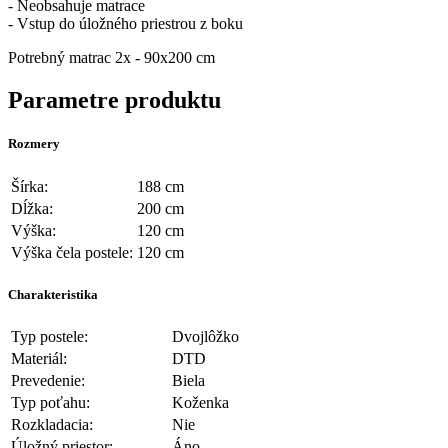
- Neobsahuje matrace
- Vstup do úložného priestrou z boku
Potrebný matrac 2x - 90x200 cm
Parametre produktu
Rozmery
Šírka:
188 cm
Dĺžka:
200 cm
Výška:
120 cm
Výška čela postele:
120 cm
Charakteristika
Typ postele:
Dvojlôžko
Materiál:
DTD
Prevedenie:
Biela
Typ poťahu:
Koženka
Rozkladacia:
Nie
Úložný priestor:
Áno