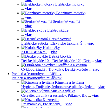
Elektrické motorky
...
viac
Benzínové motorky
...
viac
Seniorské vozidlá
...
viac
Elektro skútre
...
viac
Detské vozidlá
Elektrické autíčka,
Elektrické traktory,
Š
...
viac
Kolobežky
KOLOBEŽKY,
...
viac
Detské bicykle
Detské bicykle 10",
Detské bicykle 12",
Dets
...
viac
Odrážadla a vozítka
Cykloodrážadlá ,
Trojkolky,
Detské korčule
...
viac
Pre deti a štvornohých miláčikov
Pre deti a štvornohých miláčikov
Kŕmenie a hygiena
Hygiena,
Dojčenie,
Jednorázové plienky,
Jeden
...
viac
Mlieko a výživa
Cereálie, chrumky a sušienky,
Príkrmy,
Bio
...
viac
Kozmetika
Pre mamičky,
Pre detičky,
...
viac