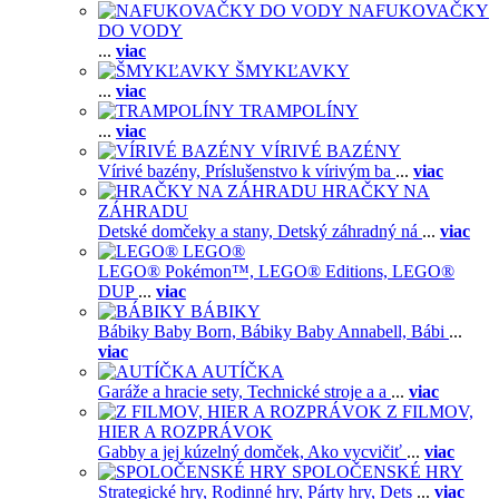
NAFUKOVAČKY
DO VODY
...
viac
ŠMYKĽAVKY
...
viac
TRAMPOLÍNY
...
viac
VÍRIVÉ BAZÉNY
Vírivé bazény,
Príslušenstvo k vírivým ba
...
viac
HRAČKY NA
ZÁHRADU
Detské domčeky a stany,
Detský záhradný ná
...
viac
LEGO®
LEGO® Pokémon™,
LEGO® Editions,
LEGO®
DUP
...
viac
BÁBIKY
Bábiky Baby Born,
Bábiky Baby Annabell,
Bábi
...
viac
AUTÍČKA
Garáže a hracie sety,
Technické stroje a a
...
viac
Z FILMOV,
HIER A ROZPRÁVOK
Gabby a jej kúzelný domček,
Ako vycvičiť
...
viac
SPOLOČENSKÉ HRY
Strategické hry,
Rodinné hry,
Párty hry,
Dets
...
viac