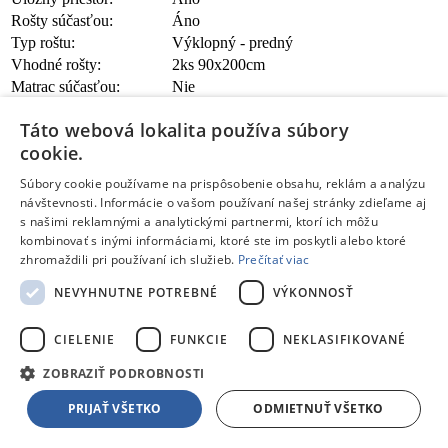
Rošty súčasťou:
Áno
Typ roštu:
Výklopný - predný
Vhodné rošty:
2ks 90x200cm
Matrac súčasťou:
Nie
Vhodný rozmer matraca:
2ks 90x200cm
Táto webová lokalita používa súbory
Zobraziť všetky parametre
Zobraziť iba základné parametre
Tento produkt nájdete aj v častiach:
cookie.
Postele
Súbory cookie používame na prispôsobenie obsahu, reklám a analýzu
Postele
návštevnosti. Informácie o vašom používaní našej stránky zdieľame aj
s našimi reklamnými a analytickými partnermi, ktorí ich môžu
kombinovať s inými informáciami, ktoré ste im poskytli alebo ktoré
zhromaždili pri používaní ich služieb.
Prečítať viac
Skladom 1 kus
IMPERIA2 180 M01 (972064)
NEVYHNUTNE POTREBNÉ
VÝKONNOSŤ
599,00 €
CIELENIE
FUNKCIE
NEKLASIFIKOVANÉ
ZOBRAZIŤ PODROBNOSTI
PRIJAŤ VŠETKO
ODMIETNUŤ VŠETKO
Žiadne dostupné recenzie