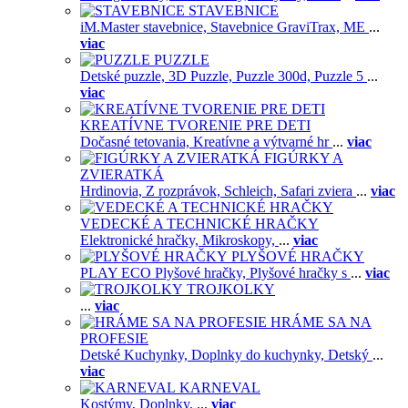
STAVEBNICE
iM.Master stavebnice,
Stavebnice GraviTrax,
ME
...
viac
PUZZLE
Detské puzzle,
3D Puzzle,
Puzzle 300d,
Puzzle 5
...
viac
KREATÍVNE TVORENIE PRE DETI
Dočasné tetovania,
Kreatívne a výtvarné hr
...
viac
FIGÚRKY A
ZVIERATKÁ
Hrdinovia,
Z rozprávok,
Schleich,
Safari zviera
...
viac
VEDECKÉ A TECHNICKÉ HRAČKY
Elektronické hračky,
Mikroskopy,
...
viac
PLYŠOVÉ HRAČKY
PLAY ECO Plyšové hračky,
Plyšové hračky s
...
viac
TROJKOLKY
...
viac
HRÁME SA NA
PROFESIE
Detské Kuchynky,
Doplnky do kuchynky,
Detský
...
viac
KARNEVAL
Kostýmy,
Doplnky,
...
viac