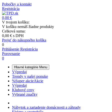
Pobočky a kontakt
Registrácia
0,00 €
V tvojom košíku:
V košíku nemáš žiadne produkty
Celková suma:
0,00 €
s DPH
Prejsť do nákupného košíka
0
Prihlásenie
Registrácia
Porovnanie
0
Hlavné kategórie
Menu
Výpredaj
Trendy v našej ponuke
%
Super akcie
Akcie
Výpredaj
Klubové ceny
Vybrané značky
Nábytok a zariadenie domácnosti a záhrady
Elektro a spotrebiče