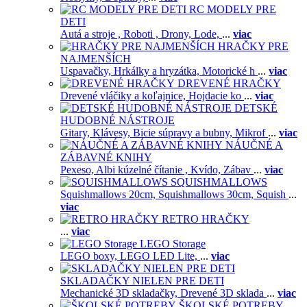
RC MODELY PRE
DETI
Autá a stroje ,
Roboti ,
Drony,
Lode,
...
viac
HRAČKY PRE
NAJMENŠÍCH
Uspavačky,
Hrkálky a hryzátka,
Motorické h
...
viac
DREVENÉ HRAČKY
Drevené vláčiky a koľajnice,
Hojdacie ko
...
viac
DETSKÉ
HUDOBNÉ NÁSTROJE
Gitary,
Klávesy,
Bicie súpravy a bubny,
Mikrof
...
viac
NÁUČNÉ A
ZÁBAVNÉ KNIHY
Pexeso,
Albi kúzelné čítanie ,
Kvído,
Zábav
...
viac
SQUISHMALLOWS
Squishmallows 20cm,
Squishmallows 30cm,
Squish
...
viac
RETRO HRAČKY
...
viac
LEGO Storage
LEGO boxy,
LEGO LED Lite,
...
viac
SKLADAČKY NIELEN PRE DETI
Mechanické 3D skladačky,
Drevené 3D sklada
...
viac
ŠKOLSKÉ POTREBY