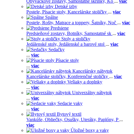
Obývačkové zostavy,
Samostatné skrinky,
Ko
...
viac
Detské izby
Postele,
Písacie stoly,
Kancelárske stoličky
...
viac
Spálne
Postele,
Rošty,
Matrace a toppery,
Šatníky,
Noč
...
viac
Predsiene
Predsieňové zostavy,
Botníky,
Samostatné sk
...
viac
Stoly a stoličky
Jedálenské stoly,
Jedálenské a barové stol
...
viac
Sedačky
...
viac
Písacie stoly
...
viac
Kancelársky nábytok
Kancelárske stoličky,
Konferenčné stoličky
...
viac
Vešiaky a doplnky
...
viac
Univerzálny nábytok
...
viac
Sedacie vaky
...
viac
Bytový textil
Vankúše,
Obliečky,
Osušky,
Uteráky,
Paplóny,
P
...
viac
Úložné boxy a vaky