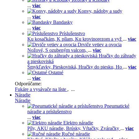
...
viac
Konvy, nádoby a sudy
...
viac
Bandasky
...
viac
Príslušenstvo
Ku kosačkám,
K pílam,
Ku krovinorezom a vyž
...
viac
Drviče vetiev a ovocia
Nožové,
S ozubeným valcom,
...
viac
Hračky do záhrady
a pieskoviská
Šmykľavky,
Pieskoviská,
Hračky do piesku,
Ho
...
viac
Ostatné
...
viac
Odporúčame:
Fukáre a vysávače na líste
, ...
Náradie
Náradie
Pneumatické
náradie a príslušenstvo
...
viac
Elektro náradie
Píly,
AKU náradie,
Brúsky,
Vŕtačky,
Zváračky
...
viac
Ručné náradie