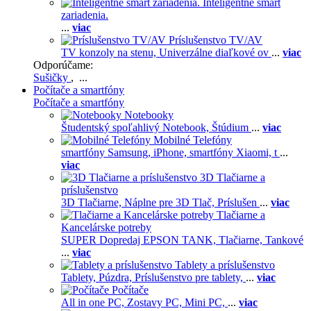
Inteligentné smart
zariadenia.
...
viac
Príslušenstvo TV/AV
TV konzoly na stenu,
Univerzálne diaľkové ov
...
viac
Odporúčame:
Sušičky
, ...
Počítače a smartfóny
Počítače a smartfóny
Notebooky
Študentský spoľahlivý Notebook,
Štúdium
...
viac
Mobilné Telefóny
smartfóny Samsung,
iPhone,
smartfóny Xiaomi,
t
...
viac
3D Tlačiarne a
príslušenstvo
3D Tlačiarne,
Náplne pre 3D Tlač,
Príslušen
...
viac
Tlačiarne a
Kancelárske potreby
SUPER Dopredaj EPSON TANK,
Tlačiarne,
Tankové
...
viac
Tablety a príslušenstvo
Tablety,
Púzdra,
Príslušenstvo pre tablety,
...
viac
Počítače
All in one PC,
Zostavy PC,
Mini PC,
...
viac