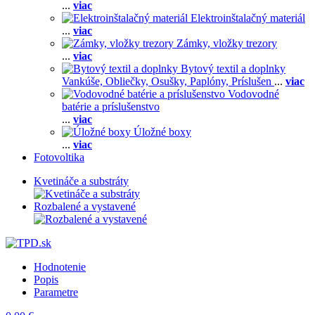
...
viac
Elektroinštalačný materiál
...
viac
Zámky, vložky trezory
...
viac
Bytový textil a doplnky
Vankúše,
Obliečky,
Osušky,
Paplóny,
Príslušen
...
viac
Vodovodné
batérie a príslušenstvo
...
viac
Úložné boxy
...
viac
Fotovoltika
Kvetináče a substráty
Rozbalené a vystavené
Hodnotenie
Popis
Parametre