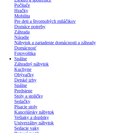
Počítače
Hračky
Mobilita
Pre deti a štvornohých miláčikov
Domáce potreby
Záhrada
Náradie
Nábytok a zariadenie domácnosti a záhrady
Domácnosť
Fotovoltika
Spálne
Záhradný nábytok
Kuchyne
Obývačky
Detské izby
Spálne
Predsiene
Stoly a stoličky
Sedačky
Písacie stoly
Kancelársky nábytok
Vešiaky a doplnky
Univerzálny nábytok
Sedacie vaky