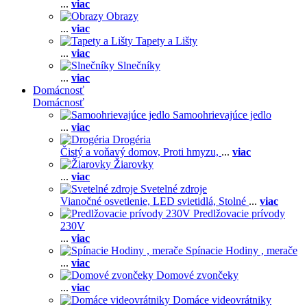
...
viac
Obrazy
...
viac
Tapety a Lišty
...
viac
Slnečníky
...
viac
Domácnosť
Domácnosť
Samoohrievajúce jedlo
...
viac
Drogéria
Čistý a voňavý domov,
Proti hmyzu,
...
viac
Žiarovky
...
viac
Svetelné zdroje
Vianočné osvetlenie,
LED svietidlá,
Stolné
...
viac
Predlžovacie prívody
230V
...
viac
Spínacie Hodiny , merače
...
viac
Domové zvončeky
...
viac
Domáce videovrátniky