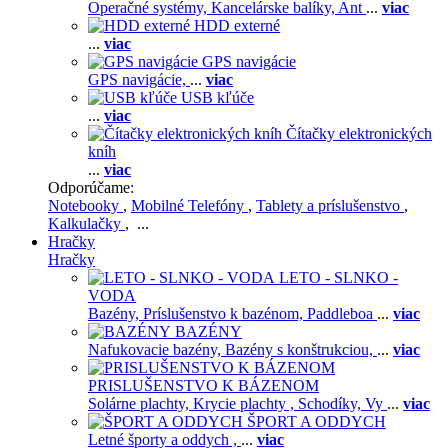
Operačné systémy,
Kancelárske balíky,
Ant
...
viac
HDD externé
...
viac
GPS navigácie
GPS navigácie,
...
viac
USB kľúče
...
viac
Čítačky elektronických
kníh
...
viac
Odporúčame:
Notebooky
,
Mobilné Telefóny
,
Tablety a príslušenstvo
,
Kalkulačky
, ...
Hračky
Hračky
LETO - SLNKO -
VODA
Bazény,
Príslušenstvo k bazénom,
Paddleboa
...
viac
BAZÉNY
Nafukovacie bazény,
Bazény s konštrukciou,
...
viac
PRISLUŠENSTVO K BÁZENOM
Solárne plachty,
Krycie plachty ,
Schodíky,
Vy
...
viac
ŠPORT A ODDYCH
Letné športy a oddych ,
...
viac