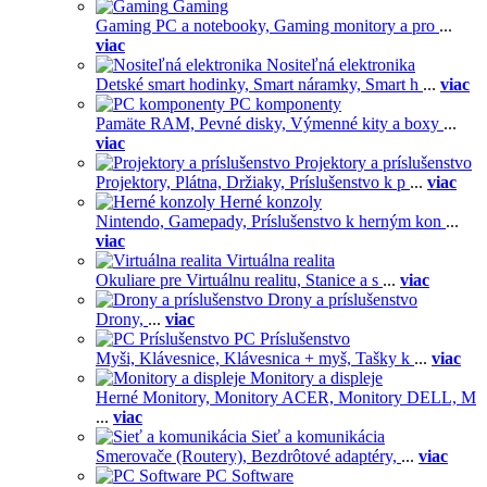
Gaming
Gaming PC a notebooky,
Gaming monitory a pro
...
viac
Nositeľná elektronika
Detské smart hodinky,
Smart náramky,
Smart h
...
viac
PC komponenty
Pamäte RAM,
Pevné disky,
Výmenné kity a boxy
...
viac
Projektory a príslušenstvo
Projektory,
Plátna,
Držiaky,
Príslušenstvo k p
...
viac
Herné konzoly
Nintendo,
Gamepady,
Príslušenstvo k herným kon
...
viac
Virtuálna realita
Okuliare pre Virtuálnu realitu,
Stanice a s
...
viac
Drony a príslušenstvo
Drony,
...
viac
PC Príslušenstvo
Myši,
Klávesnice,
Klávesnica + myš,
Tašky k
...
viac
Monitory a displeje
Herné Monitory,
Monitory ACER,
Monitory DELL,
M
...
viac
Sieť a komunikácia
Smerovače (Routery),
Bezdrôtové adaptéry,
...
viac
PC Software