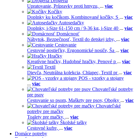
Drogéria
Upratovanie,
Prípravky proti hmyzu,
...
viac
Kočíky
Doplnky ku kočíkom,
Kombinované kočíky,
S
...
viac
Autosedačky
Doplnky,
i-Size 61-150 cm / 9-36 kg,
i-Size 40
...
viac
Domácnosť
Nábytok,
Bezpečnosť,
Textil do detskej izby,
...
viac
Cestovanie
Cestovné postieľky,
Ergonomické nosiče,
Ša
...
viac
Hračky
Kreatívne hračky,
Hudobné hračky,
Penové p
...
viac
Textil
Dievča,
Neutrálna kolekcia,
Chlapec,
Textil pr
...
viac
POS - vzorky a stojany
...
viac
Chovateľské potreby
pre psov
Cestovanie so psom,
Maškrty pre psov,
Obojky
...
viac
Chovateľské
potreby pre mačky
Toalety pre mačky,
...
viac
Školské tašky
Cestovné kufre,
...
viac
Domáce potreby