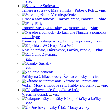
...
viac
Stolovanie
Taniere a súpravy,
Misy a misky ,
Príbory,
Poh
...
viac
Varenie,pečenie
Hrnce a sady hrncov ,
Tlakové hrnce,
Panvice,
...
viac
Párty
Tortové sviečky a fontány,
Napichovátka,
...
viac
Náradie a pomôcky
do kuchyne
Formičky a vykrajovačky,
Formy na pečenie,
...
viac
Kúpelňa a WC
Koše na prádlo,
Dávkovače,
Lavóry, vandle,
...
viac
Zaváranie
...
viac
Sušiaky
...
viac
Žehlenie
Poťahy na žehliace dosky,
Žehliace dosky,
...
viac
Náradie na upratovanie
Vedrá ,
Mopy a mopové sety,
Hubky a drôtenky
...
viac
Odpadkové koše
Vrecia na odpad,
...
viac
Nákupné tašky a košíky
...
viac
Úložné boxy a vaky