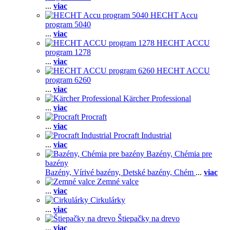
...
viac
HECHT Accu
program 5040
...
viac
HECHT ACCU
program 1278
...
viac
HECHT ACCU
program 6260
...
viac
Kärcher Professional
...
viac
Procraft
...
viac
Procraft Industrial
...
viac
Bazény, Chémia pre
bazény
Bazény,
Vírivé bazény,
Detské bazény,
Chém
...
viac
Zemné valce
...
viac
Cirkulárky
...
viac
Štiepačky na drevo
...
viac