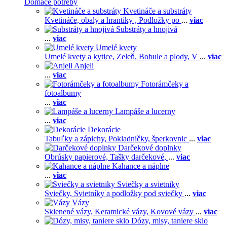
Domáce potreby
Kvetináče a substráty
Kvetináče, obaly a hrantíky ,
Podložky po
...
viac
Substráty a hnojivá
...
viac
Umelé kvety
Umelé kvety a kytice,
Zeleň,
Bobule a plody,
V
...
viac
Anjeli
...
viac
Fotorámčeky a
fotoalbumy
...
viac
Lampáše a lucerny
...
viac
Dekorácie
Tabuľky a zápichy,
Pokladničky, šperkovnic
...
viac
Darčekové doplnky
Obrúsky papierové,
Tašky darčekové,
...
viac
Kahance a náplne
...
viac
Sviečky a svietniky
Sviečky,
Svietníky a podložky pod sviečky
...
viac
Vázy
Sklenené vázy,
Keramické vázy,
Kovové vázy
...
viac
Dózy, misy, taniere sklo