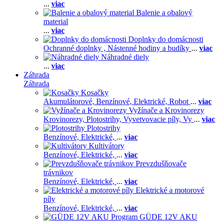
...
viac
Balenie a obalový
material
...
viac
Doplnky do domácnosti
Ochranné doplnky ,
Nástenné hodiny a budíky
...
viac
Náhradné diely
...
viac
Záhrada
Záhrada
Kosačky
Akumulátorové,
Benzínové,
Elektrické,
Robot
...
viac
Vyžínače a Krovinorezy
Krovinorezy,
Plotostrihy,
Vyvetvovacie píly,
Vy
...
viac
Plotostrihy
Benzínové,
Elektrické,
...
viac
Kultivátory
Benzínové,
Elektrické,
...
viac
Prevzdušňovače
trávnikov
Benzínové,
Elektrické,
...
viac
Elektrické a motorové
píly
Benzínové,
Elektrické,
...
viac
GÜDE 12V AKU