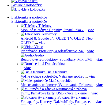
Bicykle a kolobežky
Elektronika a spotrebiče
Elektronika a spotrebiče
Telefóny
Mobilné telefóny / Doplnky,
Pevná linka -
...
viac
Televízory
Android & Google TV,
OLED TV,
QLED, Neo
QLED T
...
viac
Video
Prehrávače,
Projektory a príslušenstvo,
Sa
...
viac
Audio
Bezdrôtové reproduktory,
Soundbary,
Mikro/Mi
...
viac
Domáce kiná
...
viac
Biela technika
Voľne stojace spotrebiče,
Vstavané spotreb
...
viac
Malé spotrebiče
Meteostanice, teplomery,
Vykurovanie,
Príprava
...
viac
Multimédiá a zábava
Filmy,
Pamäťové karty,
USB kľúče,
Externé
...
viac
Fotoaparáty a kamery
Fotoaparáty,
Kamery,
Ďalekohľady,
Fotopasce,
...
viac