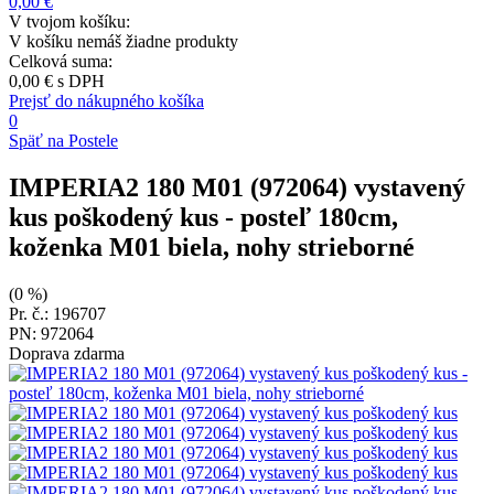
0,00 €
V tvojom košíku:
V košíku nemáš žiadne produkty
Celková suma:
0,00 €
s DPH
Prejsť do nákupného košíka
0
Späť na Postele
IMPERIA2 180 M01 (972064) vystavený
kus poškodený kus
- posteľ 180cm,
koženka M01 biela, nohy strieborné
(0 %)
Pr. č.: 196707
PN: 972064
Doprava zdarma