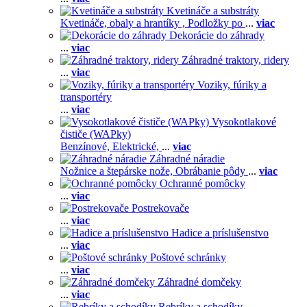
Kvetináče a substráty
Kvetináče, obaly a hrantíky ,
Podložky po
...
viac
Dekorácie do záhrady
...
viac
Záhradné traktory, ridery
...
viac
Voziky, fúriky a
transportéry
...
viac
Vysokotlakové
čističe (WAPky)
Benzínové,
Elektrické,
...
viac
Záhradné náradie
Nožnice a štepárske nože,
Obrábanie pôdy
...
viac
Ochranné pomôcky
...
viac
Postrekovače
...
viac
Hadice a príslušenstvo
...
viac
Poštové schránky
...
viac
Záhradné domčeky
...
viac
Rebríky a schodíky