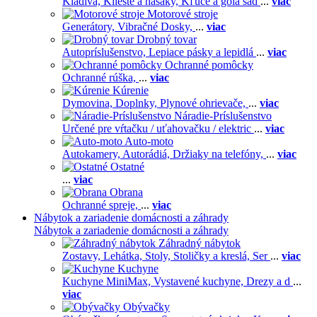
Kladivá,
Kliešte a hasáky,
Kľúče a gola sad
...
viac
Motorové stroje
Generátory,
Vibračné Dosky,
...
viac
Drobný tovar
Autopríslušenstvo,
Lepiace pásky a lepidlá
...
viac
Ochranné pomôcky
Ochranné rúška,
...
viac
Kúrenie
Dymovina,
Doplnky,
Plynové ohrievače,
...
viac
Náradie-Príslušenstvo
Určené pre vŕtačku / uťahovačku / elektric
...
viac
Auto-moto
Autokamery,
Autorádiá,
Držiaky na telefóny,
...
viac
Ostatné
...
viac
Obrana
Ochranné spreje,
...
viac
Nábytok a zariadenie domácnosti a záhrady
Nábytok a zariadenie domácnosti a záhrady
Záhradný nábytok
Zostavy,
Lehátka,
Stoly,
Stoličky a kreslá,
Ser
...
viac
Kuchyne
Kuchyne MiniMax,
Vystavené kuchyne,
Drezy a d
...
viac
Obývačky