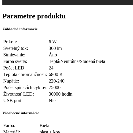
Parametre produktu
Základné informácie
Príkon:
6 W
Svetelný tok:
360 lm
Stmievanie:
Áno
Farba svetla:
Teplá/Neutrálna/Studená biela
Počet LED:
24
Teplota chromatičnosti:
6800 K
Napätie:
220-240
Počet spínacích cyklov:
75000
Životnosť LED:
30000 hodín
USB port:
Nie
Všeobecné informácie
Farba:
Biela
Materiál:
plast + kov