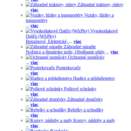
Záhradné traktory, ridery
...
viac
Voziky, fúriky a
transportéry
...
viac
Vysokotlakové
čističe (WAPky)
Benzínové,
Elektrické,
...
viac
Záhradné náradie
Nožnice a štepárske nože,
Obrábanie pôdy
...
viac
Ochranné pomôcky
...
viac
Postrekovače
...
viac
Hadice a príslušenstvo
...
viac
Poštové schránky
...
viac
Záhradné domčeky
...
viac
Rebríky a schodíky
...
viac
Konvy, nádoby a sudy
...
viac
Bandasky