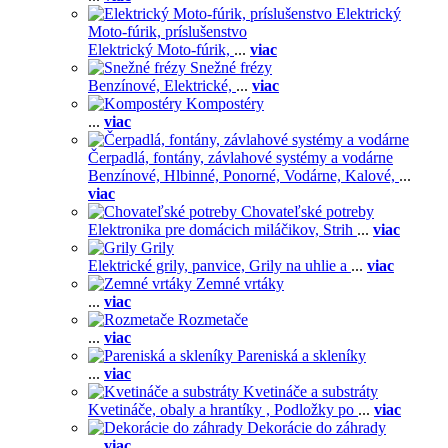
Elektrický
Moto-fúrik, príslušenstvo
Elektrický Moto-fúrik,
...
viac
Snežné frézy
Benzínové,
Elektrické,
...
viac
Kompostéry
...
viac
Čerpadlá, fontány, závlahové systémy a vodárne
Benzínové,
Hlbinné,
Ponorné,
Vodárne,
Kalové,
...
viac
Chovateľské potreby
Elektronika pre domácich miláčikov,
Strih
...
viac
Grily
Elektrické grily, panvice,
Grily na uhlie a
...
viac
Zemné vrtáky
...
viac
Rozmetače
...
viac
Pareniská a skleníky
...
viac
Kvetináče a substráty
Kvetináče, obaly a hrantíky ,
Podložky po
...
viac
Dekorácie do záhrady
...
viac