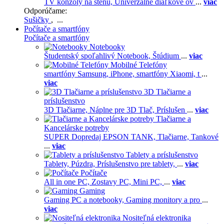
TV konzoly na stenu,
Univerzálne diaľkové ov
...
viac
Odporúčame:
Sušičky
, ...
Počítače a smartfóny
Počítače a smartfóny
Notebooky
Študentský spoľahlivý Notebook,
Štúdium
...
viac
Mobilné Telefóny
smartfóny Samsung,
iPhone,
smartfóny Xiaomi,
t
...
viac
3D Tlačiarne a
príslušenstvo
3D Tlačiarne,
Náplne pre 3D Tlač,
Príslušen
...
viac
Tlačiarne a
Kancelárske potreby
SUPER Dopredaj EPSON TANK,
Tlačiarne,
Tankové
...
viac
Tablety a príslušenstvo
Tablety,
Púzdra,
Príslušenstvo pre tablety,
...
viac
Počítače
All in one PC,
Zostavy PC,
Mini PC,
...
viac
Gaming
Gaming PC a notebooky,
Gaming monitory a pro
...
viac
Nositeľná elektronika