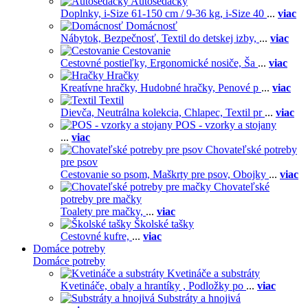
Autosedačky
Doplnky,
i-Size 61-150 cm / 9-36 kg,
i-Size 40
...
viac
Domácnosť
Nábytok,
Bezpečnosť,
Textil do detskej izby,
...
viac
Cestovanie
Cestovné postieľky,
Ergonomické nosiče,
Ša
...
viac
Hračky
Kreatívne hračky,
Hudobné hračky,
Penové p
...
viac
Textil
Dievča,
Neutrálna kolekcia,
Chlapec,
Textil pr
...
viac
POS - vzorky a stojany
...
viac
Chovateľské potreby
pre psov
Cestovanie so psom,
Maškrty pre psov,
Obojky
...
viac
Chovateľské
potreby pre mačky
Toalety pre mačky,
...
viac
Školské tašky
Cestovné kufre,
...
viac
Domáce potreby
Domáce potreby
Kvetináče a substráty
Kvetináče, obaly a hrantíky ,
Podložky po
...
viac
Substráty a hnojivá