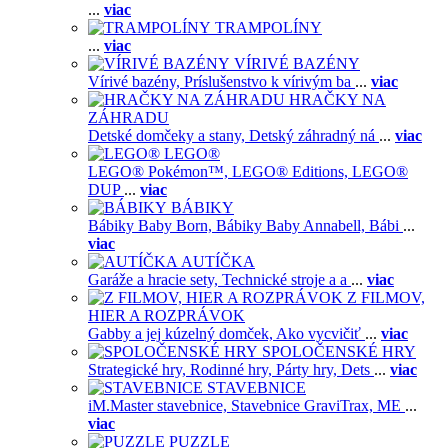
...
viac
TRAMPOLÍNY
...
viac
VÍRIVÉ BAZÉNY
Vírivé bazény,
Príslušenstvo k vírivým ba
...
viac
HRAČKY NA
ZÁHRADU
Detské domčeky a stany,
Detský záhradný ná
...
viac
LEGO®
LEGO® Pokémon™,
LEGO® Editions,
LEGO®
DUP
...
viac
BÁBIKY
Bábiky Baby Born,
Bábiky Baby Annabell,
Bábi
...
viac
AUTÍČKA
Garáže a hracie sety,
Technické stroje a a
...
viac
Z FILMOV,
HIER A ROZPRÁVOK
Gabby a jej kúzelný domček,
Ako vycvičiť
...
viac
SPOLOČENSKÉ HRY
Strategické hry,
Rodinné hry,
Párty hry,
Dets
...
viac
STAVEBNICE
iM.Master stavebnice,
Stavebnice GraviTrax,
ME
...
viac
PUZZLE