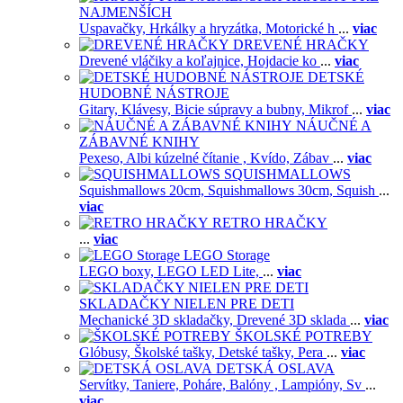
NAJMENŠÍCH
Uspavačky,
Hrkálky a hryzátka,
Motorické h
...
viac
DREVENÉ HRAČKY
Drevené vláčiky a koľajnice,
Hojdacie ko
...
viac
DETSKÉ
HUDOBNÉ NÁSTROJE
Gitary,
Klávesy,
Bicie súpravy a bubny,
Mikrof
...
viac
NÁUČNÉ A
ZÁBAVNÉ KNIHY
Pexeso,
Albi kúzelné čítanie ,
Kvído,
Zábav
...
viac
SQUISHMALLOWS
Squishmallows 20cm,
Squishmallows 30cm,
Squish
...
viac
RETRO HRAČKY
...
viac
LEGO Storage
LEGO boxy,
LEGO LED Lite,
...
viac
SKLADAČKY NIELEN PRE DETI
Mechanické 3D skladačky,
Drevené 3D sklada
...
viac
ŠKOLSKÉ POTREBY
Glóbusy,
Školské tašky,
Detské tašky,
Pera
...
viac
DETSKÁ OSLAVA
Servítky,
Taniere,
Poháre,
Balóny ,
Lampióny,
Sv
...
viac