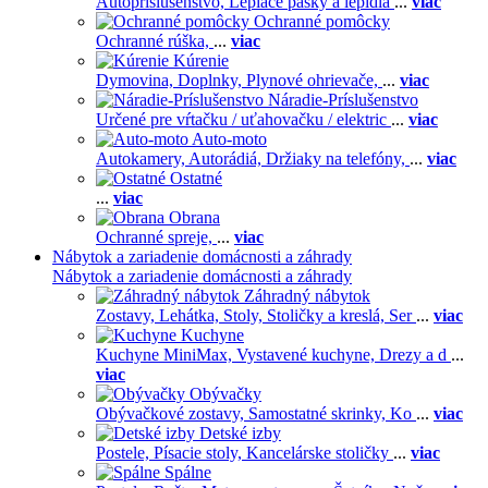
Autopríslušenstvo,
Lepiace pásky a lepidlá
...
viac
Ochranné pomôcky
Ochranné rúška,
...
viac
Kúrenie
Dymovina,
Doplnky,
Plynové ohrievače,
...
viac
Náradie-Príslušenstvo
Určené pre vŕtačku / uťahovačku / elektric
...
viac
Auto-moto
Autokamery,
Autorádiá,
Držiaky na telefóny,
...
viac
Ostatné
...
viac
Obrana
Ochranné spreje,
...
viac
Nábytok a zariadenie domácnosti a záhrady
Nábytok a zariadenie domácnosti a záhrady
Záhradný nábytok
Zostavy,
Lehátka,
Stoly,
Stoličky a kreslá,
Ser
...
viac
Kuchyne
Kuchyne MiniMax,
Vystavené kuchyne,
Drezy a d
...
viac
Obývačky
Obývačkové zostavy,
Samostatné skrinky,
Ko
...
viac
Detské izby
Postele,
Písacie stoly,
Kancelárske stoličky
...
viac
Spálne