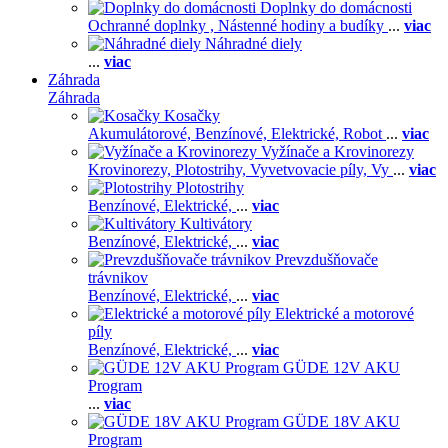
Doplnky do domácnosti
Ochranné doplnky ,
Nástenné hodiny a budíky
...
viac
Náhradné diely
...
viac
Záhrada
Záhrada
Kosačky
Akumulátorové,
Benzínové,
Elektrické,
Robot
...
viac
Vyžínače a Krovinorezy
Krovinorezy,
Plotostrihy,
Vyvetvovacie píly,
Vy
...
viac
Plotostrihy
Benzínové,
Elektrické,
...
viac
Kultivátory
Benzínové,
Elektrické,
...
viac
Prevzdušňovače
trávnikov
Benzínové,
Elektrické,
...
viac
Elektrické a motorové
píly
Benzínové,
Elektrické,
...
viac
GÜDE 12V AKU
Program
...
viac
GÜDE 18V AKU
Program