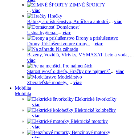
ZIMNÉ ŠPORTY
...
viac
Hračky
Bábiky a príslušenstvo,
Autíčka a autodrá
...
viac
Domácnosť
Ústna hygiena,
...
viac
Drony a príslušenstvo
Drony,
Príslušenstvo pre drony,
...
viac
Na záhradu
Bazény,
Vozidlá,
Vírivky,
VYMAZAT Leto a voda,
...
viac
Pre najmenších
Starostlivosť o dieťa,
Hračky pre najmenší
...
viac
Modelárstvo
Zberateľské modely,
...
viac
Mobilita
Mobilita
Elektrické štvorkolky
...
viac
Elektrické kolobežky
...
viac
Elektrické motorky
...
viac
Benzínové motorky
...
viac