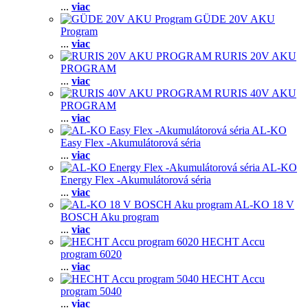
...
viac
GÜDE 20V AKU
Program
...
viac
RURIS 20V AKU
PROGRAM
...
viac
RURIS 40V AKU
PROGRAM
...
viac
AL-KO
Easy Flex -Akumulátorová séria
...
viac
AL-KO
Energy Flex -Akumulátorová séria
...
viac
AL-KO 18 V
BOSCH Aku program
...
viac
HECHT Accu
program 6020
...
viac
HECHT Accu
program 5040
...
viac