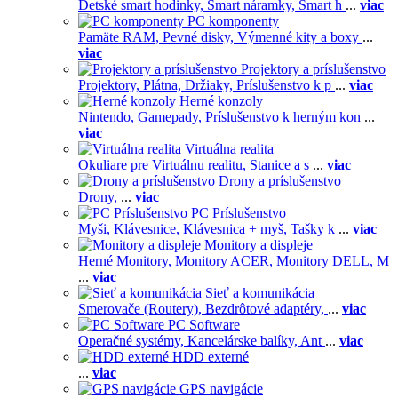
Detské smart hodinky,
Smart náramky,
Smart h
...
viac
PC komponenty
Pamäte RAM,
Pevné disky,
Výmenné kity a boxy
...
viac
Projektory a príslušenstvo
Projektory,
Plátna,
Držiaky,
Príslušenstvo k p
...
viac
Herné konzoly
Nintendo,
Gamepady,
Príslušenstvo k herným kon
...
viac
Virtuálna realita
Okuliare pre Virtuálnu realitu,
Stanice a s
...
viac
Drony a príslušenstvo
Drony,
...
viac
PC Príslušenstvo
Myši,
Klávesnice,
Klávesnica + myš,
Tašky k
...
viac
Monitory a displeje
Herné Monitory,
Monitory ACER,
Monitory DELL,
M
...
viac
Sieť a komunikácia
Smerovače (Routery),
Bezdrôtové adaptéry,
...
viac
PC Software
Operačné systémy,
Kancelárske balíky,
Ant
...
viac
HDD externé
...
viac
GPS navigácie