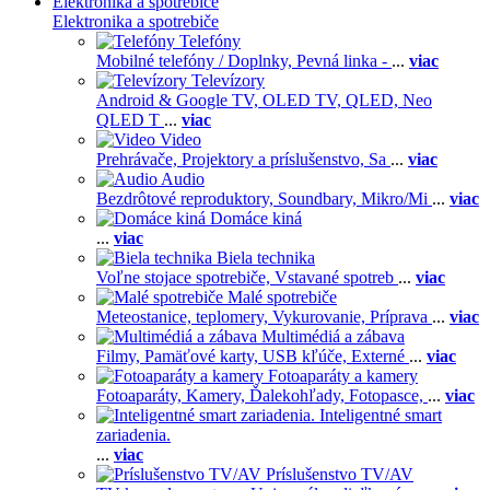
Elektronika a spotrebiče
Elektronika a spotrebiče
Telefóny
Mobilné telefóny / Doplnky,
Pevná linka -
...
viac
Televízory
Android & Google TV,
OLED TV,
QLED, Neo
QLED T
...
viac
Video
Prehrávače,
Projektory a príslušenstvo,
Sa
...
viac
Audio
Bezdrôtové reproduktory,
Soundbary,
Mikro/Mi
...
viac
Domáce kiná
...
viac
Biela technika
Voľne stojace spotrebiče,
Vstavané spotreb
...
viac
Malé spotrebiče
Meteostanice, teplomery,
Vykurovanie,
Príprava
...
viac
Multimédiá a zábava
Filmy,
Pamäťové karty,
USB kľúče,
Externé
...
viac
Fotoaparáty a kamery
Fotoaparáty,
Kamery,
Ďalekohľady,
Fotopasce,
...
viac
Inteligentné smart
zariadenia.
...
viac
Príslušenstvo TV/AV