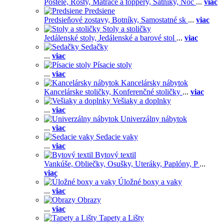
Postele,
Rošty,
Matrace a toppery,
Šatníky,
Noč
...
viac
Predsiene
Predsieňové zostavy,
Botníky,
Samostatné sk
...
viac
Stoly a stoličky
Jedálenské stoly,
Jedálenské a barové stol
...
viac
Sedačky
...
viac
Písacie stoly
...
viac
Kancelársky nábytok
Kancelárske stoličky,
Konferenčné stoličky
...
viac
Vešiaky a doplnky
...
viac
Univerzálny nábytok
...
viac
Sedacie vaky
...
viac
Bytový textil
Vankúše,
Obliečky,
Osušky,
Uteráky,
Paplóny,
P
...
viac
Úložné boxy a vaky
...
viac
Obrazy
...
viac
Tapety a Lišty