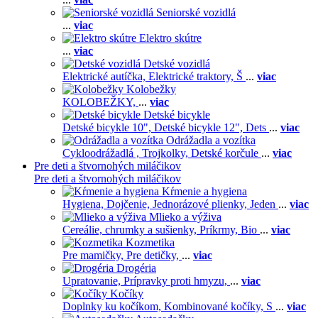
Seniorské vozidlá
...
viac
Elektro skútre
...
viac
Detské vozidlá
Elektrické autíčka,
Elektrické traktory,
Š
...
viac
Kolobežky
KOLOBEŽKY,
...
viac
Detské bicykle
Detské bicykle 10",
Detské bicykle 12",
Dets
...
viac
Odrážadla a vozítka
Cykloodrážadlá ,
Trojkolky,
Detské korčule
...
viac
Pre deti a štvornohých miláčikov
Pre deti a štvornohých miláčikov
Kŕmenie a hygiena
Hygiena,
Dojčenie,
Jednorázové plienky,
Jeden
...
viac
Mlieko a výživa
Cereálie, chrumky a sušienky,
Príkrmy,
Bio
...
viac
Kozmetika
Pre mamičky,
Pre detičky,
...
viac
Drogéria
Upratovanie,
Prípravky proti hmyzu,
...
viac
Kočíky
Doplnky ku kočíkom,
Kombinované kočíky,
S
...
viac