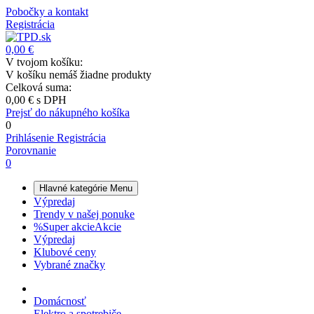
Pobočky a kontakt
Registrácia
0,00 €
V tvojom košíku:
V košíku nemáš žiadne produkty
Celková suma:
0,00 €
s DPH
Prejsť do nákupného košíka
0
Prihlásenie
Registrácia
Porovnanie
0
Hlavné kategórie
Menu
Výpredaj
Trendy v našej ponuke
%
Super akcie
Akcie
Výpredaj
Klubové ceny
Vybrané značky
Domácnosť
Elektro a spotrebiče