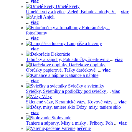
...
viac
Umelé kvety
Umelé kvety a kytice,
Zeleň,
Bobule a plody,
V
...
viac
Anjeli
...
viac
Fotorámčeky a
fotoalbumy
...
viac
Lampáše a lucerny
...
viac
Dekorácie
Tabuľky a zápichy,
Pokladničky, šperkovnic
...
viac
Darčekové doplnky
Obrúsky papierové,
Tašky darčekové,
...
viac
Kahance a náplne
...
viac
Sviečky a svietniky
Sviečky,
Svietníky a podložky pod sviečky
...
viac
Vázy
Sklenené vázy,
Keramické vázy,
Kovové vázy
...
viac
Dózy, misy, taniere sklo
...
viac
Stolovanie
Taniere a súpravy,
Misy a misky ,
Príbory,
Poh
...
viac
Varenie,pečenie