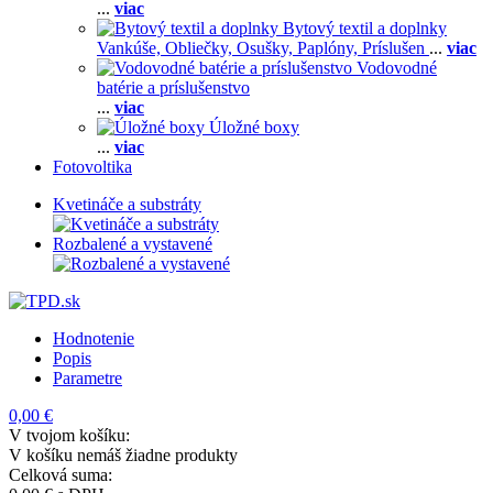
...
viac
Bytový textil a doplnky
Vankúše,
Obliečky,
Osušky,
Paplóny,
Príslušen
...
viac
Vodovodné
batérie a príslušenstvo
...
viac
Úložné boxy
...
viac
Fotovoltika
Kvetináče a substráty
Rozbalené a vystavené
Hodnotenie
Popis
Parametre
0,00 €
V tvojom košíku:
V košíku nemáš žiadne produkty
Celková suma: