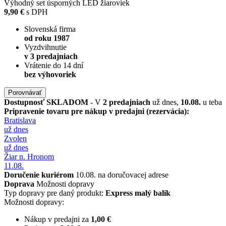
Výhodný set úsporných LED žiaroviek
9,90 €
s DPH
Slovenská firma
od roku 1987
Vyzdvihnutie
v 3 predajniach
Vrátenie do 14 dní
bez výhovoriek
Porovnávať
Dostupnosť
SKLADOM
- V
2 predajniach
už dnes,
10.08.
u teba
Pripravenie tovaru pre nákup v predajni (rezervácia):
Bratislava
už dnes
Zvolen
už dnes
Žiar n. Hronom
11.08.
Doručenie kuriérom
10.08. na doručovacej adrese
Doprava
Možnosti dopravy
Typ dopravy pre daný produkt:
Express malý balík
Možnosti dopravy:
Nákup v predajni za
1,00 €