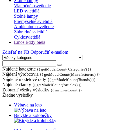
Stolné lampy
Vianočné osvetlenie
LED svietidlá
Stolné lampy
Priemyselné svietidlá
Ambientné osvetlenie
Záhradné svietidlá
Cyklosvietidlá
Emos Eddy biela
Zdieľať na FB
Odporučiť e-mailom
Nájdené kategórie
{{ getModelCount('Categories') }}
Nájdení výrobcovia
{{ getModelCount('Manufacturers') }}
Nájdené modelové rady
{{ getModelCount('Brands') }}
Nájdené články
{{ getModelCount('Articles') }}
Zobraziť všetky výsledky
{{ matchesCount }}
Žiadne výsledky
Výbava na leto
Bicykle a kolobežky