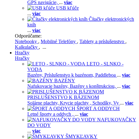
GPS navigácie,
...
viac
USB kľúče
...
viac
Čítačky elektronických
kníh
...
viac
Odporúčame:
Notebooky
,
Mobilné Telefóny
,
Tablety a príslušenstvo
,
Kalkulačky
, ...
Hračky
Hračky
LETO - SLNKO -
VODA
Bazény,
Príslušenstvo k bazénom,
Paddleboa
...
viac
BAZÉNY
Nafukovacie bazény,
Bazény s konštrukciou,
...
viac
PRISLUŠENSTVO K BÁZENOM
Solárne plachty,
Krycie plachty ,
Schodíky,
Vy
...
viac
ŠPORT A ODDYCH
Letné športy a oddych ,
...
viac
NAFUKOVAČKY
DO VODY
...
viac
ŠMYKĽAVKY