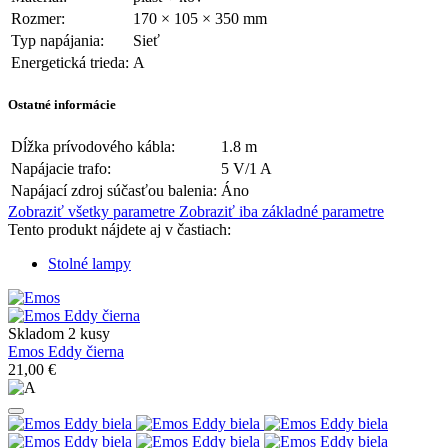
Rozmer:
170 × 105 × 350 mm
Typ napájania:
Sieť
Energetická trieda:
A
Ostatné informácie
Dĺžka prívodového kábla:
1.8 m
Napájacie trafo:
5 V/1 A
Napájací zdroj súčasťou balenia:
Áno
Zobraziť všetky parametre
Zobraziť iba základné parametre
Tento produkt nájdete aj v častiach:
Stolné lampy
Skladom 2 kusy
Emos Eddy čierna
21,00 €