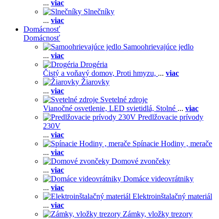
...
viac
Slnečníky
...
viac
Domácnosť
Domácnosť
Samoohrievajúce jedlo
...
viac
Drogéria
Čistý a voňavý domov,
Proti hmyzu,
...
viac
Žiarovky
...
viac
Svetelné zdroje
Vianočné osvetlenie,
LED svietidlá,
Stolné
...
viac
Predlžovacie prívody
230V
...
viac
Spínacie Hodiny , merače
...
viac
Domové zvončeky
...
viac
Domáce videovrátniky
...
viac
Elektroinštalačný materiál
...
viac
Zámky, vložky trezory