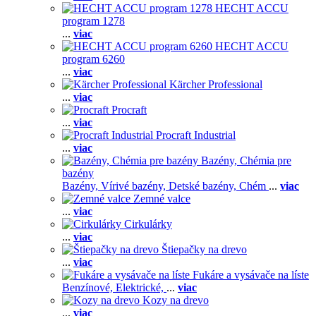
HECHT ACCU
program 1278
...
viac
HECHT ACCU
program 6260
...
viac
Kärcher Professional
...
viac
Procraft
...
viac
Procraft Industrial
...
viac
Bazény, Chémia pre
bazény
Bazény,
Vírivé bazény,
Detské bazény,
Chém
...
viac
Zemné valce
...
viac
Cirkulárky
...
viac
Štiepačky na drevo
...
viac
Fukáre a vysávače na líste
Benzínové,
Elektrické,
...
viac
Kozy na drevo
...
viac