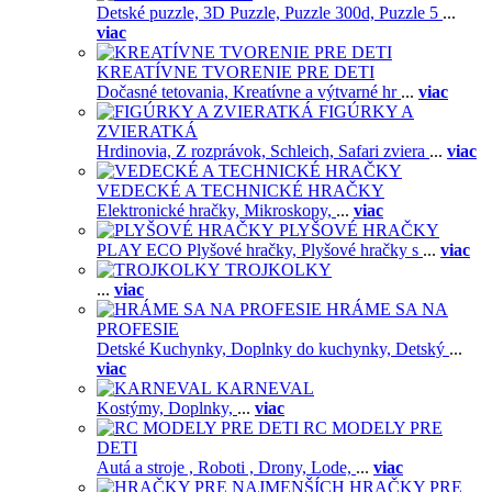
Detské puzzle,
3D Puzzle,
Puzzle 300d,
Puzzle 5
...
viac
KREATÍVNE TVORENIE PRE DETI
Dočasné tetovania,
Kreatívne a výtvarné hr
...
viac
FIGÚRKY A
ZVIERATKÁ
Hrdinovia,
Z rozprávok,
Schleich,
Safari zviera
...
viac
VEDECKÉ A TECHNICKÉ HRAČKY
Elektronické hračky,
Mikroskopy,
...
viac
PLYŠOVÉ HRAČKY
PLAY ECO Plyšové hračky,
Plyšové hračky s
...
viac
TROJKOLKY
...
viac
HRÁME SA NA
PROFESIE
Detské Kuchynky,
Doplnky do kuchynky,
Detský
...
viac
KARNEVAL
Kostýmy,
Doplnky,
...
viac
RC MODELY PRE
DETI
Autá a stroje ,
Roboti ,
Drony,
Lode,
...
viac
HRAČKY PRE