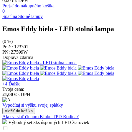
0,00 €
s DPH
Prejsť do nákupného košíka
0
Späť na Stolné lampy
Emos Eddy biela
- LED stolná lampa
(0 %)
Pr. č.: 123301
PN: Z7599W
Doprava zdarma
+4
Ďalšie
Tvoja cena:
21,00 €
s DPH
Vypočítaj si výšku svojej splátky
Vložiť
do košíka
Ako sa stať členom Klubu TPD Rodina?
Výhodný set 3ks úsporných LED žiaroviek