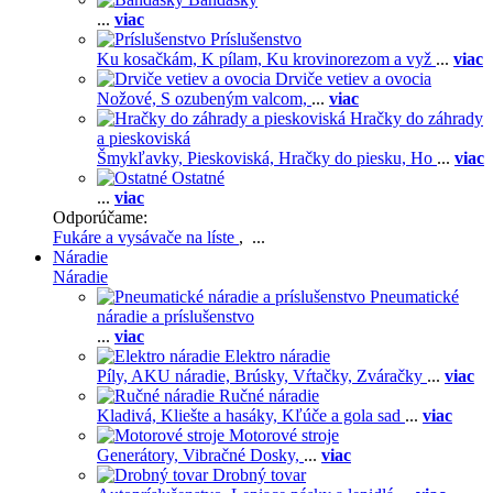
...
viac
Príslušenstvo
Ku kosačkám,
K pílam,
Ku krovinorezom a vyž
...
viac
Drviče vetiev a ovocia
Nožové,
S ozubeným valcom,
...
viac
Hračky do záhrady
a pieskoviská
Šmykľavky,
Pieskoviská,
Hračky do piesku,
Ho
...
viac
Ostatné
...
viac
Odporúčame:
Fukáre a vysávače na líste
, ...
Náradie
Náradie
Pneumatické
náradie a príslušenstvo
...
viac
Elektro náradie
Píly,
AKU náradie,
Brúsky,
Vŕtačky,
Zváračky
...
viac
Ručné náradie
Kladivá,
Kliešte a hasáky,
Kľúče a gola sad
...
viac
Motorové stroje
Generátory,
Vibračné Dosky,
...
viac
Drobný tovar