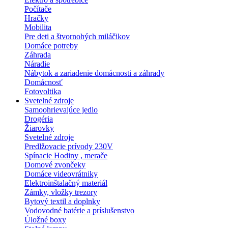
Počítače
Hračky
Mobilita
Pre deti a štvornohých miláčikov
Domáce potreby
Záhrada
Náradie
Nábytok a zariadenie domácnosti a záhrady
Domácnosť
Fotovoltika
Svetelné zdroje
Samoohrievajúce jedlo
Drogéria
Žiarovky
Svetelné zdroje
Predlžovacie prívody 230V
Spínacie Hodiny , merače
Domové zvončeky
Domáce videovrátniky
Elektroinštalačný materiál
Zámky, vložky trezory
Bytový textil a doplnky
Vodovodné batérie a príslušenstvo
Úložné boxy