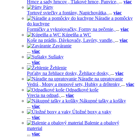
Hrnce a sady hrncov ,
Tlakové hrnce,
Panvice,
...
viac
Párty
Tortové sviečky a fontány,
Napichovátka,
...
viac
Náradie a pomôcky
do kuchyne
Formičky a vykrajovačky,
Formy na pečenie,
...
viac
Kúpelňa a WC
Koše na prádlo,
Dávkovače,
Lavóry, vandle,
...
viac
Zaváranie
...
viac
Sušiaky
...
viac
Žehlenie
Poťahy na žehliace dosky,
Žehliace dosky,
...
viac
Náradie na upratovanie
Vedrá ,
Mopy a mopové sety,
Hubky a drôtenky
...
viac
Odpadkové koše
Vrecia na odpad,
...
viac
Nákupné tašky a košíky
...
viac
Úložné boxy a vaky
...
viac
Balenie a obalový
material
...
viac