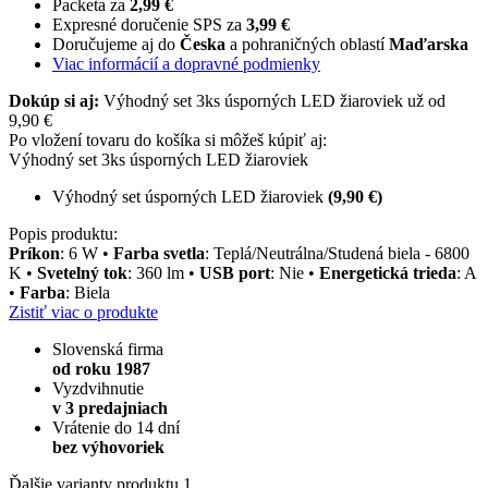
Packeta za
2,99 €
Expresné doručenie SPS za
3,99 €
Doručujeme aj do
Česka
a pohraničných oblastí
Maďarska
Viac informácií a dopravné podmienky
Dokúp si aj:
Výhodný set 3ks úsporných LED žiaroviek už od
9,90 €
Po vložení tovaru do košíka si môžeš kúpiť aj:
Výhodný set 3ks úsporných LED žiaroviek
Výhodný set úsporných LED žiaroviek
(9,90 €)
Popis produktu:
Príkon
: 6 W •
Farba svetla
: Teplá/Neutrálna/Studená biela - 6800
K •
Svetelný tok
: 360 lm •
USB port
: Nie •
Energetická trieda
: A
•
Farba
: Biela
Zistiť viac o produkte
Slovenská firma
od roku 1987
Vyzdvihnutie
v 3 predajniach
Vrátenie do 14 dní
bez výhovoriek
Ďalšie varianty produktu
1