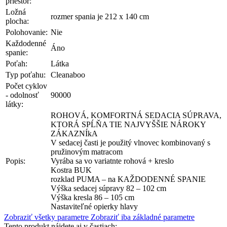
priestor:
Ložná
rozmer spania je 212 x 140 cm
plocha:
Polohovanie:
Nie
Každodenné
Áno
spanie:
Poťah:
Látka
Typ poťahu:
Cleanaboo
Počet cyklov
- odolnosť
90000
látky:
ROHOVÁ, KOMFORTNÁ SEDACIA SÚPRAVA,
KTORÁ SPĹŇA TIE NAJVYŠŠIE NÁROKY
ZÁKAZNÍkA
V sedacej časti je použitý vlnovec kombinovaný s
pružinovým matracom
Popis:
Vyrába sa vo variatnte rohová + kreslo
Kostra BUK
rozklad PUMA – na KAŽDODENNÉ SPANIE
Výška sedacej súpravy 82 – 102 cm
Výška kresla 86 – 105 cm
Nastaviteľné opierky hlavy
Zobraziť všetky parametre
Zobraziť iba základné parametre
Tento produkt nájdete aj v častiach: