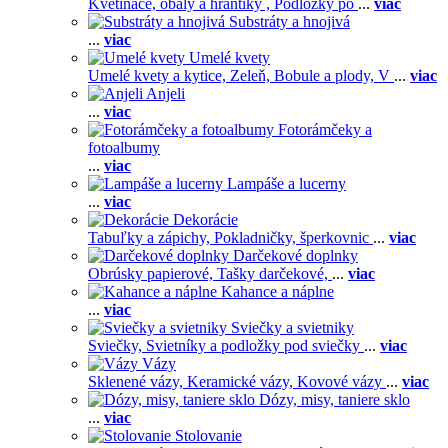
Kvetináče, obaly a hrantíky ,
Podložky po
...
viac
Substráty a hnojivá
...
viac
Umelé kvety
Umelé kvety a kytice,
Zeleň,
Bobule a plody,
V
...
viac
Anjeli
...
viac
Fotorámčeky a
fotoalbumy
...
viac
Lampáše a lucerny
...
viac
Dekorácie
Tabuľky a zápichy,
Pokladničky, šperkovnic
...
viac
Darčekové doplnky
Obrúsky papierové,
Tašky darčekové,
...
viac
Kahance a náplne
...
viac
Sviečky a svietniky
Sviečky,
Svietníky a podložky pod sviečky
...
viac
Vázy
Sklenené vázy,
Keramické vázy,
Kovové vázy
...
viac
Dózy, misy, taniere sklo
...
viac
Stolovanie