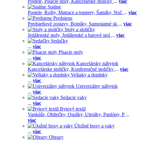
Postele,
Písacie stoly,
Kancelárske stoličky
...
viac
Spálne
Postele,
Rošty,
Matrace a toppery,
Šatníky,
Noč
...
viac
Predsiene
Predsieňové zostavy,
Botníky,
Samostatné sk
...
viac
Stoly a stoličky
Jedálenské stoly,
Jedálenské a barové stol
...
viac
Sedačky
...
viac
Písacie stoly
...
viac
Kancelársky nábytok
Kancelárske stoličky,
Konferenčné stoličky
...
viac
Vešiaky a doplnky
...
viac
Univerzálny nábytok
...
viac
Sedacie vaky
...
viac
Bytový textil
Vankúše,
Obliečky,
Osušky,
Uteráky,
Paplóny,
P
...
viac
Úložné boxy a vaky
...
viac
Obrazy