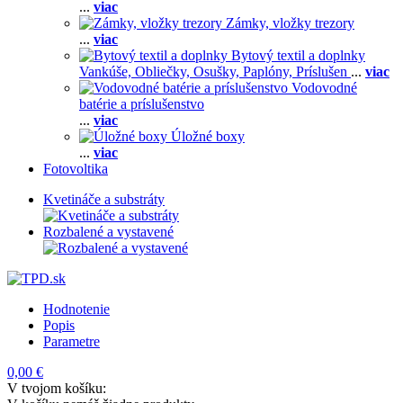
...
viac
Zámky, vložky trezory
...
viac
Bytový textil a doplnky
Vankúše,
Obliečky,
Osušky,
Paplóny,
Príslušen
...
viac
Vodovodné
batérie a príslušenstvo
...
viac
Úložné boxy
...
viac
Fotovoltika
Kvetináče a substráty
Rozbalené a vystavené
Hodnotenie
Popis
Parametre
0,00 €
V tvojom košíku: