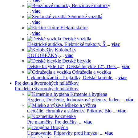
Benzínové motorky
...
viac
Seniorské vozidlá
...
viac
Elektro skútre
...
viac
Detské vozidlá
Elektrické autíčka,
Elektrické traktory,
Š
...
viac
Kolobežky
KOLOBEŽKY,
...
viac
Detské bicykle
Detské bicykle 10",
Detské bicykle 12",
Dets
...
viac
Odrážadla a vozítka
Cykloodrážadlá ,
Trojkolky,
Detské korčule
...
viac
Pre deti a štvornohých miláčikov
Pre deti a štvornohých miláčikov
Kŕmenie a hygiena
Hygiena,
Dojčenie,
Jednorázové plienky,
Jeden
...
viac
Mlieko a výživa
Cereálie, chrumky a sušienky,
Príkrmy,
Bio
...
viac
Kozmetika
Pre mamičky,
Pre detičky,
...
viac
Drogéria
Upratovanie,
Prípravky proti hmyzu,
...
viac