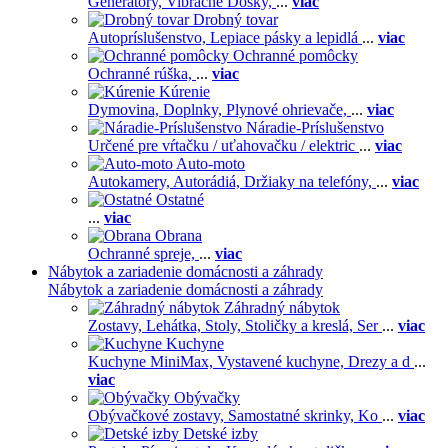
Generátory,
Vibračné Dosky,
...
viac
Drobný tovar
Autopríslušenstvo,
Lepiace pásky a lepidlá
...
viac
Ochranné pomôcky
Ochranné rúška,
...
viac
Kúrenie
Dymovina,
Doplnky,
Plynové ohrievače,
...
viac
Náradie-Príslušenstvo
Určené pre vŕtačku / uťahovačku / elektric
...
viac
Auto-moto
Autokamery,
Autorádiá,
Držiaky na telefóny,
...
viac
Ostatné
...
viac
Obrana
Ochranné spreje,
...
viac
Nábytok a zariadenie domácnosti a záhrady
Nábytok a zariadenie domácnosti a záhrady
Záhradný nábytok
Zostavy,
Lehátka,
Stoly,
Stoličky a kreslá,
Ser
...
viac
Kuchyne
Kuchyne MiniMax,
Vystavené kuchyne,
Drezy a d
...
viac
Obývačky
Obývačkové zostavy,
Samostatné skrinky,
Ko
...
viac
Detské izby