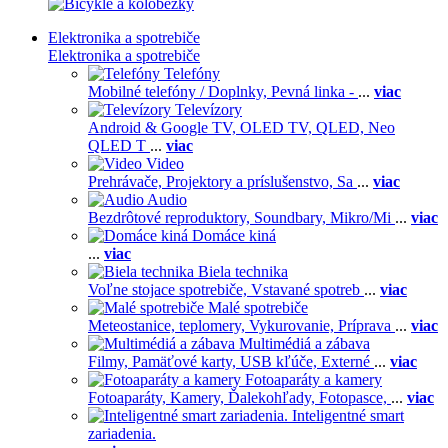
Elektronika a spotrebiče
Elektronika a spotrebiče
Telefóny
Mobilné telefóny / Doplnky,
Pevná linka -
...
viac
Televízory
Android & Google TV,
OLED TV,
QLED, Neo
QLED T
...
viac
Video
Prehrávače,
Projektory a príslušenstvo,
Sa
...
viac
Audio
Bezdrôtové reproduktory,
Soundbary,
Mikro/Mi
...
viac
Domáce kiná
...
viac
Biela technika
Voľne stojace spotrebiče,
Vstavané spotreb
...
viac
Malé spotrebiče
Meteostanice, teplomery,
Vykurovanie,
Príprava
...
viac
Multimédiá a zábava
Filmy,
Pamäťové karty,
USB kľúče,
Externé
...
viac
Fotoaparáty a kamery
Fotoaparáty,
Kamery,
Ďalekohľady,
Fotopasce,
...
viac
Inteligentné smart
zariadenia.