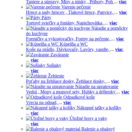
Taniere a súpravy,
Misy a misky ,
Príbory,
Poh
...
viac
Varenie,pečenie
Hrnce a sady hrncov ,
Tlakové hrnce,
Panvice,
...
viac
Párty
Tortové sviečky a fontány,
Napichovátka,
...
viac
Náradie a pomôcky
do kuchyne
Formičky a vykrajovačky,
Formy na pečenie,
...
viac
Kúpelňa a WC
Koše na prádlo,
Dávkovače,
Lavóry, vandle,
...
viac
Zaváranie
...
viac
Sušiaky
...
viac
Žehlenie
Poťahy na žehliace dosky,
Žehliace dosky,
...
viac
Náradie na upratovanie
Vedrá ,
Mopy a mopové sety,
Hubky a drôtenky
...
viac
Odpadkové koše
Vrecia na odpad,
...
viac
Nákupné tašky a košíky
...
viac
Úložné boxy a vaky
...
viac
Balenie a obalový