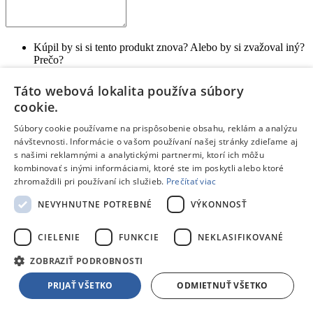
Kúpil by si si tento produkt znova? Alebo by si zvažoval iný?
Prečo?
Aký je tvoj celkový pocit z používania produktu?
Na čo je potrebné pri kúpe myslieť?
Táto webová lokalita používa súbory
Pre akého zákazníka je tento produkt vhodný?
cookie.
Odoslať hodnotenie
Súbory cookie používame na prispôsobenie obsahu, reklám a analýzu
Ďakujeme, tvoje hodnotenie bolo odoslané.
návštevnosti. Informácie o vašom používaní našej stránky zdieľame aj
Blog
De’Longhi ECAM450.65.S Eletta Explore
s našimi reklamnými a analytickými partnermi, ktorí ich môžu
kombinovať s inými informáciami, ktoré ste im poskytli alebo ktoré
Nový automatický kávovar Eletta Explore od spoločnosti
zhromaždili pri používaní ich služieb.
Prečítať viac
De'Longhi ponúka viac ako 50 nápojov.
NEVYHNUTNE POTREBNÉ
VÝKONNOSŤ
Čítať článok
Blog
Navigačné schopnosti robotických kosačiek Ecovacs
CIELENIE
FUNKCIE
NEKLASIFIKOVANÉ
Inteligentné robotické kosačky Ecovacs sa navigujú a kosia bez
ZOBRAZIŤ PODROBNOSTI
potreby inštalácie obvodových káblov. Zabudnite na zložitú,
finančne nákladnú a dlhotrvajúcu inštaláciu. Robotická kosačka je
PRIJAŤ VŠETKO
ODMIETNUŤ VŠETKO
pripravená už za pár minút. Inteligentné plánovanie kosenia,
vyhýbanie sa prekážkam či zakázané zóny sú pri robotických