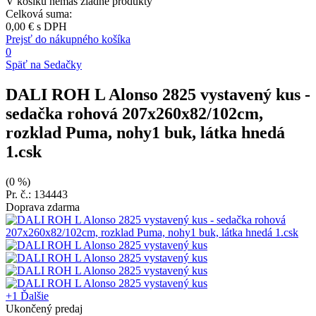
V košíku nemáš žiadne produkty
Celková suma:
0,00 €
s DPH
Prejsť do nákupného košíka
0
Späť na Sedačky
DALI ROH L Alonso 2825 vystavený kus
-
sedačka rohová 207x260x82/102cm,
rozklad Puma, nohy1 buk, látka hnedá
1.csk
(0 %)
Pr. č.: 134443
Doprava zdarma
+1
Ďalšie
Ukončený predaj