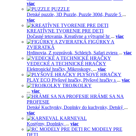
viac
PUZZLE
Detské puzzle,
3D Puzzle,
Puzzle 300d,
Puzzle 5
...
viac
KREATÍVNE TVORENIE PRE DETI
Dočasné tetovania,
Kreatívne a výtvarné hr
...
viac
FIGÚRKY A
ZVIERATKÁ
Hrdinovia,
Z rozprávok,
Schleich,
Safari zviera
...
viac
VEDECKÉ A TECHNICKÉ HRAČKY
Elektronické hračky,
Mikroskopy,
...
viac
PLYŠOVÉ HRAČKY
PLAY ECO Plyšové hračky,
Plyšové hračky s
...
viac
TROJKOLKY
...
viac
HRÁME SA NA
PROFESIE
Detské Kuchynky,
Doplnky do kuchynky,
Detský
...
viac
KARNEVAL
Kostýmy,
Doplnky,
...
viac
RC MODELY PRE
DETI