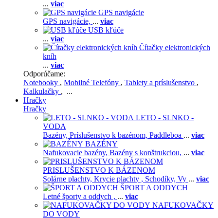
...
viac
GPS navigácie
GPS navigácie,
...
viac
USB kľúče
...
viac
Čítačky elektronických
kníh
...
viac
Odporúčame:
Notebooky
,
Mobilné Telefóny
,
Tablety a príslušenstvo
,
Kalkulačky
, ...
Hračky
Hračky
LETO - SLNKO -
VODA
Bazény,
Príslušenstvo k bazénom,
Paddleboa
...
viac
BAZÉNY
Nafukovacie bazény,
Bazény s konštrukciou,
...
viac
PRISLUŠENSTVO K BÁZENOM
Solárne plachty,
Krycie plachty ,
Schodíky,
Vy
...
viac
ŠPORT A ODDYCH
Letné športy a oddych ,
...
viac
NAFUKOVAČKY
DO VODY