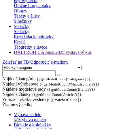
Bytový textil
Úložné boxy a vaky
Obrazy
Tapety a Lišty
Slnečníky
Sedačky
Sedačky
Rozkladacie pohovky.
Kreslá
Taburetky a lavice
DALI ROH L Alonso 2825 vystavený kus
Zdieľať na FB
Odporučiť e-mailom
Nájdené kategórie
{{ getModelCount('Categories') }}
Nájdení výrobcovia
{{ getModelCount('Manufacturers') }}
Nájdené modelové rady
{{ getModelCount('Brands') }}
Nájdené články
{{ getModelCount('Articles') }}
Zobraziť všetky výsledky
{{ matchesCount }}
Žiadne výsledky
Výbava na leto
Bicykle a kolobežky