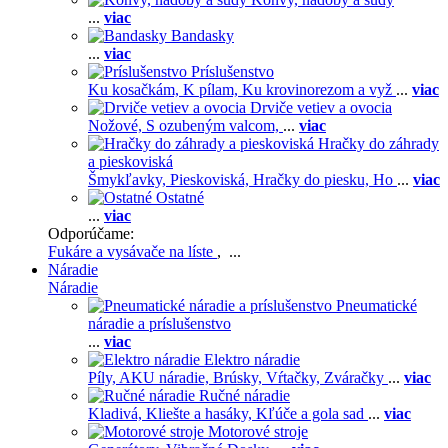
...
viac
Bandasky
...
viac
Príslušenstvo
Ku kosačkám,
K pílam,
Ku krovinorezom a vyž
...
viac
Drviče vetiev a ovocia
Nožové,
S ozubeným valcom,
...
viac
Hračky do záhrady
a pieskoviská
Šmykľavky,
Pieskoviská,
Hračky do piesku,
Ho
...
viac
Ostatné
...
viac
Odporúčame:
Fukáre a vysávače na líste
, ...
Náradie
Náradie
Pneumatické
náradie a príslušenstvo
...
viac
Elektro náradie
Píly,
AKU náradie,
Brúsky,
Vŕtačky,
Zváračky
...
viac
Ručné náradie
Kladivá,
Kliešte a hasáky,
Kľúče a gola sad
...
viac
Motorové stroje