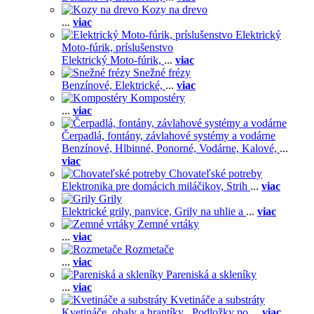
Kozy na drevo
...
viac
Elektrický
Moto-fúrik, príslušenstvo
Elektrický Moto-fúrik,
...
viac
Snežné frézy
Benzínové,
Elektrické,
...
viac
Kompostéry
...
viac
Čerpadlá, fontány, závlahové systémy a vodárne
Benzínové,
Hlbinné,
Ponorné,
Vodárne,
Kalové,
...
viac
Chovateľské potreby
Elektronika pre domácich miláčikov,
Strih
...
viac
Grily
Elektrické grily, panvice,
Grily na uhlie a
...
viac
Zemné vrtáky
...
viac
Rozmetače
...
viac
Pareniská a skleníky
...
viac
Kvetináče a substráty
Kvetináče, obaly a hrantíky ,
Podložky po
...
viac