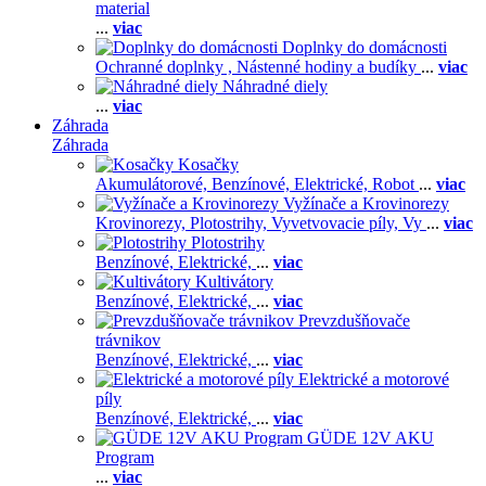
material
...
viac
Doplnky do domácnosti
Ochranné doplnky ,
Nástenné hodiny a budíky
...
viac
Náhradné diely
...
viac
Záhrada
Záhrada
Kosačky
Akumulátorové,
Benzínové,
Elektrické,
Robot
...
viac
Vyžínače a Krovinorezy
Krovinorezy,
Plotostrihy,
Vyvetvovacie píly,
Vy
...
viac
Plotostrihy
Benzínové,
Elektrické,
...
viac
Kultivátory
Benzínové,
Elektrické,
...
viac
Prevzdušňovače
trávnikov
Benzínové,
Elektrické,
...
viac
Elektrické a motorové
píly
Benzínové,
Elektrické,
...
viac
GÜDE 12V AKU
Program
...
viac