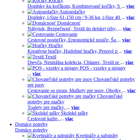
Kočíky
Doplnky ku kočíkom,
Kombinované kočíky,
S
...
viac
Autosedačky
Doplnky,
i-Size 61-150 cm / 9-36 kg,
i-Size 40
...
viac
Domácnosť
Nábytok,
Bezpečnosť,
Textil do detskej izby,
...
viac
Cestovanie
Cestovné postieľky,
Ergonomické nosiče,
Ša
...
viac
Hračky
Kreatívne hračky,
Hudobné hračky,
Penové p
...
viac
Textil
Dievča,
Neutrálna kolekcia,
Chlapec,
Textil pr
...
viac
POS - vzorky a stojany
...
viac
Chovateľské potreby
pre psov
Cestovanie so psom,
Maškrty pre psov,
Obojky
...
viac
Chovateľské
potreby pre mačky
Toalety pre mačky,
...
viac
Školské tašky
Cestovné kufre,
...
viac
Domáce potreby
Domáce potreby
Kvetináče a substráty