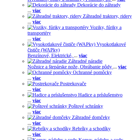
Dekorácie do záhrady
...
viac
Záhradné traktory, ridery
...
viac
Voziky, fúriky a
transportéry
...
viac
Vysokotlakové
čističe (WAPky)
Benzínové,
Elektrické,
...
viac
Záhradné náradie
Nožnice a štepárske nože,
Obrábanie pôdy
...
viac
Ochranné pomôcky
...
viac
Postrekovače
...
viac
Hadice a príslušenstvo
...
viac
Poštové schránky
...
viac
Záhradné domčeky
...
viac
Rebríky a schodíky
...
viac
Konvy, nádoby a sudy