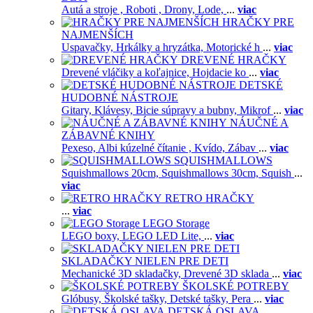
Autá a stroje ,
Roboti ,
Drony,
Lode,
...
viac
HRAČKY PRE
NAJMENŠÍCH
Uspavačky,
Hrkálky a hryzátka,
Motorické h
...
viac
DREVENÉ HRAČKY
Drevené vláčiky a koľajnice,
Hojdacie ko
...
viac
DETSKÉ
HUDOBNÉ NÁSTROJE
Gitary,
Klávesy,
Bicie súpravy a bubny,
Mikrof
...
viac
NÁUČNÉ A
ZÁBAVNÉ KNIHY
Pexeso,
Albi kúzelné čítanie ,
Kvído,
Zábav
...
viac
SQUISHMALLOWS
Squishmallows 20cm,
Squishmallows 30cm,
Squish
...
viac
RETRO HRAČKY
...
viac
LEGO Storage
LEGO boxy,
LEGO LED Lite,
...
viac
SKLADAČKY NIELEN PRE DETI
Mechanické 3D skladačky,
Drevené 3D sklada
...
viac
ŠKOLSKÉ POTREBY
Glóbusy,
Školské tašky,
Detské tašky,
Pera
...
viac
DETSKÁ OSLAVA