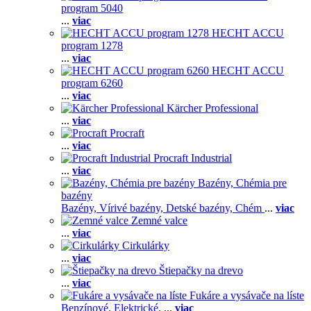
program 5040
...
viac
HECHT ACCU
program 1278
...
viac
HECHT ACCU
program 6260
...
viac
Kärcher Professional
...
viac
Procraft
...
viac
Procraft Industrial
...
viac
Bazény, Chémia pre
bazény
Bazény,
Vírivé bazény,
Detské bazény,
Chém
...
viac
Zemné valce
...
viac
Cirkulárky
...
viac
Štiepačky na drevo
...
viac
Fukáre a vysávače na líste
Benzínové,
Elektrické,
...
viac