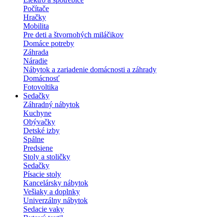
Počítače
Hračky
Mobilita
Pre deti a štvornohých miláčikov
Domáce potreby
Záhrada
Náradie
Nábytok a zariadenie domácnosti a záhrady
Domácnosť
Fotovoltika
Sedačky
Záhradný nábytok
Kuchyne
Obývačky
Detské izby
Spálne
Predsiene
Stoly a stoličky
Sedačky
Písacie stoly
Kancelársky nábytok
Vešiaky a doplnky
Univerzálny nábytok
Sedacie vaky