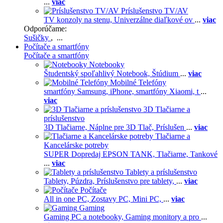
...
viac
Príslušenstvo TV/AV
TV konzoly na stenu,
Univerzálne diaľkové ov
...
viac
Odporúčame:
Sušičky
, ...
Počítače a smartfóny
Počítače a smartfóny
Notebooky
Študentský spoľahlivý Notebook,
Štúdium
...
viac
Mobilné Telefóny
smartfóny Samsung,
iPhone,
smartfóny Xiaomi,
t
...
viac
3D Tlačiarne a
príslušenstvo
3D Tlačiarne,
Náplne pre 3D Tlač,
Príslušen
...
viac
Tlačiarne a
Kancelárske potreby
SUPER Dopredaj EPSON TANK,
Tlačiarne,
Tankové
...
viac
Tablety a príslušenstvo
Tablety,
Púzdra,
Príslušenstvo pre tablety,
...
viac
Počítače
All in one PC,
Zostavy PC,
Mini PC,
...
viac
Gaming
Gaming PC a notebooky,
Gaming monitory a pro
...