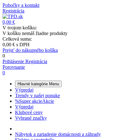
Pobočky a kontakt
Registrácia
0,00 €
V tvojom košíku:
V košíku nemáš žiadne produkty
Celková suma:
0,00 €
s DPH
Prejsť do nákupného košíka
0
Prihlásenie
Registrácia
Porovnanie
0
Hlavné kategórie
Menu
Výpredaj
Trendy v našej ponuke
%
Super akcie
Akcie
Výpredaj
Klubové ceny
Vybrané značky
Nábytok a zariadenie domácnosti a záhrady
Elektro a spotrebiče