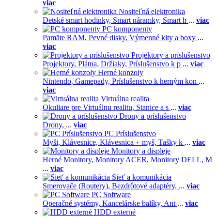
viac
Nositeľná elektronika
Detské smart hodinky,
Smart náramky,
Smart h
...
viac
PC komponenty
Pamäte RAM,
Pevné disky,
Výmenné kity a boxy
...
viac
Projektory a príslušenstvo
Projektory,
Plátna,
Držiaky,
Príslušenstvo k p
...
viac
Herné konzoly
Nintendo,
Gamepady,
Príslušenstvo k herným kon
...
viac
Virtuálna realita
Okuliare pre Virtuálnu realitu,
Stanice a s
...
viac
Drony a príslušenstvo
Drony,
...
viac
PC Príslušenstvo
Myši,
Klávesnice,
Klávesnica + myš,
Tašky k
...
viac
Monitory a displeje
Herné Monitory,
Monitory ACER,
Monitory DELL,
M
...
viac
Sieť a komunikácia
Smerovače (Routery),
Bezdrôtové adaptéry,
...
viac
PC Software
Operačné systémy,
Kancelárske balíky,
Ant
...
viac
HDD externé