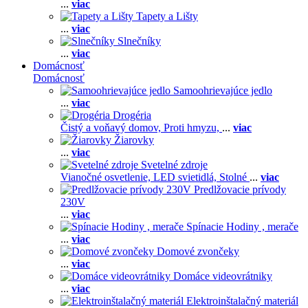
...
viac
Tapety a Lišty
...
viac
Slnečníky
...
viac
Domácnosť
Domácnosť
Samoohrievajúce jedlo
...
viac
Drogéria
Čistý a voňavý domov,
Proti hmyzu,
...
viac
Žiarovky
...
viac
Svetelné zdroje
Vianočné osvetlenie,
LED svietidlá,
Stolné
...
viac
Predlžovacie prívody
230V
...
viac
Spínacie Hodiny , merače
...
viac
Domové zvončeky
...
viac
Domáce videovrátniky
...
viac
Elektroinštalačný materiál