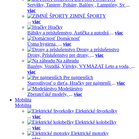
Servítky,
Taniere,
Poháre,
Balóny ,
Lampióny,
Sv
...
viac
ZIMNÉ ŠPORTY
...
viac
Hračky
Bábiky a príslušenstvo,
Autíčka a autodrá
...
viac
Domácnosť
Ústna hygiena,
...
viac
Drony a príslušenstvo
Drony,
Príslušenstvo pre drony,
...
viac
Na záhradu
Bazény,
Vozidlá,
Vírivky,
VYMAZAT Leto a voda,
...
viac
Pre najmenších
Starostlivosť o dieťa,
Hračky pre najmenší
...
viac
Modelárstvo
Zberateľské modely,
...
viac
Mobilita
Mobilita
Elektrické štvorkolky
...
viac
Elektrické kolobežky
...
viac
Elektrické motorky
...
viac