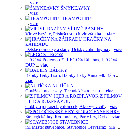
...
viac
ŠMYKĽAVKY
...
viac
TRAMPOLÍNY
...
viac
VÍRIVÉ BAZÉNY
Vírivé bazény,
Príslušenstvo k vírivým ba
...
viac
HRAČKY NA
ZÁHRADU
Detské domčeky a stany,
Detský záhradný ná
...
viac
LEGO®
LEGO® Pokémon™,
LEGO® Editions,
LEGO®
DUP
...
viac
BÁBIKY
Bábiky Baby Born,
Bábiky Baby Annabell,
Bábi
...
viac
AUTÍČKA
Garáže a hracie sety,
Technické stroje a a
...
viac
Z FILMOV,
HIER A ROZPRÁVOK
Gabby a jej kúzelný domček,
Ako vycvičiť
...
viac
SPOLOČENSKÉ HRY
Strategické hry,
Rodinné hry,
Párty hry,
Dets
...
viac
STAVEBNICE
iM.Master stavebnice,
Stavebnice GraviTrax,
ME
...