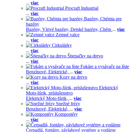
...
viac
Procraft Industrial
...
viac
Bazény, Chémia pre
bazény
Bazény,
Vírivé bazény,
Detské bazény,
Chém
...
viac
Zemné valce
...
viac
Cirkulárky
...
viac
Štiepačky na drevo
...
viac
Fukáre a vysávače na líste
Benzínové,
Elektrické,
...
viac
Kozy na drevo
...
viac
Elektrický
Moto-fúrik, príslušenstvo
Elektrický Moto-fúrik,
...
viac
Snežné frézy
Benzínové,
Elektrické,
...
viac
Kompostéry
...
viac
Čerpadlá, fontány, závlahové systémy a vodárne