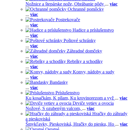
Nožnice a štepárske nože,
Obrábanie pôdy
...
viac
Ochranné pomôcky
...
viac
Postrekovače
...
viac
Hadice a príslušenstvo
...
viac
Poštové schránky
...
viac
Záhradné domčeky
...
viac
Rebríky a schodíky
...
viac
Konvy, nádoby a sudy
...
viac
Bandasky
...
viac
Príslušenstvo
Ku kosačkám,
K pílam,
Ku krovinorezom a vyž
...
viac
Drviče vetiev a ovocia
Nožové,
S ozubeným valcom,
...
viac
Hračky do záhrady
a pieskoviská
Šmykľavky,
Pieskoviská,
Hračky do piesku,
Ho
...
viac
Ostatné