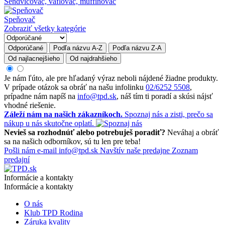
Sendvičovač, vaflovač, muffinovač
Speňovač
Zobraziť všetky kategórie
Odporúčané
Podľa názvu A-Z
Podľa názvu Z-A
Od najlacnejšieho
Od najdrahšieho
Je nám ľúto, ale pre hľadaný výraz neboli nájdené žiadne produkty.
V prípade otázok sa obráť na našu infolinku
02/6252 5508
,
prípadne nám napíš na
info@tpd.sk
, náš tím ti poradí a skúsi nájsť
vhodné riešenie.
Záleží nám na našich zákazníkoch.
Spoznaj nás a zisti, prečo sa
nákup u nás skutočne oplatí.
Nevieš sa rozhodnúť alebo potrebuješ poradiť?
Neváhaj a obráť
sa na našich odborníkov, sú tu len pre teba!
Pošli nám e-mail
info@tpd.sk
Navštív naše predajne
Zoznam
predajní
Informácie a kontakty
Informácie a kontakty
O nás
Klub TPD Rodina
Záruka kvality