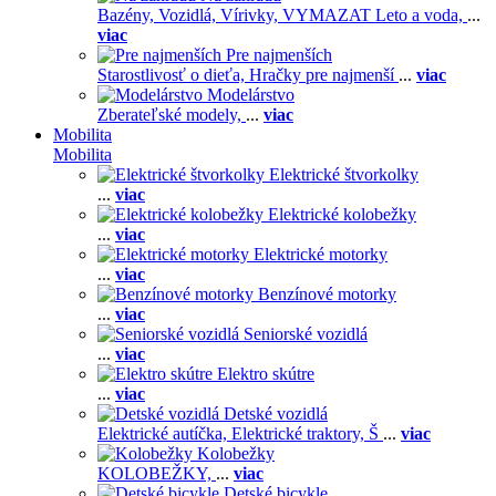
Bazény,
Vozidlá,
Vírivky,
VYMAZAT Leto a voda,
...
viac
Pre najmenších
Starostlivosť o dieťa,
Hračky pre najmenší
...
viac
Modelárstvo
Zberateľské modely,
...
viac
Mobilita
Mobilita
Elektrické štvorkolky
...
viac
Elektrické kolobežky
...
viac
Elektrické motorky
...
viac
Benzínové motorky
...
viac
Seniorské vozidlá
...
viac
Elektro skútre
...
viac
Detské vozidlá
Elektrické autíčka,
Elektrické traktory,
Š
...
viac
Kolobežky
KOLOBEŽKY,
...
viac
Detské bicykle