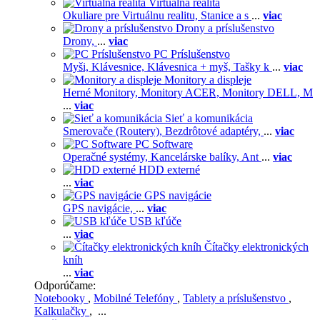
Virtuálna realita
Okuliare pre Virtuálnu realitu,
Stanice a s
...
viac
Drony a príslušenstvo
Drony,
...
viac
PC Príslušenstvo
Myši,
Klávesnice,
Klávesnica + myš,
Tašky k
...
viac
Monitory a displeje
Herné Monitory,
Monitory ACER,
Monitory DELL,
M
...
viac
Sieť a komunikácia
Smerovače (Routery),
Bezdrôtové adaptéry,
...
viac
PC Software
Operačné systémy,
Kancelárske balíky,
Ant
...
viac
HDD externé
...
viac
GPS navigácie
GPS navigácie,
...
viac
USB kľúče
...
viac
Čítačky elektronických
kníh
...
viac
Odporúčame:
Notebooky
,
Mobilné Telefóny
,
Tablety a príslušenstvo
,
Kalkulačky
, ...