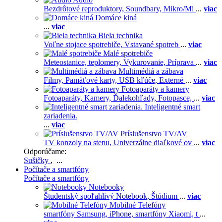
Bezdrôtové reproduktory,
Soundbary,
Mikro/Mi
...
viac
Domáce kiná
...
viac
Biela technika
Voľne stojace spotrebiče,
Vstavané spotreb
...
viac
Malé spotrebiče
Meteostanice, teplomery,
Vykurovanie,
Príprava
...
viac
Multimédiá a zábava
Filmy,
Pamäťové karty,
USB kľúče,
Externé
...
viac
Fotoaparáty a kamery
Fotoaparáty,
Kamery,
Ďalekohľady,
Fotopasce,
...
viac
Inteligentné smart
zariadenia.
...
viac
Príslušenstvo TV/AV
TV konzoly na stenu,
Univerzálne diaľkové ov
...
viac
Odporúčame:
Sušičky
, ...
Počítače a smartfóny
Počítače a smartfóny
Notebooky
Študentský spoľahlivý Notebook,
Štúdium
...
viac
Mobilné Telefóny
smartfóny Samsung,
iPhone,
smartfóny Xiaomi,
t
...