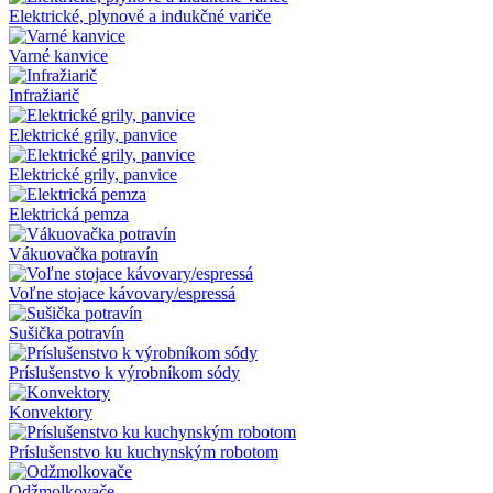
Elektrické, plynové a indukčné variče
Varné kanvice
Infražiarič
Elektrické grily, panvice
Elektrické grily, panvice
Elektrická pemza
Vákuovačka potravín
Voľne stojace kávovary/espressá
Sušička potravín
Príslušenstvo k výrobníkom sódy
Konvektory
Príslušenstvo ku kuchynským robotom
Odžmolkovače