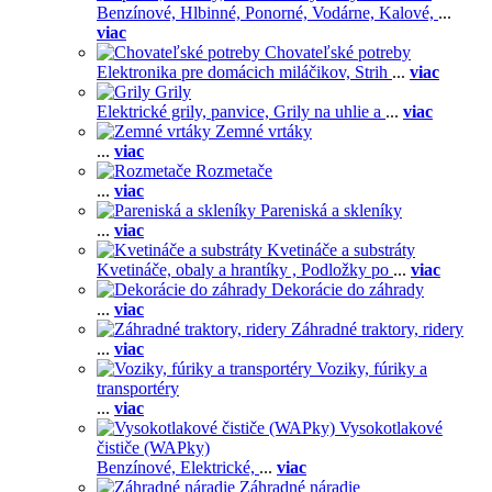
Benzínové,
Hlbinné,
Ponorné,
Vodárne,
Kalové,
...
viac
Chovateľské potreby
Elektronika pre domácich miláčikov,
Strih
...
viac
Grily
Elektrické grily, panvice,
Grily na uhlie a
...
viac
Zemné vrtáky
...
viac
Rozmetače
...
viac
Pareniská a skleníky
...
viac
Kvetináče a substráty
Kvetináče, obaly a hrantíky ,
Podložky po
...
viac
Dekorácie do záhrady
...
viac
Záhradné traktory, ridery
...
viac
Voziky, fúriky a
transportéry
...
viac
Vysokotlakové
čističe (WAPky)
Benzínové,
Elektrické,
...
viac
Záhradné náradie