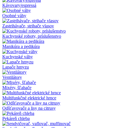
Kávovary/espressá
Osobné váhy
Zastrihávače, strihače vlasov
Kuchynské roboty, príslušenstvo
Manikúra a pedikúra
Kuchynské váhy
Lapače hmyzu
Ventilátory
Mixéry, šľahače
Multifunkčné elektrické hrnce
Odšťavovače a lisy na citrusy
Pekáreň chleba