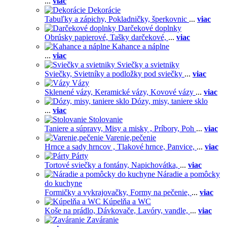
...
viac
Dekorácie
Tabuľky a zápichy,
Pokladničky, šperkovnic
...
viac
Darčekové doplnky
Obrúsky papierové,
Tašky darčekové,
...
viac
Kahance a náplne
...
viac
Sviečky a svietniky
Sviečky,
Svietníky a podložky pod sviečky
...
viac
Vázy
Sklenené vázy,
Keramické vázy,
Kovové vázy
...
viac
Dózy, misy, taniere sklo
...
viac
Stolovanie
Taniere a súpravy,
Misy a misky ,
Príbory,
Poh
...
viac
Varenie,pečenie
Hrnce a sady hrncov ,
Tlakové hrnce,
Panvice,
...
viac
Párty
Tortové sviečky a fontány,
Napichovátka,
...
viac
Náradie a pomôcky
do kuchyne
Formičky a vykrajovačky,
Formy na pečenie,
...
viac
Kúpelňa a WC
Koše na prádlo,
Dávkovače,
Lavóry, vandle,
...
viac
Zaváranie