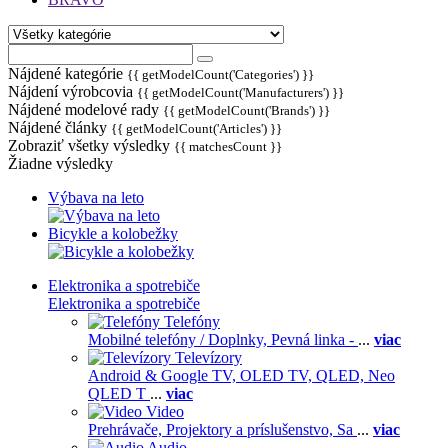
Nájdené kategórie
{{ getModelCount('Categories') }}
Nájdení výrobcovia
{{ getModelCount('Manufacturers') }}
Nájdené modelové rady
{{ getModelCount('Brands') }}
Nájdené články
{{ getModelCount('Articles') }}
Zobraziť všetky výsledky
{{ matchesCount }}
Žiadne výsledky
Výbava na leto
Bicykle a kolobežky
Elektronika a spotrebiče
Elektronika a spotrebiče
Telefóny
Mobilné telefóny / Doplnky,
Pevná linka -
...
viac
Televízory
Android & Google TV,
OLED TV,
QLED, Neo
QLED T
...
viac
Video
Prehrávače,
Projektory a príslušenstvo,
Sa
...
viac
Audio