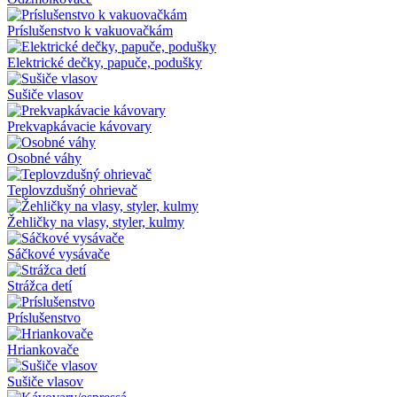
Príslušenstvo k vakuovačkám
Elektrické dečky, papuče, podušky
Sušiče vlasov
Prekvapkávacie kávovary
Osobné váhy
Teplovzdušný ohrievač
Žehličky na vlasy, styler, kulmy
Sáčkové vysávače
Strážca detí
Príslušenstvo
Hriankovače
Sušiče vlasov