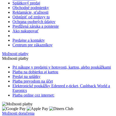
Splátkový predaj
Obchodné podmienky
Reklamácie, sťažnosti
Odstúpiť od zmluvy tu
Ochrana osobných údajov
Predĺžená záruka a poistenie
Ako nakupovať
Predajne a kontakty
Centrum pre zákazníkov
Možnosti platby
Možnosti platby
Pri nákupe v predajni v hotovosti, kartou, alebo poukážkami
Platba na dobierku aj kartou
Predaj na splátky
Platba prevodom na účet
Elektronické poukážky Edenred
e-ticket
, Cashback World a
Euronics
Platba online cez internet:
Možnosti doručenia