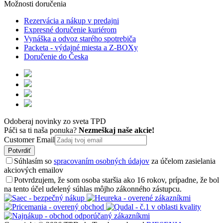
Možnosti doručenia
Rezervácia a nákup v predajni
Expresné doručenie kuriérom
Vynáška a odvoz starého spotrebiča
Packeta - výdajné miesta a Z-BOXy
Doručenie do Česka
Odoberaj novinky zo sveta TPD
Páči sa ti naša ponuka?
Nezmeškaj naše akcie!
Customer Email
Potvrdiť
Súhlasím so
spracovaním osobných údajov
za účelom zasielania
akciových emailov
Potvrdzujem, že som osoba staršia ako 16 rokov, prípadne, že bol
na tento účel udelený súhlas môjho zákonného zástupcu.