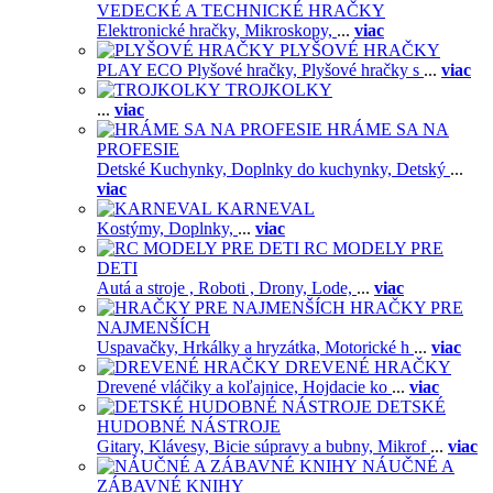
VEDECKÉ A TECHNICKÉ HRAČKY
Elektronické hračky,
Mikroskopy,
...
viac
PLYŠOVÉ HRAČKY
PLAY ECO Plyšové hračky,
Plyšové hračky s
...
viac
TROJKOLKY
...
viac
HRÁME SA NA
PROFESIE
Detské Kuchynky,
Doplnky do kuchynky,
Detský
...
viac
KARNEVAL
Kostýmy,
Doplnky,
...
viac
RC MODELY PRE
DETI
Autá a stroje ,
Roboti ,
Drony,
Lode,
...
viac
HRAČKY PRE
NAJMENŠÍCH
Uspavačky,
Hrkálky a hryzátka,
Motorické h
...
viac
DREVENÉ HRAČKY
Drevené vláčiky a koľajnice,
Hojdacie ko
...
viac
DETSKÉ
HUDOBNÉ NÁSTROJE
Gitary,
Klávesy,
Bicie súpravy a bubny,
Mikrof
...
viac
NÁUČNÉ A
ZÁBAVNÉ KNIHY