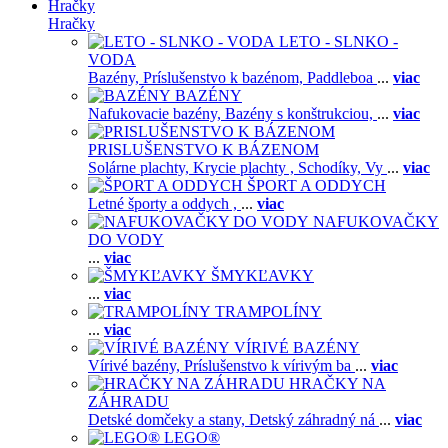
Hračky
Hračky
LETO - SLNKO -
VODA
Bazény,
Príslušenstvo k bazénom,
Paddleboa
...
viac
BAZÉNY
Nafukovacie bazény,
Bazény s konštrukciou,
...
viac
PRISLUŠENSTVO K BÁZENOM
Solárne plachty,
Krycie plachty ,
Schodíky,
Vy
...
viac
ŠPORT A ODDYCH
Letné športy a oddych ,
...
viac
NAFUKOVAČKY
DO VODY
...
viac
ŠMYKĽAVKY
...
viac
TRAMPOLÍNY
...
viac
VÍRIVÉ BAZÉNY
Vírivé bazény,
Príslušenstvo k vírivým ba
...
viac
HRAČKY NA
ZÁHRADU
Detské domčeky a stany,
Detský záhradný ná
...
viac
LEGO®