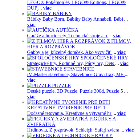
LEGO® Pokémon™,
LEGO® Editions,
LEGO®
DUP
...
viac
BÁBIKY
Bábiky Baby Born,
Bábiky Baby Annabell,
Bábi
...
viac
AUTÍČKA
Garáže a hracie sety,
Technické stroje a a
...
viac
Z FILMOV,
HIER A ROZPRÁVOK
Gabby a jej kúzelný domček,
Ako vycvičiť
...
viac
SPOLOČENSKÉ HRY
Strategické hry,
Rodinné hry,
Párty hry,
Dets
...
viac
STAVEBNICE
iM.Master stavebnice,
Stavebnice GraviTrax,
ME
...
viac
PUZZLE
Detské puzzle,
3D Puzzle,
Puzzle 300d,
Puzzle 5
...
viac
KREATÍVNE TVORENIE PRE DETI
Dočasné tetovania,
Kreatívne a výtvarné hr
...
viac
FIGÚRKY A
ZVIERATKÁ
Hrdinovia,
Z rozprávok,
Schleich,
Safari zviera
...
viac