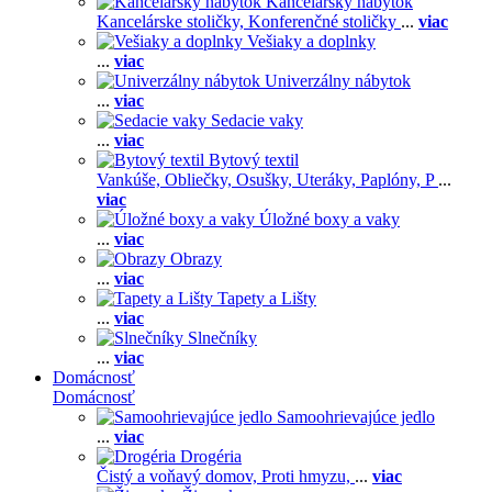
Kancelársky nábytok
Kancelárske stoličky,
Konferenčné stoličky
...
viac
Vešiaky a doplnky
...
viac
Univerzálny nábytok
...
viac
Sedacie vaky
...
viac
Bytový textil
Vankúše,
Obliečky,
Osušky,
Uteráky,
Paplóny,
P
...
viac
Úložné boxy a vaky
...
viac
Obrazy
...
viac
Tapety a Lišty
...
viac
Slnečníky
...
viac
Domácnosť
Domácnosť
Samoohrievajúce jedlo
...
viac
Drogéria
Čistý a voňavý domov,
Proti hmyzu,
...
viac