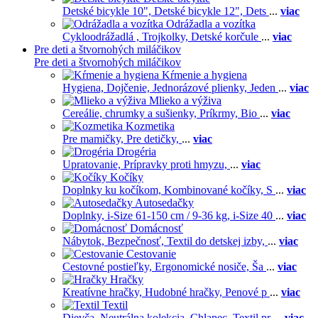
Detské bicykle 10",
Detské bicykle 12",
Dets
...
viac
Odrážadla a vozítka
Cykloodrážadlá ,
Trojkolky,
Detské korčule
...
viac
Pre deti a štvornohých miláčikov
Pre deti a štvornohých miláčikov
Kŕmenie a hygiena
Hygiena,
Dojčenie,
Jednorázové plienky,
Jeden
...
viac
Mlieko a výživa
Cereálie, chrumky a sušienky,
Príkrmy,
Bio
...
viac
Kozmetika
Pre mamičky,
Pre detičky,
...
viac
Drogéria
Upratovanie,
Prípravky proti hmyzu,
...
viac
Kočíky
Doplnky ku kočíkom,
Kombinované kočíky,
S
...
viac
Autosedačky
Doplnky,
i-Size 61-150 cm / 9-36 kg,
i-Size 40
...
viac
Domácnosť
Nábytok,
Bezpečnosť,
Textil do detskej izby,
...
viac
Cestovanie
Cestovné postieľky,
Ergonomické nosiče,
Ša
...
viac
Hračky
Kreatívne hračky,
Hudobné hračky,
Penové p
...
viac
Textil
Dievča,
Neutrálna kolekcia,
Chlapec,
Textil pr
...
viac