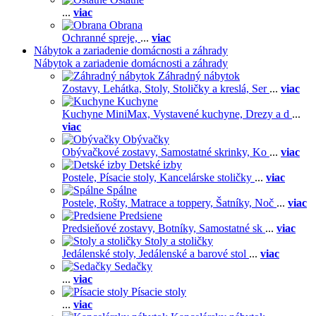
...
viac
Obrana
Ochranné spreje,
...
viac
Nábytok a zariadenie domácnosti a záhrady
Nábytok a zariadenie domácnosti a záhrady
Záhradný nábytok
Zostavy,
Lehátka,
Stoly,
Stoličky a kreslá,
Ser
...
viac
Kuchyne
Kuchyne MiniMax,
Vystavené kuchyne,
Drezy a d
...
viac
Obývačky
Obývačkové zostavy,
Samostatné skrinky,
Ko
...
viac
Detské izby
Postele,
Písacie stoly,
Kancelárske stoličky
...
viac
Spálne
Postele,
Rošty,
Matrace a toppery,
Šatníky,
Noč
...
viac
Predsiene
Predsieňové zostavy,
Botníky,
Samostatné sk
...
viac
Stoly a stoličky
Jedálenské stoly,
Jedálenské a barové stol
...
viac
Sedačky
...
viac
Písacie stoly
...
viac