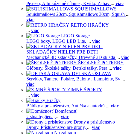
Pexeso,
Albi kúzelné čítanie ,
Kvído,
Zábav
...
viac
SQUISHMALLOWS
Squishmallows 20cm,
Squishmallows 30cm,
Squish
...
viac
RETRO HRAČKY
...
viac
LEGO Storage
LEGO boxy,
LEGO LED Lite,
...
viac
SKLADAČKY NIELEN PRE DETI
Mechanické 3D skladačky,
Drevené 3D sklada
...
viac
ŠKOLSKÉ POTREBY
Glóbusy,
Školské tašky,
Detské tašky,
Pera
...
viac
DETSKÁ OSLAVA
Servítky,
Taniere,
Poháre,
Balóny ,
Lampióny,
Sv
...
viac
ZIMNÉ ŠPORTY
...
viac
Hračky
Bábiky a príslušenstvo,
Autíčka a autodrá
...
viac
Domácnosť
Ústna hygiena,
...
viac
Drony a príslušenstvo
Drony,
Príslušenstvo pre drony,
...
viac
Na záhradu