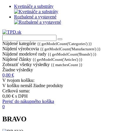
Kvetináče a substráty
Rozbalené a vystavené
Nájdené kategórie
{{ getModelCount('Categories') }}
Nájdení výrobcovia
{{ getModelCount('Manufacturers') }}
Nájdené modelové rady
{{ getModelCount('Brands') }}
Nájdené články
{{ getModelCount('Articles') }}
Zobraziť všetky výsledky
{{ matchesCount }}
Žiadne výsledky
0,00 €
V tvojom košíku:
V košíku nemáš žiadne produkty
Celková suma:
0,00 €
s DPH
Prejsť do nákupného košíka
0
BRAVO