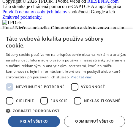
Copyright © 2026 TPD.sk.
Tvorba webu od
RIESENIA.com
Táto stránka je chránená pomocou reCAPTCHA a uplatňujú sa
Pravidlá ochrany osobných údajov
spoločnosti Google a ich
Zmluvné podmienky
.
Hups! Niečo sa pokazilo. Obnov stránku a skús to znova, prosím.
Obnoviť stránku
Táto webová lokalita používa súbory
cookie.
Chcem sa prihlásiť
Súbory cookie používame na prispôsobenie obsahu, reklám a analýzu
návštevnosti. Informácie o vašom používaní našej stránky zdieľame aj
Chcem sa registrovať
s našimi reklamnými a analytickými partnermi, ktorí ich môžu
Alebo sa prihlás pomocou svojich
prihlasovacích údajov
:
kombinovať s inými informáciami, ktoré ste im poskytli alebo ktoré
Zadaj e-mailovú adresu:
zhromaždili pri používaní ich služieb.
Prečítať viac
Zadaj svoje heslo:
NEVYHNUTNE POTREBNÉ
VÝKONNOSŤ
Zapamätať prihlásenie
CIELENIE
FUNKCIE
NEKLASIFIKOVANÉ
Prihlásiť sa
Nepamätám si svoje heslo
Nemám vytvorený účet, chcem sa
ZOBRAZIŤ PODROBNOSTI
registrovať
Alebo sa prihlás pomocou svojich
prihlasovacích údajov
:
PRIJAŤ VŠETKO
ODMIETNUŤ VŠETKO
Prečo si
Vybrať predajňu
vybrať predvolenú pobočku?