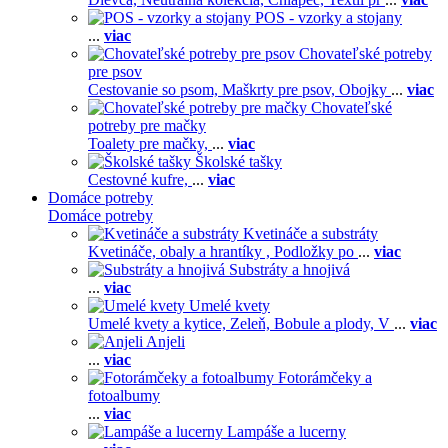
POS - vzorky a stojany
...
viac
Chovateľské potreby
pre psov
Cestovanie so psom,
Maškrty pre psov,
Obojky
...
viac
Chovateľské
potreby pre mačky
Toalety pre mačky,
...
viac
Školské tašky
Cestovné kufre,
...
viac
Domáce potreby
Domáce potreby
Kvetináče a substráty
Kvetináče, obaly a hrantíky ,
Podložky po
...
viac
Substráty a hnojivá
...
viac
Umelé kvety
Umelé kvety a kytice,
Zeleň,
Bobule a plody,
V
...
viac
Anjeli
...
viac
Fotorámčeky a
fotoalbumy
...
viac
Lampáše a lucerny