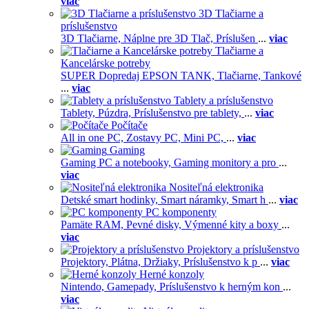
viac
3D Tlačiarne a
príslušenstvo
3D Tlačiarne,
Náplne pre 3D Tlač,
Príslušen
...
viac
Tlačiarne a
Kancelárske potreby
SUPER Dopredaj EPSON TANK,
Tlačiarne,
Tankové
...
viac
Tablety a príslušenstvo
Tablety,
Púzdra,
Príslušenstvo pre tablety,
...
viac
Počítače
All in one PC,
Zostavy PC,
Mini PC,
...
viac
Gaming
Gaming PC a notebooky,
Gaming monitory a pro
...
viac
Nositeľná elektronika
Detské smart hodinky,
Smart náramky,
Smart h
...
viac
PC komponenty
Pamäte RAM,
Pevné disky,
Výmenné kity a boxy
...
viac
Projektory a príslušenstvo
Projektory,
Plátna,
Držiaky,
Príslušenstvo k p
...
viac
Herné konzoly
Nintendo,
Gamepady,
Príslušenstvo k herným kon
...
viac