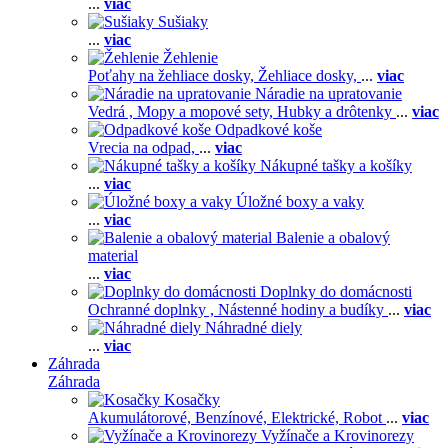
...
viac
Sušiaky
...
viac
Žehlenie
Poťahy na žehliace dosky,
Žehliace dosky,
...
viac
Náradie na upratovanie
Vedrá ,
Mopy a mopové sety,
Hubky a drôtenky
...
viac
Odpadkové koše
Vrecia na odpad,
...
viac
Nákupné tašky a košíky
...
viac
Úložné boxy a vaky
...
viac
Balenie a obalový
material
...
viac
Doplnky do domácnosti
Ochranné doplnky ,
Nástenné hodiny a budíky
...
viac
Náhradné diely
...
viac
Záhrada
Záhrada
Kosačky
Akumulátorové,
Benzínové,
Elektrické,
Robot
...
viac
Vyžínače a Krovinorezy