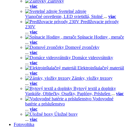
Žiarovky
...
viac
Svetelné zdroje
Vianočné osvetlenie,
LED svietidlá,
Stolné
...
viac
Predlžovacie prívody
230V
...
viac
Spínacie Hodiny , merače
...
viac
Domové zvončeky
...
viac
Domáce videovrátniky
...
viac
Elektroinštalačný materiál
...
viac
Zámky, vložky trezory
...
viac
Bytový textil a doplnky
Vankúše,
Obliečky,
Osušky,
Paplóny,
Príslušen
...
viac
Vodovodné
batérie a príslušenstvo
...
viac
Úložné boxy
...
viac
Fotovoltika