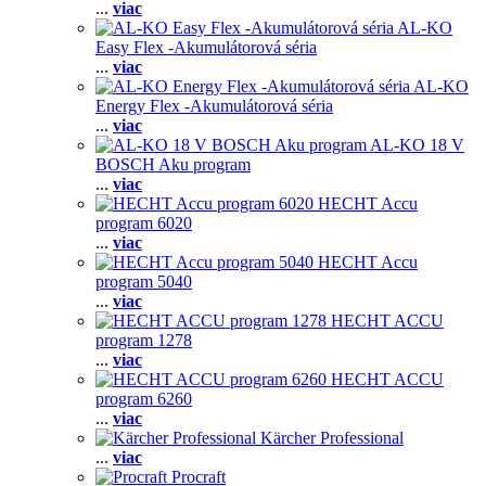
...
viac
AL-KO
Easy Flex -Akumulátorová séria
...
viac
AL-KO
Energy Flex -Akumulátorová séria
...
viac
AL-KO 18 V
BOSCH Aku program
...
viac
HECHT Accu
program 6020
...
viac
HECHT Accu
program 5040
...
viac
HECHT ACCU
program 1278
...
viac
HECHT ACCU
program 6260
...
viac
Kärcher Professional
...
viac
Procraft