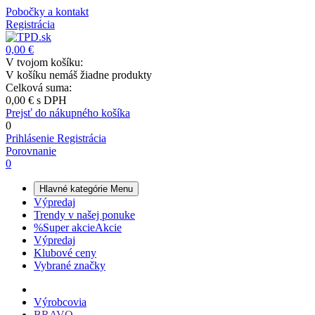
Pobočky a kontakt
Registrácia
0,00 €
V tvojom košíku:
V košíku nemáš žiadne produkty
Celková suma:
0,00 €
s DPH
Prejsť do nákupného košíka
0
Prihlásenie
Registrácia
Porovnanie
0
Hlavné kategórie
Menu
Výpredaj
Trendy v našej ponuke
%
Super akcie
Akcie
Výpredaj
Klubové ceny
Vybrané značky
Výrobcovia
BRAVO