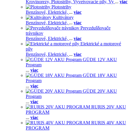
Krovinorezy,
Plotostrihy,
Vyvetvovacie píly,
Vy
...
viac
Plotostrihy
Benzínové,
Elektrické,
...
viac
Kultivátory
Benzínové,
Elektrické,
...
viac
Prevzdušňovače
trávnikov
Benzínové,
Elektrické,
...
viac
Elektrické a motorové
píly
Benzínové,
Elektrické,
...
viac
GÜDE 12V AKU
Program
...
viac
GÜDE 18V AKU
Program
...
viac
GÜDE 20V AKU
Program
...
viac
RURIS 20V AKU
PROGRAM
...
viac
RURIS 40V AKU
PROGRAM