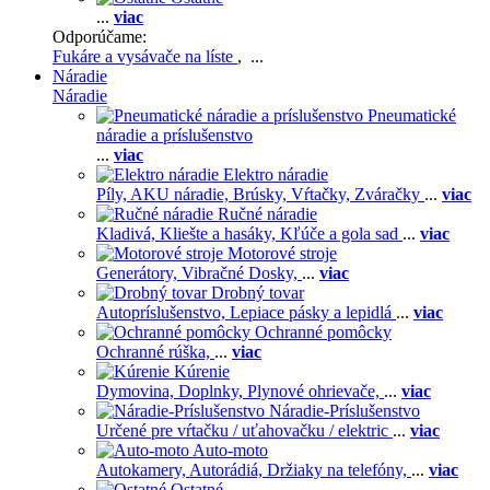
...
viac
Odporúčame:
Fukáre a vysávače na líste
, ...
Náradie
Náradie
Pneumatické
náradie a príslušenstvo
...
viac
Elektro náradie
Píly,
AKU náradie,
Brúsky,
Vŕtačky,
Zváračky
...
viac
Ručné náradie
Kladivá,
Kliešte a hasáky,
Kľúče a gola sad
...
viac
Motorové stroje
Generátory,
Vibračné Dosky,
...
viac
Drobný tovar
Autopríslušenstvo,
Lepiace pásky a lepidlá
...
viac
Ochranné pomôcky
Ochranné rúška,
...
viac
Kúrenie
Dymovina,
Doplnky,
Plynové ohrievače,
...
viac
Náradie-Príslušenstvo
Určené pre vŕtačku / uťahovačku / elektric
...
viac
Auto-moto
Autokamery,
Autorádiá,
Držiaky na telefóny,
...
viac
Ostatné